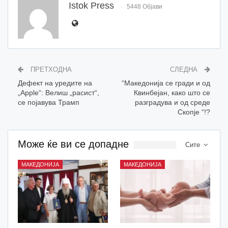
Istok Press
5448 Објави
ПРЕТХОДНА
СЛЕДНА
Дефект на уредите на
“Македонија се гради и од
„Apple“: Велиш „расист“,
Квинбејан, како што се
се појавува Трамп
разградува и од среде
Скопје “!?
Може ќе ви се допадне
Сите
МАКЕДОНИЈА
МАКЕДОНИЈА