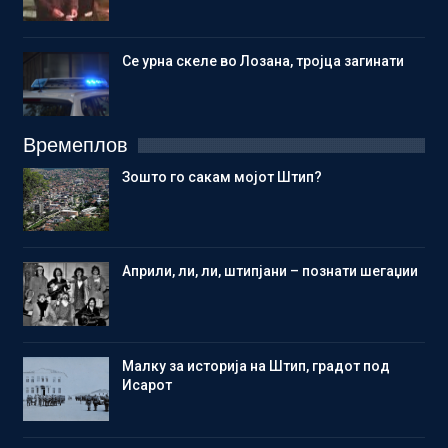
Се урна скеле во Лозана, тројца загинати
Времеплов
Зошто го сакам мојот Штип?
Aприли, ли, ли, штипјани – познати шегаџии
Малку за историја на Штип, градот под
Исарот