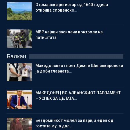
Отомански регистар од 1640 година
открива словенско…
МВР најави засилени контроли на
патиштата
Балкан
Македонскиот поет Димче Шипинкаровски
ја доби главната…
МАКЕДОНЕЦ ВО АЛБАНСКИОТ ПАРЛАМЕНТ
– УСПЕХ ЗА ЦЕЛАТА…
Бездомникот молел за пари, а еден од
гостите му ја дал…