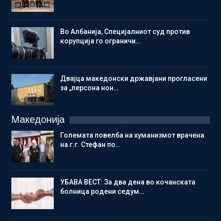
Во Албанија, Специјалниот суд против
корупција го ограничи…
Двајца македонски државјани прогласени
за „персона нон…
Македонија
Големата повелба на хуманизмот врачена
на г.г. Стефан по…
УБАВА ВЕСТ: За два дена во кочанската
болница родени седум…