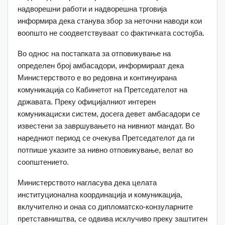
надворешни работи и надворешна трговија
информира дека станува збор за неточни наводи кои
воопшто не соодветствуваат со фактичката состојба.
Во однос на постапката за отповикување на
определен број амбасадори, информираат дека
Министерството е во редовна и континуирана
комуникација со Кабинетот на Претседателот на
државата. Преку официјалниот интерен
комуникациски систем, досега девет амбасадори се
известени за завршувањето на нивниот мандат. Во
наредниот период се очекува Претседателот да ги
потпише указите за нивно отповикување, велат во
соопштението.
Министерството нагласува дека целата
институционална координација и комуникација,
вклучително и онаа со дипломатско-конзуларните
претставништва, се одвива исклучиво преку заштитен