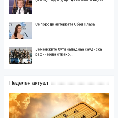
Се породи актерката Обри Плаза
Јеменските Хути нападнаа саудиска
рафинерија откако…
Неделен актуел