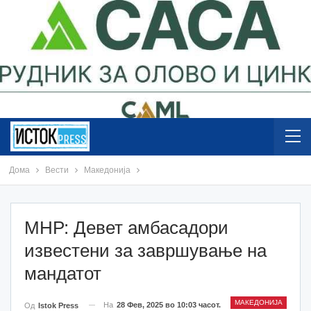
Дома
Вести
Македонија
МНР: Девет амбасадори
известени за завршување на
мандатот
МАКЕДОНИЈА
На
28 Фев, 2025 во 10:03 часот.
Од
Istok Press