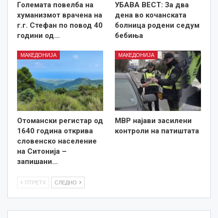
Големата повелба на
УБАВА ВЕСТ: За два
хуманизмот врачена на
дена во кочанската
г.г. Стефан по повод 40
болница родени седум
години од…
бебиња
МАКЕДОНИЈА
МАКЕДОНИЈА
Отомански регистар од
МВР најави засилени
1640 година открива
контроли на патиштата
словенско население
на Ситонија –
запишани…
ПТРЕТХ
СЛЕДНО