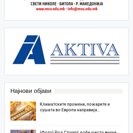
Најнови објави
Климатските промени, пожарите и
сушата во Европа направија…
(Фото) Род Стјуарт доби шесто внуче