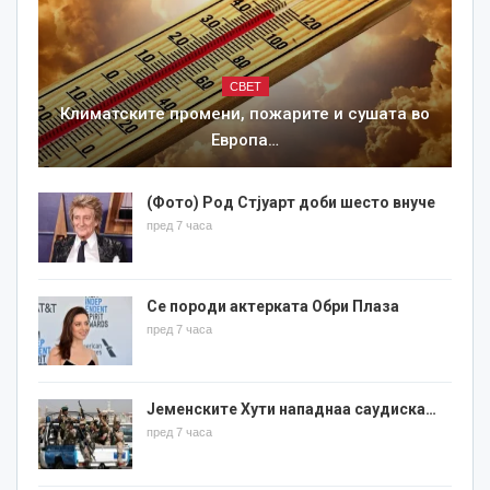
СВЕТ
Климатските промени, пожарите и сушата во
Европа…
(Фото) Род Стјуарт доби шесто внуче
пред 7 часа
Се породи актерката Обри Плаза
пред 7 часа
Јеменските Хути нападнаа саудиска…
пред 7 часа