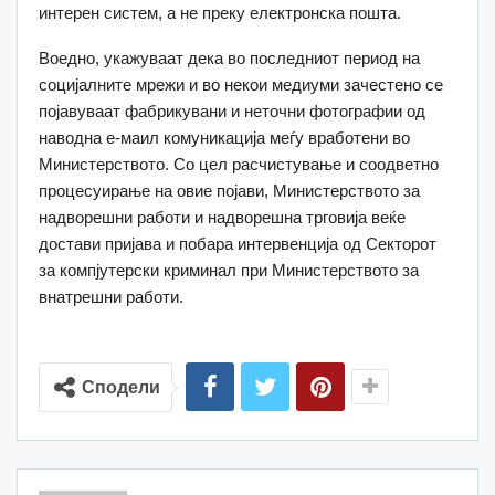
интерен систем, а не преку електронска пошта.
Воедно, укажуваат дека во последниот период на
социјалните мрежи и во некои медиуми зачестено се
појавуваат фабрикувани и неточни фотографии од
наводна е-маил комуникација меѓу вработени во
Министерството. Со цел расчистување и соодветно
процесуирање на овие појави, Министерството за
надворешни работи и надворешна трговија веќе
достави пријава и побара интервенција од Секторот
за компјутерски криминал при Министерството за
внатрешни работи.
Сподели