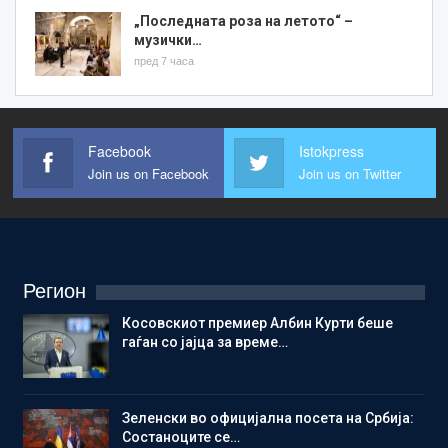
„Последната роза на летото“ –
музички…
пред 7 часа
Facebook
Istokpress
Join us on Facebook
Join us on Twitter
Регион
Косовскиот премиер Албин Курти беше
гаѓан со јајца за време…
Зеленски во официјална посета на Србија:
Состаноците се…