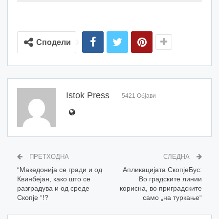
Сподели
Istok Press
5421 Објави
ПРЕТХОДНА
СЛЕДНА
“Македонија се гради и од
Апликацијата СкопјеБус:
Квинбејан, како што се
Во градските линии
разградува и од среде
корисна, во приградските
Скопје “!?
само „на туркање“