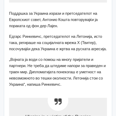
Поддршка за Украина изрази и претседателот на
Европскиот совет, Антонио Кошта повторувајќи ја
пораката од фон дер Лајен.
Едгарс Ринкевичс, претседателот на Летонија, исто
така, регираше на социјалната мрежа X (Твитер),
посочувајќи дека Украина е жртва на руската агресија.
„Војната ја води со помош на многу пријатели и
партнери. Не треба да штедиме напори за праведен и
траен мир. Дипломатијата понекогаш е уметност на
невозможното во тешки околности. Летонија стои со
Украина“, напиша Ринкевичс.