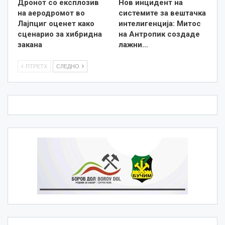
Дронот со експлозив
Нов инцидент на
на аеродромот во
системите за вештачка
Лајпциг оценет како
интелигенција: Митос
сценарио за хибридна
на Антропик создаде
закана
лажни…
ПТРЕТХ
СЛЕДНО