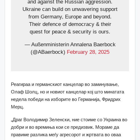
and against the Russian aggression.
Ukraine can build on unwavering support
from Germany, Europe and beyond.
Their defence of democracy & their
quest for peace & security is ours.
— Außenministerin Annalena Baerbock
(@ABaerbock)
February 28, 2025
Реагираа и германскиот канцелар во заминување,
Олаф Шолц, но и новиот канцелар кој што минатата
недела победи на изборите во Германија, Фридрих
Мерц.
„Драг Володимир Зеленски, ние стоиме со Украина во
добри и во времиња кои се предизвик. Мораме да
правиме разлика меѓу агресорот и жртвата во оваа