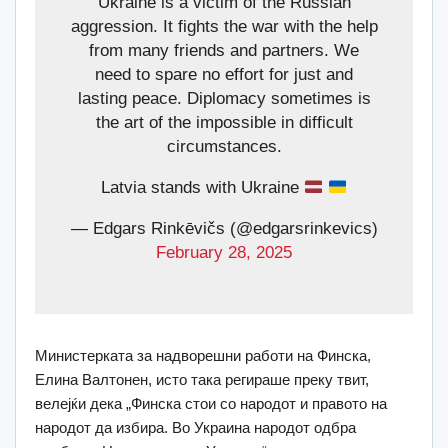
Ukraine is a victim of the Russian
aggression. It fights the war with the help
from many friends and partners. We
need to spare no effort for just and
lasting peace. Diplomacy sometimes is
the art of the impossible in difficult
circumstances.
Latvia stands with Ukraine
— Edgars Rinkēvičs (@edgarsrinkevics)
February 28, 2025
Министерката за надворешни работи на Финска,
Елина Валтонен, исто така регираше преку твит,
велејќи дека „Финска стои со народот и правото на
народот да избира. Во Украина народот одбра