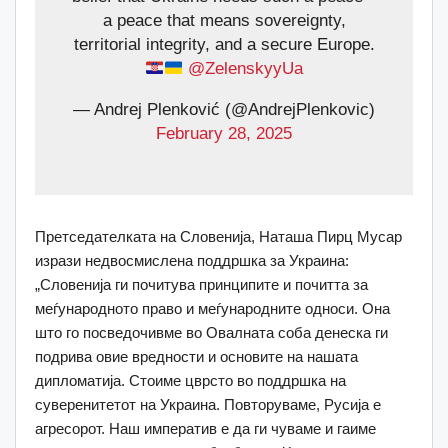
a peace that means sovereignty,
territorial integrity, and a secure Europe.
@ZelenskyyUa
— Andrej Plenković (@AndrejPlenkovic)
February 28, 2025
Претседателката на Словенија, Наташа Пирц Мусар
изрази недвосмислена поддршка за Украина:
„Словенија ги почитува принципите и почитта за
меѓународното право и меѓународните односи. Она
што го посведочивме во Овалната соба денеска ги
подрива овие вредности и основите на нашата
дипломатија. Стоиме цврсто во поддршка на
суверенитетот на Украина. Повторуваме, Русија е
агресорот. Наш императив е да ги чуваме и гаиме