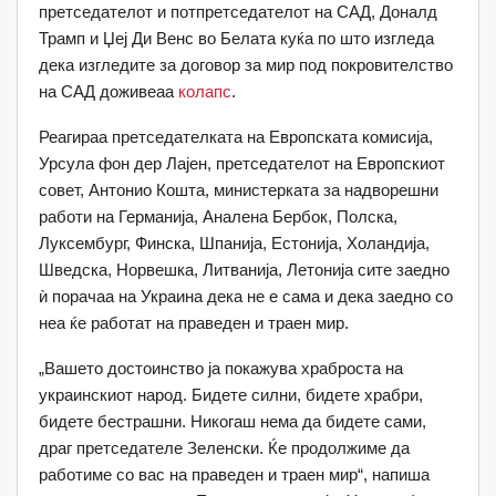
претседателот и потпретседателот на САД, Доналд
Трамп и Џеј Ди Венс во Белата куќа по што изгледа
дека изгледите за договор за мир под покровителство
на САД доживеаа
колапс
.
Реагираа претседателката на Европската комисија,
Урсула фон дер Лајен, претседателот на Европскиот
совет, Антонио Кошта, министерката за надворешни
работи на Германија, Аналена Бербок, Полска,
Луксембург, Финска, Шпанија, Естонија, Холандија,
Шведска, Норвешка, Литванија, Летонија сите заедно
ѝ порачаа на Украина дека не е сама и дека заедно со
неа ќе работат на праведен и траен мир.
„Вашето достоинство ја покажува храброста на
украинскиот народ. Бидете силни, бидете храбри,
бидете бестрашни. Никогаш нема да бидете сами,
драг претседателе Зеленски. Ќе продолжиме да
работиме со вас на праведен и траен мир“, напиша