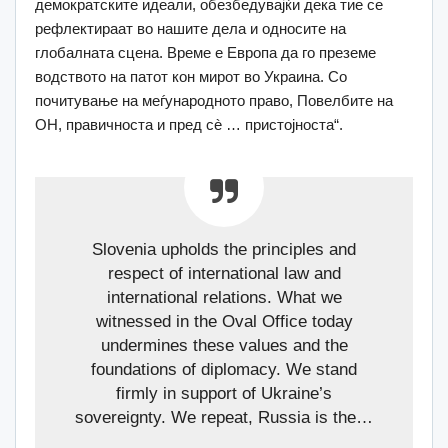
демократските идеали, обезбедувајќи дека тие се
рефлектираат во нашите дела и односите на
глобалната сцена. Време е Европа да го преземе
водството на патот кон мирот во Украина. Со
почитување на меѓународното право, Повелбите на
ОН, правичноста и пред сè … пристојноста“.
Slovenia upholds the principles and
respect of international law and
international relations. What we
witnessed in the Oval Office today
undermines these values and the
foundations of diplomacy. We stand
firmly in support of Ukraine’s
sovereignty. We repeat, Russia is the…