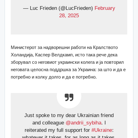
— Luc Frieden (@LucFrieden)
February
28, 2025
Министерот за надворешни работи на Кралството
Холандија, Каспер Велдкамп, исто така рече дека
зборувал со неговиот украински колега и ја повторил
неговата целосна поддршка за Украина: за што и да е
потребно и колку долго и да е потребно.
Just spoke to my dear Ukrainian friend
and colleague
@andrii_sybiha
. I
reiterated my full support for
#Ukraine
:
whatever it takes, for as long as it takes.