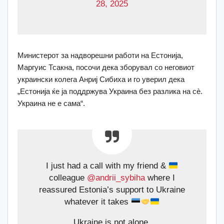
28, 2025
Министерот за надворешни работи на Естонија,
Маргуис Тсакна, посочи дека зборувал со неговиот
украински колега Анриј Сибиха и го уверил дека
„Естонија ќе ја поддржува Украина без разлика на сè.
Украина не е сама“.
I just had a call with my friend &
colleague
@andrii_sybiha
where I
reassured Estonia’s support to Ukraine
whatever it takes
Ukraine is not alone.