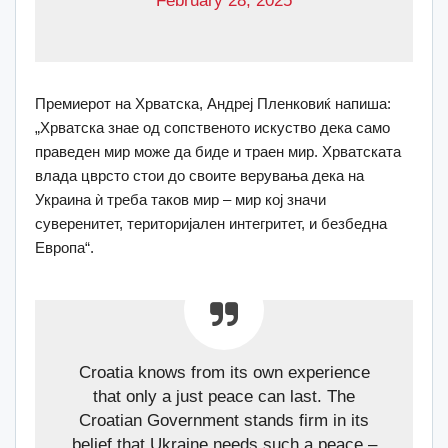
Премиерот на Хрватска, Андреј Пленковиќ напиша:
„Хрватска знае од сопственото искуство дека само
праведен мир може да биде и траен мир. Хрватската
влада цврсто стои до своите верувања дека на
Украина ѝ треба таков мир – мир кој значи
суверенитет, територијален интегритет, и безбедна
Европа“.
Croatia knows from its own experience
that only a just peace can last. The
Croatian Government stands firm in its
belief that Ukraine needs such a peace –