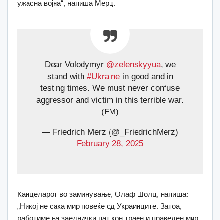
ужасна војна“, напиша Мерц.
Dear Volodymyr
@zelenskyyua
, we
stand with
#Ukraine
in good and in
testing times. We must never confuse
aggressor and victim in this terrible war.
(FM)
— Friedrich Merz (@_FriedrichMerz)
February 28, 2025
Канцеларот во заминување, Олаф Шолц, напиша:
„Никој не сака мир повеќе од Украинците. Затоа,
работиме на заеднички пат кон траен и праведен мир.