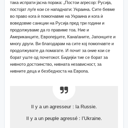
така испрати јасна порака: „Постои агресор: Русија,
постојат луѓе кои се нападнати: Украина. Сите бевме
во право кога ѝ помогнавме на Украина и кога ѝ
воведовме санкции на Русија пред три години и
продолжуваме да го правиме тоа. Ние и
Американците, Европејците, Канаѓаните, Јапонците и
многу други. Ви благодарам на сите кој помогнавте и
продолжувате да помагате. И почит за оние кои се
борат уште од почетокот. Бидејќи тие се борат за
нивното достоинство, нивната независност, за
нивните деца и безбедноста на Европа.
Il y a un agresseur : la Russie.
Il y a un peuple agressé : l’Ukraine.