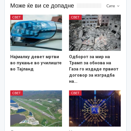
Може ќе ви се допадне
Сите
СВЕТ
СВЕТ
Најмалку девет мртви
Одборот за мир на
во пукање во училиште
Трамп за обнова на
во Тајланд
Газа го издаде првиот
договор за изградба
на…
СВЕТ
СВЕТ