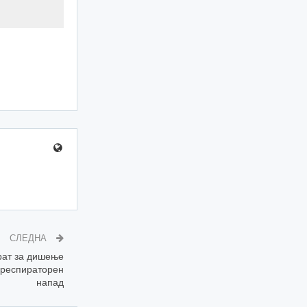
СЛЕДНА
рат за дишење
 респираторен
напад