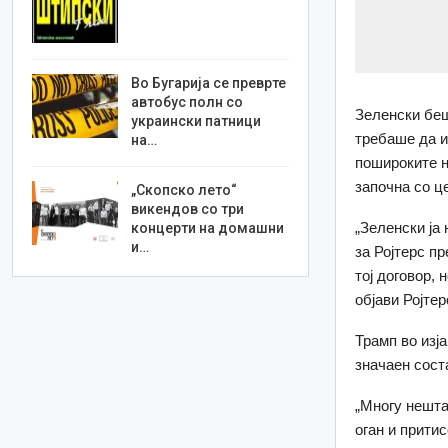
Во Бугарија се преврте
автобус полн со
Зеленски беш
украински патници
требаше да и
на…
пошироките н
започна со ц
„Скопско лето“
викендов со три
„Зеленски ја
концерти на домашни
и…
за Ројтерс п
тој договор,
објави Ројтер
Трамп во изј
значаен сост
„Многу нешта
оган и прити