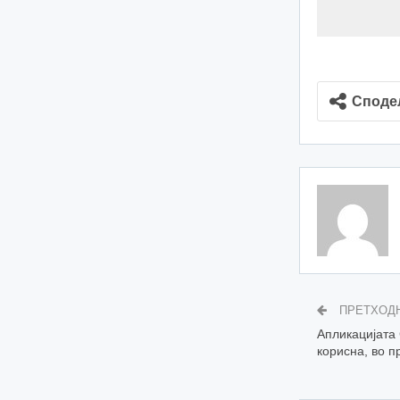
Споде
ПРЕТХОД
Апликацијата 
корисна, во п