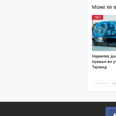
Може ќе 
СВЕТ
Најмалку де
пукање во у
Тајланд
ПТРЕТХ
С