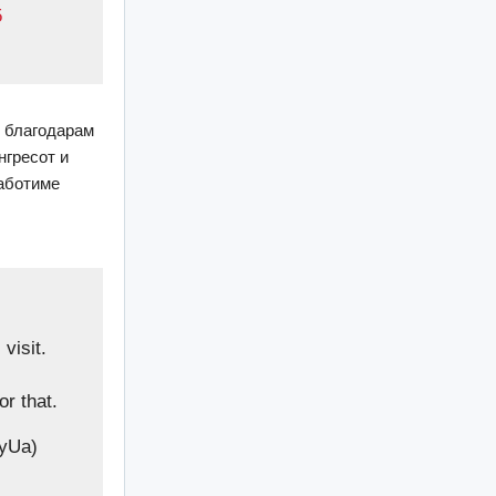
5
, благодарам
нгресот и
работиме
visit.
or that.
yUa)