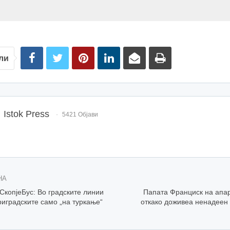
ли
Istok Press
5421 Објави
НА
СкопјеБус: Во градските линии
Папата Франциск на апа
риградските само „на туркање“
откако доживеа ненадеен