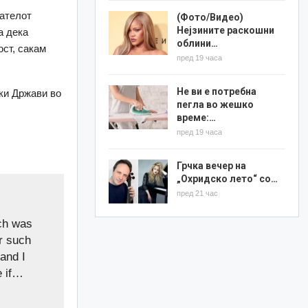
дателот
(Фото/Видео)
Нејзините раскошни
а дека
облини…
ост, сакам
пред 19 часа
Не ви е потребна
ски Држави во
пегла во жешко
време:…
пред 19 часа
Грчка вечер на
„Охридско лето“ со…
пред 21 час
ch was
r such
and I
e if…