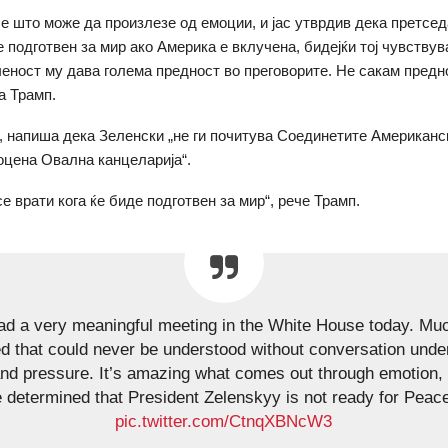
 е што може да произлезе од емоции, и јас утврдив дека претсе
е подготвен за мир ако Америка е вклучена, бидејќи тој чувствув
еност му дава голема предност во преговорите. Не сакам предн
а Трамп.
ка, напиша дека Зеленски „не ги почитува Соединетите Американ
оцена Овална канцеларија“.
се врати кога ќе биде подготвен за мир“, рече Трамп.
ad a very meaningful meeting in the White House today. Mu
ed that could never be understood without conversation unde
 and pressure. It’s amazing what comes out through emotion, 
 determined that President Zelenskyy is not ready for Peac
pic.twitter.com/CtnqXBNcW3