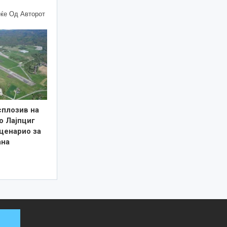
ќе Од Авторот
сплозив на
о Лајпциг
ценарио за
ана