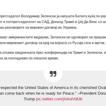
претседател Володимир Зеленски ја напушти Белата куќа по рас
т и потпретседателот на САД, Доналд Трамп и Џеј Ди Венс со ш
аа разговорите за мировен договор во Украина.
уваат американските медиуми, Зеленски не одговорил на праша
ли мировниот договор за крај на војната со Русија сега е мртов.
ја откажа заедничката прес-конференција на Трамп и Зеленски, к
а за попладнево по локално време.
respected the United States of America in its cherished Oval
an come back when he is ready for Peace.” –President Dona
Trump
pic.twitter.com/jIvkoiVdUb