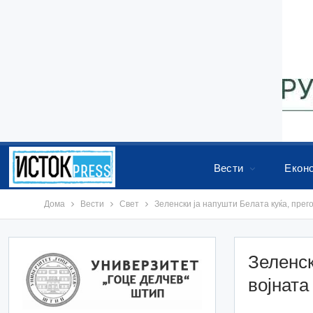
Вести
Екон
Дома
Вести
Свет
Зеленски ја напушти Белата куќа, прег
Зеленск
војната