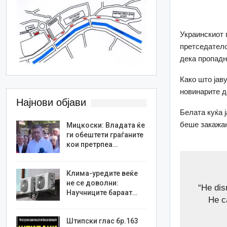
Украинскиот 
претседатело
дека пропадн
Како што јав
новинарите да
Најнови објави
Белата куќа 
беше закажан
Мицкоски: Владата ќе
ги обештети граѓаните
кои претрпеа…
Клима-уредите веќе
не се доволни:
“He dis
Научниците бараат…
He c
Штипски глас бр.163