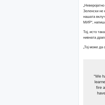
„Неверојатно
Зеленски не 
нашата вклуч
МИР“, напиш
Тој, исто та
нивната драг
„Тој може да 
“We h
learn
fire
have