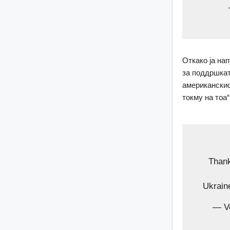
Откако ја на
за поддршкат
американскио
токму на тоа“
Thank
Ukraine
— V