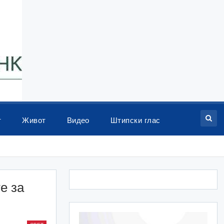
т
Живот
Видео
Штипски глас
е за