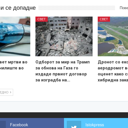
ви се допадне
Пове
СВЕТ
СВЕТ
вет мртви во
Одборот за мир на Трамп
Дронот со ек
чилиште во
за обнова на Газа го
аеродромот в
издаде првиот договор
оценет како с
за изградба на…
хибридна зак
ЛЕДНО
Facebook
Istokpress