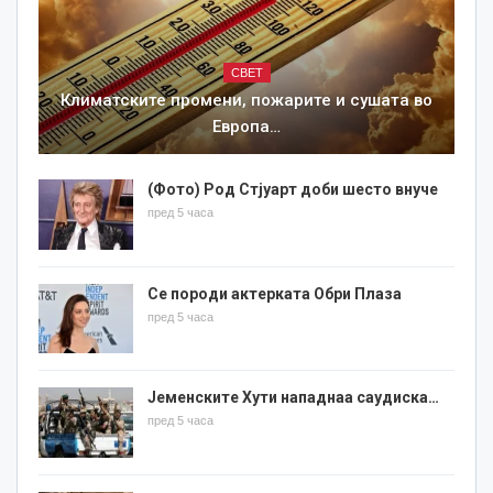
СВЕТ
Климатските промени, пожарите и сушата во
Европа…
(Фото) Род Стјуарт доби шесто внуче
пред 5 часа
Се породи актерката Обри Плаза
пред 5 часа
Јеменските Хути нападнаа саудиска…
пред 5 часа