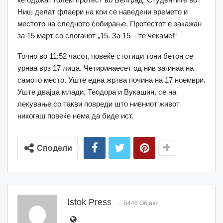
Ниш делат флаери на кои се наведени времето и
местото на следното собирање. Протестот е закажан
за 15 март со слоганот „15. За 15 – те чекаме!“
Точно во 11:52 часот, повеќе стотици тони бетон се
урнаа врз 17 лица. Четиринаесет од нив загинаа на
самото место. Уште една жртва почина на 17 ноември.
Уште двајца млади, Теодора и Вукашин, се на
лекување со такви повреди што нивниот живот
никогаш повеќе нема да биде ист.
Сподели
Istok Press
5448 Објави