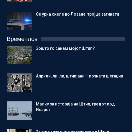
Се урна скеле во Лозана, тројца загинати
Времеплов
Зошто го сакам мојот Штип?
Aприли, ли, ли, штипјани – познати шегаџии
Малку за историја на Штип, градот под
Исарот
Зa младите и гимнастиката во Штип