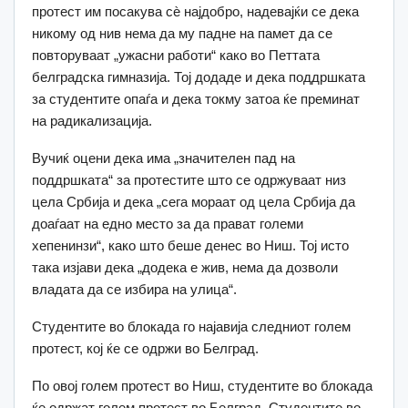
протест им посакува сѐ најдобро, надевајќи се дека
никому од нив нема да му падне на памет да се
повторуваат „ужасни работи“ како во Петтата
белградска гимназија. Тој додаде и дека поддршката
за студентите опаѓа и дека токму затоа ќе преминат
на радикализација.
Вучиќ оцени дека има „значителен пад на
поддршката“ за протестите што се одржуваат низ
цела Србија и дека „сега мораат од цела Србија да
доаѓаат на едно место за да прават големи
хепенинзи“, како што беше денес во Ниш. Тој исто
така изјави дека „додека е жив, нема да дозволи
владата да се избира на улица“.
Студентите во блокада го најавија следниот голем
протест, кој ќе се одржи во Белград.
По овој голем протест во Ниш, студентите во блокада
ќе одржат голем протест во Белград. Студентите во