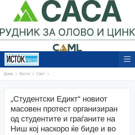
Дома
Вести
Свет
„Студентски Едикт“ новиот
масовен протест организиран
од студентите и граѓаните на
Ниш кој наскоро ќе биде и во