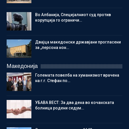
Во Албанија, Специјалниот суд против
корупција го ограничи…
Двајца македонски државјани прогласени
за „персона нон…
Македонија
Големата повелба на хуманизмот врачена
на г.г. Стефан по…
УБАВА ВЕСТ: За два дена во кочанската
болница родени седум…