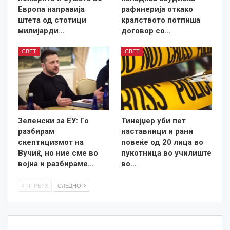
Европа направија
рафинерија откако
штета од стотици
кралството потпиша
милијарди…
договор со…
СВЕТ
СВЕТ
Зеленски за ЕУ: Го
Тинејџер уби пет
разбирам
наставници и рани
скептицизмот на
повеќе од 20 лица во
Вучиќ, но ние сме во
пукотница во училиште
војна и разбираме…
во…
ПТРЕТХ
СЛЕДНО