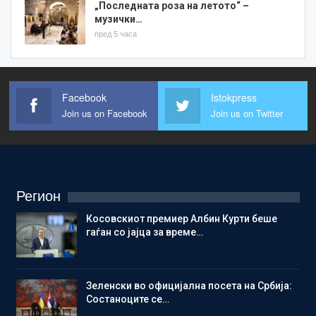
„Последната роза на летото“ –
музички…
пред 5 часа
Facebook
Istokpress
Join us on Facebook
Join us on Twitter
Регион
Косовскиот премиер Албин Курти беше
гаѓан со јајца за време…
Зеленски во официјална посета на Србија:
Состаноците се…