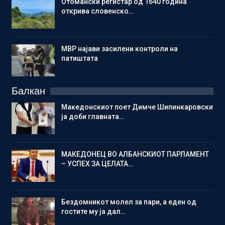
Отомански регистар од 1640 година
открива словенско…
МВР најави засилени контроли на
патиштата
Балкан
Македонскиот поет Димче Шипинкаровски
ја доби главната…
МАКЕДОНЕЦ ВО АЛБАНСКИОТ ПАРЛАМЕНТ
– УСПЕХ ЗА ЦЕЛАТА…
Бездомникот молел за пари, а еден од
гостите му ја дал…