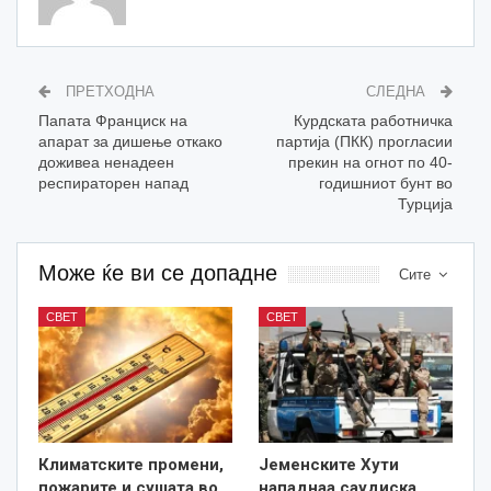
ПРЕТХОДНА
СЛЕДНА
Папата Франциск на
Курдската работничка
апарат за дишење откако
партија (ПКК) прогласии
доживеа ненадеен
прекин на огнот по 40-
респираторен напад
годишниот бунт во
Турција
Може ќе ви се допадне
Сите
СВЕТ
СВЕТ
Климатските промени,
Јеменските Хути
пожарите и сушата во
нападнаа саудиска