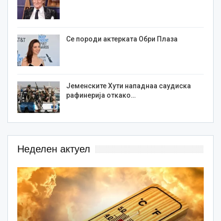
Се породи актерката Обри Плаза
Јеменските Хути нападнаа саудиска
рафинерија откако…
Неделен актуел