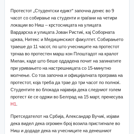
Протестот „Студентски едикт“ започна денес во 9
часот со собирање на студенти и граѓани на четири
локации во Ниш – крстосницата на улицата
Вардарска и улицата Јован Ристиќ, кај Соборната
црква, Нитекс и Медицинскиот факултет. Собирањето
траеше до 11 часот, по што учесниците на протестот
тргнаа во протестен марш кон Плоштадот на кралот
Милан, каде што беше оддадена почит на загинатите
при уривањето на настрешницата со 15-минутно
молчење. Со тоа започна и официјалната програма на
протестот, која треба да трае до три часот по полноќ.
Студентите во блокада најавија дека следниот голем
протест ќе се одржи во Белград на 15 март, пренесува
Н1
.
Претседателот на Србија, Александар Вучиќ, изјави
дека видел дека огромен број возила пристигнале во
Ниш и додаде дека на учесниците на денешниот