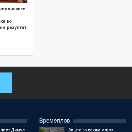
кедонските
ки во
а е резултат
Времеплов
 поет Димче
Зошто го сакам мојот