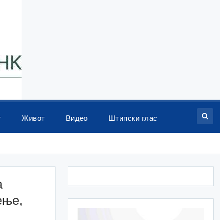
т
Живот
Видео
Штипски глас
а
ење,