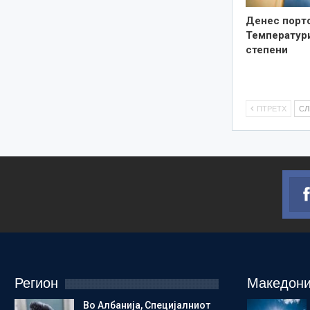
Денес порто
Температури
степени
ПТРЕТХ
С
Регион
Македони
Во Албанија, Специјалниот