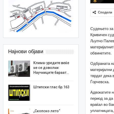
Сподели
Судењето за 
Кривичен суд
Љупчо Палев
материјалнит
Најнови објави
обвинетите.
Клима-уредите веќе
Одбраната на
не се доволни:
материјални 
Научниците бараат…
тврдат дека 
Ѓорчевска.
Штипски глас бр.163
Адвокатите н
период за да
враќал во ба
уплатницата,
„Скопско лето“