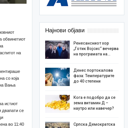
Најнови објави
новниот
на обвинетиот
Ренесансниот хор
на
„Готик Војсис“ вечерва
распитот на
на програмата на…
Денес портокалова
езентираше
фаза: Температурите
на со која
до 40 степени
 на Вања
Кога е подобро да се
зема витамин Д –
за истиот
наутро или навечер?
и двапати се
ди
ена во 11:40
Српска Демократска