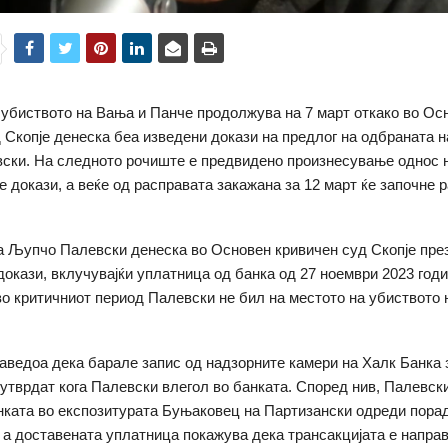
убиството на Вања и Панче продолжува на 7 март откако во Ос
 Скопје денеска беа изведени докази на предлог на одбраната 
ски. На следното рочиште е предвидено произнесување однос 
е докази, а веќе од расправата закажана за 12 март ќе започне 
 Љупчо Палевски денеска во Основен кривичен суд Скопје пр
докази, вклучувајќи уплатница од банка од 27 ноември 2023 годи
во критичниот период Палевски не бил на местото на убиството
аведоа дека барале запис од надзорните камери на Халк Банка 
 утврдат кога Палевски влегол во банката. Според нив, Палевск
нката во експозитурата Буњаковец на Партизански одреди пора
 а доставената уплатница покажува дека трансакцијата е направ