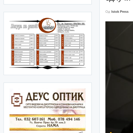
Од
Istok Press