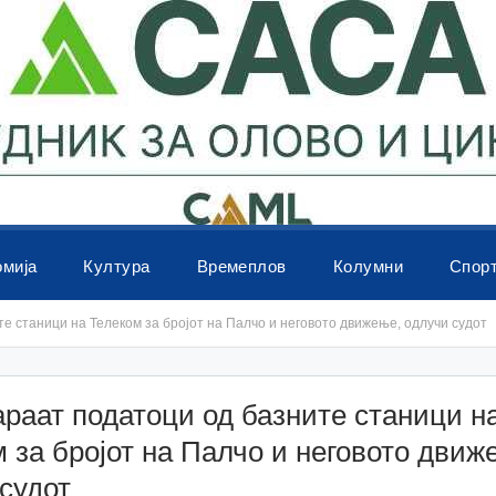
омија
Култура
Времеплов
Колумни
Спор
те станици на Телеком за бројот на Палчо и неговото движење, одлучи судот
араат податоци од базните станици н
 за бројот на Палчо и неговото движ
судот