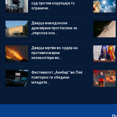
суд против корупција го
ограничи…
Двајца македонски
државјани прогласени за
„персона нон…
Двајца мртви во судир на
противпожарни
хеликоптери во…
Фестивалот „Анибар“ во Пеќ
повторно ги обедини
младите…
По