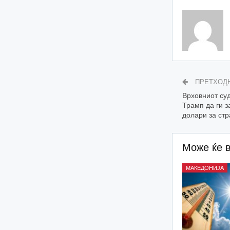
ПРЕТХОД
Врховниот су
Трамп да ги 
долари за ст
Може ќе 
МАКЕДОНИЈА