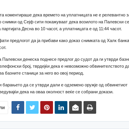
а коментираше дека времето на уплатницата не е релевантно за
о снимки од Сејф сити покажуваат дека возилото на Палевски се
партијата Десна во 10 часот, а уплатницата е од 11:44 часот.
фати предлогот да ја прибави како доказ снимката од Халк банк
сот.
 Палевски денеска поднесе предлог до судот да ги утврди базн
телефонски број, тврдејќи дека е невозможно обвинителството д
а базните станици за него во овој период.
и барањето да се утврди дали е одземено оружје од обвинетиот
ведувајќи дека на оваа околност веќе се собрани докази.
ли