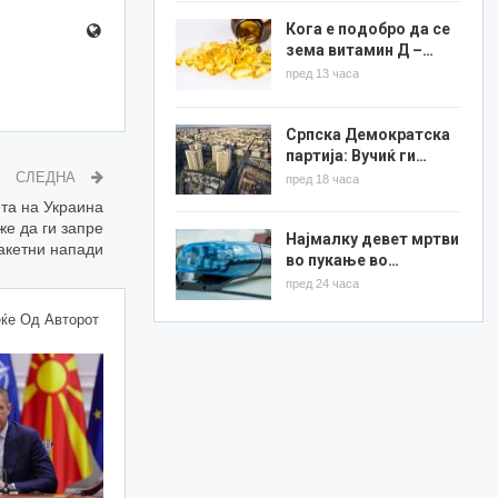
Кога е подобро да се
зема витамин Д –…
пред 13 часа
Српска Демократска
партија: Вучиќ ги…
СЛЕДНА
пред 18 часа
та на Украина
е да ги запре
Најмалку девет мртви
акетни напади
во пукање во…
пред 24 часа
ќе Од Авторот