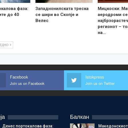
калова фаза:
Западнонилската треска
Мицкоски: Ма
те до 40
се шири во Скопје и
аеродроми се
Велес
најбрзорастеч
регионот – то
на…
ЛЕДНО
Facebook
Istokpress
Join us on Facebook
Join us on Twitter
ја
Балкан
Денес портокалова фаза:
Македонскиот