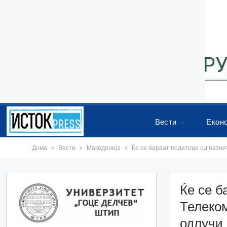
Вести
Екон
Дома
Вести
Македонија
Ќе се бараат податоци од базни
Ќе се б
Телеком
одлучи 