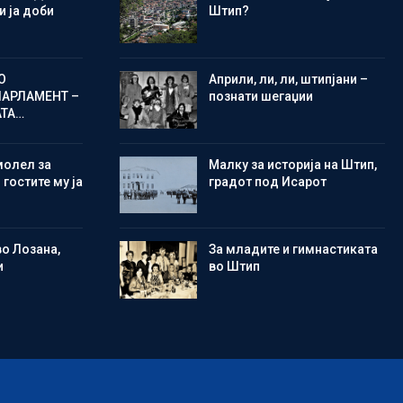
 ја доби
Штип?
О
Aприли, ли, ли, штипјани –
ПАРЛАМЕНТ –
познати шегаџии
АТА…
молел за
Малку за историја на Штип,
 гостите му ја
градот под Исарот
во Лозана,
Зa младите и гимнастиката
и
во Штип