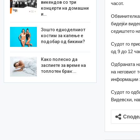
викендов со три
часот.
концерти на домашни
и…
Обвинителкат
бидејќи виде
Зошто едноделниот
седиштето на 
костим за капење е
подобар од бикини?
Судот го при
од 9 до 12 ча
Како полесно да
Одбраната на
заспиете за време на
топлотен бран:…
на неговиот 
информации з
Судот го одб
Видевски, на
Споде