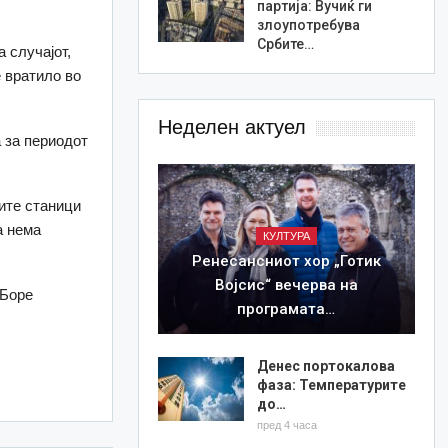
партија: Вучиќ ги
злоупотребува
Србите…
 случајот,
 вратило во
Неделен актуел
а за периодот
ите станици
а нема
КУЛТУРА
Ренесансниот хор „Готик
Војсис“ вечерва на
 Боре
програмата…
Денес портокалова
фаза: Температурите
до…
пред 4 часа