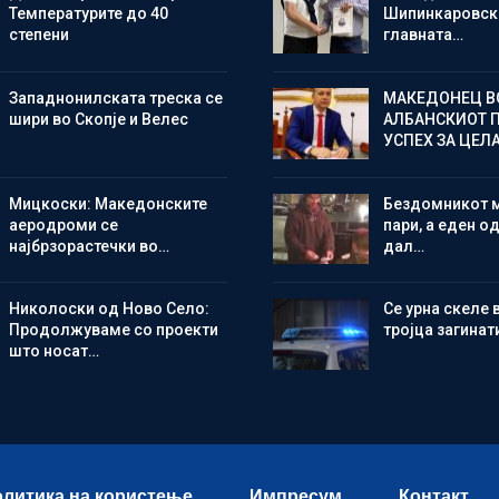
Температурите до 40
Шипинкаровски
степени
главната…
Западнонилската треска се
МАКЕДОНЕЦ В
шири во Скопје и Велес
АЛБАНСКИОТ 
УСПЕХ ЗА ЦЕЛ
Мицкоски: Македонските
Бездомникот 
аеродроми се
пари, а еден од
најбрзорастечки во…
дал…
Николоски од Ново Село:
Се урна скеле 
Продолжуваме со проекти
тројца загинат
што носат…
литика на користење
Импресум
Контакт