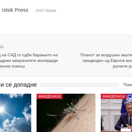
Istok Press
5425 Објави
НА
д на САД го одби барањето на
Планот за воздушна зашти
задржи замрзнатите милијарди
предводен од Европа мож
ранска помош
руските р
ви се допадне
Пове
МАКЕДОНИЈА
МАКЕДОНИЈА