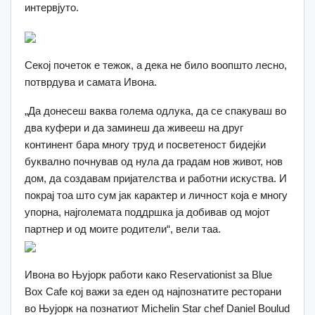
интервјуто.
Секој почеток е тежок, а дека не било воопшто лесно,
потврдува и самата Ивона.
„Да донесеш ваква голема одлука, да се спакуваш во
два куфери и да заминеш да живееш на друг
континент бара многу труд и посветеност бидејќи
буквално почнував од нула да градам нов живот, нов
дом, да создавам пријателства и работни искуства. И
покрај тоа што сум јак карактер и личност која е многу
упорна, најголемата поддршка ја добивав од мојот
партнер и од моите родители“, вели таа.
Ивона во Њујорк работи како Reservationist за Blue
Box Cafe кој важи за еден од најпознатите ресторани
во Њујорк на познатиот Michelin Star chef Daniel Boulud