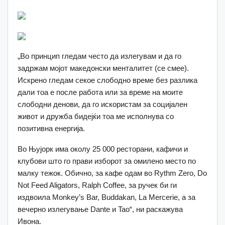
„Во принцип гледам често да излегувам и да го
задржам мојот македонски менталитет (се смее).
Искрено гледам секое слободно време без разлика
дали тоа е после работа или за време на моите
слободни денови, да го искористам за социјален
живот и дружба бидејќи тоа ме исполнува со
позитивна енергија.
Bo Њујорк има околу 25 000 ресторани, кафичи и
клубови што го прави изборот за омилено место по
малку тежок. Обично, за кафе одам во Rythm Zero, Do
Not Feed Aligators, Ralph Coffee, за ручек би ги
издвоила Monkey’s Bar, Buddakan, La Mercerie, а за
вечерно излегување Dante и Tao“, ни раскажува
Ивона.