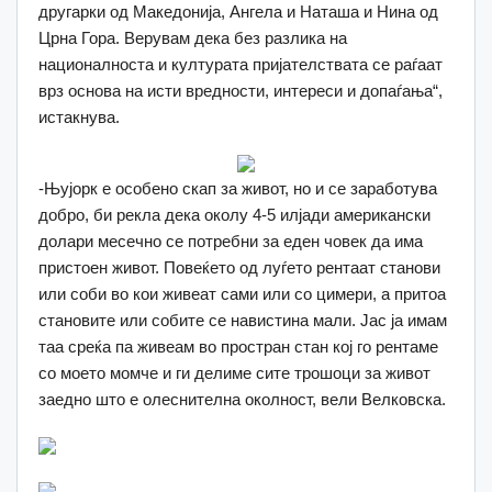
другарки од Македонија, Ангела и Наташа и Нина од
Црна Гора. Верувам дека без разлика на
националноста и културата пријателствата се раѓаат
врз основа на исти вредности, интереси и допаѓања“,
истакнува.
-Њујорк е особено скап за живот, но и се заработува
добро, би рекла дека околу 4-5 илјади американски
долари месечно се потребни за еден човек да има
пристоен живот. Повеќето од луѓето рентаат станови
или соби во кои живеат сами или со цимери, а притоа
становите или собите се навистина мали. Јас ја имам
таа среќа па живеам во простран стан кој го рентаме
со моето момче и ги делиме сите трошоци за живот
заедно што е олеснителна околност, вели Велковска.