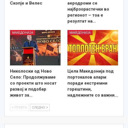
Скопје и Велес
аеродроми се
најбрзорастечки во
регионот – тоа е
резултат на…
МАКЕДОНИЈА
МАКЕДОНИЈА
Николоски од Ново
Цела Македонија под
Село: Продолжуваме
портокалов аларм
со проекти што носат
поради екстремни
развој и подобар
горештини,
живот за…
надлежните со важни…
ПТРЕТХ
СЛЕДНО