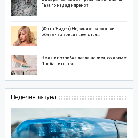
Газа го издаде првиот…
(Фото/Видео) Нејзините раскошни
облини го тресат светот, а…
Не ви е потребна пегла во жешко време:
Пробајте го овој…
Неделен актуел