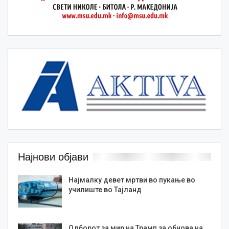
Најнови објави
Најмалку девет мртви во пукање во
училиште во Тајланд
Одборот за мир на Трамп за обнова на