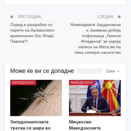
ПРЕТХОДНА
СЛЕДНА
Oхрид е разграбен со
Новинарките Јордановска
парите на балканскиот
и Јаневска добија
криминален бос Илија
пофалница „Никола
Павлов?!
Младенов“ за серија
написи на Мета.мк на
тема семејно насилство
Може ќе ви се допадне
Сите
МАКЕДОНИЈА
МАКЕДОНИЈА
Западнонилската
Мицкоски:
треска се шири во
Македонските