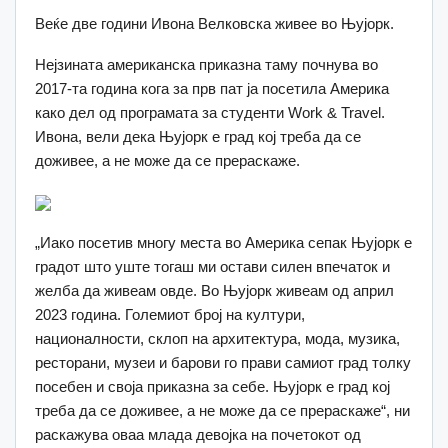
Веќе две години Ивона Велковска живее во Њујорк.
Нејзината американска приказна таму почнува во
2017-та година кога за прв пат ја посетила Америка
како дел од програмата за студенти Work & Travel.
Ивона, вели дека Њујорк е град кој треба да се
доживее, а не може да се прераскаже.
„Иако посетив многу места во Америка сепак Њујорк е
градот што уште тогаш ми остави силен впечаток и
желба да живеам овде. Во Њујорк живеам од април
2023 година. Големиот број на култури,
националности, склоп на архитектура, мода, музика,
ресторани, музеи и барови го прави самиот град толку
посебен и своја приказна за себе. Њујорк е град кој
треба да се доживее, а не може да се прераскаже“, ни
раскажува оваа млада девојка на почетокот од