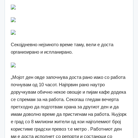
Секојдневно нејзиното време таму, вели е доста
организирано и испланирано.
„Мојот ден овде започнува доста рано иако со работа
почнувам од 10 часот. Најпрвин рано наутро
доручкувам обично некое овошје и пијам кафе додека
се спремам за на работа. Секогаш гледам вечерта
претходно да подготвам храна за другиот ден и да
имам доволно време да пристигнам на работа. Њујорк
е град со 8 милиони жители од кои најголемиот број
користиме градски превоз т.е метро . Работниот ден
ми е доста исполнет со репорти и состаноци со