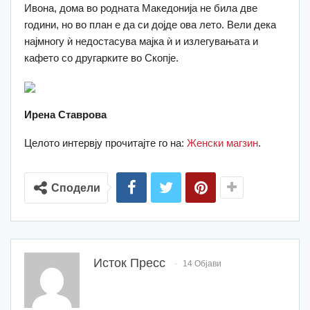
Ивона, дома во родната Македонија не била две
години, но во план е да си дојде ова лето. Вели дека
најмногу ѝ недостасува мајка ѝ и излегувањата и
кафето со другарките во Скопје.
Ирена Ставрова
Целото интервју прочитајте го на:
Женски магзин
.
Сподели
Исток Пресс
14 Објави