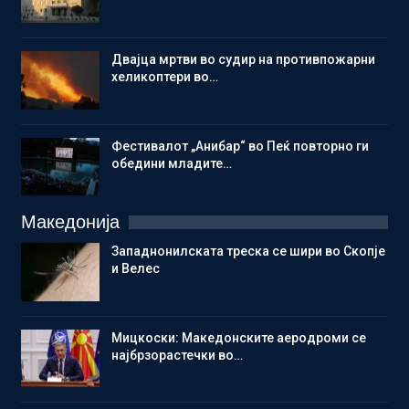
Двајца мртви во судир на противпожарни
хеликоптери во…
Фестивалот „Анибар“ во Пеќ повторно ги
обедини младите…
Македонија
Западнонилската треска се шири во Скопје
и Велес
Мицкоски: Македонските аеродроми се
најбрзорастечки во…