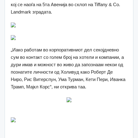
кој се наоѓа на 5та Авенија во склоп на Tiffany & Co.
Landmark зградата.
„Иако работам во корпоративниот дел секојдневно
сум во контакт со голем број на хотели и компании, а
дури имав и можност во живо да запознаам некои од
познатите личности од Холивуд како Роберт Де
Ниро, Рис Витерспун, Ума Турман, Кети Пери, Иванка
Трамп, Мајкл Корс“, ни открива таа.