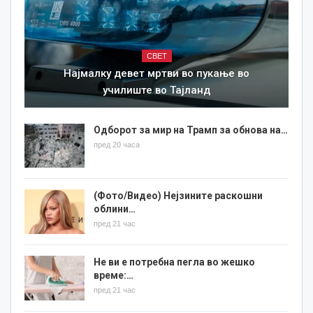
СВЕТ
Најмалку девет мртви во пукање во
училиште во Тајланд
Одборот за мир на Трамп за обнова на…
пред 20 часа
(Фото/Видео) Нејзините раскошни
облини…
пред 21 час
Не ви е потребна пегла во жешко
време:…
пред 21 час