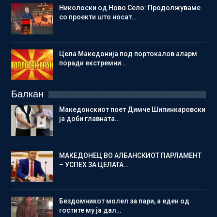
Николоски од Ново Село: Продолжуваме
со проекти што носат…
Цела Македонија под портокалов аларм
поради екстремни…
Балкан
Македонскиот поет Димче Шипинкаровски
ја доби главната…
МАКЕДОНЕЦ ВО АЛБАНСКИОТ ПАРЛАМЕНТ
– УСПЕХ ЗА ЦЕЛАТА…
Бездомникот молел за пари, а еден од
гостите му ја дал…