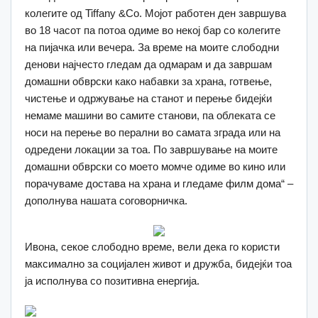
колегите од Tiffany &Co. Мојот работен ден завршува
во 18 часот па потоа одиме во некој бар со колегите
на пијачка или вечера. За време на моите слободни
денови најчесто гледам да одмарам и да завршам
домашни обврски како набавки за храна, готвење,
чистење и одржување на станот и перење бидејќи
немаме машини во самите станови, па облеката се
носи на перење во перални во самата зграда или на
одредени локации за тоа. По завршување на моите
домашни обврски со моето момче одиме во кино или
порачуваме достава на храна и гледаме филм дома“ –
дополнува нашата соговорничка.
Ивона, секое слободно време, вели дека го користи
максимално за социјален живот и дружба, бидејќи тоа
ја исполнува со позитивна енергија.