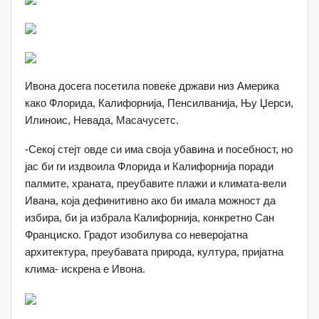
Ивона досега посетила повеќе држави низ Америка
како Флорида, Калифорнија, Пенсилванија, Њу Џерси,
Илиноис, Невада, Масачусетс.
-Секој стејт овде си има своја убавина и посебност, но
јас би ги издвоила Флорида и Калифорнија поради
палмите, храната, преубавите плажи и климата-вели
Ивана, која дефинитивно ако би имала можност да
избира, би ја избрала Калифорнија, конкретно Сан
Франциско. Градот изобилува со неверојатна
архитектура, преубавата природа, култура, пријатна
клима- искрена е Ивона.