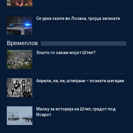
Се урна скеле во Лозана, тројца загинати
Времеплов
Зошто го сакам мојот Штип?
Aприли, ли, ли, штипјани – познати шегаџии
Малку за историја на Штип, градот под
Исарот