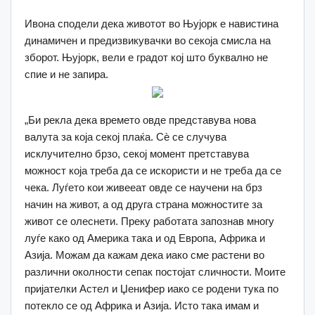
Ивона сподели дека животот во Њујорк е навистина
динамичен и предизвикувачки во секоја смисла на
зборот. Њујорк, вели е градот кој што буквално не
спие и не запира.
„Би рекла дека времето овде представува нова
валута за која секој плаќа. Сѐ се случува
исклучително брзо, секој момент претставува
можност која треба да се искористи и не треба да се
чека. Луѓето кои живееат овде се научени на брз
начин на живот, а од друга страна можностите за
живот се олеснети. Преку работата запознав многу
луѓе како од Америка така и од Европа, Африка и
Азија. Можам да кажам дека иако сме растени во
различни околности сепак постојат сличности. Моите
пријателки Астел и Џенифер иако се родени тука по
потекло се од Африка и Азија. Исто така имам и