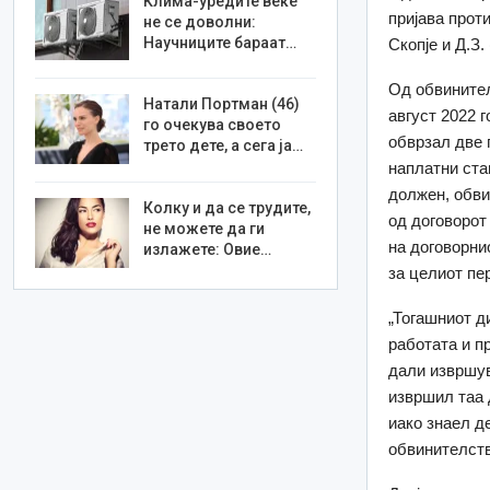
Клима-уредите веќе
пријава проти
не се доволни:
Научниците бараат…
Скопје и Д.З.
Од обвинител
Натали Портман (46)
август 2022 
го очекува своето
обврзал две 
трето дете, а сега ја…
наплатни ста
должен, обви
Колку и да се трудите,
од договорот
не можете да ги
на договорни
излажете: Овие…
за целиот пе
„Тогашниот д
работата и п
дали извршув
извршил таа 
иако знаел д
обвинителств