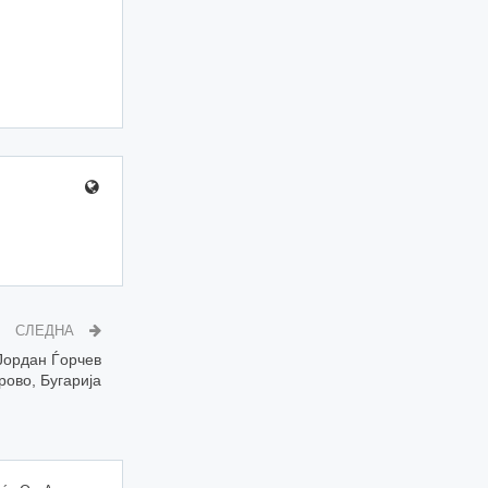
СЛЕДНА
Јордан Ѓорчев
рово, Бугарија