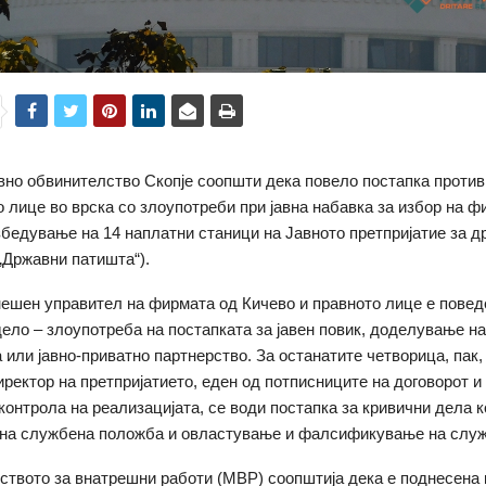
вно обвинителство Скопје соопшти дека повело постапка против
о лице во врска со злоупотреби при јавна набавка за избор на ф
бедување на 14 наплатни станици на Јавното претпријатие за д
„Државни патишта“).
ешен управител на фирмата од Кичево и правното лице е повед
дело – злоупотреба на постапката за јавен повик, доделување на
 или јавно-приватно партнерство. За останатите четворица, пак, 
ректор на претпријатието, еден од потписниците на договорот и
контрола на реализацијата, се води постапка за кривични дела 
 на службена положба и овластување и фалсификување на служ
твото за внатрешни работи (МВР) соопштија дека е поднесена