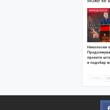
Може ќе 
МАКЕДОНИЈА
Николоски о
Продолжува
проекти што
и подобар ж
ПТРЕТХ
С