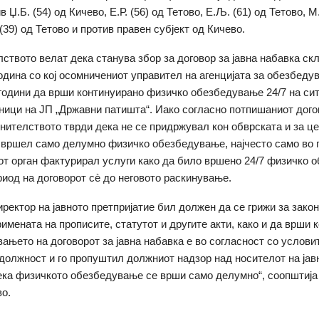
в Џ.Б. (54) од Кичево, Е.Р. (56) од Тетово, Е.Љ. (61) од Тетово, М.
 (39) од Тетово и против правен субјект од Кичево.
ството велат дека станува збор за договор за јавна набавка скл
година со кој осомничениот управител на агенцијата за обезбеду
години да врши континуирано физичко обезбедување 24/7 на сит
ници на ЈП „Државни патишта“. Иако согласно потпишаниот дого
нителството тврди дека не се придржувал кон обврската и за ц
 вршел само делумно физичко обезбедување, најчесто само во п
от орган фактурирал услуги како да било вршено 24/7 физичко
риод на договорот сè до неговото раскинување.
иректор на јавното претпријатие бил должен да се грижи за зако
римената на прописите, статутот и другите акти, како и да врши 
ањето на договорот за јавна набавка е во согласност со условите
должност и го пропуштил должниот надзор над носителот на јав
ека физичкото обезбедување се врши само делумно“, соопштија
о.