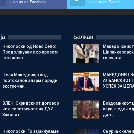
Join us on Facebook
Join us on Twitter
ја
Балкан
Николоски од Ново Село:
Македонскиот
Продолжуваме со проекти
Шипинкаровски
што носат…
главната…
Цела Македонија под
МАКЕДОНЕЦ В
портокалов аларм поради
АЛБАНСКИОТ 
екстремни…
УСПЕХ ЗА ЦЕЛ
ВЛЕН: Охридскиот договор
Бездомникот 
не е сопственост на ДУИ,
пари, а еден од
Законот…
дал…
Николоски: Го зајакнуваме
Се урна скеле 