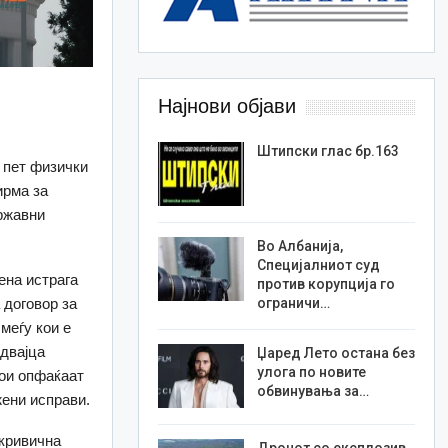
Најнови објави
Штипски глас бр.163
 пет физички
ирма за
ржавни
Во Албанија,
Специјалниот суд
ена истрага
против корупција го
 договор за
ограничи…
меѓу кои е
 двајца
Џаред Лето остана без
улога по новите
кои опфаќаат
обвинувања за…
ени исправи.
 кривична
Дронот со експлозив