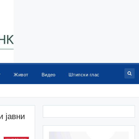
т
Живот
Видео
Штипски глас
и јавни