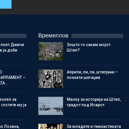
Времеплов
 поет Димче
Зошто го сакам мојот
 ја доби
Штип?
О
Aприли, ли, ли, штипјани –
ПАРЛАМЕНТ –
познати шегаџии
АТА…
молел за
Малку за историја на Штип,
 гостите му ја
градот под Исарот
во Лозана,
Зa младите и гимнастиката