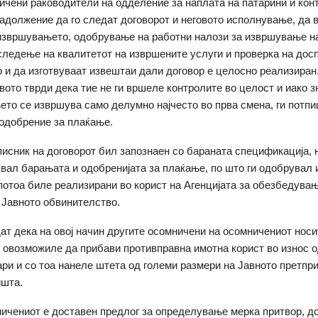
ичени раководители на одделение за наплата на патарини и конт
задолжение да го следат договорот и неговото исполнување, да 
извршувањето, одобрување на работни налози за извршување на
следење на квалитетот на извршените услуги и проверка на дос
о и да изготвуваат извештаи дали договор е целосно реализиран
ото тврди дека тие не ги вршеле контролите во целост и иако з
то се извршува само делумно најчесто во прва смена, ги потп
одобрение за плаќање.
писник на договорот бил запознаен со бараната спецификација, н
увал барањата и одобренијата за плаќање, по што ги одобрувал 
потоа биле реализирани во корист на Агенцијата за обезбедувањ
 Јавното обвинителство.
ат дека на овој начин другите осомничени на осомничениот носи
 овозможиле да прибави противправна имотна корист во износ о
ри и со тоа нанеле штета од големи размери на Јавното претпри
ишта.
ичениот е доставен предлог за определување мерка притвор, д