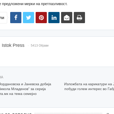
е предложени мерки на претпазливост.
ли
Istok Press
5413 Објави
НА
Јордановска и Јаневска добија
Изложбата на карикатури на 
икола Младенов“ за серија
побуди голем интерес во Габ
та.мк на тема семејно