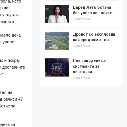
рола, исто
Џаред Лето остана
вршат
без улога по новите…
 услугата,
пред 5 часа
пеаните
.
Дронот со експлозив
наеле дека
на аеродромот во…
ишувале
пред 6 часа
о и покрај
Нов инцидент на
системите за
и доспеаните
вештачка…
е“,
пред 6 часа
тел на
д речиси 47
јатие за
одека за