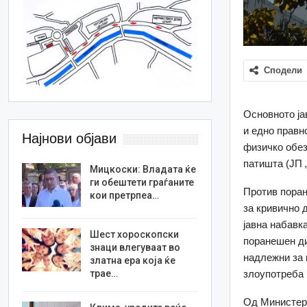
Сподели
Основното ја
и едно правн
Најнови објави
физичко обез
патишта (ЈП 
Мицкоски: Владата ќе
ги обештети граѓаните
Против поран
кои претрпеа…
за кривично 
јавна набавка
Шест хороскопски
поранешен ди
знаци влегуваат во
надлежни за 
златна ера која ќе
злоупотреба
трае…
Од Министерс