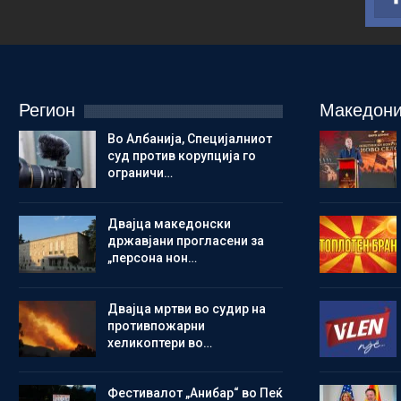
Регион
Македони
Во Албанија, Специјалниот
суд против корупција го
ограничи…
Двајца македонски
државјани прогласени за
„персона нон…
Двајца мртви во судир на
противпожарни
хеликоптери во…
Фестивалот „Анибар“ во Пеќ