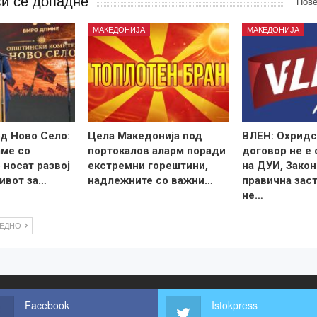
ви се допадне
Пове
МАКЕДОНИЈА
МАКЕДОНИЈА
д Ново Село:
Цела Македонија под
ВЛЕН: Охридс
ме со
портокалов аларм поради
договор не е
 носат развој
екстремни горештини,
на ДУИ, Закон
ивот за…
надлежните со важни…
правична зас
не…
ЛЕДНО
Facebook
Istokpress