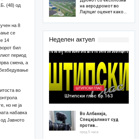
Б. (48) од
на аеродромот во
Лајпциг оценет како…
учен на 8
вање се
Неделен актуел
е 14
ворот бил
елиот период
рва смена, а
 обезбедување
ШТИПСКИ ГЛАС
нитоста во
Штипски глас бр.163
контрола
, но не ја
ната набавка
Во Албанија,
Специјалниот суд
 од Јавното
против…
пред 5 часа