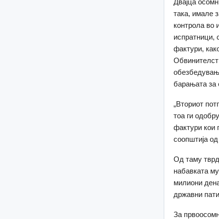
Двајца осомн
така, имале 
контрола во 
испратници, 
фактури, как
Обвинителств
обезбедување
барањата за 
„Вториот пот
тоа ги одобр
фактури кои 
соопштија од
Од таму тврд
набавката му
милиони дена
државни пат
За првоосомн