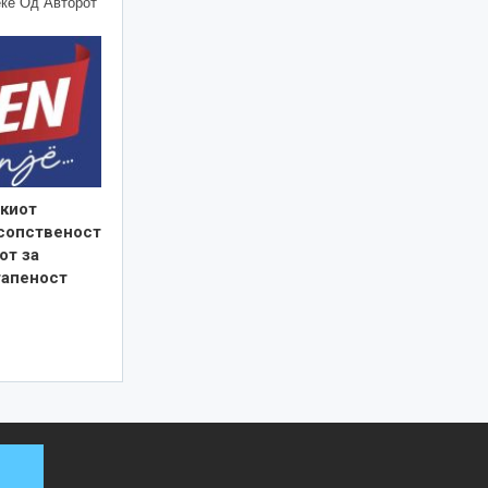
ќе Од Авторот
киот
 сопственост
от за
тапеност