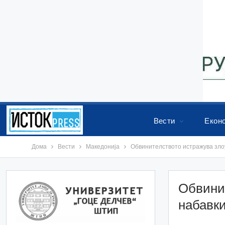
Вести
Екон
Дома
Вести
Македонија
Обвинителството истражува злоу
Обвинит
набавки