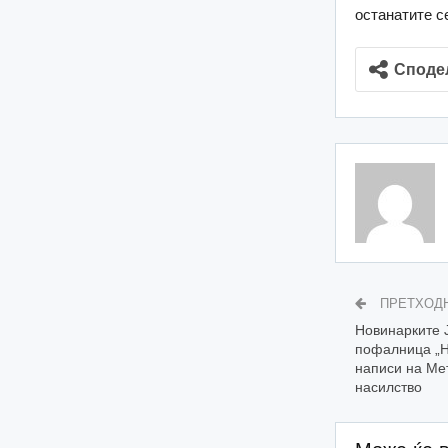
останатите с
Споде
ПРЕТХОД
Новинарките 
пофалница „Н
написи на Ме
насилство