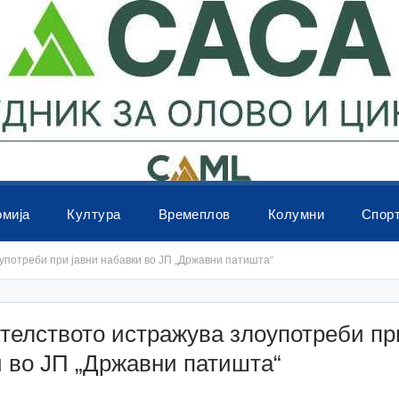
омија
Култура
Времеплов
Колумни
Спор
потреби при јавни набавки во ЈП „Државни патишта“
елството истражува злоупотреби пр
 во ЈП „Државни патишта“