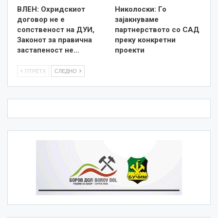
ВЛЕН: Охридскиот
Николоски: Го
договор не е
зајакнуваме
сопственост на ДУИ,
партнерството со САД
Законот за правична
преку конкретни
застапеност не…
проекти
ПТРЕТХ
СЛЕДНО