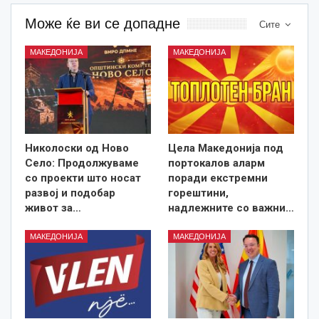
Може ќе ви се допадне
Сите
МАКЕДОНИЈА
МАКЕДОНИЈА
Николоски од Ново
Цела Македонија под
Село: Продолжуваме
портокалов аларм
со проекти што носат
поради екстремни
развој и подобар
горештини,
живот за…
надлежните со важни…
МАКЕДОНИЈА
МАКЕДОНИЈА