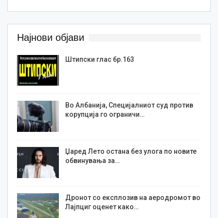
Најнови објави
Штипски глас бр.163
Во Албанија, Специјалниот суд против
корупција го ограничи…
Џаред Лето остана без улога по новите
обвинувања за…
Дронот со експлозив на аеродромот во
Лајпциг оценет како…