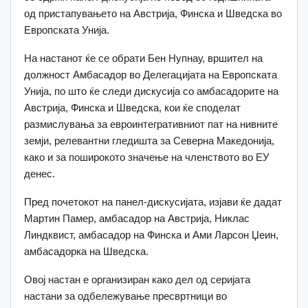
од пристапувањето на Австрија, Финска и Шведска во
Европската Унија.
На настанот ќе се обрати Бен Нупнау, вршител на
должност Амбасадор во Делегацијата на Европската
Унија, по што ќе следи дискусија со амбасадорите на
Австрија, Финска и Шведска, кои ќе споделат
размислувања за евроинтегративниот пат на нивните
земји, релевантни гледишта за Северна Македонија,
како и за поширокото значење на членството во ЕУ
денес.
Пред почетокот на панел-дискусијата, изјави ќе дадат
Мартин Памер, амбасадор на Австрија, Никлас
Линдквист, амбасадор на Финска и Ами Ларсон Џеин,
амбасадорка на Шведска.
Овој настан е организиран како дел од серијата
настани за одбележување пресвртници во