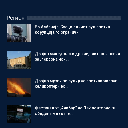
Регион
Во Албанија, Специјалниот суд против
корупција го ограничи…
Двајца македонски државјани прогласени
за „персона нон…
Двајца мртви во судир на противпожарни
хеликоптери во…
Фестивалот „Анибар“ во Пеќ повторно ги
обедини младите…