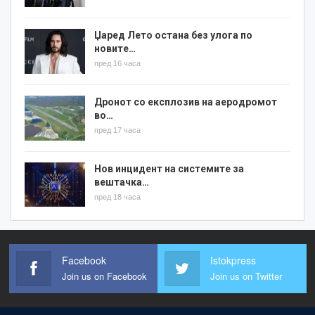
Џаред Лето остана без улога по
новите…
пред 16 часа
Дронот со експлозив на аеродромот
во…
пред 17 часа
Нов инцидент на системите за
вештачка…
пред 18 часа
Facebook
Istokpress
Join us on Facebook
Join us on Twitter