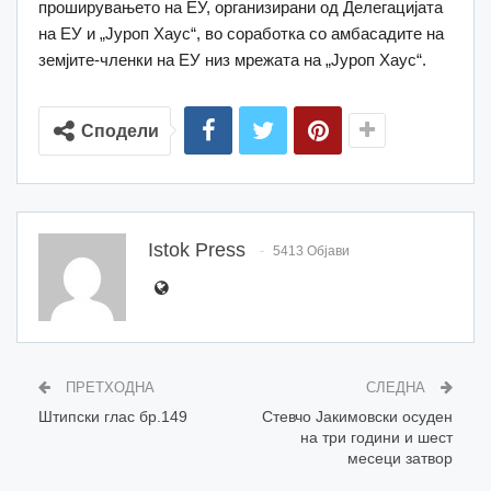
проширувањето на ЕУ, организирани од Делегацијата
на ЕУ и „Јуроп Хаус“, во соработка со амбасадите на
земјите-членки на ЕУ низ мрежата на „Јуроп Хаус“.
Сподели
Istok Press
5413 Објави
ПРЕТХОДНА
СЛЕДНА
Штипски глас бр.149
Стевчо Јакимовски осуден
на три години и шест
месеци затвор