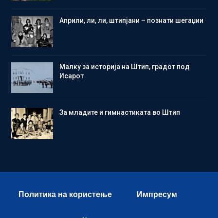
Aприли, ли, ли, штипјани – познати шегаџии
Малку за историја на Штип, градот под
Исарот
Зa младите и гимнастиката во Штип
Политика на користење
Импресум