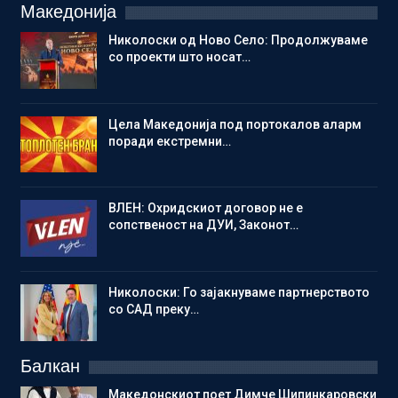
Македонија
Николоски од Ново Село: Продолжуваме
со проекти што носат…
Цела Македонија под портокалов аларм
поради екстремни…
ВЛЕН: Охридскиот договор не е
сопственост на ДУИ, Законот…
Николоски: Го зајакнуваме партнерството
со САД преку…
Балкан
Македонскиот поет Димче Шипинкаровски