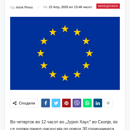
МАКЕДОНИЈА
На
23 Апр, 2025 во 13:46 часот.
Од
Istok Press
Сподели
Во четврток во 12 часот во „Јуроп Хаус“ во Скопје, ќе
се одржи панел-дискусија по повод 30 годишнината