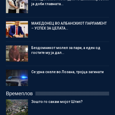
ја доби главната…
МАКЕДОНЕЦ ВО АЛБАНСКИОТ ПАРЛАМЕНТ
– УСПЕХ ЗА ЦЕЛАТА…
Бездомникот молел за пари, а еден од
гостите му ја дал…
Се урна скеле во Лозана, тројца загинати
Времеплов
Зошто го сакам мојот Штип?