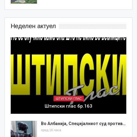
Неделен актуел
ШТИПСКИ ГЛАС
Штипски глас бр.163
Во Албанија, Специјалниот суд против…
пред 16 часа