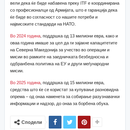
вели дека ќе биде набавена преку ITF е координирана
со професионалци од Армијата, што е гаранција дека
ќе биде во согласност со нашите потреби и
највисоките стандарди на НАТО.
Во 2024 година
, поддршка од 13 милиони евра, како и
оваа година имаше за цел да ги зајакне капацитетите
на Северна Македонија за учество во операции и
мисии во рамките на заедничката безбедносна и
одбранбена политика на ЕУ и други меѓународни
мисии.
Во 2025 година
, поддршка од 15 милиони евра,
средства што ќе се користат за купување разновидна
опрема – од онаа наменета за собирање разузнавачки
информации и надзор, до онаа за борбена обука.
Сподели