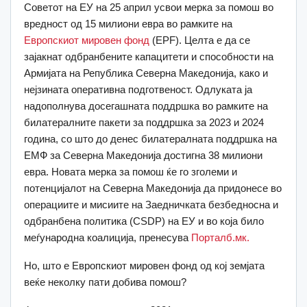
Советот на ЕУ на 25 април усвои мерка за помош во
вредност од 15 милиони евра во рамките на
Европскиот мировен фонд
(EPF). Целта е да се
зајакнат одбранбените капацитети и способности на
Армијата на Република Северна Македонија, како и
нејзината оперативна подготвеност. Одлуката ја
надополнува досегашната поддршка во рамките на
билатералните пакети за поддршка за 2023 и 2024
година, со што до денес билатералната поддршка на
ЕМФ за Северна Македонија достигна 38 милиони
евра. Новата мерка за помош ќе го зголеми и
потенцијалот на Северна Македонија да придонесе во
операциите и мисиите на Заедничката безбедносна и
одбранбена политика (CSDP) на ЕУ и во која било
меѓународна коалиција, пренесува
Порталб.мк.
Но, што е Европскиот мировен фонд од кој земјата
веќе неколку пати добива помош?