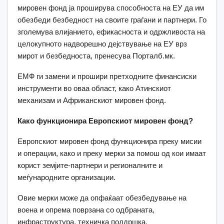
мировен фонд ја проширува способноста на ЕУ да им
обезбеди безбедност на своите граѓани и партнери. Го
зголемува влијанието, ефикасноста и одржливоста на
целокупното надворешно дејствување на ЕУ врз
мирот и безбедноста, пренесува Порталб.мк.
ЕМФ ги замени и прошири претходните финансиски
инструменти во оваа област, како Атинскиот
механизам и Африканскиот мировен фонд.
Како функционира Европскиот мировен фонд?
Европскиот мировен фонд функционира преку мисии
и операции, како и преку мерки за помош од кои имаат
корист земјите-партнери и регионалните и
меѓународните организации.
Овие мерки може да опфаќаат обезбедување на
воена и опрема поврзана со одбраната,
инфраструктура, техничка поддршка.