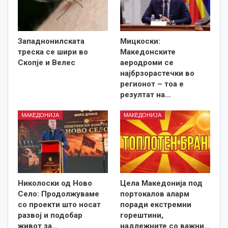
Западнонилската
Мицкоски:
треска се шири во
Македонските
Скопје и Велес
аеродроми се
најбрзорастечки во
регионот – тоа е
резултат на…
МАКЕДОНИЈА
МАКЕДОНИЈА
Николоски од Ново
Цела Македонија под
Село: Продолжуваме
портокалов аларм
со проекти што носат
поради екстремни
развој и подобар
горештини,
живот за…
надлежните со важни…