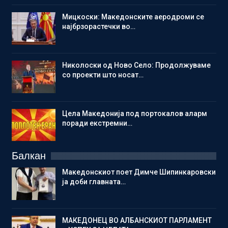
Мицкоски: Македонските аеродроми се
најбрзорастечки во…
Николоски од Ново Село: Продолжуваме
со проекти што носат…
Цела Македонија под портокалов аларм
поради екстремни…
Балкан
Македонскиот поет Димче Шипинкаровски
ја доби главната…
МАКЕДОНЕЦ ВО АЛБАНСКИОТ ПАРЛАМЕНТ