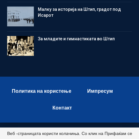
Малку за историја на Штип, градот под
Исарот
Зa младите и гимнастиката во Штип
Политика на користење
Импресум
Контакт
Веб -страницата користи колачиња. Со клик на Прифаќам се
© 2026 - Istok Press. All Rights Reserved.