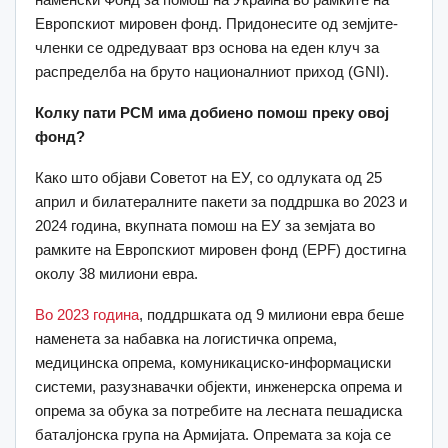
Европскиот мировен фонд. Придонесите од земјите-
членки се одредуваат врз основа на еден клуч за
распределба на бруто националниот приход (GNI).
Колку пати РСМ има добиено помош преку овој
фонд?
Како што објави Советот на ЕУ, со одлуката од 25
април и билатералните пакети за поддршка во 2023 и
2024 година, вкупната помош на ЕУ за земјата во
рамките на Европскиот мировен фонд (EPF) достигна
околу 38 милиони евра.
Во 2023 година
, поддршката од 9 милиони евра беше
наменета за набавка на логистичка опрема,
медицинска опрема, комуникациско-информациски
системи, разузнавачки објекти, инженерска опрема и
опрема за обука за потребите на лесната пешадиска
баталјонска група на Армијата. Опремата за која се