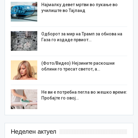
Најмалку девет мртви во пукање во
училиште во Тајланд
Одборот за мир на Трамп за обнова на
Газа го издаде првиот…
(Фото/Видео) Нејзините раскошни
облини го тресат светот, а…
Не ви е потребна пегла во жешко време:
Пробајте го овој…
Неделен актуел