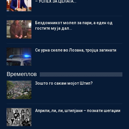
– УСПЕХ ЗА ЦЕЛАТА…
Бездомникот молел за пари, а еден од
гостите му ја дал…
Се урна скеле во Лозана, тројца загинати
Времеплов
Зошто го сакам мојот Штип?
Aприли, ли, ли, штипјани – познати шегаџии