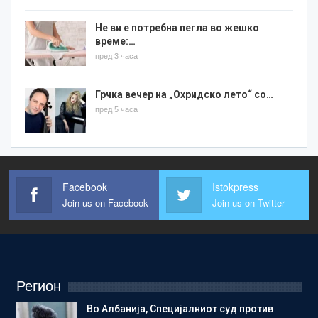
Не ви е потребна пегла во жешко
време:…
пред 3 часа
Грчка вечер на „Охридско лето“ со…
пред 5 часа
Facebook
Istokpress
Join us on Facebook
Join us on Twitter
Регион
Во Албанија, Специјалниот суд против