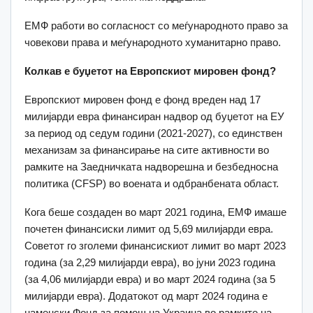
ЕМФ работи во согласност со меѓународното право за
човекови права и меѓународното хуманитарно право.
Колкав е буџетот на Европскиот мировен фонд?
Европскиот мировен фонд е фонд вреден над 17
милијарди евра финансиран надвор од буџетот на ЕУ
за период од седум години (2021-2027), со единствен
механизам за финансирање на сите активности во
рамките на Заедничката надворешна и безбедносна
политика (CFSP) во воената и одбранбената област.
Кога беше создаден во март 2021 година, ЕМФ имаше
почетен финансиски лимит од 5,69 милијарди евра.
Советот го зголеми финансискиот лимит во март 2023
година (за 2,29 милијарди евра), во јуни 2023 година
(за 4,06 милијарди евра) и во март 2024 година (за 5
милијарди евра). Додатокот од март 2024 година е
наменски Фонд за помош на Украина во рамките на