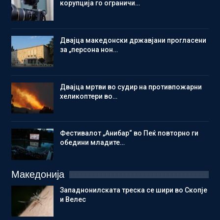
корупција го ограничи…
Двајца македонски државјани прогласени
за „персона нон…
Двајца мртви во судир на противпожарни
хеликоптери во…
Фестивалот „Анибар“ во Пеќ повторно ги
обедини младите…
Македонија
Западнонилската треска се шири во Скопје
и Велес