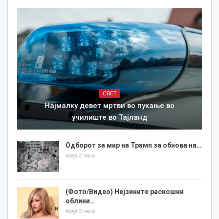
СВЕТ
Најмалку девет мртви во пукање во
училиште во Тајланд
Одборот за мир на Трамп за обнова на…
пред 2 часа
(Фото/Видео) Нејзините раскошни
облини…
пред 3 часа