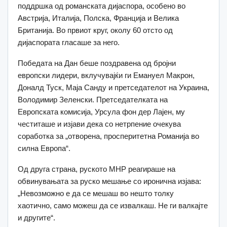
поддршка од романската дијаспора, особено во
Австрија, Италија, Полска, Франција и Велика
Британија. Во првиот круг, околу 60 отсто од
дијаспората гласаше за него.
Победата на Дан беше поздравена од бројни
европски лидери, вклучувајќи ги Емануел Макрон,
Доналд Туск, Маја Санду и претседателот на Украина,
Володимир Зеленски. Претседателката на
Европската комисија, Урсула фон дер Лајен, му
честиташе и изјави дека со нетрпение очекува
соработка за „отворена, просперитетна Романија во
силна Европа“.
Од друга страна, руското МНР реагираше на
обвинувањата за руско мешање со иронична изјава:
„Невозможно е да се мешаш во нешто толку
хаотично, само можеш да се извалкаш. Не ги валкајте
и другите“.