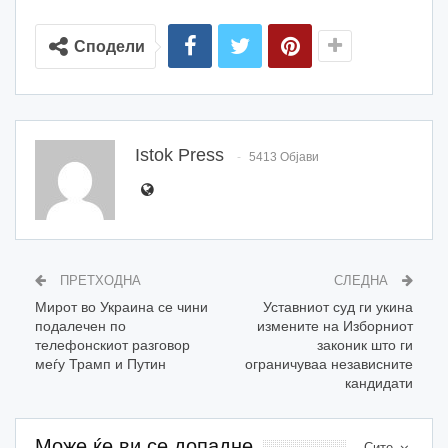
Сподели
Istok Press
5413 Објави
ПРЕТХОДНА
СЛЕДНА
Мирот во Украина се чини
Уставниот суд ги укина
подалечен по
измените на Изборниот
телефонскиот разговор
законик што ги
меѓу Трамп и Путин
ограничуваа независните
кандидати
Може ќе ви се допадне
Сите