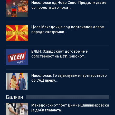
Николоски од Ново Село: Продолжуваме
со проекти што носат…
Цела Македонија под портокалов аларм
поради екстремни…
ВЛЕН: Охридскиот договор не е
сопственост на ДУИ, Законот…
Николоски: Го зајакнуваме партнерството
со САД преку…
Балкан
Македонскиот поет Димче Шипинкаровски
ја доби главната…