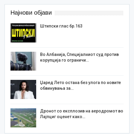
Најнови објави
Штипски глас бр.163
Во Албанија, Специјалниот суд против
корупција го ограничи…
Џаред Лето остана без улога по новите
обвинувања за…
Дронот со експлозив на аеродромот во
Лајпциг оценет како…