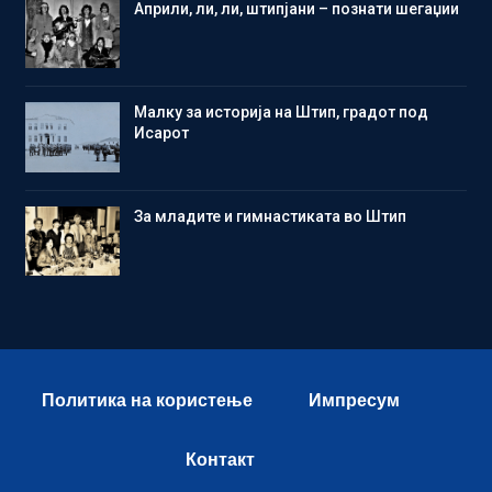
Aприли, ли, ли, штипјани – познати шегаџии
Малку за историја на Штип, градот под
Исарот
Зa младите и гимнастиката во Штип
Политика на користење
Импресум
Контакт