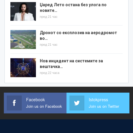
Џаред Лето остана без улога по
новите…
пред 21 час
Дронот со експлозив на аеродромот
во…
пред 21 час
Нов инцидент на системите за
вештачка…
пред 22 часа
Facebook
Istokpress
Join us on Facebook
Join us on Twitter