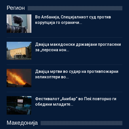
Регион
Во Албанија, Специјалниот суд против
корупција го ограничи…
Двајца македонски државјани прогласени
за „персона нон…
Двајца мртви во судир на противпожарни
хеликоптери во…
Фестивалот „Анибар“ во Пеќ повторно ги
обедини младите…
Македонија