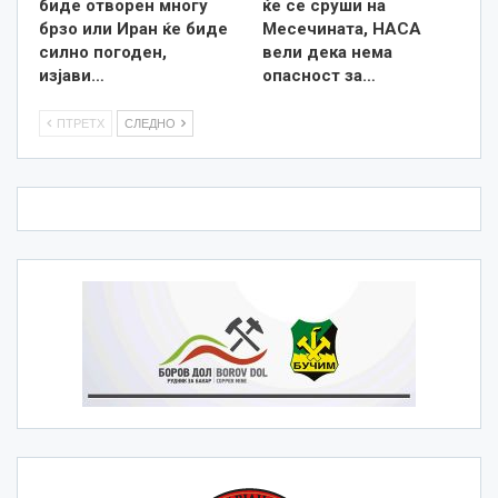
биде отворен многу
ќе се сруши на
брзо или Иран ќе биде
Месечината, НАСА
силно погоден,
вели дека нема
изјави…
опасност за…
ПТРЕТХ
СЛЕДНО