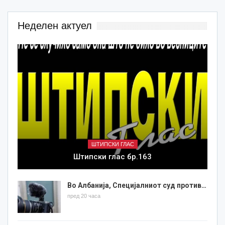
Неделен актуел
ШТИПСКИ ГЛАС
Штипски глас бр.163
Во Албанија, Специјалниот суд против…
пред 20 часа