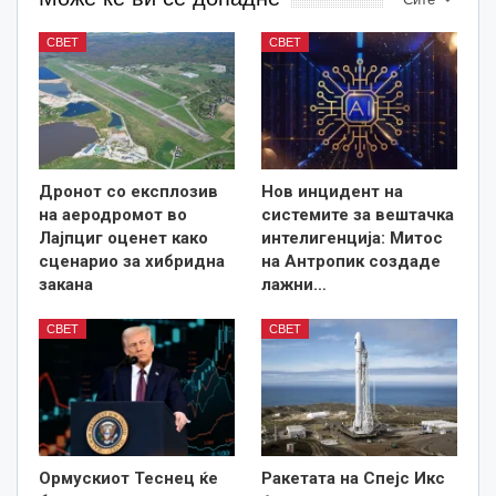
СВЕТ
СВЕТ
Дронот со експлозив
Нов инцидент на
на аеродромот во
системите за вештачка
Лајпциг оценет како
интелигенција: Митос
сценарио за хибридна
на Антропик создаде
закана
лажни…
СВЕТ
СВЕТ
Ормускиот Теснец ќе
Ракетата на Спејс Икс