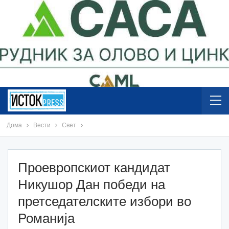
Дома
Вести
Свет
Проевропскиот кандидат
Никушор Дан победи на
претседателските избори во
Романија