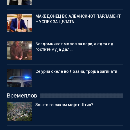
МАКЕДОНЕЦ ВО АЛБАНСКИОТ ПАРЛАМЕНТ
– УСПЕХ ЗА ЦЕЛАТА…
Бездомникот молел за пари, а еден од
гостите му ја дал…
Се урна скеле во Лозана, тројца загинати
Времеплов
Зошто го сакам мојот Штип?