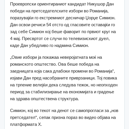
Проевропски ориентираниот кандидат Никушор Дан
победи на претседателските избори во Романија,
поразувајќи го екстремниот десничар Џорџе Симион.
Дан освои речиси 54 отсто од гласовите оставајќи го
зад себе Симион кој беше фаворит по првиот круг на
4 мај. Пресвртот се случи по телевизискиот дуел,
каде Дан убедливо го надмина Симион.
„Овие избори ја покажаа неверојатната моќ на
романското општество. Ова беше победа на
заедницата која сака длабоки промени во Романија“,
изјави Дан пред насобраните приврзаници. Тој повика
на трпение велејќи дека следува тежок, но неопходен
период за стабилизирање на економијата и градење
на здрава општествена структура.
Симион, кој во текот на денот се самопрогласи за „нов
претседател“, сепак призна пораз во видео објава на
платформата X.