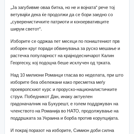
„Ја загубивме оваа битка, но не и војната“ рече тој
ветувајќи дека ќе продолжи да се бори заедно со
„суверенистичките патриоти и конзервативците
ширум светот“.
Изборите се одржаа пет месеци по поништениот прв
изборен круг поради обвинувања за руско мешање и
растечка популарност на крајнодесничарот Калин
Георгеску, кој подоцна беше исклучен од трката.
Над 10 милиони Романци гласаа во неделата, при што
изборите беа обележани како пресметка меѓу
проевропскиот курс и проруско-националистичките
струи. Победникот Дан, инаку актуелен
градоначалник на Букурешт, е голем поддржувач на
членството на Романија во НАТО, продолжување на
поддршката за Украина и борба против корупцијата.
И покрај поразот на изборите, Симион доби силна