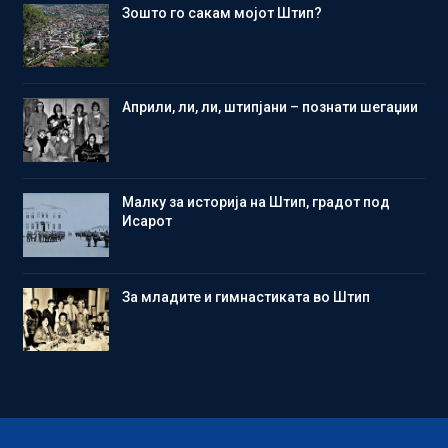
Зошто го сакам мојот Штип?
Aприли, ли, ли, штипјани – познати шегаџии
Малку за историја на Штип, градот под
Исарот
Зa младите и гимнастиката во Штип