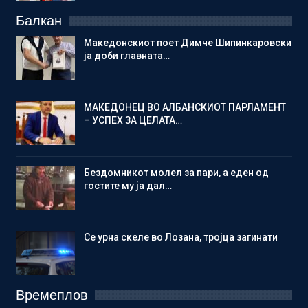
Балкан
Македонскиот поет Димче Шипинкаровски
ја доби главната…
МАКЕДОНЕЦ ВО АЛБАНСКИОТ ПАРЛАМЕНТ
– УСПЕХ ЗА ЦЕЛАТА…
Бездомникот молел за пари, а еден од
гостите му ја дал…
Се урна скеле во Лозана, тројца загинати
Времеплов