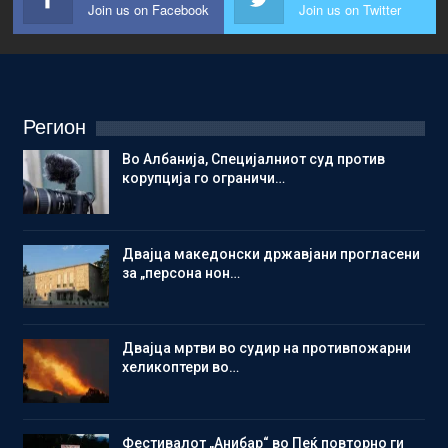
Join us on Facebook
Join us on Twitter
Регион
Во Албанија, Специјалниот суд против
корупција го ограничи…
Двајца македонски државјани прогласени
за „персона нон…
Двајца мртви во судир на противпожарни
хеликоптери во…
Фестивалот „Анибар“ во Пеќ повторно ги