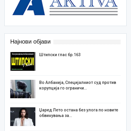
Најнови објави
Штипски глас бр.163
Во Албанија, Специјалниот суд против
корупција го ограничи…
Џаред Лето остана без улога по новите
обвинувања за…