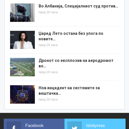
Во Албанија, Специјалниот суд против…
пред 18 часа
Џаред Лето остана без улога по
новите…
пред 19 часа
Дронот со експлозив на аеродромот
во…
пред 19 часа
Нов инцидент на системите за
вештачка…
пред 20 часа
Facebook
Istokpress