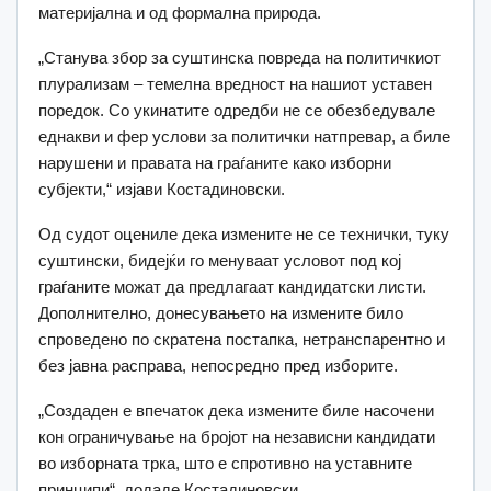
материјална и од формална природа.
„Станува збор за суштинска повреда на политичкиот
плурализам – темелна вредност на нашиот уставен
поредок. Со укинатите одредби не се обезбедувале
еднакви и фер услови за политички натпревар, а биле
нарушени и правата на граѓаните како изборни
субјекти,“ изјави Костадиновски.
Од судот оцениле дека измените не се технички, туку
суштински, бидејќи го менуваат условот под кој
граѓаните можат да предлагаат кандидатски листи.
Дополнително, донесувањето на измените било
спроведено по скратена постапка, нетранспарентно и
без јавна расправа, непосредно пред изборите.
„Создаден е впечаток дека измените биле насочени
кон ограничување на бројот на независни кандидати
во изборната трка, што е спротивно на уставните
принципи“, додаде Костадиновски.