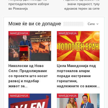
претседателските избори
значи предност, туку
во Романија
еднаков терен за сите
Може ќе ви се допадне
Сите
МАКЕДОНИЈА
МАКЕДОНИЈА
Николоски од Ново
Цела Македонија под
Село: Продолжуваме
портокалов аларм
со проекти што носат
поради екстремни
развој и подобар
горештини,
живот за…
надлежните со важни…
МАКЕДОНИЈА
МАКЕДОНИЈА