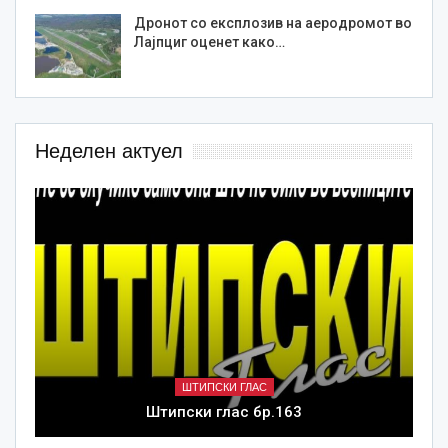
Дронот со експлозив на аеродромот во
Лајпциг оценет како…
Неделен актуел
ШТИПСКИ ГЛАС
Штипски глас бр.163