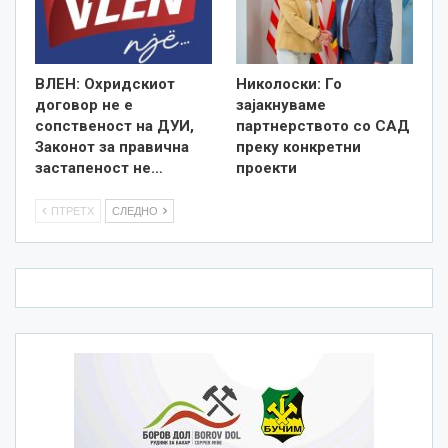
ВЛЕН: Охридскиот
Николоски: Го
договор не е
зајакнуваме
сопственост на ДУИ,
партнерството со САД
Законот за правична
преку конкретни
застапеност не…
проекти
ПТРЕТХ
СЛЕДНО