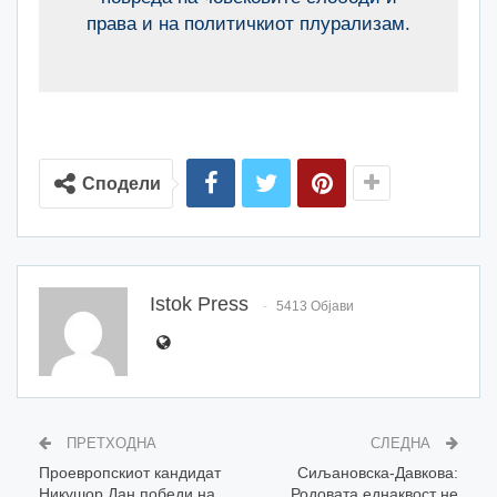
права и на политичкиот плурализам.
Сподели
Istok Press
5413 Објави
ПРЕТХОДНА
СЛЕДНА
Проевропскиот кандидат
Сиљановска-Давкова:
Никушор Дан победи на
Родовата еднаквост не