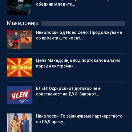
обедини младите…
Македонија
Николоски од Ново Село: Продолжуваме
со проекти што носат…
Цела Македонија под портокалов аларм
поради екстремни…
ВЛЕН: Охридскиот договор не е
сопственост на ДУИ, Законот…
Николоски: Го зајакнуваме партнерството
со САД преку…