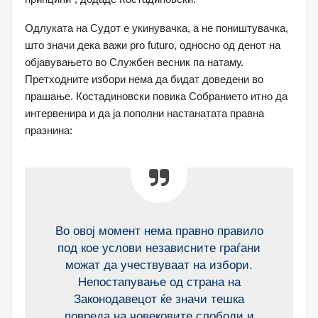
Одлуката на Судот е укинувачка, а не поништувачка,
што значи дека важи pro futuro, односно од денот на
објавувањето во Службен весник па натаму.
Претходните избори нема да бидат доведени во
прашање. Костадиновски повика Собранието итно да
интервенира и да ја пополни настанатата правна
празнина:
Во овој момент нема правно правило
под кое услови независните граѓани
можат да учествуваат на избори.
Непостапување од страна на
Законодавецот ќе значи тешка
повреда на човековите слободи и