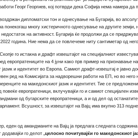
аботи Георг Георгиев, кој потврди дека Софија нема намера да 
 воздржан дипломатски тон и однесување на Бугарија, во апсолу
на понекогаш многу хистеричното однесување на другите земји, 
 недостаток на активност. Бугарија ќе продолжи да се придржув
2022 година. Ние нема да се повлечеме ниту сантиметар од него“
Скопје го истакна и драфт извештајот на специјалниот известув
пред европратениците на 4 јуни како прв пример на признавање н
 јазик и идентитет во Европа. Самиот драфт-извештај е јавно до
евен ред на Комисијата за надворешни работи на ЕП, но во него 
еренците на македонскиот јазик и идентитет. Тие се предложени
 повеќе европратеници, вклучувајќи го и самиот специјален изв
мандмани од бугарските европратеници, а и од дел од останатите
арламент. Всушност, за извештајот на Вајц има вкупно 313 подн
ер, еден од амандманите на Вајц ја предлага следната содржина
 додавајќи го делот „
целосно почитувајќи го македонскиот ја