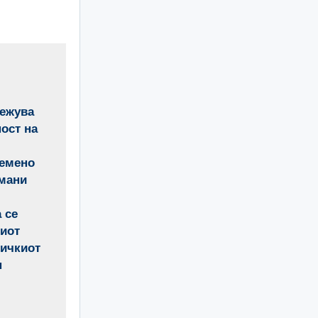
лежува
ост на
ремено
дмани
 се
ниот
ничкиот
н