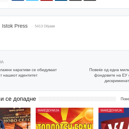
Istok Press
5413 Објави
НА
 лажни наративи се обидуваат
Повеќе од една мили
ат нашиот идентитет
фондовите на ЕУ 
дискриминат
ви се допадне
Пове
МАКЕДОНИЈА
МАКЕДОНИЈА