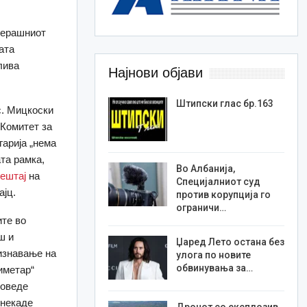
черашниот
ата
лива
Најнови објави
Штипски глас бр.163
с. Мицкоски
 Комитет за
гарија „нема
та рамка,
Во Албанија,
ештај
на
Специјалниот суд
ајц.
против корупција го
ограничи…
ите во
ш и
Џаред Лето остана без
изнавање на
улога по новите
обвинувања за…
иметар“
роведе
 некаде
Дронот со експлозив