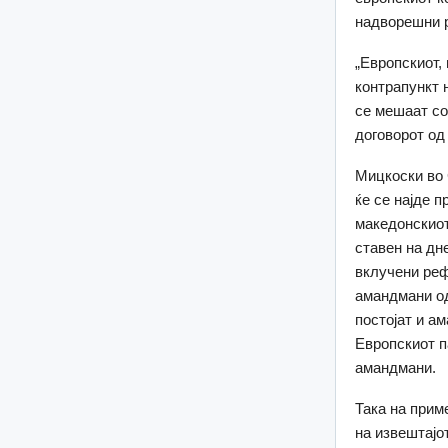
надворешни р
„Европскиот,
контрапункт 
се мешаат со
договорот од 
Мицкоски во 
ќе се најде 
македонскиот
ставен на дн
вклучени реф
амандмани од
постојат и а
Европскиот п
амандмани.
Така на прим
на извештајот