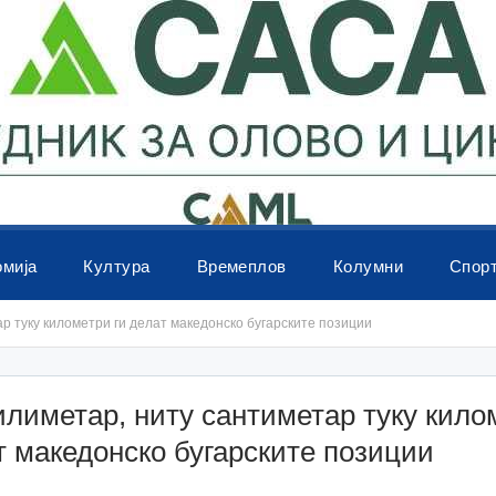
омија
Култура
Времеплов
Колумни
Спор
р туку километри ги делат македонско бугарските позиции
лиметар, ниту сантиметар туку кило
т македонско бугарските позиции