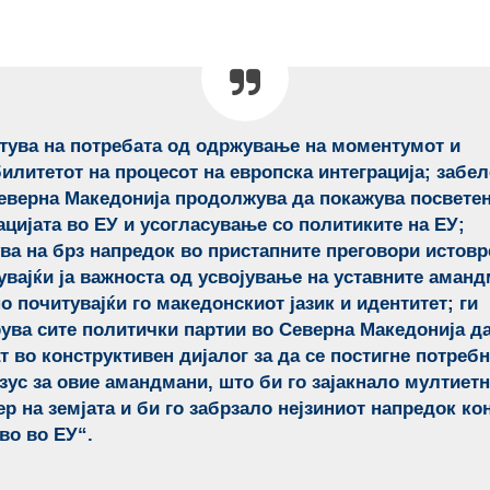
тува на потребата од одржување на моментумот и
илитетот на процесот на европска интеграција; забе
еверна Македонија продолжува да покажува посветен
ацијата во ЕУ и усогласување со политиките на ЕУ;
ва на брз напредок во пристапните преговори истов
увајќи ја важноста од усвојување на уставните аман
о почитувајќи го македонскиот јазик и идентитет; ги
ува сите политички партии во Северна Македонија да
т во конструктивен дијалог за да се постигне потреб
зус за овие амандмани, што би го зајакнало мултиет
ер на земјата и би го забрзало нејзиниот напредок ко
во во ЕУ“.