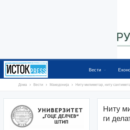
Вести
Екон
Дома
Вести
Македонија
Ниту милиметар, ниту сантимета
Ниту ми
ги дела