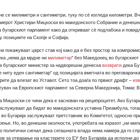
е се милиметри и сантиметри, туку по сè изгледа километри. В
миерот Христијан Мицкоски во македонското Собрание и денешн
а бугарскиот парламент како да откриваат сè подлабока и повид
у позициите на Скопје и Софија.
ни покажуваат цврст став кој како да е без простор за компроми
ека „нема да мрдне ни
милиметар
“ без Македонец во бугарскиот
а бугарскиот министер за надворешни денеска
возврати
дека Бу
е ниту еден сантиметар“ од позицијата вметната во преговарачка
рите да влезат во Уставот. Сето тоа доаѓа по првиот драфт –
изв
тувач на Европскиот парламент за Северна Македонија, Томас В
а Мицкоски се чини дека е заснован на реципроцитет. Ако Бугар
аслужуваат да бидат во македонската уставна Преамбула, тога
во Бугарија заслужуваат претставник во Комитетот, односно пр
оење. Но, во денешни околности, употребата на изразот „ни мил
о политички сигнал дека сегашната влада нема намера да го сп
ов за отварање на кластерите со ЕУ без Бугарија да исполни до