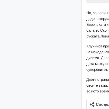
Но, за волја 
даде потврда
Европската к
сала во Скоп
руската Леви
Клучниот про
на македонск
дилема. Диле
дека македон
суверенитет.
Двете страни
своите замис
во исто врем
Споде