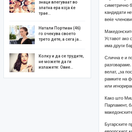
знаци влегуваат во
симетрично б
златна ера која ќе
кандидати не
трае…
веќе членови
Натали Портман (46)
Македонските
го очекува своето
Уставот ако 
трето дете, а сега ја…
има други ба
Колку и да се трудите,
Слична е и п
не можете да ги
разговараме.
излажете: Овие…
велат, „за по
рамките на ф
или игнорира
Како што Миц
Парламент, б
македонските
Бугарските п
европскиот к