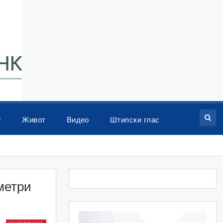
т
Живот
Видео
Штипски глас
метри