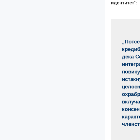
идентитет
“:
„Потсе
кредиб
дека С
интегр
повику
истакн
целосн
охрабр
вклуча
консен
каракт
членст