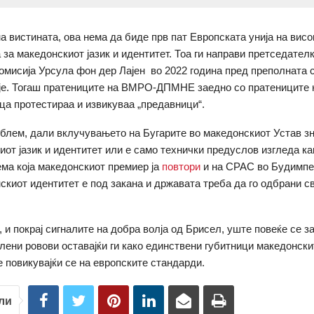
на вистината, ова нема да биде прв пат Европската унија на висо
 за македонскиот јазик и идентитет. Тоа ги направи претседател
омисија Урсула фон дер Лајен во 2022 година пред преполната 
је. Тогаш пратениците на ВМРО-ДПМНЕ заедно со пратениците 
ца протестираа и извикуваа „предавници“.
блем, дали вклучувањето на Бугарите во македонскиот Устав з
иот јазик и идентитет или е само технички предуслов изгледа к
ма која македонскиот премиер ја
повтори
и на CPAC во Будимпе
скиот идентитет е под закана и државата треба да го одбрани св
, и покрај сигналите на добра волја од Брисел, уште повеќе се з
лени ровови оставајќи ги како единствени губитници македонскит
е повикувајќи се на европските стандарди.
ли