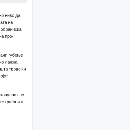
ко ниво да
ката на
собраниска
на про-
начи губење
ако лажна
шта тврдејќи
ојот
акопуваат во
е граѓани а