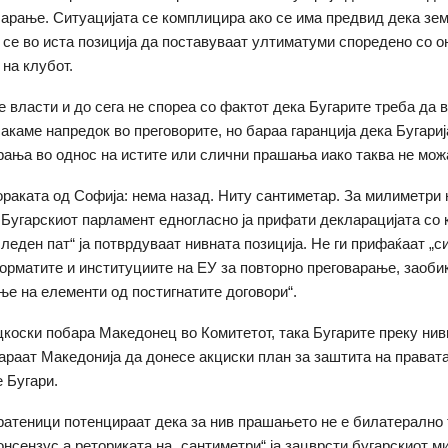
арање. Ситуацијата се комплицира ако се има предвид дека зем
 се во иста позиција да поставуваат ултиматуми споредено со о
 на клубот.
 власти и до сега не спореа со фактот дека Бугарите треба да 
сакаме напредок во преговорите, но бараа гаранција дека Бугари
рања во однос на истите или слични прашања иако таква не можа
ораката од Софија: нема назад. Ниту сантиметар. За милиметри 
 Бугарскиот парламент едногласно ја прифати декларацијата со к
следен пат“ ја потврдуваат нивната позиција. Не ги прифаќаат „с
орматите и институциите на ЕУ за повторно преговарање, заоб
ње на елементи од постигнатите договори“.
коски побара Македонец во Комитетот, така Бугарите преку нив
араат Македонија да донесе акциски план за заштита на правата
 Бугари.
ратеници потенцираат дека за нив прашањето не е билатерално 
онсензус а реториката на „сантиметри“ ја зацврсти бугарскиот м