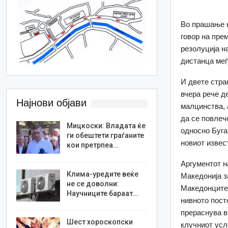
Во прашање н
говор на пре
резолуција н
дистанца меѓ
И двете стра
вчера рече д
Најнови објави
малцинства, 
да се повлеч
Мицкоски: Владата ќе
односно Буга
ги обештети граѓаните
новиот извес
кои претрпеа…
Аргументот н
Клима-уредите веќе
Македонија з
не се доволни:
Македонците 
Научниците бараат…
нивното пост
прераснува в
Шест хороскопски
клучниот усл