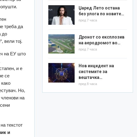
попушти.
Џаред Лето остана
без улога по новите…
тен
пред 7 часа
не треба да
а до
Дронот со експлозив
, вели тој.
на аеродромот во…
пред 7 часа
ач на ЕУ што
а
Нов инцидент на
стапен, и е
системите за
не се
вештачка…
 како
пред 8 часа
естувач. Но,
 членови на
есени
 на текстот
зик и