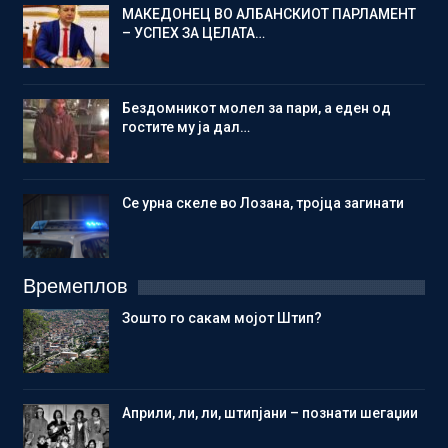
МАКЕДОНЕЦ ВО АЛБАНСКИОТ ПАРЛАМЕНТ
– УСПЕХ ЗА ЦЕЛАТА…
Бездомникот молел за пари, а еден од
гостите му ја дал…
Се урна скеле во Лозана, тројца загинати
Времеплов
Зошто го сакам мојот Штип?
Aприли, ли, ли, штипјани – познати шегаџии