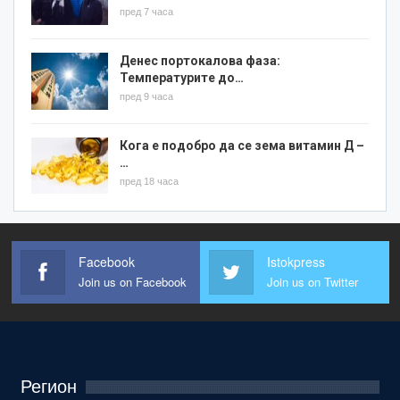
пред 7 часа
Денес портокалова фаза:
Температурите до…
пред 9 часа
Кога е подобро да се зема витамин Д –
…
пред 18 часа
Facebook
Istokpress
Join us on Facebook
Join us on Twitter
Регион