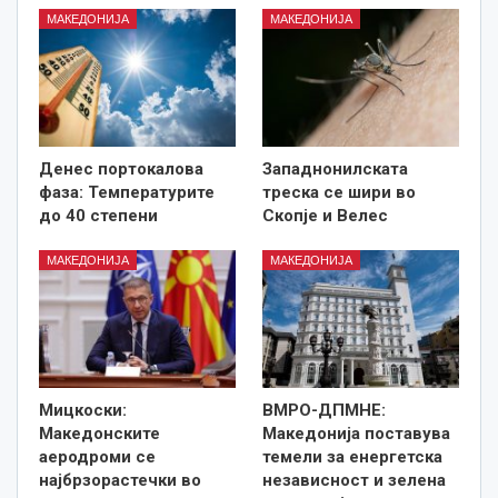
МАКЕДОНИЈА
МАКЕДОНИЈА
Денес портокалова
Западнонилската
фаза: Температурите
треска се шири во
до 40 степени
Скопје и Велес
МАКЕДОНИЈА
МАКЕДОНИЈА
Мицкоски:
ВМРО-ДПМНЕ:
Македонските
Македонија поставува
аеродроми се
темели за енергетска
најбрзорастечки во
независност и зелена