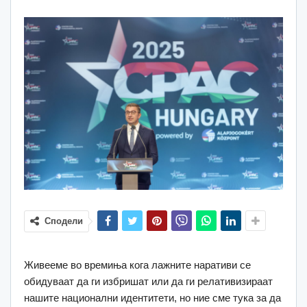
Сподели
Живееме во времиња кога лажните наративи се
обидуваат да ги избришат или да ги релативизираат
нашите национални идентитети, но ние сме тука за да