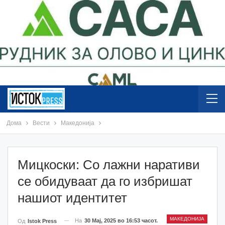
Дома
Вести
Македонија
Мицкоски: Со лажни наративи
се обидуваат да го избришат
нашиот идентитет
МАКЕДОНИЈА
На
30 Мај, 2025 во 16:53 часот.
Од
Istok Press