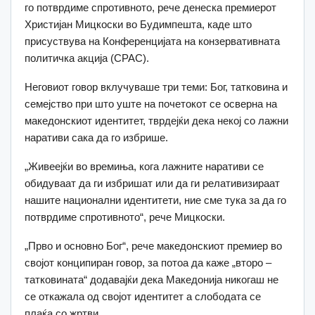
го потврдиме спротивното, рече денеска премиерот
Христијан Мицкоски во Будимпешта, каде што
присуствува на Конференцијата на конзервативната
политичка акција (CPAC).
Неговиот говор вклучуваше три теми: Бог, татковина и
семејство при што уште на почетокот се осверна на
македонскиот идентитет, тврдејќи дека некој со лажни
наративи сака да го избрише.
„Живеејќи во времиња, кога лажните наративи се
обидуваат да ги избришат или да ги релативизираат
нашите национални идентитети, ние сме тука за да го
потврдиме спротивното“, рече Мицкоски.
„Прво и основно Бог“, рече македонскиот премиер во
својот конципиран говор, за потоа да каже „второ –
татковината“ додавајќи дека Македонија никогаш не
се откажала од својот идентитет а слободата се
плаќа со жртви.