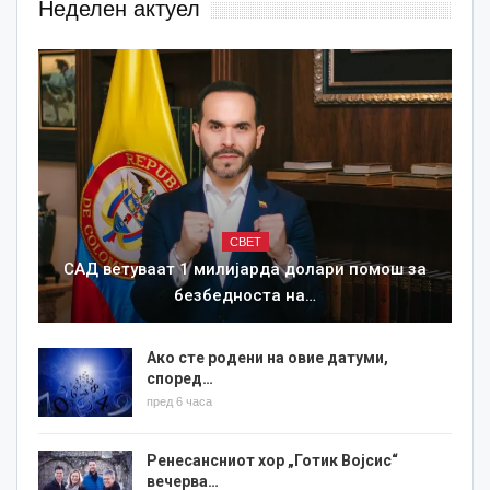
Неделен актуел
СВЕТ
САД ветуваат 1 милијарда долари помош за
безбедноста на…
Ако сте родени на овие датуми,
според…
пред 6 часа
Ренесансниот хор „Готик Војсис“
вечерва…