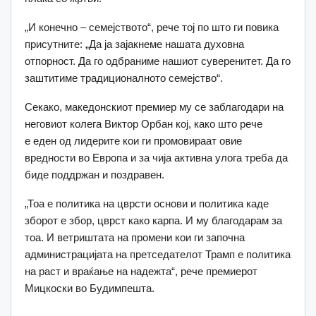
„И конечно – семејството“, рече тој по што ги повика
присутните: „Да ја зајакнеме нашата духовна
отпорност. Да го одбраниме нашиот суверенитет. Да го
заштитиме традиционалното семејство“.
Секако, македонскиот премиер му се заблагодари на
неговиот колега Виктор Орбан кој, како што рече
е еден од лидерите кои ги промовираат овие
вредности во Европа и за чија активна улога треба да
биде поддржан и поздравен.
„Тоа е политика на цврсти основи и политика каде
зборот е збор, цврст како карпа. И му благодарам за
тоа. И ветриштата на промени кои ги започна
администрацијата на претседателот Трамп е политика
на раст и враќање на надежта“, рече премиерот
Мицкоски во Будимпешта.