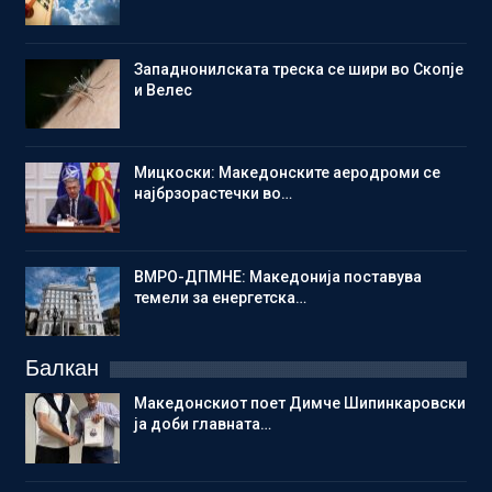
Западнонилската треска се шири во Скопје
и Велес
Мицкоски: Македонските аеродроми се
најбрзорастечки во…
ВМРО-ДПМНЕ: Македонија поставува
темели за енергетска…
Балкан
Македонскиот поет Димче Шипинкаровски
ја доби главната…