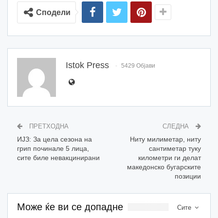
Сподели
Istok Press
5429 Објави
ПРЕТХОДНА
СЛЕДНА
ИЈЗ: За цела сезона на
Ниту милиметар, ниту
грип починале 5 лица,
сантиметар туку
сите биле невакцинирани
километри ги делат
македонско бугарските
позиции
Може ќе ви се допадне
Сите