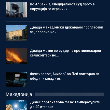
Во Албанија, Специјалниот суд против
корупција го ограничи…
Двајца македонски државјани прогласени
за „персона нон…
Двајца мртви во судир на противпожарни
хеликоптери во…
Фестивалот „Анибар“ во Пеќ повторно ги
обедини младите…
Македонија
Денес портокалова фаза: Температурите
до 40 степени