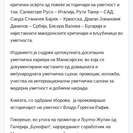
критички осврти од повеќе историчари на уметност и
тоа: Салваторе Русо – Италија, Рути Такер – САД,
Санда Станачев Бајзек – Хрватска, Драган Јовановиќ
Данилов – Србија, Бисера Валева – Бугарија и
најистакнати македонските критичари и вљубеници во
уметноста.
Изданието ја содржи целокупната досегашна
уметничка кариера на Манасијески, во која се
документирани настаните од домашната и
меѓународната уметничка сцена: промоции, изложби,
учества на интернационални уметнички салони за
модерна уметност и добиени награди.
Книгата, со одбрани зборови, ја промовираше
историчарот на уметност Владо Ѓорески-Рафик.
Говореше, во улога на промотор и Љупчо Жупан од
Галерија „Букефал“, најпреданиот соработник на