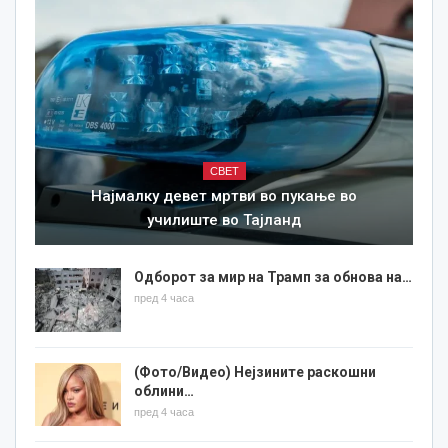
СВЕТ
Најмалку девет мртви во пукање во
училиште во Тајланд
Одборот за мир на Трамп за обнова на…
пред 4 часа
(Фото/Видео) Нејзините раскошни
облини…
пред 4 часа