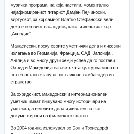
музичка програма, на која настапи, моментално
најафирмираниот гитарист Дамјан Пејчиноски,
виртуозот, за кој самиот Влатко Стефаноски вели
дека е неговиот наследник, како и женскиот хор
„Акордис“.
Манасиески, преку своите уметнички дела и ликовни
излагања во Германија, Франција, САД, Јапонија ,
Англија и во многу други земји успеа да го постави
Охрид и Македонија на светската културна мапа со
што спонтано станува наш ликовен амбасадор во
странство.
За охридскиот, македонски и интернационален
уметник имаат пишувано многу историчари на
уметност, а неговите дела и животен пат се
документирани на филмското платно.
Во 2004 година изложувал во Бон и Троисдорф –