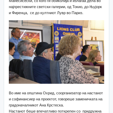
Манесисески, со кого ги обиколија и излагаа дела во
најпрестижните светски галерии, од Токио, до Њујорк
и Фиренца, се до култниот Лувр во Париз.
Во име на општина Охрид, соорганизатор на настанот
и софинансиер на проектот, говореше заменичката на
градоначалникот Ана Крстеска.
Настанот беше впечатливо поткрепен со придружна