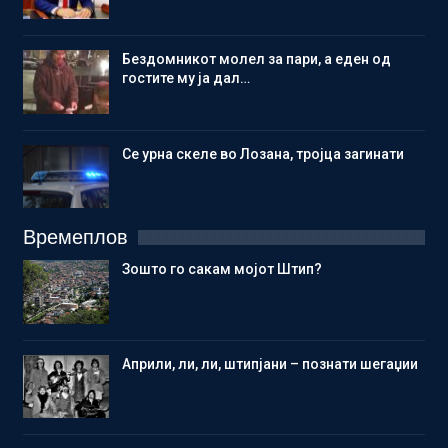
Бездомникот молел за пари, а еден од
гостите му ја дал…
Се урна скеле во Лозана, тројца загинати
Времеплов
Зошто го сакам мојот Штип?
Aприли, ли, ли, штипјани – познати шегаџии