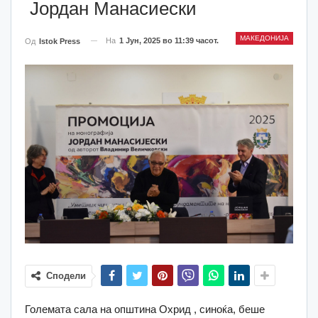
Јордан Манасиески
МАКЕДОНИЈА
На
1 Јун, 2025 во 11:39 часот.
Од
Istok Press
Сподели
Големата сала на општина Охрид , синоќа, беше