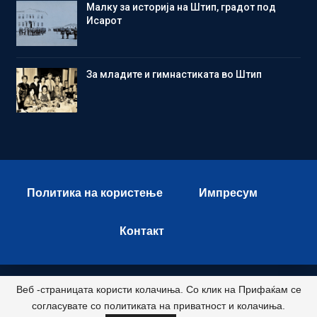
Малку за историја на Штип, градот под
Исарот
Зa младите и гимнастиката во Штип
Политика на користење
Импресум
Контакт
Веб -страницата користи колачиња. Со клик на Прифаќам се
© 2026 - Istok Press. All Rights Reserved.
согласувате со политиката на приватност и колачиња.
Развиено и хостирано од