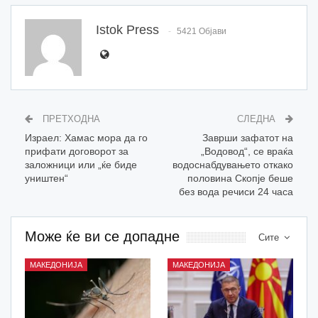
Istok Press
5421 Објави
ПРЕТХОДНА
СЛЕДНА
Израел: Хамас мора да го
Заврши зафатот на
прифати договорот за
„Водовод“, се враќа
заложници или „ќе биде
водоснабдувањето откако
уништен“
половина Скопје беше
без вода речиси 24 часа
Може ќе ви се допадне
Сите
МАКЕДОНИЈА
МАКЕДОНИЈА