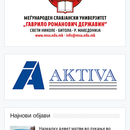
Најнови објави
Најмалку девет мртви во пукање во