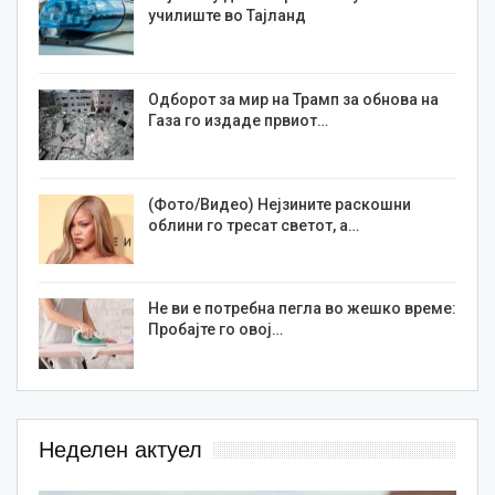
училиште во Тајланд
Одборот за мир на Трамп за обнова на
Газа го издаде првиот…
(Фото/Видео) Нејзините раскошни
облини го тресат светот, а…
Не ви е потребна пегла во жешко време:
Пробајте го овој…
Неделен актуел