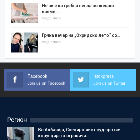
Не ви е потребна пегла во жешко
време:…
пред 5 часа
Грчка вечер на „Охридско лето“ со…
пред 7 часа
Facebook
Istokpress
Join us on Facebook
Join us on Twitter
Регион
Во Албанија, Специјалниот суд против
корупција го ограничи…