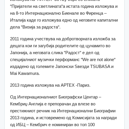
“Пријатели на светлината“а истата година изложува и
на 8-то Интернационално Биенале во Фиренца –
Италија каде го изложува едно од неговите капитални
дела “Визија за радоста“.
2011 година учествува на добротворната изложба за
децата кои ги загубија родителите од цунамито во
Јапонија, а неговата слика “Радост“ е дел од
специјалниот музички перформанс “We are not alone“
издадено од големите Јапонски Ѕвезди TSUBASA и
Mai Kawamura.
2013 година изложува на АРТЕХ -Париз.
Од Интернационалниот Биографски Центар –
Кембриџ Англија е препорачан да влезе во
престижниот речник на Интернационални Биографии
2013 година, и истовремено од Комисијата за награди
од ИБЦ – Кембрич е номиниран во топ 100