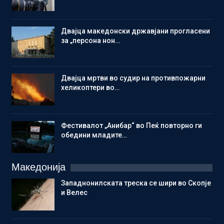
Двајца македонски државјани прогласени
за „персона нон…
Двајца мртви во судир на противпожарни
хеликоптери во…
Фестивалот „Анибар“ во Пеќ повторно ги
обедини младите…
Македонија
Западнонилската треска се шири во Скопје
и Велес