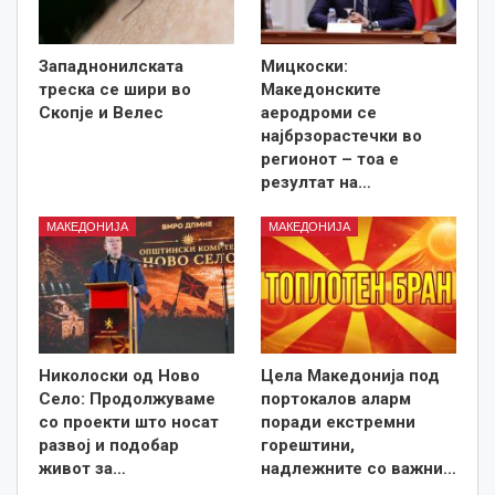
Западнонилската
Мицкоски:
треска се шири во
Македонските
Скопје и Велес
аеродроми се
најбрзорастечки во
регионот – тоа е
резултат на…
МАКЕДОНИЈА
МАКЕДОНИЈА
Николоски од Ново
Цела Македонија под
Село: Продолжуваме
портокалов аларм
со проекти што носат
поради екстремни
развој и подобар
горештини,
живот за…
надлежните со важни…