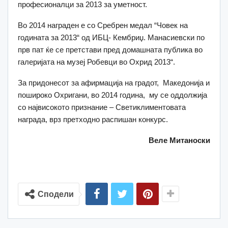
професионалци за 2013 за уметност.
Во 2014 награден е со Сребрен медал “Човек на
годината за 2013“ од ИБЦ- Кембриџ. Манасиевски по
прв пат ќе се претстави пред домашната публика во
галеријата на музеј Робевци во Охрид 2013“.
За придонесот за афирмација на градот, Македонија и
пошироко Охригани, во 2014 година, му се оддолжија
со највисокото признание – Светиклиментовата
награда, врз претходно распишан конкурс.
Веле Митаноски
Сподели