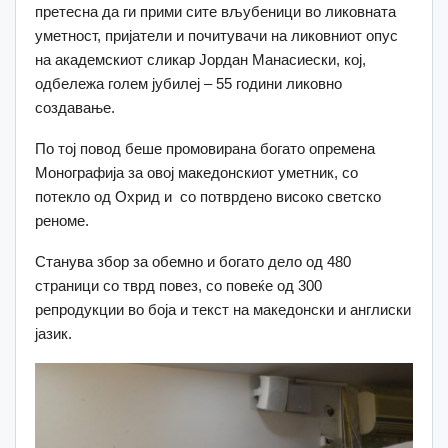
претесна да ги прими сите вљубеници во ликовната
уметност, пријатели и почитувачи на ликовниот опус
на академскиот сликар Јордан Манасиески, кој,
одбележа голем јубилеј – 55 години ликовно
создавање.
По тој повод беше промовирана богато опремена
Монографија за овој македонскиот уметник, со
потекло од Охрид и со потврдено високо светско
реноме.
Станува збор за обемно и богато дело од 480
страници со тврд повез, со повеќе од 300
репродукции во боја и текст на македонски и англиски
јазик.