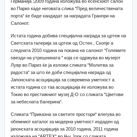
Германија ;2009 година изложува во есенскиот салон
во Париз каде неговата слика “Пред величествената
порта“ ќе биде кандидат за наградата Гранпри на
Салонот.
Истата година добива специјална награда за цртеж на
Светската галерија за цртеж од Остен , Скопје а
следната 2010 година на покана на салонот “Големите
ѕвезди на утрешнината “ која се одржува во музејот
Лувр во Париз ќе ја изложи сликата “Молитва за
радоста“ за што ќе доби специјална награда од
Јапонската асоцијација за современа уметност а
истата година со таа асоцијација ќе изложува во
Токио во престижниот музеј Д-О со сликата “Цветови
за небесната балерина“.
Сликата “Приказна за светите простори“ влегува во
обемниот каталог за модерна уметност издаден од
јапонската асоцијација за 2010 година. 2011 година
изложува на “ARTEX“ во Њу Јорк со сликата