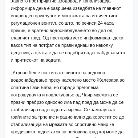
Јавното претпријатие „Водовод и канализација“
информира дека е завршена изведбата на главниот
водоводен приклучок и монтажата на игличестиот
регулационен вентил, со што, по речиси 24 часа
прекин, е вратено водоснабдувањето во дел од
главниот град. Од претпријатието информираат дека
ваков тип на потфат се прави еднаш во неколку
децении, а целта е да се подобри водоснабдувањето
и притисокот на водата.
„Утрово беше постигнато нивото на редовно
водоснабдување преку населено место Железара во
општина Гази Баба, но поради преголема
потрошувачка и повлекување од Чаир мрежата се
празни пребрзо односно има пад пред да може да се
стабилизира водоводната мрежа. Се замолуваат
граѓаните за трпение и рационално да користат се до
стабилизација на мрежата во спротивно Чаир ќе
предизвика недостаток за половина град кој може да