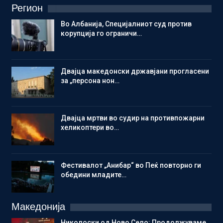
Регион
Во Албанија, Специјалниот суд против
корупција го ограничи…
Двајца македонски државјани прогласени
за „персона нон…
Двајца мртви во судир на противпожарни
хеликоптери во…
Фестивалот „Анибар“ во Пеќ повторно ги
обедини младите…
Македонија
Николоски од Ново Село: Продолжуваме