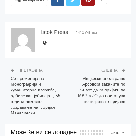
Istok Press
5413 Објави
ПРЕТХОДНА
СЛЕДНА
Со промоција на
Мицкоски апелираше
Монографија и
Арсовска заканите по
хуманитарна изложба,
живот да ги пријави во
одбележан јубилејот , 55
МВР, а ЈО да постапува
години ликовно
по нејзините пријави
создавање на Јордан
Манасиески
Може ќе ви се допадне
Сите