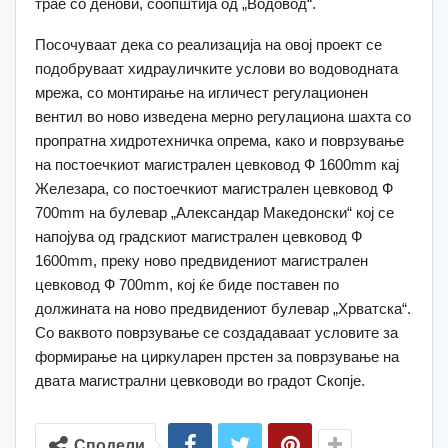
трае со денови, соопштија од „Водовод“.
Посочуваат дека со реализација на овој проект се
подобруваат хидрауличките услови во водоводната
мрежа, со монтирање на игличест регулационен
вентил во ново изведена мерно регулациона шахта со
пропратна хидротехничка опрема, како и поврзување
на постоечкиот магистрален цевковод Ф 1600mm кај
Железара, со постоечкиот магистрален цевковод Ф
700mm на булевар „Александар Македонски“ кој се
напојува од градскиот магистрален цевковод Ф
1600mm, преку ново предвидениот магистрален
цевковод Ф 700mm, кој ќе биде поставен по
должината на ново предвидениот булевар „Хрватска“.
Со ваквото поврзување се создадаваат условите за
формирање на циркуларен прстен за поврзување на
двата магистрални цевководи во градот Скопје.
Сподели