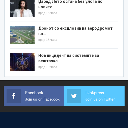
Џаред Лето остана без улога по
новите…
пред 18 часа
Дронот со експлозив на аеродромот
во…
пред 18 часа
Нов инцидент на системите за
вештачка…
пред 19 часа
Facebook
Istokpress
Join us on Facebook
Join us on Twitter