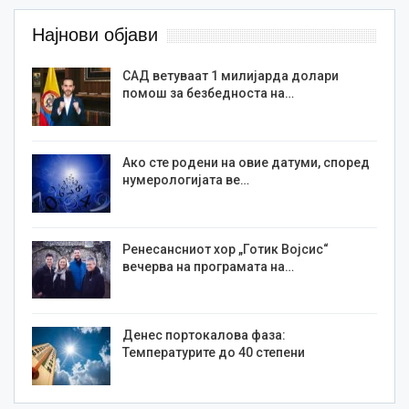
Најнови објави
САД ветуваат 1 милијарда долари
помош за безбедноста на…
Ако сте родени на овие датуми, според
нумерологијата ве…
Ренесансниот хор „Готик Војсис“
вечерва на програмата на…
Денес портокалова фаза:
Температурите до 40 степени