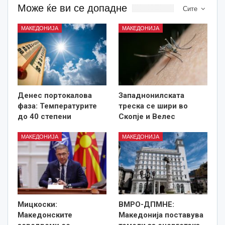
Може ќе ви се допадне
Сите
МАКЕДОНИЈА
МАКЕДОНИЈА
Денес портокалова
Западнонилската
фаза: Температурите
треска се шири во
до 40 степени
Скопје и Велес
МАКЕДОНИЈА
МАКЕДОНИЈА
Мицкоски:
ВМРО-ДПМНЕ:
Македонските
Македонија поставува