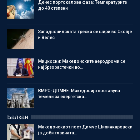
Денес портокалова фаза: Температурите
до 40 степени
Западнонилската треска се шири во Скопје
и Велес
Мицкоски: Македонските аеродроми се
најбрзорастечки во…
ВМРО-ДПМНЕ: Македонија поставува
темели за енергетска…
Балкан
Македонскиот поет Димче Шипинкаровски
ја доби главната…