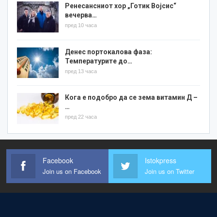
Ренесансниот хор „Готик Војсис“
вечерва…
пред 10 часа
Денес портокалова фаза:
Температурите до…
пред 13 часа
Кога е подобро да се зема витамин Д –
…
пред 22 часа
Facebook
Istokpress
Join us on Facebook
Join us on Twitter