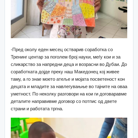
-Пред околу еден месец остварив соработка со
Тренинг центар за поголем број науки, меѓу кои и за
сликарство за напредни деца и возрасни во Дубаи. До
соработката дојде преку наш Македонец кој живее
таму, а го знае моето атеље и мојата посветеност кон
децата и младите за навлегувањње во тајните на оваа
уметност. По неколку разговори на кои ги договаравме
деталите направивме договор со потпис од двете
страни и работата тргна.