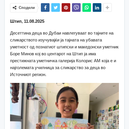
Сподели
Штип, 11.08.2025
Десеттина деца во Дубаи навлегуваат во тајните на
сликарството изучувајќи ја тајната на убавата
уметност од познатиот штипски и македонски уметник
Боре Минов кој во центарот на Штип ја има
престижната уметничка галерија Колорис АМ која е и
најголемата училница за сликарство за деца во
Источниот регион.