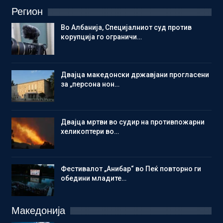
Регион
Во Албанија, Специјалниот суд против
корупција го ограничи…
Двајца македонски државјани прогласени
за „персона нон…
Двајца мртви во судир на противпожарни
хеликоптери во…
Фестивалот „Анибар“ во Пеќ повторно ги
обедини младите…
Македонија