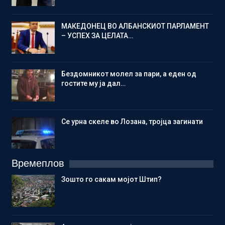
МАКЕДОНЕЦ ВО АЛБАНСКИОТ ПАРЛАМЕНТ
– УСПЕХ ЗА ЦЕЛАТА…
Бездомникот молел за пари, а еден од
гостите му ја дал…
Се урна скеле во Лозана, тројца загинати
Времеплов
Зошто го сакам мојот Штип?