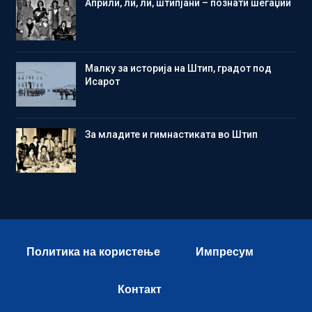
Aприли, ли, ли, штипјани – познати шегаџии
Малку за историја на Штип, градот под
Исарот
Зa младите и гимнастиката во Штип
Политика на користење
Импресум
Контакт