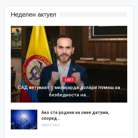
Неделен актуел
СВЕТ
САД ветуваат 1 милијарда долари помош за
безбедноста на…
Ако сте родени на овие датуми,
според…
пред 9 часа