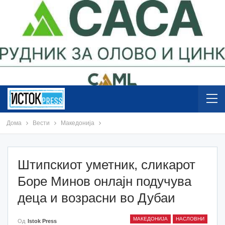
Дома
Вести
Македонија
Штипскиот уметник, сликарот
Боре Минов онлајн подучува
деца и возрасни во Дубаи
МАКЕДОНИЈА
НАСЛОВНИ
Од
Istok Press