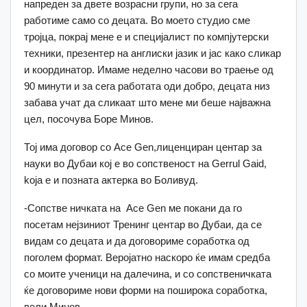
напреден за двете возрасни групи, но за сега
работиме само со децата. Во моето студио сме
тројца, покрај мене е и специјалист по компјутерски
техники, презентер на англиски јазик и јас како сликар
и координатор. Имаме неделно часови во траење од
90 минути и за сега работата оди добро, децата низ
забава учат да сликаат што мене ми беше најважна
цел, посочува Боре Минов.
Тој има договор со Ace Gen,лиценциран центар за
науки во Дубаи кој е во сопственост на Gerrul Gaid,
koja е и позната актерка во Боливуд.
-Сопстве ничката на Ace Gen ме покани да го
посетам нејзиниот Тренинг центар во Дубаи, да се
видам со децата и да договориме соработка од
поголем формат. Веројатно наскоро ќе имам средба
со моите ученици на далечина, и со сопственичката
ќе договориме нови форми на поширока соработка,
вели Минов.