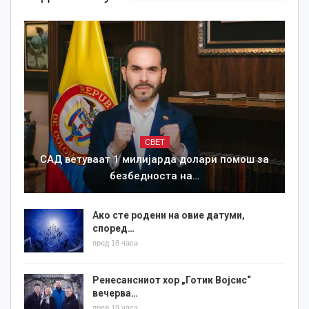
СВЕТ
САД ветуваат 1 милијарда долари помош за
безбедноста на…
Ако сте родени на овие датуми,
според…
пред 18 часа
Ренесансниот хор „Готик Војсис“
вечерва…
пред 19 часа