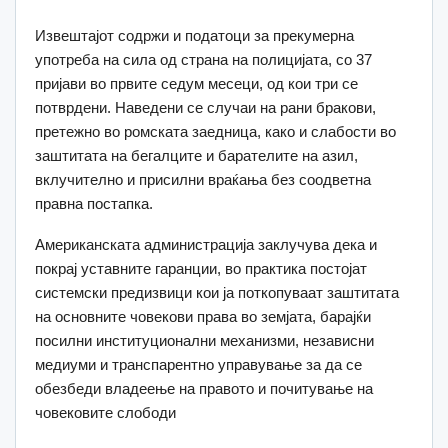
Извештајот содржи и податоци за прекумерна
употреба на сила од страна на полицијата, со 37
пријави во првите седум месеци, од кои три се
потврдени. Наведени се случаи на рани бракови,
претежно во ромската заедница, како и слабости во
заштитата на бегалците и барателите на азил,
вклучително и присилни враќања без соодветна
правна постапка.
Американската администрација заклучува дека и
покрај уставните гаранции, во практика постојат
системски предизвици кои ја поткопуваат заштитата
на основните човекови права во земјата, барајќи
посилни институционални механизми, независни
медиуми и транспарентно управување за да се
обезбеди владеење на правото и почитување на
човековите слободи