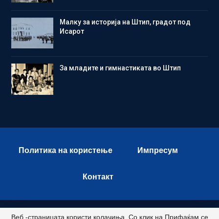
Малку за историја на Штип, градот под
Исарот
Зa младите и гимнастиката во Штип
Политика на користење
Импресум
Контакт
Веб -страницата користи колачиња. Со клик на Прифаќам се