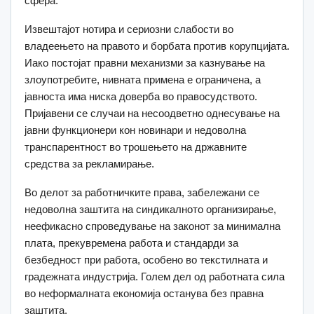
сфера.
Извештајот нотира и сериозни слабости во
владеењето на правото и борбата против корупцијата.
Иако постојат правни механизми за казнување на
злоупотребите, нивната примена е ограничена, а
јавноста има ниска доверба во правосудството.
Пријавени се случаи на несоодветно однесување на
јавни функционери кон новинари и недоволна
транспарентност во трошењето на државните
средства за рекламирање.
Во делот за работничките права, забележани се
недоволна заштита на синдикалното организирање,
неефикасно спроведување на законот за минимална
плата, прекувремена работа и стандарди за
безбедност при работа, особено во текстилната и
градежната индустрија. Голем дел од работната сила
во неформалната економија останува без правна
заштита.