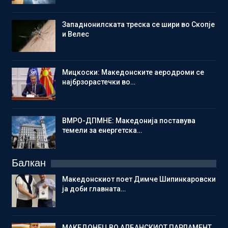
Западнонилската треска се шири во Скопје
и Велес
Мицкоски: Македонските аеродроми се
најбрзорастечки во…
ВМРО-ДПМНЕ: Македонија поставува
темели за енергетска…
Балкан
Македонскиот поет Димче Шипинкаровски
ја доби главната…
МАКЕДОНЕЦ ВО АЛБАНСКИОТ ПАРЛАМЕНТ