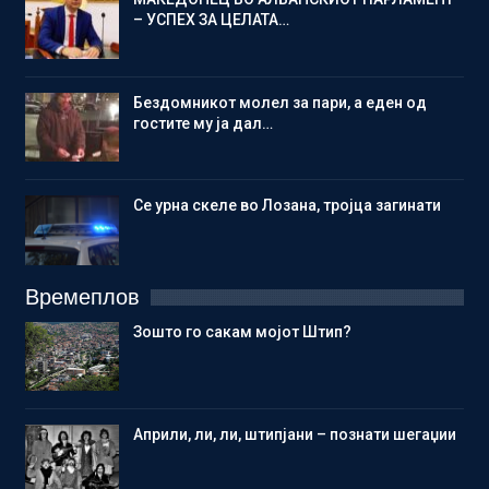
– УСПЕХ ЗА ЦЕЛАТА…
Бездомникот молел за пари, а еден од
гостите му ја дал…
Се урна скеле во Лозана, тројца загинати
Времеплов
Зошто го сакам мојот Штип?
Aприли, ли, ли, штипјани – познати шегаџии