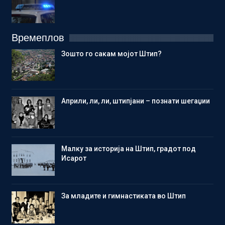
Времеплов
Зошто го сакам мојот Штип?
Aприли, ли, ли, штипјани – познати шегаџии
Малку за историја на Штип, градот под
Исарот
Зa младите и гимнастиката во Штип