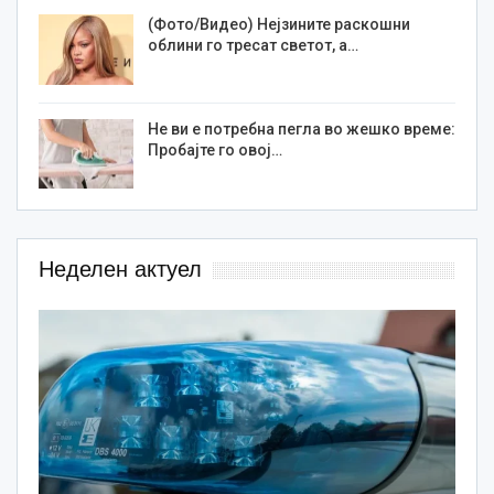
(Фото/Видео) Нејзините раскошни
облини го тресат светот, а…
Не ви е потребна пегла во жешко време:
Пробајте го овој…
Неделен актуел