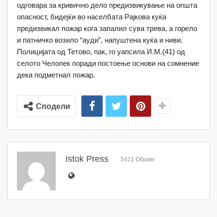
одговара за кривично дело предизвикување на општа
опасност, бидејќи во населбата Рајкова куќа
предизвикал пожар кога запалил сува трева, а горело
и патничко возило “ауди”, напуштена куќа и ниви.
Полицијата од Тетово, пак, го уапсила И.М.(41) од
селото Челопек поради постоење основи на сомнение
дека подметнал пожар.
Сподели
Istok Press
5421 Објави