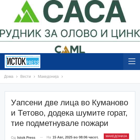
Дома
Вести
Македонија
Уапсени две лица во Куманово
и Тетово, додека шумите горат,
тие подметнувале пожари
МАКЕДОНИЈА
На
15 Авг, 2025 во 08:06 часот.
Од
Istok Press