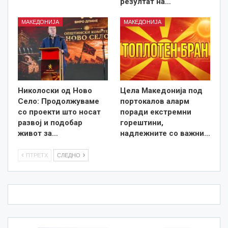
резултат на…
МАКЕДОНИЈА
МАКЕДОНИЈА
Николоски од Ново
Цела Македонија под
Село: Продолжуваме
портокалов аларм
со проекти што носат
поради екстремни
развој и подобар
горештини,
живот за…
надлежните со важни…
ПТРЕТХ
СЛЕДНО