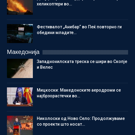
хеликоптери во…
Фестивалот „Анибар“ во Пеќ повторно ги
обедини младите…
Македонија
Западнонилската треска се шири во Скопје
и Велес
Мицкоски: Македонските аеродроми се
најбрзорастечки во…
Николоски од Ново Село: Продолжуваме
со проекти што носат…