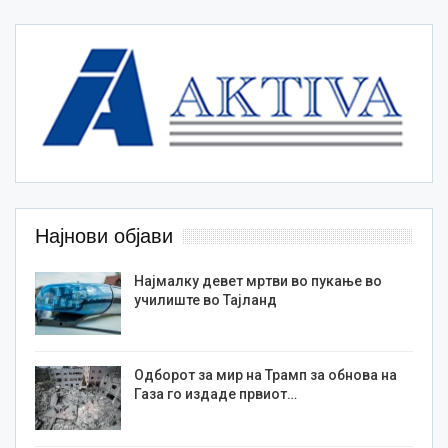
Најнови објави
Најмалку девет мртви во пукање во
училиште во Тајланд
Одборот за мир на Трамп за обнова на
Газа го издаде првиот…