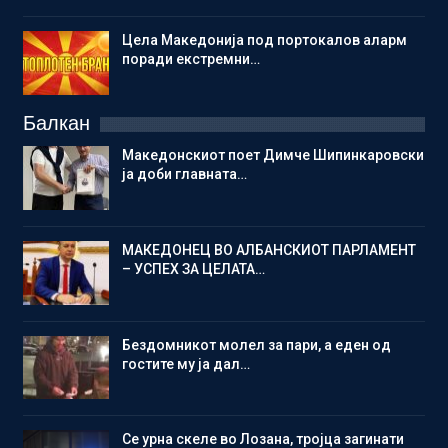
Цела Македонија под портокалов аларм
поради екстремни…
Балкан
Македонскиот поет Димче Шипинкаровски
ја доби главната…
МАКЕДОНЕЦ ВО АЛБАНСКИОТ ПАРЛАМЕНТ
– УСПЕХ ЗА ЦЕЛАТА…
Бездомникот молел за пари, а еден од
гостите му ја дал…
Се урна скеле во Лозана, тројца загинати