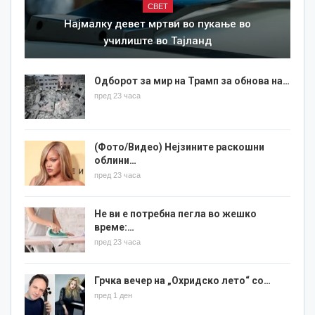
СВЕТ
Најмалку девет мртви во пукање во
училиште во Тајланд
Одборот за мир на Трамп за обнова на…
пред 23 часа
(Фото/Видео) Нејзините раскошни
облини…
пред 23 часа
Не ви е потребна пегла во жешко
време:…
пред 23 часа
Грчка вечер на „Охридско лето“ со…
пред 1 ден