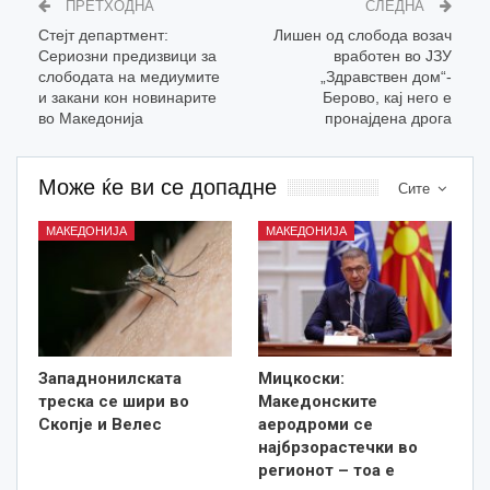
ПРЕТХОДНА
СЛЕДНА
Стејт департмент:
Лишен од слобода возач
Сериозни предизвици за
вработен во ЈЗУ
слободата на медиумите
„Здравствен дом“-
и закани кон новинарите
Берово, кај него е
во Македонија
пронајдена дрога
Може ќе ви се допадне
Сите
МАКЕДОНИЈА
МАКЕДОНИЈА
Западнонилската
Мицкоски:
треска се шири во
Македонските
Скопје и Велес
аеродроми се
најбрзорастечки во
регионот – тоа е