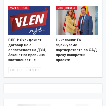
МАКЕДОНИЈА
МАКЕДОНИЈА
ВЛЕН: Охридскиот
Николоски: Го
договор не е
зајакнуваме
сопственост на ДУИ,
партнерството со САД
Законот за правична
преку конкретни
застапеност не…
проекти
ПТРЕТХ
СЛЕДНО