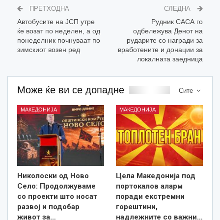
ПРЕТХОДНА
СЛЕДНА
Автобусите на ЈСП утре
Рудник САСА го
ќе возат по неделен, а од
одбележува Денот на
понеделник почнуваат по
рударите со награди за
зимскиот возен ред
вработените и донации за
локалната заедница
Може ќе ви се допадне
Сите
МАКЕДОНИЈА
МАКЕДОНИЈА
Николоски од Ново
Цела Македонија под
Село: Продолжуваме
портокалов аларм
со проекти што носат
поради екстремни
развој и подобар
горештини,
живот за…
надлежните со важни…