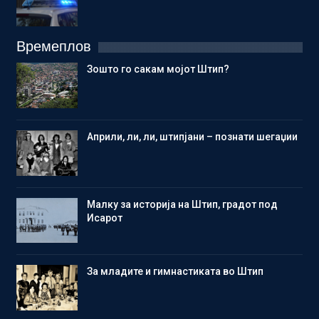
Времеплов
Зошто го сакам мојот Штип?
Aприли, ли, ли, штипјани – познати шегаџии
Малку за историја на Штип, градот под
Исарот
Зa младите и гимнастиката во Штип