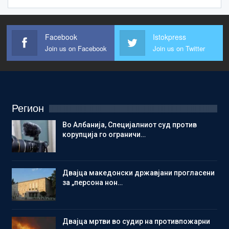
Facebook
Istokpress
Join us on Facebook
Join us on Twitter
Регион
Во Албанија, Специјалниот суд против
корупција го ограничи…
Двајца македонски државјани прогласени
за „персона нон…
Двајца мртви во судир на противпожарни