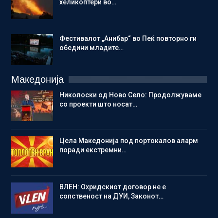
хеликоптери во…
Фестивалот „Анибар“ во Пеќ повторно ги
обедини младите…
Македонија
Николоски од Ново Село: Продолжуваме
со проекти што носат…
Цела Македонија под портокалов аларм
поради екстремни…
ВЛЕН: Охридскиот договор не е
сопственост на ДУИ, Законот…