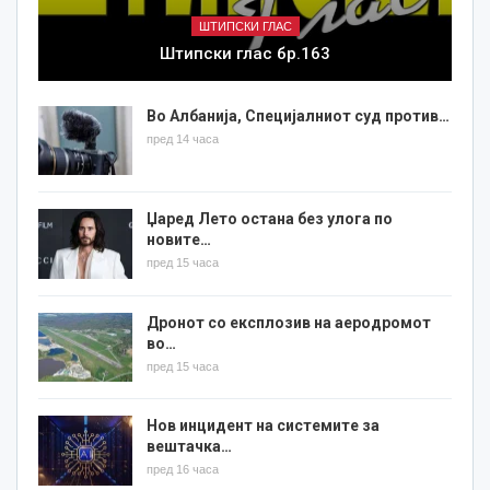
ШТИПСКИ ГЛАС
Штипски глас бр.163
Во Албанија, Специјалниот суд против…
пред 14 часа
Џаред Лето остана без улога по
новите…
пред 15 часа
Дронот со експлозив на аеродромот
во…
пред 15 часа
Нов инцидент на системите за
вештачка…
пред 16 часа