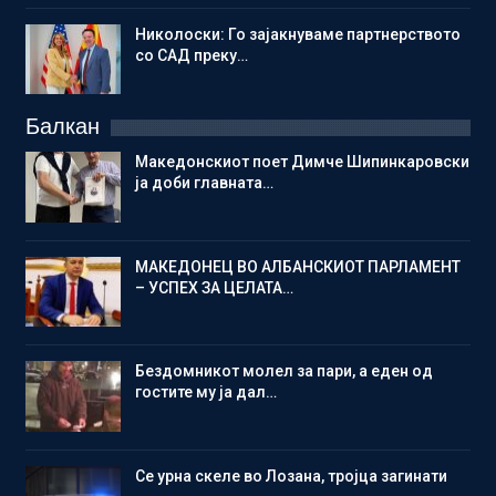
Николоски: Го зајакнуваме партнерството
со САД преку…
Балкан
Македонскиот поет Димче Шипинкаровски
ја доби главната…
МАКЕДОНЕЦ ВО АЛБАНСКИОТ ПАРЛАМЕНТ
– УСПЕХ ЗА ЦЕЛАТА…
Бездомникот молел за пари, а еден од
гостите му ја дал…
Се урна скеле во Лозана, тројца загинати