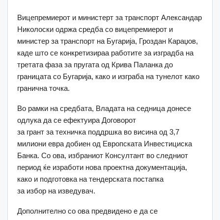
Вицепремиерот и министерт за транспорт Александар
Николоски одржа средба со вицепремиерот и
министер
за
транспорт
на
Бугарија
, Гроздан Караџов,
каде што се конкретизираа работите за изградба на
третата фаза за пругата од Крива Паланка до
границата со Бугарија, како и изграба на тунелот како
гранична точка.
Во рамки на средбата, Владата
на
седница донесе
одлука да се ефектуира Договорот
за
грант
за
техничка поддршка во виси
на
од 3,7
милиони евра добиен од Европската Инвестициска
Банка.
Со
ова, избраниот
Кон
султант во следниот
период ќе изработи нова проект
на
документација,
како и подготовка
на
тендерската постапка
за
избор
на
изведувач.
Дополнително со ова предвидено е да се