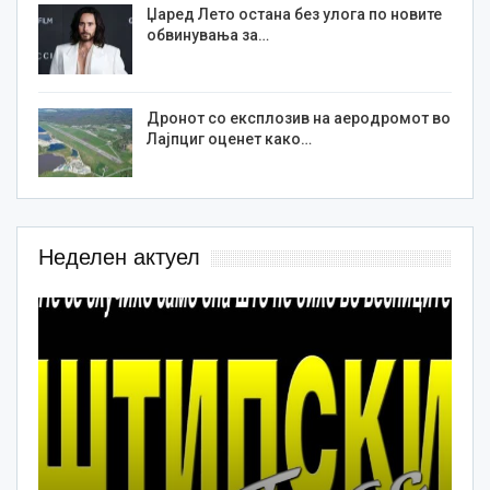
Џаред Лето остана без улога по новите
обвинувања за…
Дронот со експлозив на аеродромот во
Лајпциг оценет како…
Неделен актуел