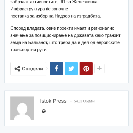
за
бр
за
ат
активност
ите, ЈП
за
Железничка
Инфраструктура ќе
за
почне
постапка
за
избор
на
На
дзор
на
изградбата.
Според владата, овие проекти имаат и регио
на
лно
з
на
чење за позиционирање на државата како транзит
земја
на
Балканот, што треба да е дел од европските
транспорт
ни рути.
Сподели
Istok Press
5413 Објави