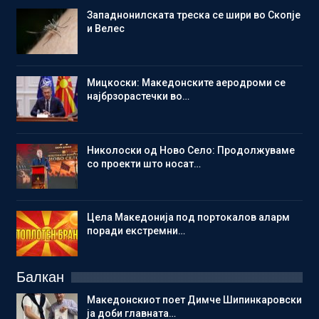
Западнонилската треска се шири во Скопје
и Велес
Мицкоски: Македонските аеродроми се
најбрзорастечки во…
Николоски од Ново Село: Продолжуваме
со проекти што носат…
Цела Македонија под портокалов аларм
поради екстремни…
Балкан
Македонскиот поет Димче Шипинкаровски
ја доби главната…