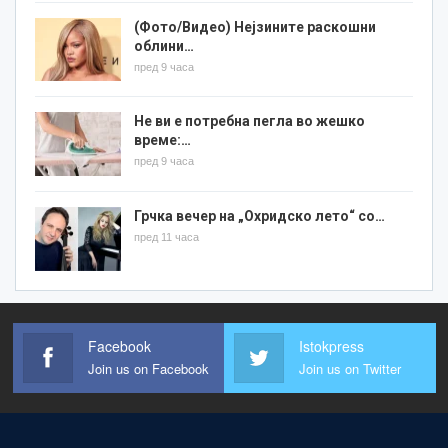
(Фото/Видео) Нејзините раскошни
облини…
пред 9 часа
Не ви е потребна пегла во жешко
време:…
пред 9 часа
Грчка вечер на „Охридско лето“ со…
пред 11 часа
Facebook
Istokpress
Join us on Facebook
Join us on Twitter