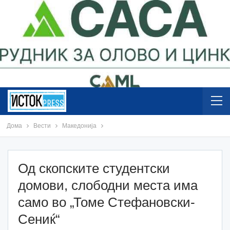
Дома
Вести
Македонија
Од скопските студентски
домови, слободни места има
само во „Томе Стефановски-
Сениќ“