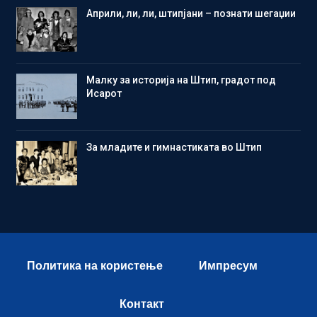
Aприли, ли, ли, штипјани – познати шегаџии
Малку за историја на Штип, градот под
Исарот
Зa младите и гимнастиката во Штип
Политика на користење
Импресум
Контакт