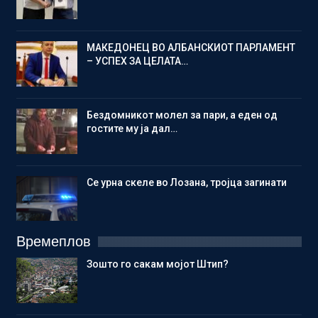
МАКЕДОНЕЦ ВО АЛБАНСКИОТ ПАРЛАМЕНТ
– УСПЕХ ЗА ЦЕЛАТА…
Бездомникот молел за пари, а еден од
гостите му ја дал…
Се урна скеле во Лозана, тројца загинати
Времеплов
Зошто го сакам мојот Штип?