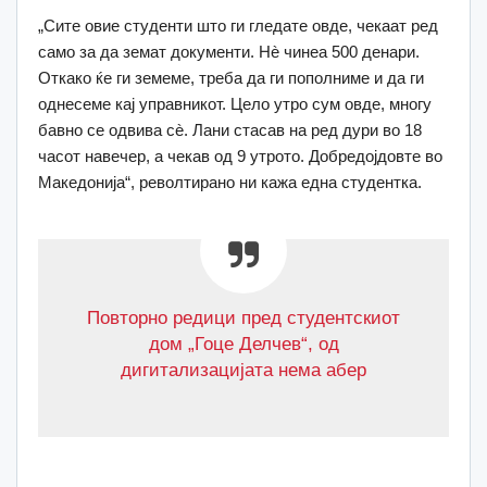
„Сите овие студенти што ги гледате овде, чекаат ред
само за да земат документи. Нè чинеа 500 денари.
Откако ќе ги земеме, треба да ги пополниме и да ги
однесеме кај управникот. Цело утро сум овде, многу
бавно се одвива сè. Лани стасав на ред дури во 18
часот навечер, а чекав од 9 утрото. Добредојдовте во
Македонија“, револтирано ни кажа една студентка.
Повторно редици пред студентскиот
дом „Гоце Делчев“, од
дигитализацијата нема абер