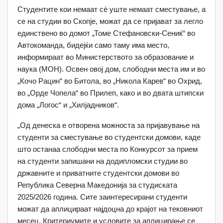
Студентите кои немаат сè уште немаат сместување, а
се на студии во Скопје, можат да се пријават за легло
единствено во домот „Томе Стефановски-Сениќ“ во
Автокоманда, бидејќи само таму има место,
информираат во Министерството за образование и
наука (МОН). Освен овој дом, слободни места им и во
„Кочо Рацин“ во Битола, во „Никола Карев“ во Охрид,
во „Oрде Чопела“ во Прилеп, како и во двата штипски
дома „Логос“ и „Хилјадников“.
„Од денеска е отворена можноста за пријавување на
студенти за сместување во студентски домови, каде
што останаа слободни места по Конкурсот за прием
на студенти запишани на додипломски студии во
државните и приватните студентски домови во
Република Северна Македонија за студиската
2025/2026 година. Сите заинтересирани студенти
можат да аплицираат најдоцна до крајот на тековниот
месец. Критериумите и условите за аплицирање се