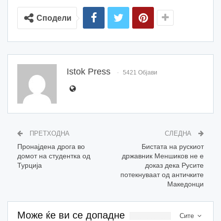
Сподели
Istok Press
5421 Објави
ПРЕТХОДНА
СЛЕДНА
Пронајдена дрога во
Бистата на рускиот
домот на студентка од
државник Меншиков не е
Турција
доказ дека Русите
потекнуваат од античките
Македонци
Може ќе ви се допадне
Сите