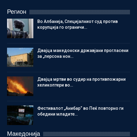
Регион
Во Албанија, Специјалниот суд против
корупција го ограничи…
Двајца македонски државјани прогласени
за „персона нон…
Двајца мртви во судир на противпожарни
хеликоптери во…
Фестивалот „Анибар“ во Пеќ повторно ги
обедини младите…
Македонија