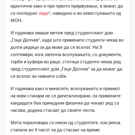
идентични како и при првото пријавување, а можат да
се погледнат
овде
“, наведено е во известувањето од
МОН.
И годинава имаше метеж пред студентскиот дом
„Гоце Делчев“, каде што примените студенти чекаа во
долги редици за да може да се вселат. На 9
септември, кога започна вселувањето, со документи,
торби и куфери во раце, стотици студенти чекаа ред
пред студентскиот дом „Гоце Делчев“ за да можат да
се вселат во нивните соби.
И годинава како и минатите, вселувањето и приемот
на нови станари не се дигитализирани, па примените
кандидати беа принудени физички да чекаат ред со
часови, додека стасаат до своите легла.
Мета поразговара со некои од студентите, кои рекоа
станале во 4 часот за да стасаат на време.