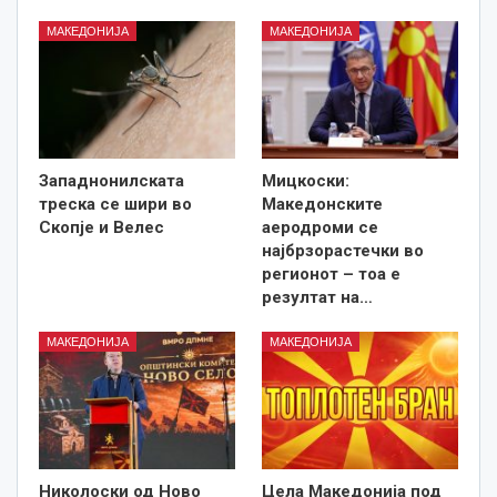
МАКЕДОНИЈА
МАКЕДОНИЈА
Западнонилската
Мицкоски:
треска се шири во
Македонските
Скопје и Велес
аеродроми се
најбрзорастечки во
регионот – тоа е
резултат на…
МАКЕДОНИЈА
МАКЕДОНИЈА
Николоски од Ново
Цела Македонија под