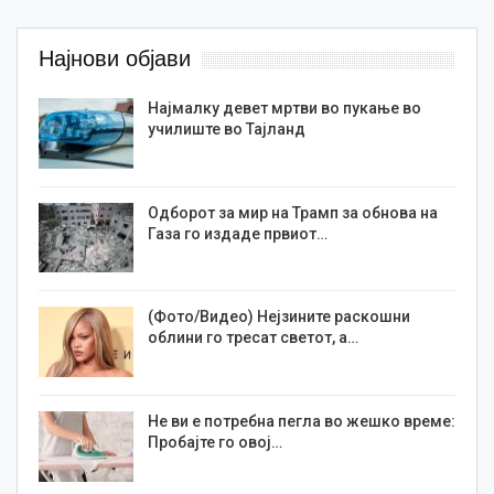
Најнови објави
Најмалку девет мртви во пукање во
училиште во Тајланд
Одборот за мир на Трамп за обнова на
Газа го издаде првиот…
(Фото/Видео) Нејзините раскошни
облини го тресат светот, а…
Не ви е потребна пегла во жешко време:
Пробајте го овој…