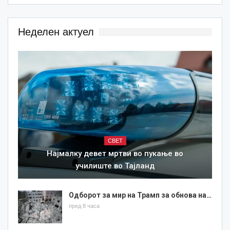
Неделен актуел
СВЕТ
Најмалку девет мртви во пукање во
училиште во Тајланд
Одборот за мир на Трамп за обнова на…
пред 8 часа