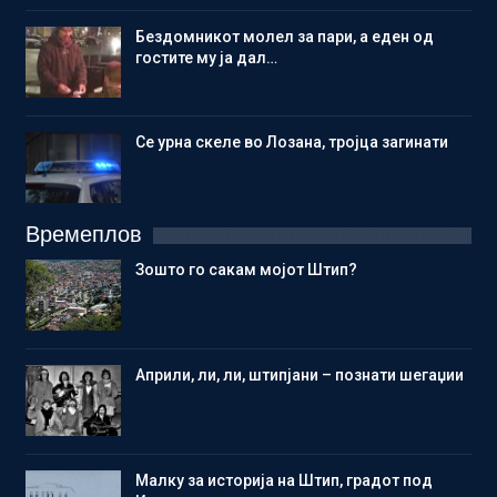
Бездомникот молел за пари, а еден од
гостите му ја дал…
Се урна скеле во Лозана, тројца загинати
Времеплов
Зошто го сакам мојот Штип?
Aприли, ли, ли, штипјани – познати шегаџии
Малку за историја на Штип, градот под