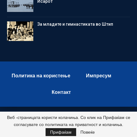
Исарот
Зa младите и гимнастиката во Штип
Политика на користење
Импресум
Контакт
Веб -страницата користи колачиња. Со клик на Прифаќам се
© 2026 - Istok Press. All Rights Reserved.
согласувате со политиката на приватност и колачиња.
Развиено и хостирано од
Прифаќам
Повеќе