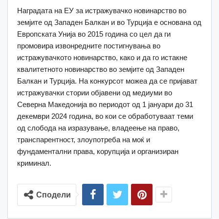
Наградата на ЕУ за истражувачко новинарство во
земјите од Западен Балкан и во Турција е основана од
Европската Унија во 2015 година со цел да ги
промовира извонредните постигнувања во
истражувачкото новинарство, како и да го истакне
квалитетното новинарство во земјите од Западен
Балкан и Турција. На конкурсот можеа да се пријават
истражувачки стории објавени од медиуми во
Северна Македонија во периодот од 1 јануари до 31
декември 2024 година, во кои се обработуваат теми
од слобода на изразување, владеење на право,
транспарентност, злоупотреба на моќ и
фундаментални права, корупција и организиран
криминал.
Сподели