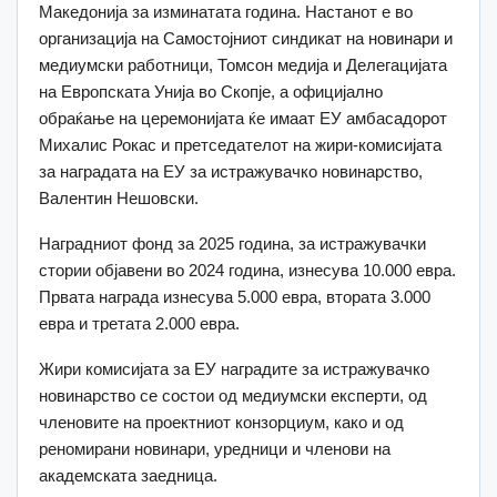
Македонија за изминатата година. Настанот е во
организација на Самостојниот синдикат на новинари и
медиумски работници, Томсон медија и Делегацијата
на Европската Унија во Скопје, а официјално
обраќање на церемонијата ќе имаат ЕУ амбасадорот
Михалис Рокас и претседателот на жири-комисијата
за наградата на ЕУ за истражувачко новинарство,
Валентин Нешовски.
Наградниот фонд за 2025 година, за истражувачки
стории објавени во 2024 година, изнесува 10.000 евра.
Првата награда изнесува 5.000 евра, втората 3.000
евра и третата 2.000 евра.
Жири комисијата за ЕУ наградите за истражувачко
новинарство се состои од медиумски експерти, од
членовите на проектниот конзорциум, како и од
реномирани новинари, уредници и членови на
академската заедница.