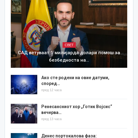
СВЕТ
САД ветуваат 1 милијарда долари помош за
безбедноста на…
Ако сте родени на овие датуми,
според…
пред 12 часа
Ренесансниот хор „Готик Војсис“
вечерва…
пред 13 часа
Денес портокалова фаза: