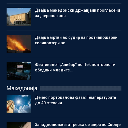
Двајца македонски државјани прогласени
за „персона нон…
Двајца мртви во судир на противпожарни
хеликоптери во…
Фестивалот „Анибар“ во Пеќ повторно ги
обедини младите…
Македонија
Денес портокалова фаза: Температурите
до 40 степени
Западнонилската треска се шири во Скопје