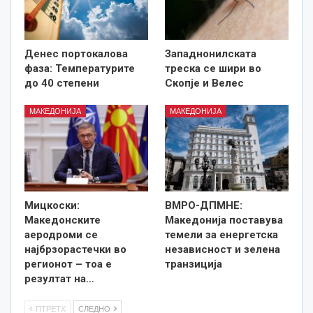
Денес портокалова
Западнонилската
фаза: Температурите
треска се шири во
до 40 степени
Скопје и Велес
МАКЕДОНИЈА
МАКЕДОНИЈА
Мицкоски:
ВМРО-ДПМНЕ:
Македонските
Македонија поставува
аеродроми се
темели за енергетска
најбрзорастечки во
независност и зелена
регионот – тоа е
транзиција
резултат на…
ПТРЕТХ
СЛЕДНО