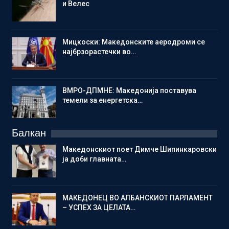
и Велес
Мицкоски: Македонските аеродроми се
најбрзорастечки во…
ВМРО-ДПМНЕ: Македонија поставува
темели за енергетска…
Балкан
Македонскиот поет Димче Шипинкаровски
ја доби главната…
МАКЕДОНЕЦ ВО АЛБАНСКИОТ ПАРЛАМЕНТ
– УСПЕХ ЗА ЦЕЛАТА…