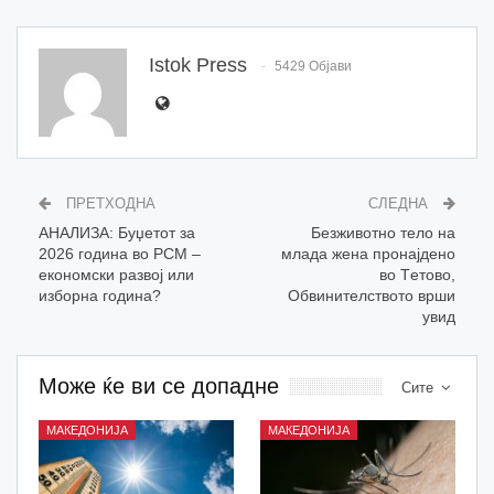
Istok Press
5429 Објави
ПРЕТХОДНА
СЛЕДНА
АНАЛИЗА: Буџетот за
Безживотно тело на
2026 година во РСМ –
млада жена пронајдено
економски развој или
во Tетово,
изборна година?
Обвинителството врши
увид
Може ќе ви се допадне
Сите
МАКЕДОНИЈА
МАКЕДОНИЈА