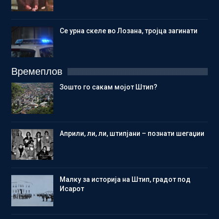
Се урна скеле во Лозана, тројца загинати
Времеплов
Зошто го сакам мојот Штип?
Aприли, ли, ли, штипјани – познати шегаџии
Малку за историја на Штип, градот под
Исарот