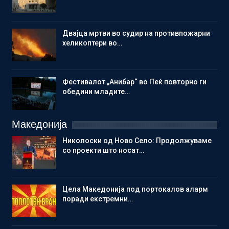
Двајца мртви во судир на противпожарни
хеликоптери во…
Фестивалот „Анибар“ во Пеќ повторно ги
обедини младите…
Македонија
Николоски од Ново Село: Продолжуваме
со проекти што носат…
Цела Македонија под портокалов аларм
поради екстремни…