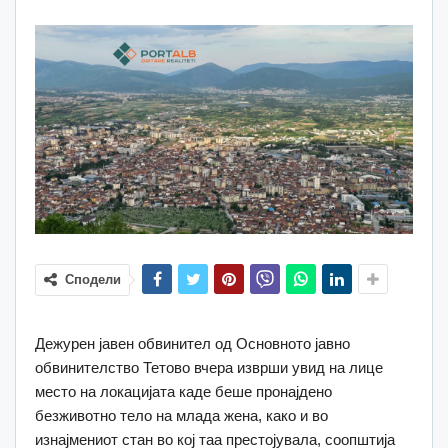
Сподели
Дежурен јавен обвинител од Основното јавно
обвинителство Тетово вчера изврши увид на лице
место на локацијата каде беше пронајдено
безживотно тело на млада жена, како и во
изнајмениот стан во кој таа престојувала, соопштија