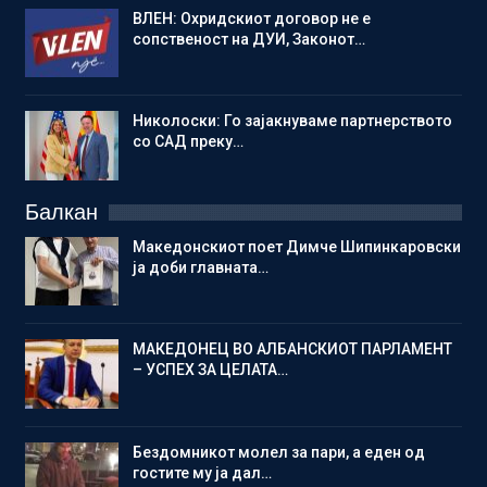
ВЛЕН: Охридскиот договор не е
сопственост на ДУИ, Законот…
Николоски: Го зајакнуваме партнерството
со САД преку…
Балкан
Македонскиот поет Димче Шипинкаровски
ја доби главната…
МАКЕДОНЕЦ ВО АЛБАНСКИОТ ПАРЛАМЕНТ
– УСПЕХ ЗА ЦЕЛАТА…
Бездомникот молел за пари, а еден од
гостите му ја дал…