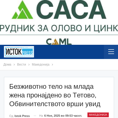
Дома
Вести
Македонија
Безживотно тело на млада
жена пронајдено во Tетово,
Обвинителството врши увид
МАКЕДОНИЈА
На
6 Ное, 2025 во 09:53 часот.
Од
Istok Press