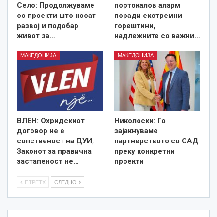
Село: Продолжуваме
портокалов аларм
со проекти што носат
поради екстремни
развој и подобар
горештини,
живот за…
надлежните со важни…
МАКЕДОНИЈА
МАКЕДОНИЈА
ВЛЕН: Охридскиот
Николоски: Го
договор не е
зајакнуваме
сопственост на ДУИ,
партнерството со САД
Законот за правична
преку конкретни
застапеност не…
проекти
ПТРЕТХ
СЛЕДНО