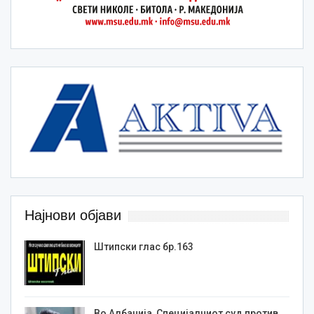
Најнови објави
Штипски глас бр.163
Во Албанија, Специјалниот суд против