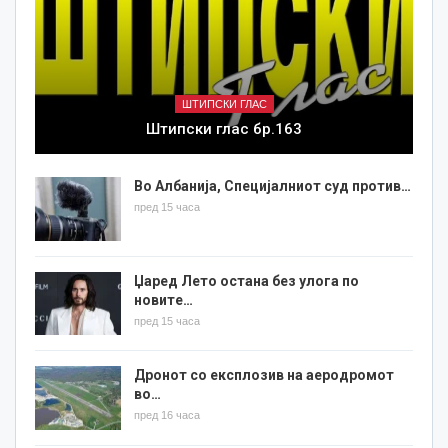
ШТИПСКИ ГЛАС
Штипски глас бр.163
Во Албанија, Специјалниот суд против…
пред 15 часа
Џаред Лето остана без улога по
новите…
пред 15 часа
Дронот со експлозив на аеродромот
во…
пред 16 часа