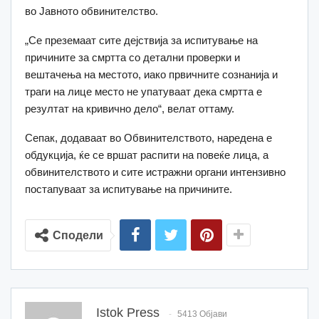
во Јавното обвинителство.
„Се преземаат сите дејствија за испитување на
причините за смртта со детални проверки и
вештачења на местото, иако првичните сознанија и
траги на лице место не упатуваат дека смртта е
резултат на кривично дело“, велат оттаму.
Сепак, додаваат во Обвинителството, наредена е
обдукција, ќе се вршат распити на повеќе лица, а
обвинителството и сите истражни органи интензивно
постапуваат за испитување на причините.
Сподели
Istok Press
5413 Објави