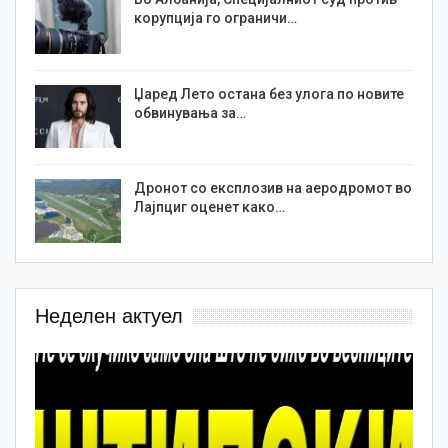
корупција го ограничи…
Џаред Лето остана без улога по новите
обвинувања за…
Дронот со експлозив на аеродромот во
Лајпциг оценет како…
Неделен актуел