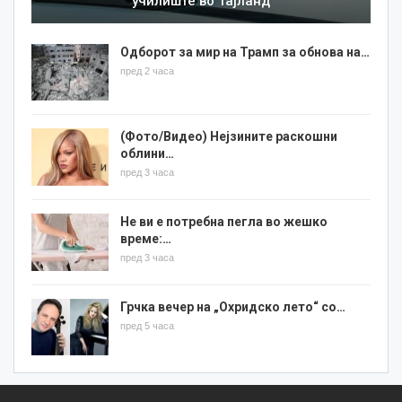
училиште во Тајланд
Одборот за мир на Трамп за обнова на…
пред 2 часа
(Фото/Видео) Нејзините раскошни
облини…
пред 3 часа
Не ви е потребна пегла во жешко
време:…
пред 3 часа
Грчка вечер на „Охридско лето“ со…
пред 5 часа