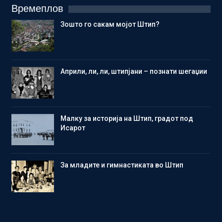
Времеплов
Зошто го сакам мојот Штип?
Aприли, ли, ли, штипјани – познати шегаџии
Малку за историја на Штип, градот под
Исарот
Зa младите и гимнастиката во Штип