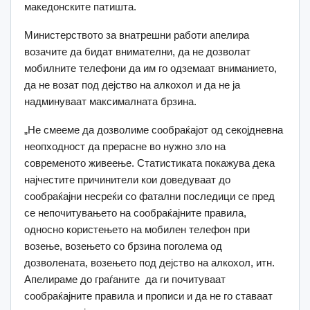
македонските патишта.
Министерството за внатрешни работи апелира
возачите да бидат внимателни, да не дозволат
мобилните телефони да им го одземаат вниманието,
да не возат под дејство на алкохол и да не ја
надминуваат максималната брзина.
„Не смееме да дозволиме сообраќајот од секојдневна
неопходност да прерасне во нужно зло на
современото живеење. Статистиката покажува дека
најчестите причинители кои доведуваат до
сообраќајни несреќи со фатални последици се пред
се непочитувањето на сообраќајните правила,
односно користењето на мобилен телефон при
возење, возењето со брзина поголема од
дозволената, возењето под дејство на алкохол, итн.
Апелираме до граѓаните да ги почитуваат
сообраќајните правила и прописи и да не го ставаат