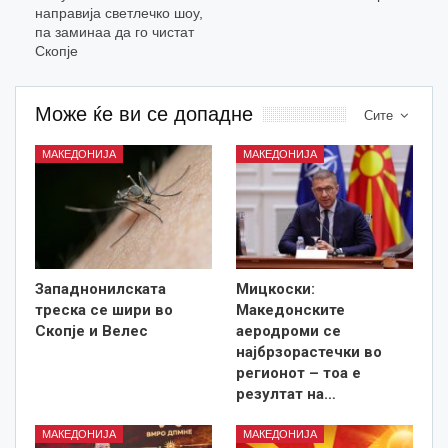
направија светлечко шоу,
па заминаа да го чистат
Скопје
Може ќе ви се допадне
Сите
МАКЕДОНИЈА
МАКЕДОНИЈА
Западнонилската
Мицкоски:
треска се шири во
Македонските
Скопје и Велес
аеродроми се
најбрзорастечки во
регионот – тоа е
резултат на…
МАКЕДОНИЈА
МАКЕДОНИЈА