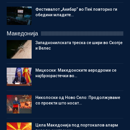
Фестивалот „Анибар“ во Пеќ повторно ги
обедини младите…
Македонија
Западнонилската треска се шири во Скопје
и Велес
Мицкоски: Македонските аеродроми се
најбрзорастечки во…
Николоски од Ново Село: Продолжуваме
со проекти што носат…
Цела Македонија под портокалов аларм