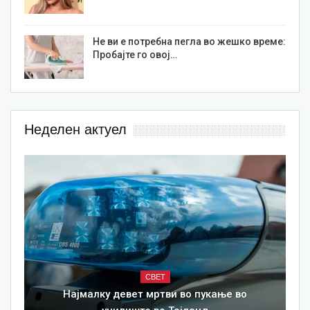
Не ви е потребна пегла во жешко време:
Пробајте го овој…
Неделен актуел
СВЕТ
Најмалку девет мртви во пукање во