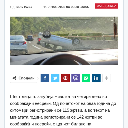
МАКЕДОНИЈА
На
7 Ное, 2025 во 09:38 часот.
Од
Istok Press
Сподели
Шест лица го загубија животот за четири дена во
сообраќајни несреќи. Од почетокот на оваа година до
октомври регистрирани се 115 жртви, а во текот на
минатата година регистрирани се 142 жртви во
сообраќајни несреќи, е црниот биланс на