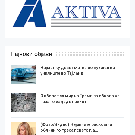
Најнови објави
Најмалку девет мртви во пукање во
училиште во Тајланд
Одборот за мир на Трамп за обнова на
Газа го издаде првиот…
(Фото/Видео) Нејзините раскошни
облини го тресат светот, а…