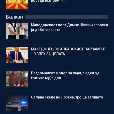
поради екстремни…
Балкан
Македонскиот поет Димче Шипинкаровски
ја доби главната…
МАКЕДОНЕЦ ВО АЛБАНСКИОТ ПАРЛАМЕНТ
– УСПЕХ ЗА ЦЕЛАТА…
Бездомникот молел за пари, а еден од
гостите му ја дал…
Се урна скеле во Лозана, тројца загинати