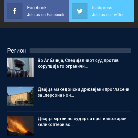
Facebook
Istokpress
Join us on Facebook
Join us on Twitter
Регион
Во Албанија, Специјалниот суд против
корупција го ограничи…
Двајца македонски државјани прогласени
за „персона нон…
Двајца мртви во судир на противпожарни
хеликоптери во…