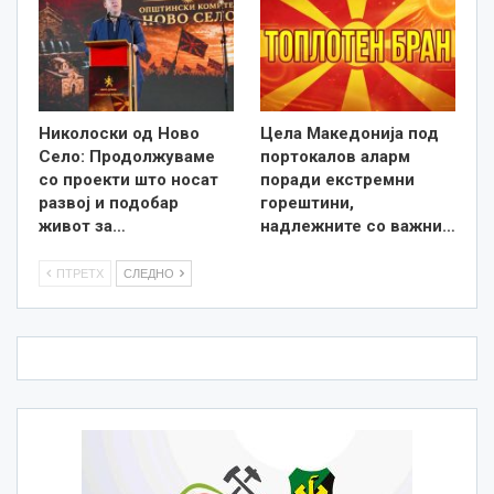
Николоски од Ново
Цела Македонија под
Село: Продолжуваме
портокалов аларм
со проекти што носат
поради екстремни
развој и подобар
горештини,
живот за…
надлежните со важни…
ПТРЕТХ
СЛЕДНО