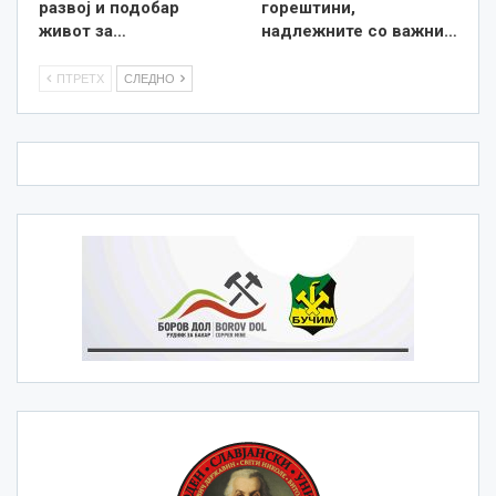
развој и подобар
горештини,
живот за…
надлежните со важни…
ПТРЕТХ
СЛЕДНО