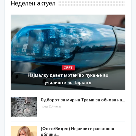
Неделен актуел
СВЕТ
Најмалку девет мртви во пукање во
училиште во Тајланд
Одборот за мир на Трамп за обнова на…
пред 20 часа
(Фото/Видео) Нејзините раскошни
облини…