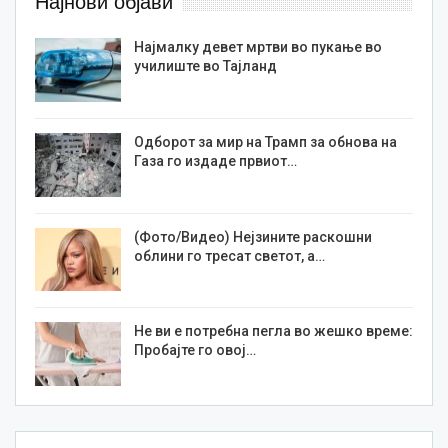
Најнови објави
Најмалку девет мртви во пукање во
училиште во Тајланд
Одборот за мир на Трамп за обнова на
Газа го издаде првиот…
(Фото/Видео) Нејзините раскошни
облини го тресат светот, а…
Не ви е потребна пегла во жешко време:
Пробајте го овој…