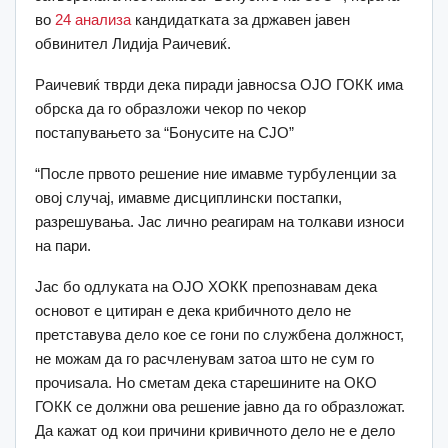
во
24 анализа
кандидатката за државен јавен
обвинител Лидија Раичевиќ.
Раичевиќ тврди дека пиради јавносѕа ОЈО ГОКК има
обрска да го образложи чекор по чекор
постапувањето за “Бонусите на СЈО”
“После првото решение ние имавме турбуленции за
овој случај, имавме дисциплински постапки,
разрешувања. Јас лично реагирам на толкави износи
на пари.
Јас бо одлуката на ОЈО ХОКК препознавам дека
основот е цитиран е дека крибичното дело не
претставува дело кое се гони по службена должност,
не можам да го расчленувам затоа што не сум го
прочиѕала. Но сметам дека старешините на ОКО
ГОКК се должни ова решение јавно да го образложат.
Да кажат од кои причини кривичното дело не е дело