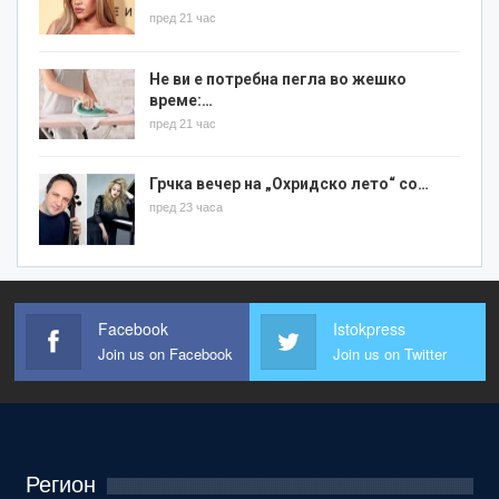
пред 21 час
Не ви е потребна пегла во жешко
време:…
пред 21 час
Грчка вечер на „Охридско лето“ со…
пред 23 часа
Facebook
Istokpress
Join us on Facebook
Join us on Twitter
Регион