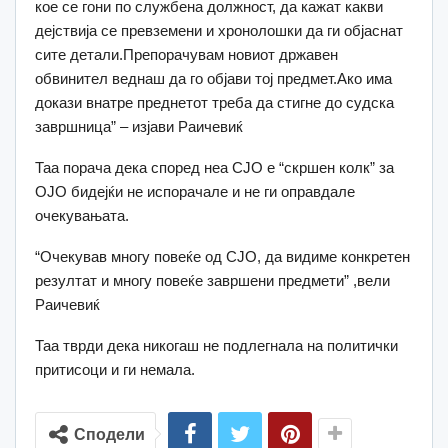
кое се гони по службена должност, да кажат какви
дејствија се превземени и хронолошки да ги објаснат
сите детали.Препорачувам новиот државен
обвинител веднаш да го објави тој предмет.Ако има
докази внатре преднетот треба да стигне до судска
завршница” – изјави Раичевиќ
Таа порача дека според неа СЈО е “скршен колк” за
ОЈО бидејќи не испорачале и не ги оправдале
очекувањата.
“Очекував многу повеќе од СЈО, да видиме конкретен
резултат и многу повеќе завршени предмети” ,вели
Раичевиќ
Таа тврди дека никогаш не подлегнала на политички
притисоци и ги немала.
Сподели