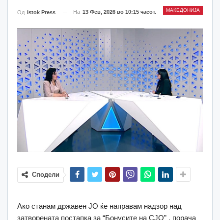
МАКЕДОНИЈА
На
13 Фев, 2026 во 10:15 часот.
Од
Istok Press
Сподели
Ако станам државен ЈО ќе направам надзор над
затворената постапка за “Бонусите на СЈО” , порача