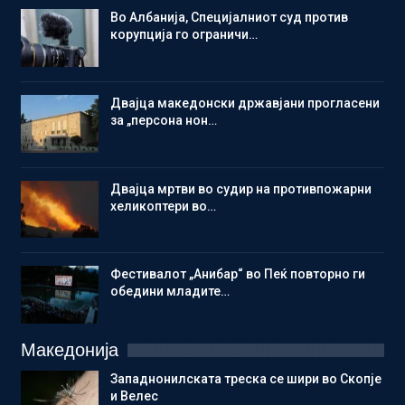
Во Албанија, Специјалниот суд против
корупција го ограничи…
Двајца македонски државјани прогласени
за „персона нон…
Двајца мртви во судир на противпожарни
хеликоптери во…
Фестивалот „Анибар“ во Пеќ повторно ги
обедини младите…
Македонија
Западнонилската треска се шири во Скопје
и Велес