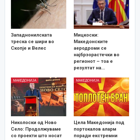
Западнонилската
Мицкоски:
треска се шири во
Македонските
Скопје и Велес
аеродроми се
најбрзорастечки во
регионот – тоа е
резултат на…
МАКЕДОНИЈА
МАКЕДОНИЈА
Николоски од Ново
Цела Македонија под
Село: Продолжуваме
портокалов аларм
со проекти што носат
поради екстремни