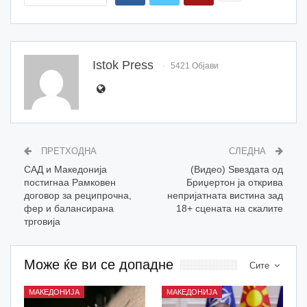
Istok Press
5421 Објави
ПРЕТХОДНА
СЛЕДНА
САД и Македонија
(Видео) Ѕвездата од
постигнаа Рамковен
Бриџертон ја открива
договор за реципрочна,
непријатната вистина зад
фер и балансирана
18+ сцената на скалите
трговија
Може ќе ви се допадне
Сите
МАКЕДОНИЈА
МАКЕДОНИЈА