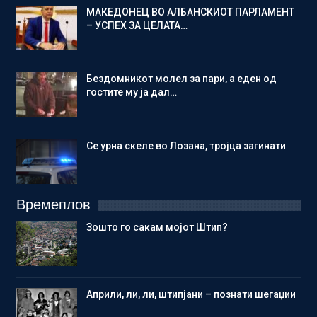
МАКЕДОНЕЦ ВО АЛБАНСКИОТ ПАРЛАМЕНТ
– УСПЕХ ЗА ЦЕЛАТА…
Бездомникот молел за пари, а еден од
гостите му ја дал…
Се урна скеле во Лозана, тројца загинати
Времеплов
Зошто го сакам мојот Штип?
Aприли, ли, ли, штипјани – познати шегаџии