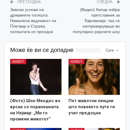
ПРЕТХОДНА
СЛЕДНА
Зимски услови на
(Видео) Кипар избра
државните патишта:
претставник за
Намалена видливост на
Евровизија: таа се
Плетвар и Стража,
натпреваруваше во
патиштата се проодни
популарно ријалити шоу
Може ќе ви се допадне
Сите
ЖИВОТ
ЖИВОТ
(Фото) Шон Мендес во
Пет животни лекции
врска со поранешната
што повеќето луѓе ги
на Нејмар: „Ми го
учат предоцна
промени животот“