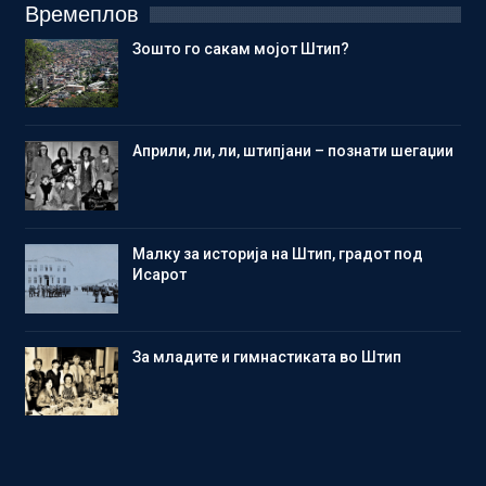
Времеплов
Зошто го сакам мојот Штип?
Aприли, ли, ли, штипјани – познати шегаџии
Малку за историја на Штип, градот под
Исарот
Зa младите и гимнастиката во Штип