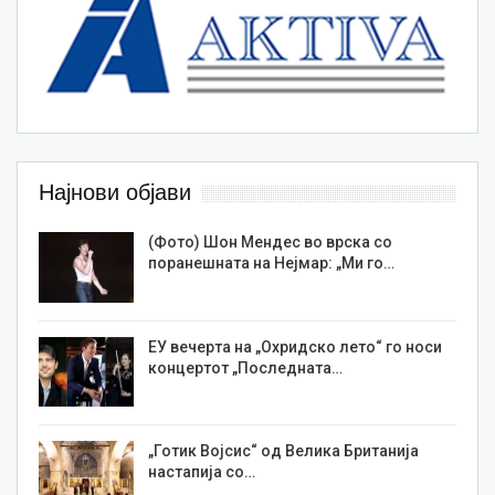
Најнови објави
(Фото) Шон Мендес во врска со
поранешната на Нејмар: „Ми го…
ЕУ вечерта на „Охридско лето“ го носи
концертот „Последната…
„Готик Војсис“ од Велика Британија
настапија со…