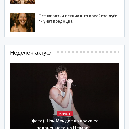
Пет животни лекции што повеќето луѓе
ги учат предоцна
Неделен актуел
ЖИВОТ
(Фото) Шон Мендес во врска со
поранешната на Нејмар:…