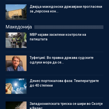
Двајца македонски државјани прогласени
за „персона нон…
Македонија
МВР најави засилени контроли на
патиштата
Туфегџиќ: Во правна држава судските
одлуки мора да се…
Денес портокалова фаза: Температурите
до 40 степени
Западнонилската треска се шири во Скопје
и Велес