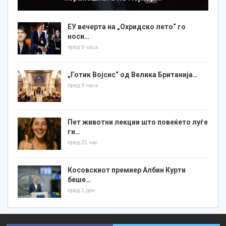
ЕУ вечерта на „Охридско лето“ го
носи…
пред 9 часа
„Готик Војсис“ од Велика Британија…
пред 9 часа
Пет животни лекции што повеќето луѓе
ги…
пред 21 час
Косовскиот премиер Албин Курти
беше…
пред 1 ден