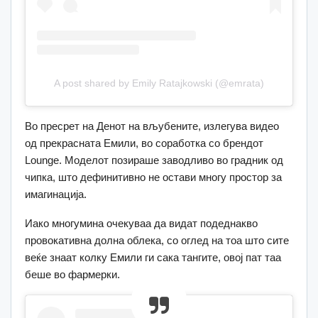
A post shared by Emily Ratajkowski (@emrata)
Во пресрет на Денот на вљубените, излегува видео
од прекрасната Емили, во соработка со брендот
Lounge. Моделот позираше заводливо во градник од
чипка, што дефинитивно не остави многу простор за
имагинација.
Иако многумина очекуваа да видат подеднакво
провокативна долна облека, со оглед на тоа што сите
веќе знаат колку Емили ги сака тангите, овој пат таа
беше во фармерки.