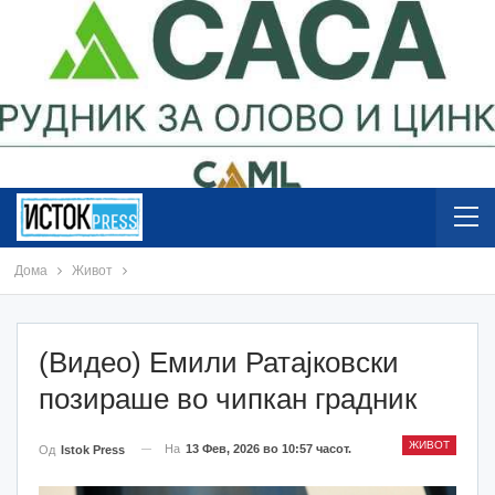
Дома
Живот
(Видео) Емили Ратајковски
позираше во чипкан градник
ЖИВОТ
На
13 Фев, 2026 во 10:57 часот.
Од
Istok Press