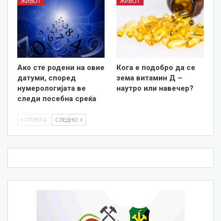
ЖИВОТ
ЖИВОТ
Ако сте родени на овие
Кога е подобро да се
датуми, според
зема витамин Д –
нумерологијата ве
наутро или навечер?
следи посебна среќа
ПТРЕТХ
СЛЕДНО