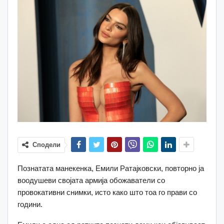
Сподели
Познатата манекенка, Емили Ратајковски, повторно ја
воодушеви својата армија обожаватели со
провокативни снимки, исто како што тоа го прави со
години.