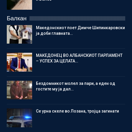
Балкан
Македонскиот поет Димче Шипинкаровски
ја доби главната…
МАКЕДОНЕЦ ВО АЛБАНСКИОТ ПАРЛАМЕНТ
– УСПЕХ ЗА ЦЕЛАТА…
Бездомникот молел за пари, а еден од
гостите му ја дал…
Се урна скеле во Лозана, тројца загинати