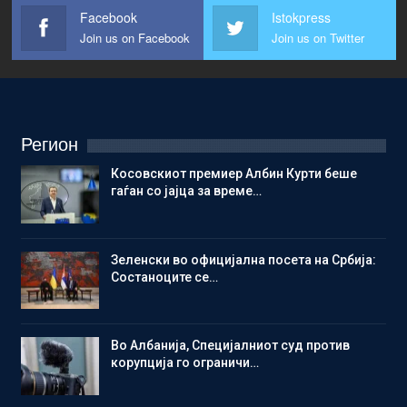
Facebook
Istokpress
Join us on Facebook
Join us on Twitter
Регион
Косовскиот премиер Албин Курти беше
гаѓан со јајца за време…
Зеленски во официјална посета на Србија:
Состаноците се…
Во Албанија, Специјалниот суд против
корупција го ограничи…