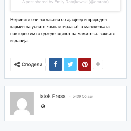
A post shared by Emily Ratajkowski (@emrata)
Нејзините очи нагласени со ајлајнер и природен
кармин на усните комплетираа сè, а манекенката
повторно им го одзеде здивот на мажите со ваквите
изданија.
Сподели
Istok Press
5439 Објави