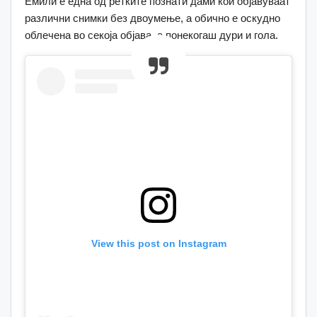
Емили е една од ретките познати дами кои објавуваат
различни снимки без двоумење, а обично е оскудно
облечена во секоја објава, а понекогаш дури и гола.
View this post on Instagram