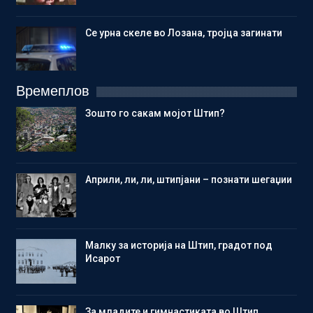
Се урна скеле во Лозана, тројца загинати
Времеплов
Зошто го сакам мојот Штип?
Aприли, ли, ли, штипјани – познати шегаџии
Малку за историја на Штип, градот под
Исарот
Зa младите и гимнастиката во Штип