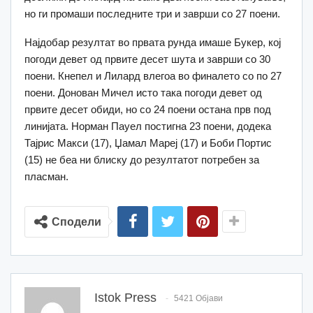
но ги промаши последните три и заврши со 27 поени.
Најдобар резултат во првата рунда имаше Букер, кој
погоди девет од првите десет шута и заврши со 30
поени. Кнепел и Лилард влегоа во финалето со по 27
поени. Донован Мичел исто така погоди девет од
првите десет обиди, но со 24 поени остана прв под
линијата. Норман Пауел постигна 23 поени, додека
Тајрис Макси (17), Џамал Мареј (17) и Боби Портис
(15) не беа ни блиску до резултатот потребен за
пласман.
Сподели
Istok Press
5421 Објави