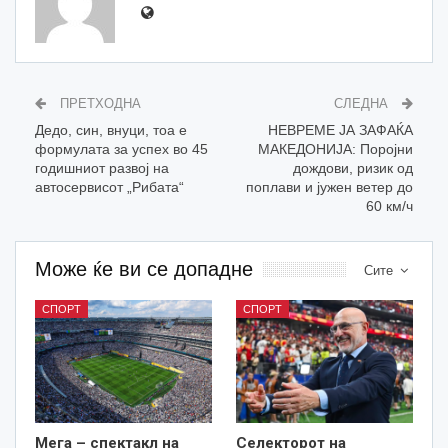
ПРЕТХОДНА
СЛЕДНА
Дедо, син, внуци, тоа е
НЕВРЕМЕ ЈА ЗАФАЌА
формулата за успех во 45
МАКЕДОНИЈА: Поројни
годишниот развој на
дождови, ризик од
автосервисот „Рибата“
поплави и јужен ветер до
60 км/ч
Може ќе ви се допадне
Сите
СПОРТ
СПОРТ
Мега – спектакл на
Селекторот на