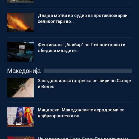
Двајца мртви во судир на противпожарни
хеликоптери во…
Фестивалот „Анибар“ во Пеќ повторно ги
обедини младите…
Македонија
Западнонилската треска се шири во Скопје
и Велес
Мицкоски: Македонските аеродроми се
најбрзорастечки во…