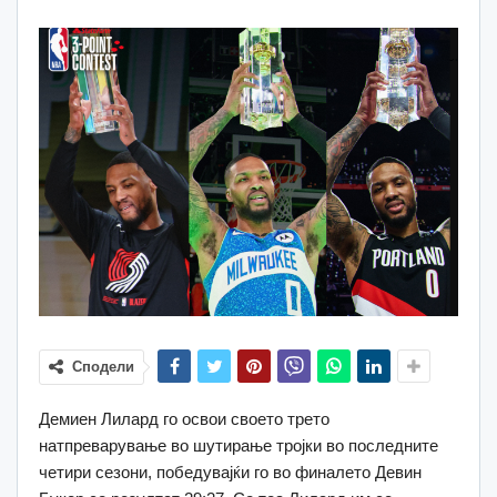
Сподели
Демиен Лилард го освои своето трето
натпреварување во шутирање тројки во последните
четири сезони, победувајќи го во финалето Девин