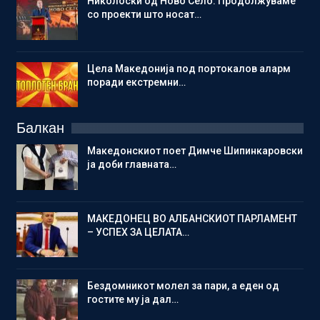
Николоски од Ново Село: Продолжуваме
со проекти што носат…
Цела Македонија под портокалов аларм
поради екстремни…
Балкан
Македонскиот поет Димче Шипинкаровски
ја доби главната…
МАКЕДОНЕЦ ВО АЛБАНСКИОТ ПАРЛАМЕНТ
– УСПЕХ ЗА ЦЕЛАТА…
Бездомникот молел за пари, а еден од
гостите му ја дал…