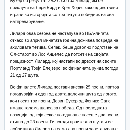
Букер со резултат 29:27. Со тоа Лилард им се
приклучи на Лери Бирд и Крег Хоџис како единствени
играчи во историјата со три титули победник на ова
натпреварување.
Лилард оваа сезона не настапува во НБА-лигата
откако во април минатата година доживеа повреда на
ахиловата тетива. Сепак, беше доволно подготвен на
Ол-старот во Лос Анџелес да потсети на својата
прецизност. Лилард, кој настапи во дресот на своите
Портланд Трејл Блејзерс, во финалната рунда погоди
21 од 27 шута.
Во финалето Лилард постави високи 29 поени, притоа
погодувајќи и еден од двата далечни шута од логото,
кои носат три поени. Девин Букер од Феникс Санс
имаше голема шанса за победа. Од последната
позиција, од која секое погодување носеше два поени,
стигна до 23 поени. Ги погоди првите два шута и се
доближи до Лилард на само два поени заостанување,