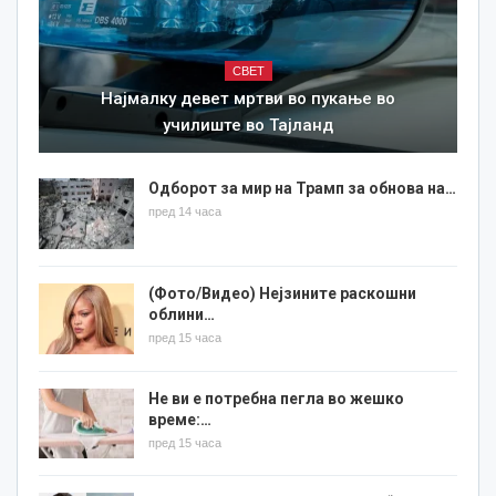
СВЕТ
Најмалку девет мртви во пукање во
училиште во Тајланд
Одборот за мир на Трамп за обнова на…
пред 14 часа
(Фото/Видео) Нејзините раскошни
облини…
пред 15 часа
Не ви е потребна пегла во жешко
време:…
пред 15 часа