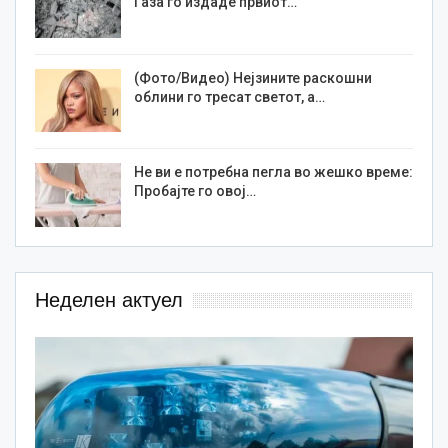
Газа го издаде првиот…
(Фото/Видео) Нејзините раскошни
облини го тресат светот, а…
Не ви е потребна пегла во жешко време:
Пробајте го овој…
Неделен актуел