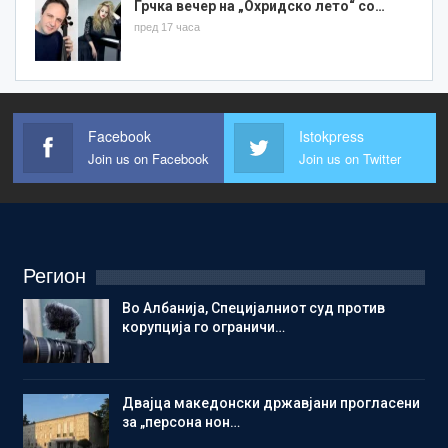
Грчка вечер на „Охридско лето“ со…
пред 17 часа
Facebook
Istokpress
Join us on Facebook
Join us on Twitter
Регион
Во Албанија, Специјалниот суд против
корупција го ограничи…
Двајца македонски државјани прогласени
за „персона нон…