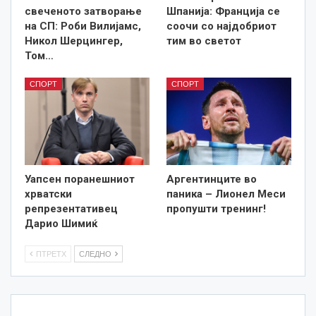
свеченото затворање
Шпанија: Франција се
на СП: Роби Вилијамс,
соочи со најдобриот
Никол Шерцингер,
тим во светот
Том…
СПОРТ
СПОРТ
Уапсен поранешниот
Аргентинците во
хрватски
паника – Лионел Меси
репрезентативец
пропушти тренинг!
Дарио Шимиќ
ПТРЕТХ
СЛЕДНО