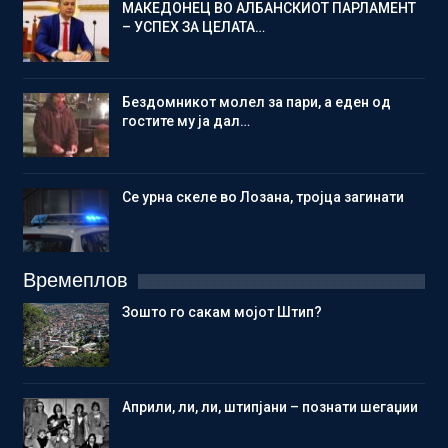
МАКЕДОНЕЦ ВО АЛБАНСКИОТ ПАРЛАМЕНТ
– УСПЕХ ЗА ЦЕЛАТА…
Бездомникот молел за пари, а еден од
гостите му ја дал…
Се урна скеле во Лозана, тројца загинати
Времеплов
Зошто го сакам мојот Штип?
Aприли, ли, ли, штипјани – познати шегаџии