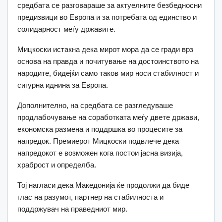
средбата се разговараше за актуелните безбедносни
предизвици во Европа и за потребата од единство и
солидарност меѓу државите.
Мицкоски истакна дека мирот мора да се гради врз
основа на правда и почитување на достоинството на
народите, бидејќи само таков мир носи стабилност и
сигурна иднина за Европа.
Дополнително, на средбата се разгледуваше
продлабочување на соработката меѓу двете држави,
економска размена и поддршка во процесите за
напредок. Премиерот Мицкоски подвлече дека
напредокот е возможен кога постои јасна визија,
храброст и определба.
Тој нагласи дека Македонија ќе продолжи да биде
глас на разумот, партнер на стабилноста и
поддржувач на праведниот мир.