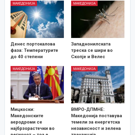
МАКЕДОНИЈА
МАКЕДОНИЈА
Денес портокалова
Западнонилската
фаза: Температурите
треска се шири во
до 40 степени
Скопје и Велес
МАКЕДОНИЈА
МАКЕДОНИЈА
Мицкоски:
ВМРО-ДПМНЕ:
Македонските
Македонија поставува
аеродроми се
темели за енергетска
најбрзорастечки во
независност и зелена
регионот – тоа е
транзиција