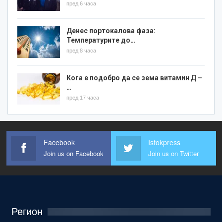
пред 6 часа
Денес портокалова фаза:
Температурите до…
пред 8 часа
Кога е подобро да се зема витамин Д –
…
пред 17 часа
Facebook
Istokpress
Join us on Facebook
Join us on Twitter
Регион