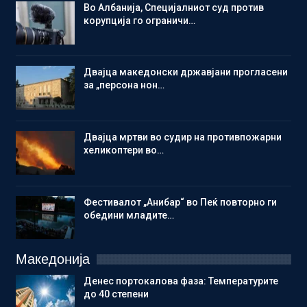
Во Албанија, Специјалниот суд против
корупција го ограничи…
Двајца македонски државјани прогласени
за „персона нон…
Двајца мртви во судир на противпожарни
хеликоптери во…
Фестивалот „Анибар“ во Пеќ повторно ги
обедини младите…
Македонија
Денес портокалова фаза: Температурите
до 40 степени