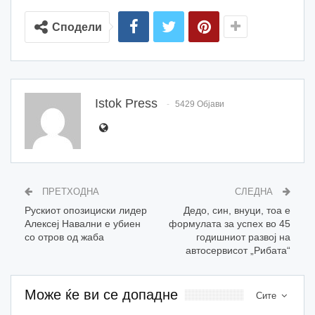
Сподели
Istok Press
5429 Објави
ПРЕТХОДНА
СЛЕДНА
Рускиот опозициски лидер
Дедо, син, внуци, тоа е
Алексеј Навални е убиен
формулата за успех во 45
со отров од жаба
годишниот развој на
автосервисот „Рибата“
Може ќе ви се допадне
Сите