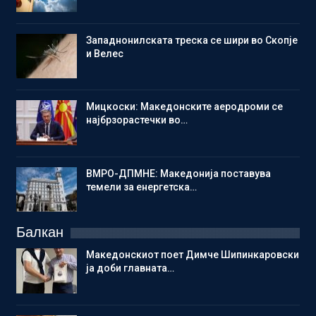
Западнонилската треска се шири во Скопје
и Велес
Мицкоски: Македонските аеродроми се
најбрзорастечки во…
ВМРО-ДПМНЕ: Македонија поставува
темели за енергетска…
Балкан
Македонскиот поет Димче Шипинкаровски
ја доби главната…