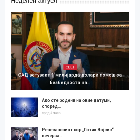
Неделен актуел
СВЕТ
САД ветуваат 1 милијарда долари помош за
безбедноста на…
Ако сте родени на овие датуми,
според…
пред 4 часа
Ренесансниот хор „Готик Војсис“
вечерва…