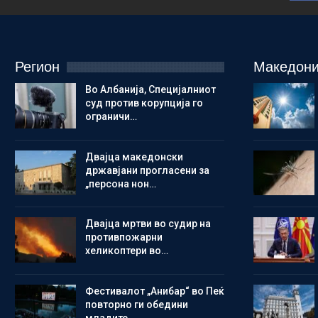
Регион
Македони
Во Албанија, Специјалниот
суд против корупција го
ограничи…
Двајца македонски
државјани прогласени за
„персона нон…
Двајца мртви во судир на
противпожарни
хеликоптери во…
Фестивалот „Анибар“ во Пеќ
повторно ги обедини
младите…