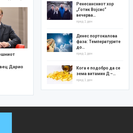
Ренесансниот хор
„Готик Војсис“
вечерва…
пред 1 ден
Денес портокалова
фаза: Температурите
до…
пред 1 ден
ешниот
вец Дарио
Кога е подобро да се
зема витамин Д –…
пред 1 ден