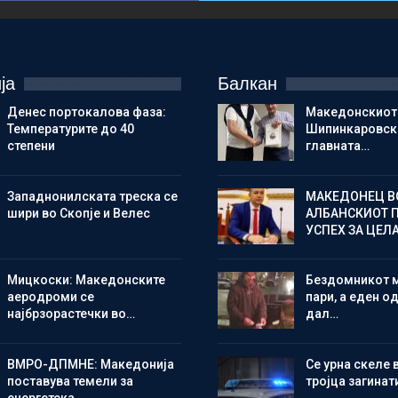
ја
Балкан
Денес портокалова фаза:
Македонскиот
Температурите до 40
Шипинкаровски
степени
главната…
Западнонилската треска се
МАКЕДОНЕЦ В
шири во Скопје и Велес
АЛБАНСКИОТ 
УСПЕХ ЗА ЦЕЛ
Мицкоски: Македонските
Бездомникот 
аеродроми се
пари, а еден од
најбрзорастечки во…
дал…
ВМРО-ДПМНЕ: Македонија
Се урна скеле 
поставува темели за
тројца загинат
енергетска…