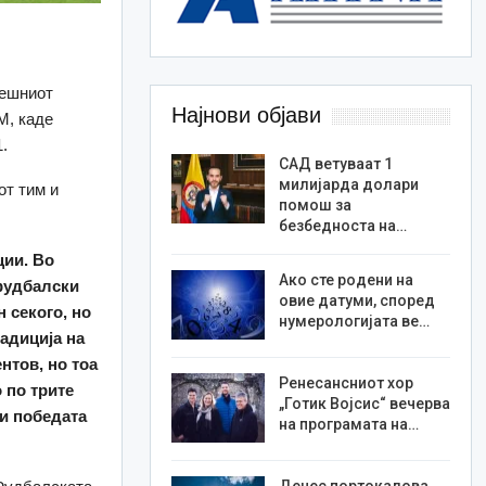
нешниот
Најнови објави
М, каде
.
САД ветуваат 1
милијарда долари
от тим и
помош за
безбедноста на…
ции. Во
Ако сте родени на
 фудбалски
овие датуми, според
н секого, но
нумерологијата ве…
радиција на
нтов, но тоа
Ренесансниот хор
 по трите
„Готик Војсис“ вечерва
 и победата
на програмата на…
Денес портокалова