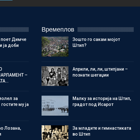
Времеплов
 поет Димче
Зошто го сакам мојот
 ја доби
Штип?
О
Aприли, ли, ли, штипјани –
ПАРЛАМЕНТ –
познати шегаџии
АТА…
молел за
Малку за историја на Штип,
 гостите му ја
градот под Исарот
во Лозана,
Зa младите и гимнастиката
и
во Штип