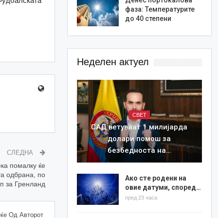
 Фудбалската
фаза: Температурите
до 40 степени
Неделен актуел
СВЕТ
САД ветуваат 1 милијарда
долари помош за
безбедноста на…
СЛЕДНА
ека помалку ќе
а одбрана, по
Ако сте родени на
п за Гренланд
овие датуми, според…
пред 23 часа
ќе Од Авторот