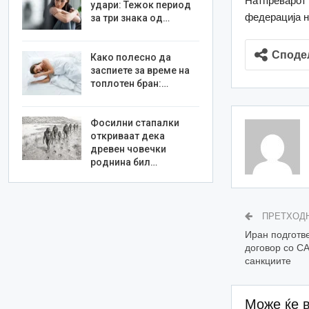
Натпреварот 
удари: Тежок период
федерација н
за три знака од…
Споде
Како полесно да
заспиете за време на
топлотен бран:…
Фосилни стапалки
откриваат дека
древен човечки
роднина бил…
ПРЕТХОД
Иран подготв
договор со СА
санкциите
Може ќе 