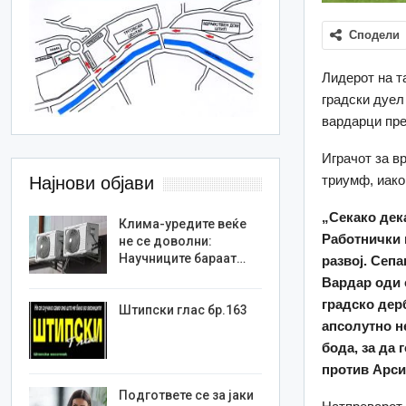
Сподели
Лидерот на т
градски дуел
вардарци пре
Играчот за в
триумф, иако
Најнови објави
„Секако дек
Клима-уредите веќе
Работнички 
не се доволни:
Научниците бараат…
развој. Сепа
Вардар оди с
градско дер
Штипски глас бр.163
апсолутно н
бода, за да
против Арси
Подгответе се за јаки