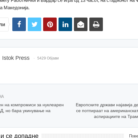
меѓу Работнички и Вардар се игра од 13 часот, на стадионот на
а Македонија.
ли
Istok Press
5429 Објави
НА
ен на компромиси за нуклеарен
Европските држави најавија д
Д, но бара укинување на
се потпираат на американскат
аспирациите на Трам
ви се допадне
Пове