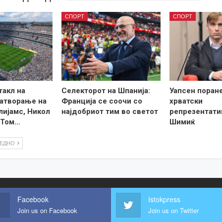
СПОРТ
СПОРТ
такл на
Селекторот на Шпанија:
Уапсен поран
затворање на
Франција се соочи со
хрватски
лијамс, Никол
најдобриот тим во светот
репрезентати
 Том…
Шимиќ
ЛЕДНО
Facebook
Istokpress
Join us on Facebook
Join us on Twitter