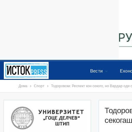
Вести
Екон
Дома
Спорт
Тодоровски: Респект кон секого, но Вардар оди с
Тодоров
секогаш