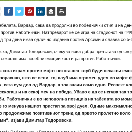
абелата, Вардар, сака да продолжи во победнички стил и на де
 против Работнички. Натпреварот ќе се игра на стадионот на ФФ
д три дена имаа одлично издание против Арсими и славеа со 5-1
рска, Димитар Тодоровски, очекува нова добра претстава од свој
 секогаш има посебни емоции кога игра против Работнички.
а кога играм против мојот некогашен клуб буди некакви емо
пораснав, што се вели, тој клуб има огромен удел во мојот
к, сега сум дел од Вардар, а тоа значи само едно. Респект ко
екогаш и на секој меч на победа. Убаво е да се негува таа т
би. Работнички е во неповолна позиција на табелата во моме
е го менува нашиот пристап за овој дуел. Одиме максимално
 го продолжиме позитивниот тренд од првото пролетно коло
ми“, изјави Димитар Тодоровски.