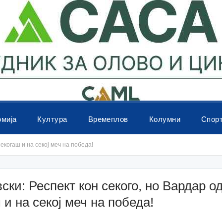
омија
Култура
Времеплов
Колумни
Спор
екогаш и на секој меч на победа!
ски: Респект кон секого, но Вардар о
 и на секој меч на победа!