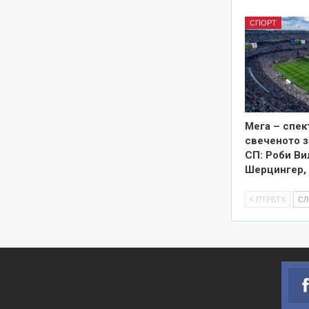
СПОРТ
Мега – спек
свеченото 
СП: Роби Ви
Шерцингер,
ПТРЕТХ
С