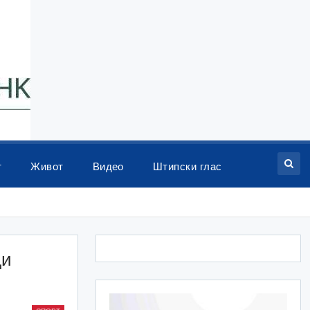
т
Живот
Видео
Штипски глас
ди