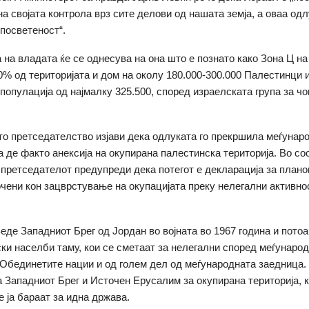
а својата контрола врз сите делови од нашата земја, а оваа одл
 посветеност“.
 на владата ќе се однесува на она што е познато како Зона Ц н
60% од територијата и дом на околу 180.000-300.000 Палестинци 
популација од најмалку 325.500, според израелската група за ч
о претседателство изјави дека одлуката го прекршила меѓунар
а де факто анексија на окупирана палестинска територија. Во с
 претседателот предупреди дека потегот е декларација за плано
очени кон зацврстување на окупацијата преку нелегални активно
зеде Западниот Брег од Јордан во војната во 1967 година и потоа
ски населби таму, кои се сметаат за нелегални според меѓународ
 Обединетите нации и од голем дел од меѓународната заедница.
та Западниот Брег и Источен Ерусалим за окупирана територија, к
 ја бараат за идна држава.