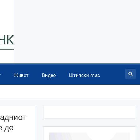
т
Живот
Видео
Штипски глас
падниот
е де