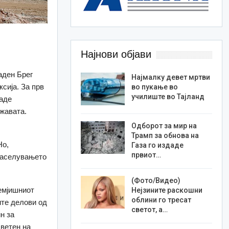
Најнови објави
аден Брег
Најмалку девет мртви
сија. За прв
во пукање во
училиште во Тајланд
даде
жавата.
Одборот за мир на
Трамп за обнова на
Но,
Газа го издаде
првиот…
 населувањето
(Фото/Видео)
емјишниот
Нејзините раскошни
облини го тресат
ите делови од
светот, а…
н за
светен на