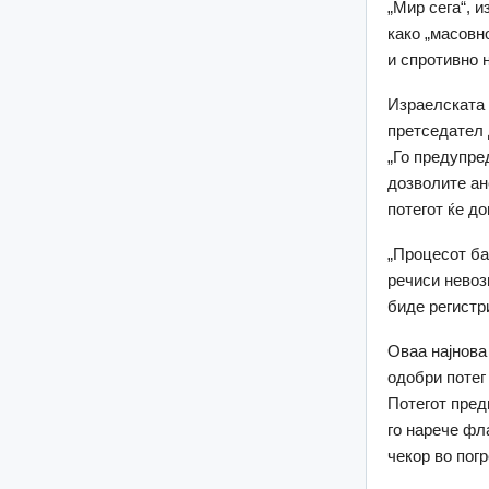
„Мир сега“, 
како „масовн
и спротивно 
Израелската 
претседател 
„Го предупре
дозволите ане
потегот ќе д
„Процесот ба
речиси невоз
биде регистр
Оваа најнова
одобри потег
Потегот пред
го нарече фл
чекор во пог