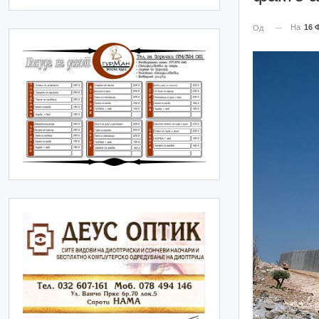
На
16 
Од