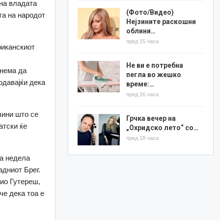
 на владата
(Фото/Видео)
та на народот
Нејзините раскошни
облини…
пред 15 часа
риканскиот
Не ви е потребна
 нема да
пегла во жешко
додавајќи дека
време:…
пред 16 часа
чини што се
Грчка вечер на
атски ќе
„Охридско лето“ со…
пред 18 часа
та недела
адниот Брег.
нио Гутереш,
че дека тоа е