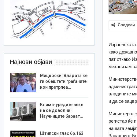
Сподели
Израелската 
како државно
пат откако И
Најнови објави
механизам за
Мицкоски: Владата ќе
Министерство
ги обештети граѓаните
администрати
кои претрпеа…
владините ми
и да се зацв
Клима-уредите веќе
не се доволни:
Министерот з
Научниците бараат…
регистар ќе 
нашата земја
Штипски глас бр.163
Западниот Бр