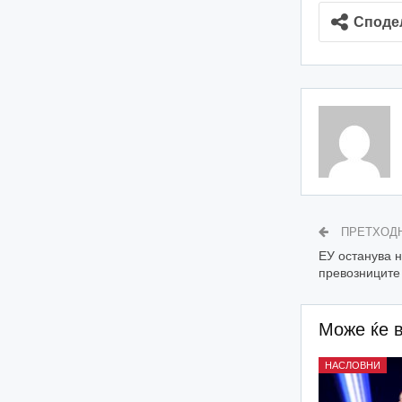
Споде
ПРЕТХОД
ЕУ останува н
превозниците 
Може ќе 
НАСЛОВНИ