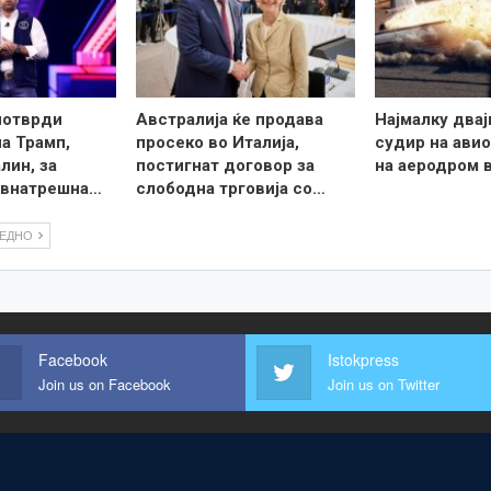
потврди
Австралија ќе продава
Најмалку двај
на Трамп,
просеко во Италија,
судир на авио
лин, за
постигнат договор за
на аеродром 
а внатрешна…
слободна трговија со…
ЛЕДНО
Facebook
Istokpress
Join us on Facebook
Join us on Twitter