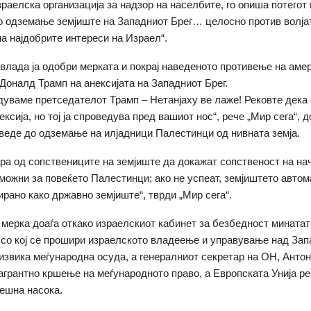
израелска организација за надзор на населбите, го опиша потегот
о одземање земјиште на Западниот Брег… целосно против волја
на најдобрите интереси на Израел“.
влада ја одобри мерката и покрај наведеното противење на аме
Доналд Трамп на анексијата на Западниот Брег.
дуваме претседателот Трамп – Нетанјаху ве лаже! Рековте дека
ксија, но тој ја спроведува пред вашиот нос“, рече „Мир сега“, 
оведе до одземање на илјадници Палестинци од нивната земја.
ра од сопствениците на земјиште да докажат сопственост на на
можни за повеќето Палестинци; ако не успеат, земјиштето автом
ирано како државно земјиште“, тврди „Мир сега“.
 мерка доаѓа откако израелскиот кабинет за безбедност мината
 со кој се прошири израелското владеење и управување над Зап
извика меѓународна осуда, а генералниот секретар на ОН, Анто
агрантно кршење на меѓународното право, а Европската Унија ре
решна насока.