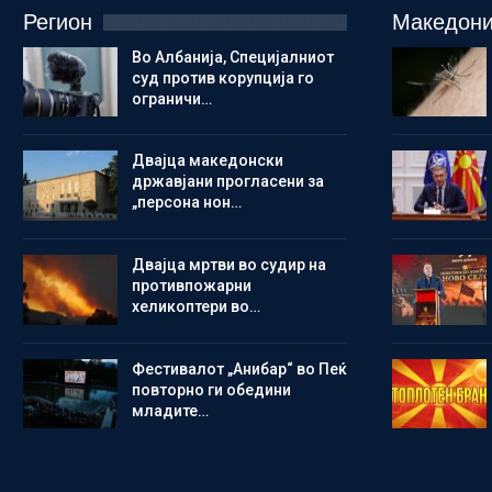
Регион
Македони
Во Албанија, Специјалниот
суд против корупција го
ограничи…
Двајца македонски
државјани прогласени за
„персона нон…
Двајца мртви во судир на
противпожарни
хеликоптери во…
Фестивалот „Анибар“ во Пеќ
повторно ги обедини
младите…