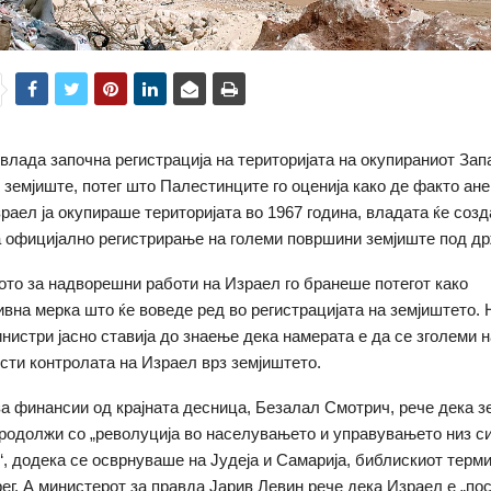
влада започна регистрација на територијата на окупираниот Зап
 земјиште, потег што Палестинците го оценија како де факто анек
зраел ја окупираше територијата во 1967 година, владата ќе соз
 официјално регистрирање на големи површини земјиште под др
то за надворешни работи на Израел го бранеше потегот како
вна мерка што ќе воведе ред во регистрацијата на земјиштето. 
нистри јасно ставија до знаење дека намерата е да се зголеми
рсти контролата на Израел врз земјиштето.
а финансии од крајната десница, Безалал Смотрич, рече дека з
продолжи со „револуција во населувањето и управувањето низ с
“, додека се осврнуваше на Јудеја и Самарија, библискиот терми
ег. А министерот за правда Јарив Левин рече дека Израел е „по