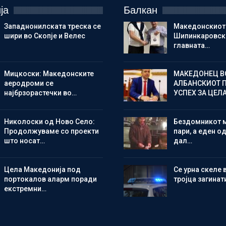
ја
Балкан
Западнонилската треска се
Македонскиот
шири во Скопје и Велес
Шипинкаровски
главната…
Мицкоски: Македонските
МАКЕДОНЕЦ В
аеродроми се
АЛБАНСКИОТ 
најбрзорастечки во…
УСПЕХ ЗА ЦЕЛ
Николоски од Ново Село:
Бездомникот 
Продолжуваме со проекти
пари, а еден од
што носат…
дал…
Цела Македонија под
Се урна скеле 
портокалов аларм поради
тројца загинат
екстремни…