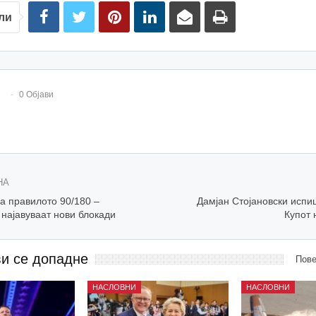
ли
0 Објави
НА
а правилото 90/180 –
Дамјан Стојановски испи
најавуваат нови блокади
Купот 
ви се допадне
Пове
НАСЛОВНИ
НАСЛОВНИ