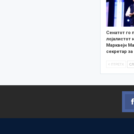
Сенатот го 
лојалистот 
Марквејн Ма
секретар з
ПТРЕТХ
С