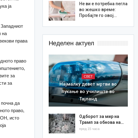
Не ви е потребна пегла
ука ја
во жешко време:
Пробајте го овој…
а Западниот
и на
овекови права
Неделен актуел
одното право
оопштението,
вите за
СВЕТ
сти за
Најмалку девет мртви во
пукање во училиште во
Тајланд
 почна да
ното право,
Одборот за мир на
 ОН, исто
Трамп за обнова на…
оја
пред 15 часа