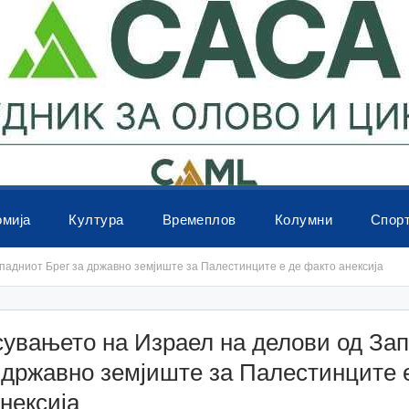
омија
Култура
Времеплов
Колумни
Спор
падниот Брег за државно земјиште за Палестинците е де факто анексија
увањето на Израел на делови од За
 државно земјиште за Палестинците 
нексија