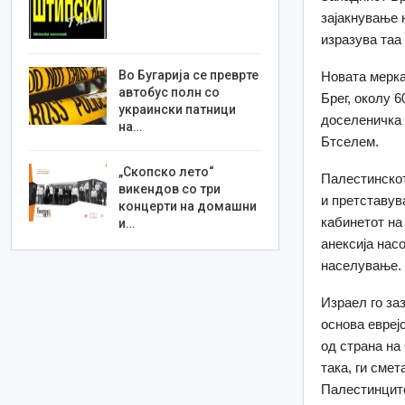
зајакнување н
изразува таа
Во Бугарија се преврте
Новата мерка
автобус полн со
Брег, околу 
украински патници
доселеничка 
на…
Бтселем.
„Скопско лето“
Палестинскот
викендов со три
и претставув
концерти на домашни
кабинетот на
и…
анексија нас
населување.
Израел го за
основа евреј
од страна на
така, ги сме
Палестинците