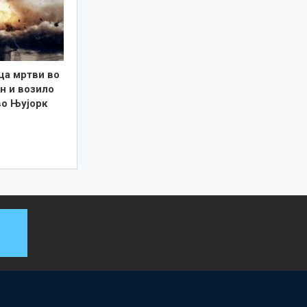
ца мртви во
н и возило
во Њујорк