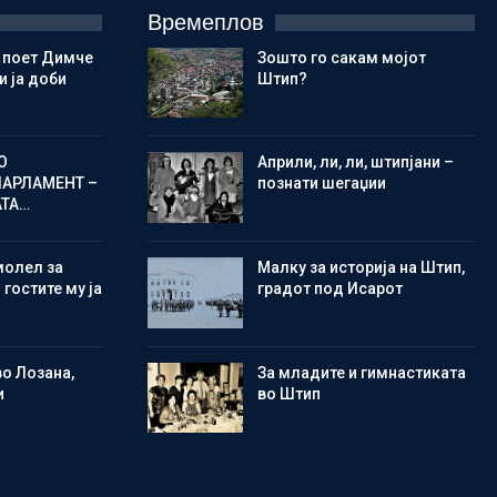
Времеплов
 поет Димче
Зошто го сакам мојот
 ја доби
Штип?
О
Aприли, ли, ли, штипјани –
ПАРЛАМЕНТ –
познати шегаџии
АТА…
молел за
Малку за историја на Штип,
 гостите му ја
градот под Исарот
во Лозана,
Зa младите и гимнастиката
и
во Штип