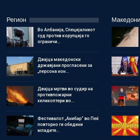
Регион
Македони
Во Албанија, Специјалниот
суд против корупција го
ограничи…
Двајца македонски
државјани прогласени за
„персона нон…
Двајца мртви во судир на
противпожарни
хеликоптери во…
Фестивалот „Анибар“ во Пеќ
повторно ги обедини
младите…