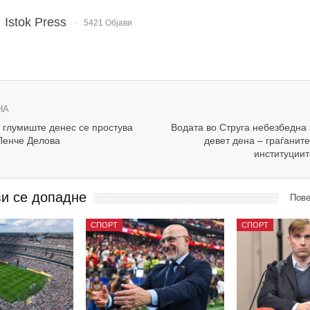
Istok Press
5421 Објави
НА
 глумиште денес се простува
Водата во Струга небезбедна 
 Ленче Делова
девет дена – граѓанит
институциит
ви се допадне
Пове
СПОРТ
СПОРТ