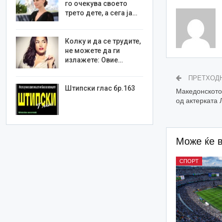
го очекува своето
трето дете, а сега ја…
Колку и да се трудите,
не можете да ги
излажете: Овие…
ПРЕТХОД
Штипски глас бр.163
Македонското
од актерката
Може ќе 
СПОРТ