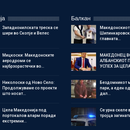
ја
Балкан
Западнонилската треска се
Македонскиот
шири во Скопје и Велес
Шипинкаровски
главната…
Мицкоски: Македонските
МАКЕДОНЕЦ В
аеродроми се
АЛБАНСКИОТ 
најбрзорастечки во…
УСПЕХ ЗА ЦЕЛ
Николоски од Ново Село:
Бездомникот 
Продолжуваме со проекти
пари, а еден од
што носат…
дал…
Цела Македонија под
Се урна скеле 
портокалов аларм поради
тројца загинат
екстремни…