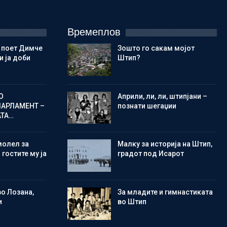
Времеплов
 поет Димче
Зошто го сакам мојот
 ја доби
Штип?
О
Aприли, ли, ли, штипјани –
ПАРЛАМЕНТ –
познати шегаџии
АТА…
молел за
Малку за историја на Штип,
 гостите му ја
градот под Исарот
во Лозана,
Зa младите и гимнастиката
и
во Штип