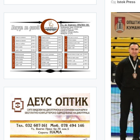
Од
Istok Press