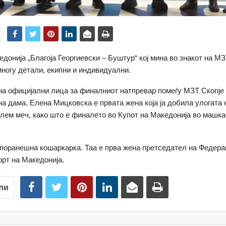
едонија „Благоја Георгиевски – Буштур“ кој мина во знакот на МЗ
многу детали, екипни и индивидуални.
на официјални лица за финалниот натпревар помеѓу МЗТ Скопје
дна дама. Елена Мицковска е првата жена која ја добила улогата 
олем меч, како што е финалето во Купот на Македонија во машка
.
поранешна кошаркарка. Таа е прва жена претседател на Федера
рт на Македонија.
ли