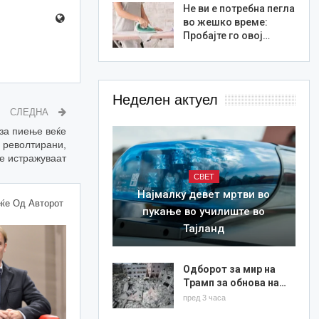
Не ви е потребна пегла
во жешко време:
Пробајте го овој…
Неделен актуел
СЛЕДНА
за пиење веќе
е револтирани,
е истражуваат
СВЕТ
Најмалку девет мртви во
ќе Од Авторот
пукање во училиште во
Тајланд
Одборот за мир на
Трамп за обнова на…
пред 3 часа