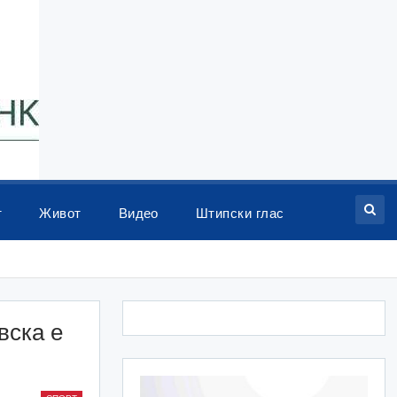
т
Живот
Видео
Штипски глас
вска е