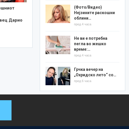
(Фото/Видео)
ешниот
Нејзините раскошни
облини…
вец Дарио
пред 4 часа
Не ви е потребна
пегла во жешко
време:…
пред 4 часа
Грчка вечер на
„Охридско лето“ со…
пред 6 часа