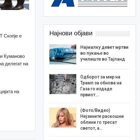
Најнови објави
Т Скопје е
Најмалку девет мртви
во пукање во
 и Куманово
училиште во Тајланд
на делегат на
Одборот за мир на
Трамп за обнова на
Газа го издаде
цијата на
првиот…
(Фото/Видео)
Нејзините раскошни
облини го тресат
светот, а…