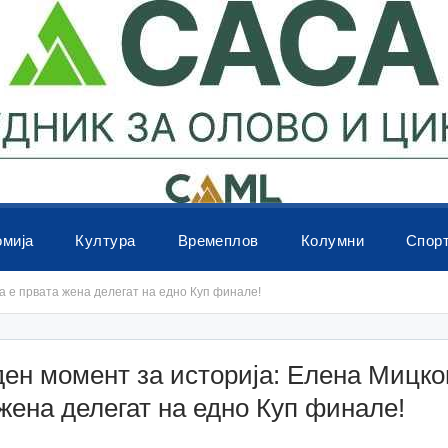
омија
Култура
Времеплов
Колумни
Спор
а е првата жена делегат на едно Куп финале!
ен момент за историја: Елена Мицко
жена делегат на едно Куп финале!