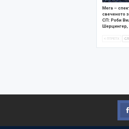
Мега – спек
свеченото 
СП: Роби Ви
Шерцингер,
ПТРЕТХ
С