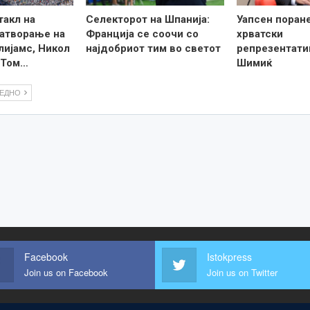
такл на
Селекторот на Шпанија:
Уапсен поран
затворање на
Франција се соочи со
хрватски
лијамс, Никол
најдобриот тим во светот
репрезентати
 Том…
Шимиќ
ЛЕДНО
Facebook
Istokpress
Join us on Facebook
Join us on Twitter