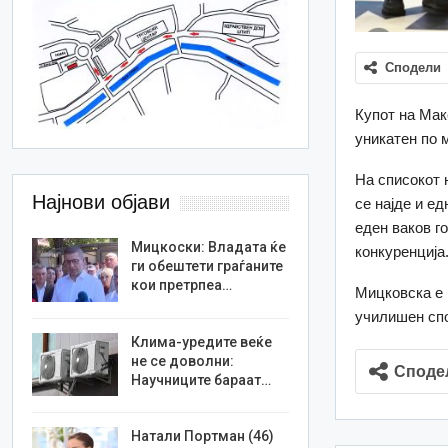
Сподели
Купот на Мак
уникатен по 
На списокот 
Најнови објави
се најде и е
еден ваков г
Мицкоски: Владата ќе
конкуренција
ги обештети граѓаните
кои претрпеа…
Мицковска е 
училишен спо
Клима-уредите веќе
не се доволни:
Споде
Научниците бараат…
Натали Портман (46)