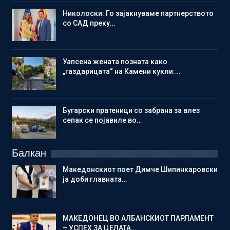
Николоски: Го зајакнуваме партнерството
со САД преку…
Уапсена жената позната како
„газдарицата“ на Камени кукли:…
Бугарски пратеници со забрана за влез
сепак се појавиле во…
Балкан
Македонскиот поет Димче Шипинкаровски
ја доби главната…
МАКЕДОНЕЦ ВО АЛБАНСКИОТ ПАРЛАМЕНТ
– УСПЕХ ЗА ЦЕЛАТА…