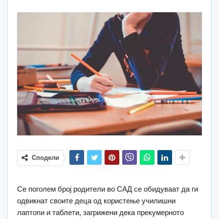
Сподели
Се поголем број родители во САД се обидуваат да ги
одвикнат своите деца од користење училишни
лаптопи и таблети, загрижени дека прекумерното