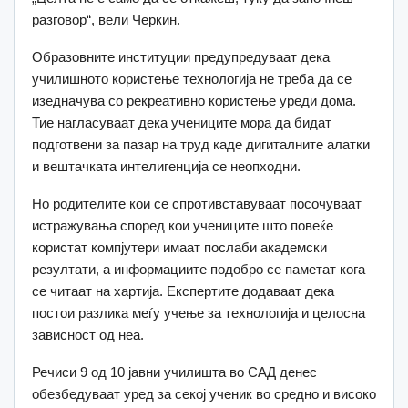
разговор“, вели Черкин.
Образовните институции предупредуваат дека
училишното користење технологија не треба да се
изедначува со рекреативно користење уреди дома.
Тие нагласуваат дека учениците мора да бидат
подготвени за пазар на труд каде дигиталните алатки
и вештачката интелигенција се неопходни.
Но родителите кои се спротивставуваат посочуваат
истражувања според кои учениците што повеќе
користат компјутери имаат послаби академски
резултати, а информациите подобро се паметат кога
се читаат на хартија. Експертите додаваат дека
постои разлика меѓу учење за технологија и целосна
зависност од неа.
Речиси 9 од 10 јавни училишта во САД денес
обезбедуваат уред за секој ученик во средно и високо