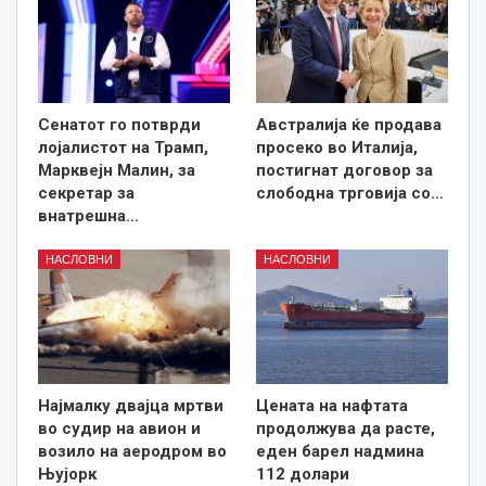
Сенатот го потврди
Австралија ќе продава
лојалистот на Трамп,
просеко во Италија,
Марквејн Малин, за
постигнат договор за
секретар за
слободна трговија со…
внатрешна…
НАСЛОВНИ
НАСЛОВНИ
Најмалку двајца мртви
Цената на нафтата
во судир на авион и
продолжува да расте,
возило на аеродром во
еден барел надмина
Њујорк
112 долари