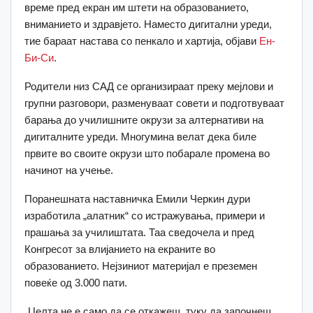
време пред екран им штети на образованието,
вниманието и здравјето. Наместо дигитални уреди,
тие бараат настава со пенкало и хартија, објави
Ен-
Би-Си
.
Родители низ САД се организираат преку мејлови и
групни разговори, разменуваат совети и подготвуваат
барања до училишните окрузи за алтернативи на
дигиталните уреди. Многумина велат дека биле
првите во своите окрузи што побарале промена во
начинот на учење.
Поранешната наставничка Емили Черкин дури
изработила „алатник“ со истражувања, примери и
прашања за училиштата. Таа сведочела и пред
Конгресот за влијанието на екраните во
образованието. Нејзиниот материјал е преземен
повеќе од 3.000 пати.
„Целта не е само да се откажеш, туку да започнеш