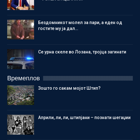
Бездомникот молел за пари, а еден од
гостите му ја дал…
Се урна скеле во Лозана, тројца загинати
Времеплов
Зошто го сакам мојот Штип?
Aприли, ли, ли, штипјани – познати шегаџии