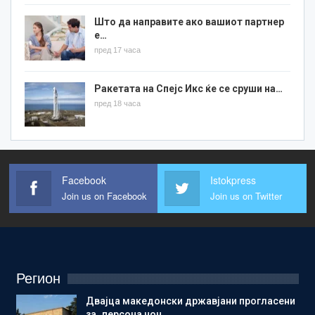
Што да направите ако вашиот партнер
е…
пред 17 часа
Ракетата на Спејс Икс ќе се сруши на…
пред 18 часа
Facebook
Istokpress
Join us on Facebook
Join us on Twitter
Регион
Двајца македонски државјани прогласени
за „персона нон…