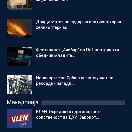
Двајца мртви во судир на противпожарни
хеликоптери во…
Фестивалот „Анибар“ во Пеќ повторно ги
обедини младите…
Новинарите во Србија се соочуваат со
рекордни напади,…
Македонија
ВЛЕН: Охридскиот договор не е
сопственост на ДУИ, Законот…