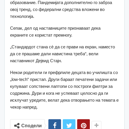
образование. Пандемијата дополнително го забрза
овој тренд, со федерални средства вложени во
технологија.
Сепак, дел од наставниците признаваат дека
екраните се користат премногу.
„Стандардот стана сè да се прави на екран, наместо
да се прашаме дали навистина треба“, вели
наставникот Дејвид Стајн.
Некои родители ги префрлиле децата во училишта со
„low-tech“ пристап. Други бараат печатени задачи или
купуваат сопствени лаптопи со построги филтри за
содржина. Дури и кога не успеваат целосно да ги
исклучат уредите, велат дека отворањето на темата е
чекор напред.
Сподели