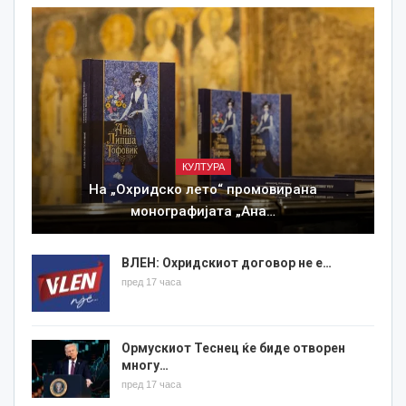
КУЛТУРА
На „Охридско лето“ промовирана
монографијата „Ана…
ВЛЕН: Охридскиот договор не е…
пред 17 часа
Ормускиот Теснец ќе биде отворен
многу…
пред 17 часа