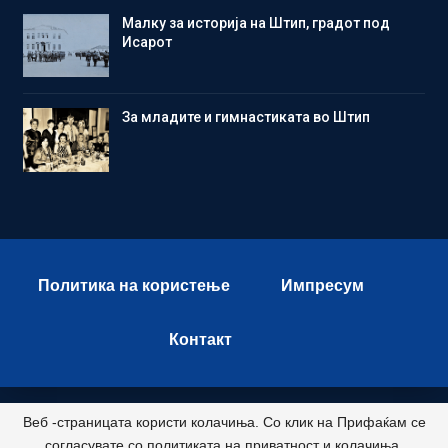
Малку за историја на Штип, градот под
Исарот
Зa младите и гимнастиката во Штип
Политика на користење
Импресум
Контакт
Веб -страницата користи колачиња. Со клик на Прифаќам се
© 2026 - Istok Press. All Rights Reserved.
согласувате со политиката на приватност и колачиња.