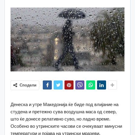
Сподели
Денеска и утре Македонија ќе биде под влијание на
студена и претежно сува воздушна маса од север,
што ќе донесе релативно суво, но ладно време.
Особено во утринските часови се очекуваат минусни
температури и појава на утрински мразеви.