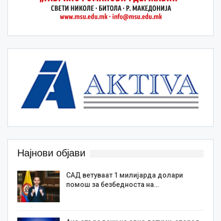
Најнови објави
САД ветуваат 1 милијарда долари
помош за безбедноста на…