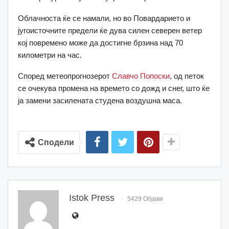
Облачноста ќе се намали, но во Повардарието и
југоисточните предели ќе дува силен северен ветер
кој повремено може да достигне брзина над 70
километри на час.
Според метеопрогнозерот
Славчо Попоски
, од петок
се очекува промена на времето со дожд и снег, што ќе
ја замени засилената студена воздушна маса.
Сподели
Istok Press
5429 Објави