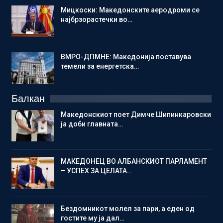
Мицкоски: Македонските аеродроми се
најбрзорастечки во…
ВМРО-ДПМНЕ: Македонија поставува
темели за енергетска…
Балкан
Македонскиот поет Димче Шипинкаровски
ја доби главната…
МАКЕДОНЕЦ ВО АЛБАНСКИОТ ПАРЛАМЕНТ
– УСПЕХ ЗА ЦЕЛАТА…
Бездомникот молел за пари, а еден од
гостите му ја дал…