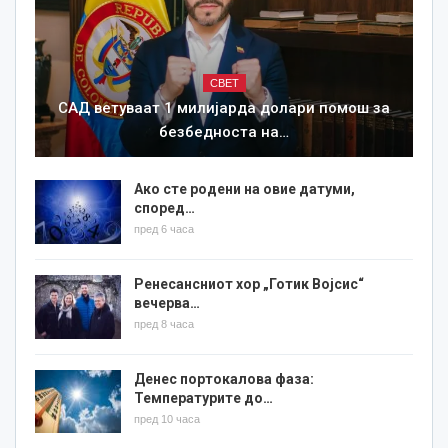
СВЕТ
САД ветуваат 1 милијарда долари помош за
безбедноста на…
Ако сте родени на овие датуми,
според…
пред 6 часа
Ренесансниот хор „Готик Војсис“
вечерва…
пред 8 часа
Денес портокалова фаза:
Температурите до…
пред 10 часа