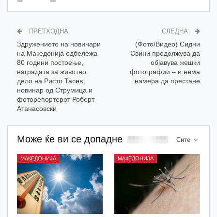
ПРЕТХОДНА
СЛЕДНА
Здружението на новинари
(Фото/Видео) Сидни
на Македонија одбележа
Свини продолжува да
80 години постоење,
објавува жешки
наградата за животно
фотографии – и нема
дело на Ристо Тасев,
намера да престане
новинар од Струмица и
фоторепортерот Роберт
Атанасовски
Може ќе ви се допадне
Сите
МАКЕДОНИЈА
МАКЕДОНИЈА