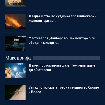
Двајца мртви во судир на противпожарни
хеликоптери во…
Фестивалот „Анибар“ во Пеќ повторно ги
обедини младите…
Македонија
Денес портокалова фаза: Температурите
до 40 степени
Западнонилската треска се шири во Скопје
и Велес