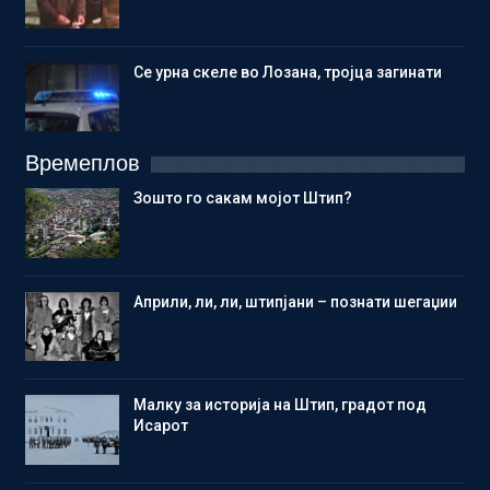
Се урна скеле во Лозана, тројца загинати
Времеплов
Зошто го сакам мојот Штип?
Aприли, ли, ли, штипјани – познати шегаџии
Малку за историја на Штип, градот под
Исарот