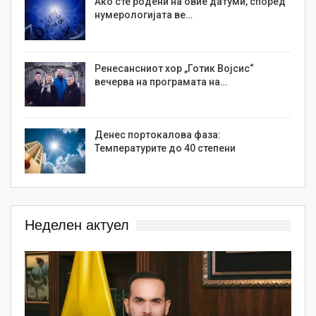
Ако сте родени на овие датуми, според
нумерологијата ве…
Ренесансниот хор „Готик Војсис“
вечерва на програмата на…
Денес портокалова фаза:
Температурите до 40 степени
Неделен актуел