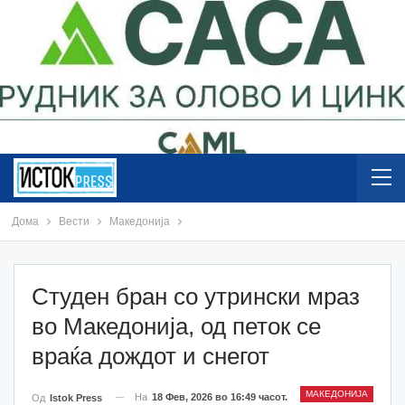
Дома
Вести
Македонија
Студен бран со утрински мраз
во Македонија, од петок се
враќа дождот и снегот
МАКЕДОНИЈА
На
18 Фев, 2026 во 16:49 часот.
Од
Istok Press