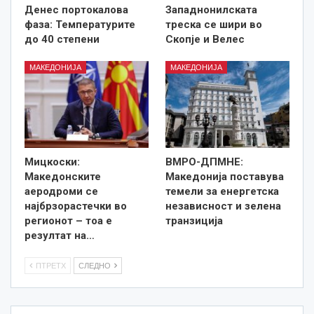
Денес портокалова
Западнонилската
фаза: Температурите
треска се шири во
до 40 степени
Скопје и Велес
МАКЕДОНИЈА
МАКЕДОНИЈА
Мицкоски:
ВМРО-ДПМНЕ:
Македонските
Македонија поставува
аеродроми се
темели за енергетска
најбрзорастечки во
независност и зелена
регионот – тоа е
транзиција
резултат на…
ПТРЕТХ
СЛЕДНО