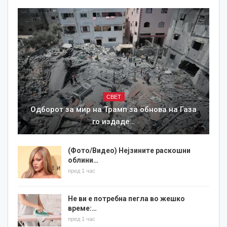
СВЕТ
Одборот за мир на Трамп за обнова на Газа
го издаде…
(Фото/Видео) Нејзините раскошни
облини…
пред 1 час
Не ви е потребна пегла во жешко
време:…
пред 1 час