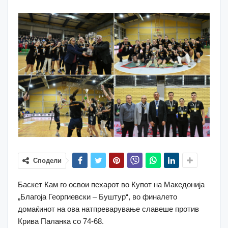
Сподели
Баскет Кам го освои пехарот во Купот на Македонија
„Благоја Георгиевски – Буштур“, во финалето
домаќинот на ова натпреварување славеше против
Крива Паланка со 74-68.