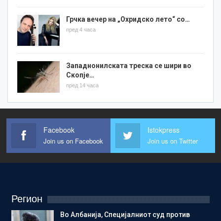
Грчка вечер на „Охридско лето“ со…
пред 4 часа
Западнонилската треска се шири во
Скопје…
пред 14 часа
Facebook
Istokpress
Join us on Facebook
Join us on Twitter
Регион
Во Албанија, Специјалниот суд против