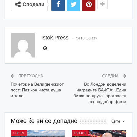
Сподели
Istok Press
5418 Објави
ПРЕТХОДНА
СЛЕДНА
Почеток на Велигденскиот
Во Лондон доделени
пост: Пат кон чиста душа
наградите БАФТА: „Една
и тело
битка по друга“ прогласен
за најдобар филм
Може ќе ви се допадне
Сите
СПОРТ
СПОРТ