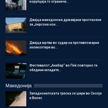
корупција го ограничи…
Двајца македонски државјани прогласени
за „персона нон…
Двајца мртви во судир на противпожарни
хеликоптери во…
Фестивалот „Анибар“ во Пеќ повторно ги
обедини младите…
Македонија
Западнонилската треска се шири во Скопје
и Велес