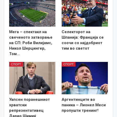
Мега – спектакл на
Селекторот на
свеченото затворање
Шпанија: Франција се
на СП: Роби Вилијамс,
соочи со најдобриот
Никол Шерцингер,
тим во светот
Том…
СПОРТ
СПОРТ
Уапсен поранешниот
Аргентинците во
хрватски
паника – Лионел Меси
репрезентативец
пропушти тренинг!
Дарио Шимиќ