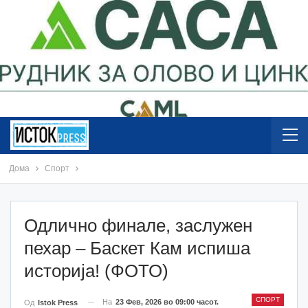
Дома
Спорт
Одлично финале, заслужен
пехар – Баскет Кам испиша
историја! (ФОТО)
СПОРТ
На
23 Фев, 2026 во 09:00 часот.
Од
Istok Press