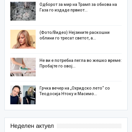
Одборот за мир на Трамп за обнова на
Газа го издаде првиот…
(Фото/Видео) Нејзините раскошни
облини го тресат светот, а…
Не ви е потребна пегла во жешко време:
Пробајте го овој…
Грчка вечер на „Охридско лето“ со
Теодосија Нтоку и Масимо…
Неделен актуел