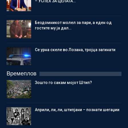
– УСПЕХ ЗА ЦЕЛАТА…
Бездомникот молел за пари, а еден од
гостите му ја дал…
Се урна скеле во Лозана, тројца загинати
Времеплов
Зошто го сакам мојот Штип?
Aприли, ли, ли, штипјани – познати шегаџии