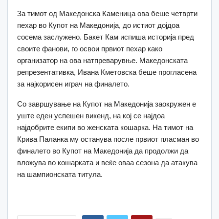
За тимот од Македонска Каменица ова беше четврти
пехар во Купот на Македонија, до истиот дојдоа
сосема заслужено. Бакет Кам испиша историја пред
своите фанови, го освои првиот пехар како
организатор на ова натпреварувње. Македонската
репрезентативка, Ивана Кметовска беше прогласена
за најкорисен играч на финалето.
Со завршување на Купот на Македонија заокружен е
уште еден успешен викенд, на кој се најдоа
најдобрите екипи во женската кошарка. На тимот на
Крива Паланка му останува после првиот пласман во
финалето во Купот на Македонија да продолжи да
вложува во кошарката и веќе оваа сезона да атакува
на шампионската титула.