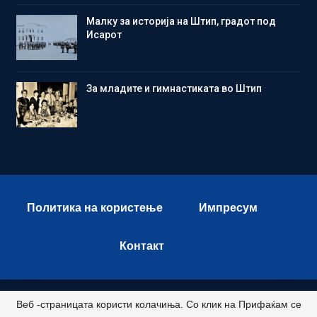
Малку за историја на Штип, градот под
Исарот
Зa младите и гимнастиката во Штип
Политика на користење
Импресум
Контакт
Веб -страницата користи колачиња. Со клик на Прифаќам се
© 2026 - Istok Press. All Rights Reserved.