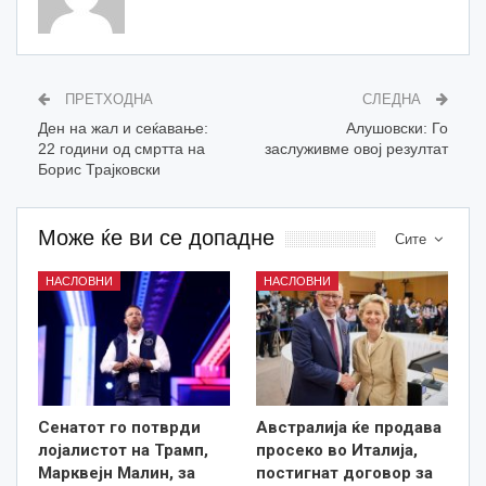
ПРЕТХОДНА
СЛЕДНА
Ден на жал и сеќавање:
Алушовски: Го
22 години од смртта на
заслуживме овој резултат
Борис Трајковски
Може ќе ви се допадне
Сите
НАСЛОВНИ
НАСЛОВНИ
Сенатот го потврди
Австралија ќе продава
лојалистот на Трамп,
просеко во Италија,
Марквејн Малин, за
постигнат договор за