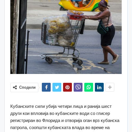
Сподели
Кубанските сили убија четири лица и ранија шест
други кои впловија во кубанските води со глисер
регистриран во Флорида и отворија оган врз кубанска
патрола, соопшти кубанската влада во време на