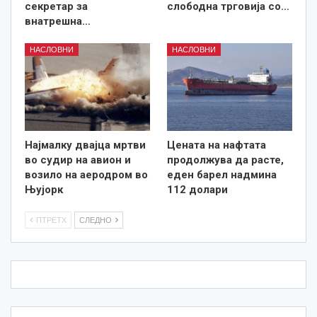
секретар за
слободна трговија со…
внатрешна…
НАСЛОВНИ
НАСЛОВНИ
Најмалку двајца мртви
Цената на нафтата
во судир на авион и
продолжува да расте,
возило на аеродром во
еден барел надмина
Њујорк
112 долари
ПТРЕТХ
СЛЕДНО