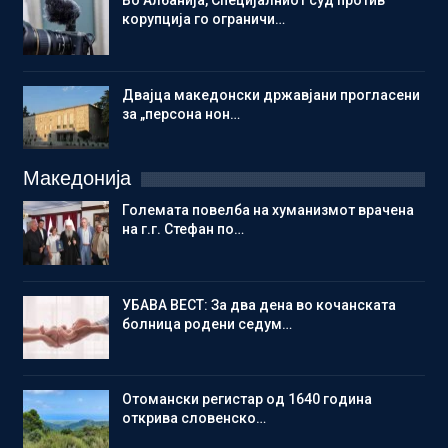
Во Албанија, Специјалниот суд против
корупција го ограничи…
Двајца македонски државјани прогласени
за „персона нон…
Македонија
Големата повелба на хуманизмот врачена
на г.г. Стефан по…
УБАВА ВЕСТ: За два дена во кочанската
болница родени седум…
Отомански регистар од 1640 година
открива словенско…