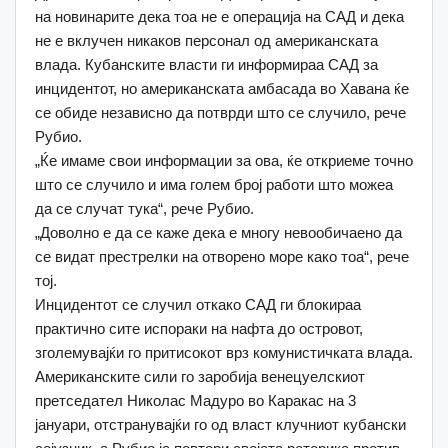
на новинарите дека тоа не е операција на САД и дека
не е вклучен никаков персонал од американската
влада. Кубанските власти ги информираа САД за
инцидентот, но американската амбасада во Хавана ќе
се обиде независно да потврди што се случило, рече
Рубио.
„Ќе имаме свои информации за ова, ќе откриеме точно
што се случило и има голем број работи што можеа
да се случат тука“, рече Рубио.
„Доволно е да се каже дека е многу невообичаено да
се видат престрелки на отворено море како тоа“, рече
тој.
Инцидентот се случил откако САД ги блокираа
практично сите испораки на нафта до островот,
зголемувајќи го притисокот врз комунистичката влада.
Американските сили го заробија венецуелскиот
претседател Николас Мадуро во Каракас на 3
јануари, отстранувајќи го од власт клучниот кубански