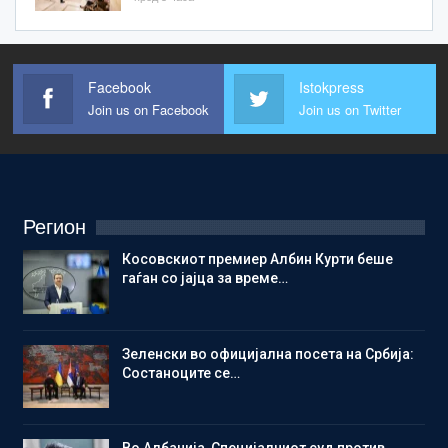
Facebook
Istokpress
Join us on Facebook
Join us on Twitter
Регион
Косовскиот премиер Албин Курти беше
гаѓан со јајца за време…
Зеленски во официјална посета на Србија:
Состаноците се…