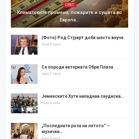
СВЕТ
Климатските промени, пожарите и сушата во
Европа…
(Фото) Род Стјуарт доби шесто внуче
пред 5 часа
Се породи актерката Обри Плаза
пред 5 часа
Јеменските Хути нападнаа саудиска…
пред 5 часа
„Последната роза на летото“ –
музички…
пред 5 часа