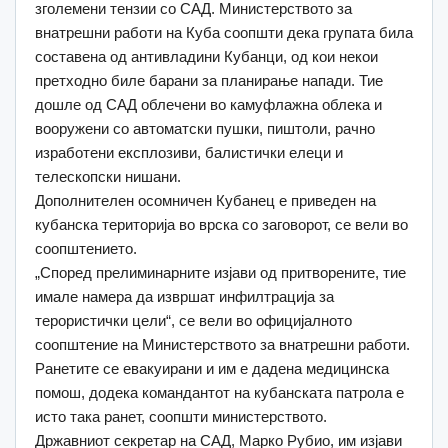
зголемени тензии со САД. Министерството за
внатрешни работи на Куба соопшти дека групата била
составена од антивладини Кубанци, од кои некои
претходно биле барани за планирање напади. Тие
дошле од САД облечени во камуфлажна облека и
вооружени со автоматски пушки, пиштоли, рачно
изработени експлозиви, балистички елеци и
телескопски нишани.
Дополнителен осомничен Кубанец е приведен на
кубанска територија во врска со заговорот, се вели во
соопштението.
„Според прелиминарните изјави од притворените, тие
имале намера да извршат инфилтрација за
терористички цели“, се вели во официјалното
соопштение на Министерството за внатрешни работи.
Ранетите се евакуирани и им е дадена медицинска
помош, додека командантот на кубанската патрола е
исто така ранет, соопшти министерството.
Државниот секретар на САД, Марко Рубио, им изјави