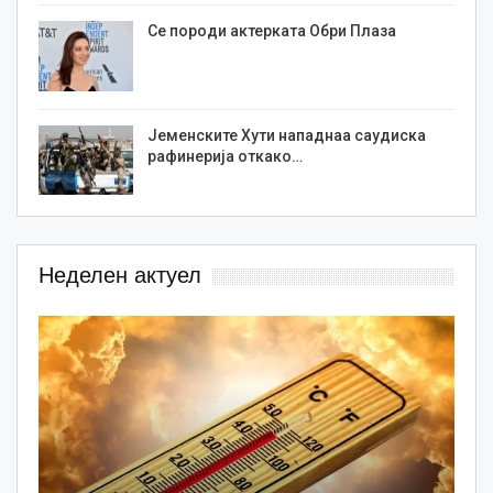
Се породи актерката Обри Плаза
Јеменските Хути нападнаа саудиска
рафинерија откако…
Неделен актуел