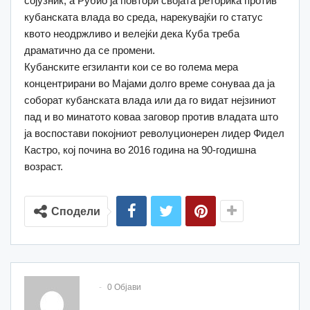
сојузник, а Рубио ја повтори својата реторика против
кубанската влада во среда, нарекувајќи го статус
квото неодржливо и велејќи дека Куба треба
драматично да се промени.
Кубанските егзиланти кои се во голема мера
концентрирани во Мајами долго време сонуваа да ја
соборат кубанската влада или да го видат нејзиниот
пад и во минатото коваа заговор против владата што
ја воспостави покојниот револуционерен лидер Фидел
Кастро, кој почина во 2016 година на 90-годишна
возраст.
Сподели
0 Објави