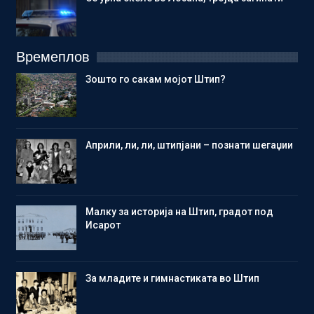
Времеплов
Зошто го сакам мојот Штип?
Aприли, ли, ли, штипјани – познати шегаџии
Малку за историја на Штип, градот под
Исарот
Зa младите и гимнастиката во Штип