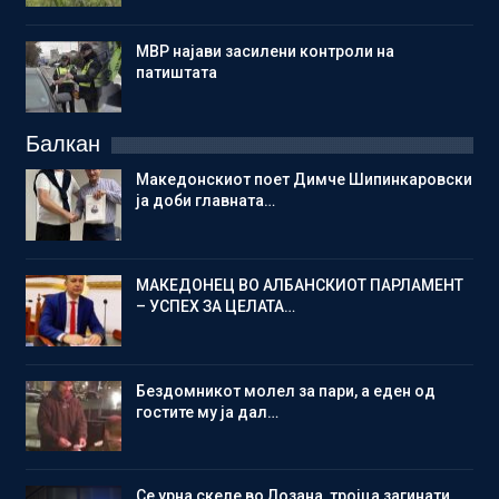
МВР најави засилени контроли на
патиштата
Балкан
Македонскиот поет Димче Шипинкаровски
ја доби главната…
МАКЕДОНЕЦ ВО АЛБАНСКИОТ ПАРЛАМЕНТ
– УСПЕХ ЗА ЦЕЛАТА…
Бездомникот молел за пари, а еден од
гостите му ја дал…
Се урна скеле во Лозана, тројца загинати