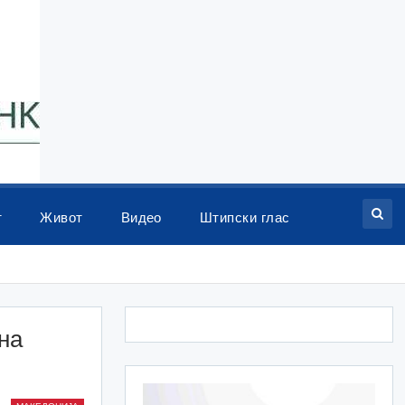
т
Живот
Видео
Штипски глас
на