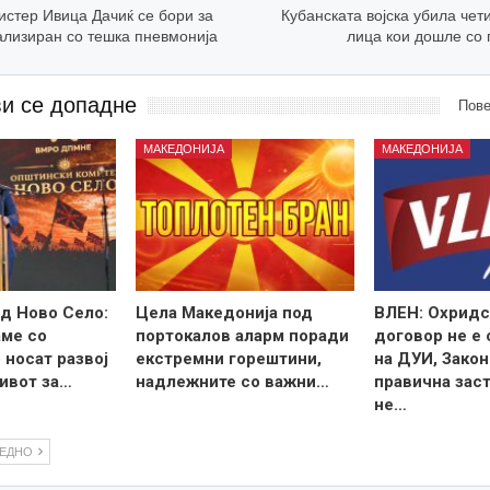
истер Ивица Дачиќ се бори за
Кубанската војска убила че
ализиран со тешка пневмонија
лица кои дошле со 
ви се допадне
Пове
МАКЕДОНИЈА
МАКЕДОНИЈА
д Ново Село:
Цела Македонија под
ВЛЕН: Охридс
ме со
портокалов аларм поради
договор не е
 носат развој
екстремни горештини,
на ДУИ, Закон
ивот за…
надлежните со важни…
правична зас
не…
ЛЕДНО