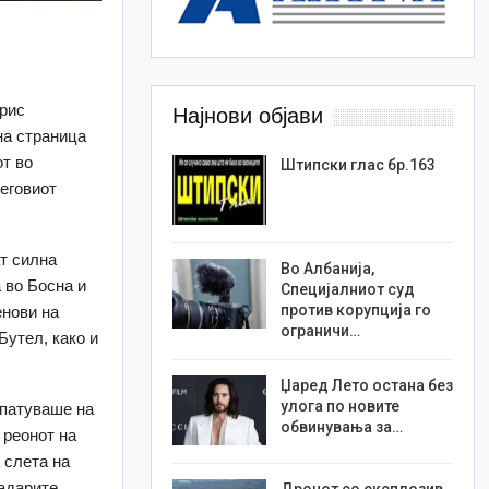
орис
Најнови објави
на страница
от во
Штипски глас бр.163
неговиот
т силна
Во Албанија,
 во Босна и
Специјалниот суд
против корупција го
енови на
ограничи…
Бутел, како и
Џаред Лето остана без
улога по новите
 патуваше на
обвинувања за…
 реонот на
 слета на
адарите.
Дронот со експлозив