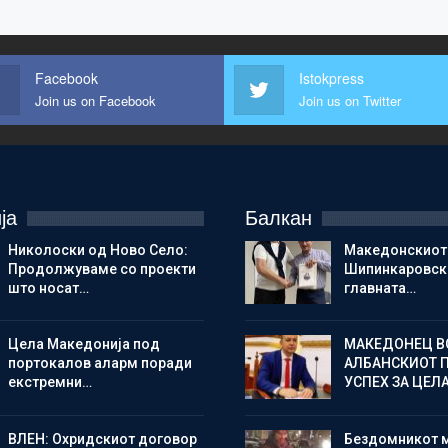
Facebook
Istokpress
Join us on Facebook
Join us on Twitter
ја
Балкан
Николоски од Ново Село:
Македонскиот
Продолжуваме со проекти
Шипинкаровски
што носат…
главната…
Цела Македонија под
МАКЕДОНЕЦ В
портокалов аларм поради
АЛБАНСКИОТ 
екстремни…
УСПЕХ ЗА ЦЕЛ
ВЛЕН: Охридскиот договор
Бездомникот 