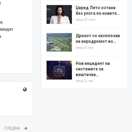
и
Џаред Лето остана
без улога по новите…
пред 20 часа
ја
 мандат
Дронот со експлозив
а
на аеродромот во…
пред 21 час
Нов инцидент на
системите за
вештачка…
пред 21 час
СЛЕДНА