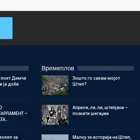
Времеплов
 поет Димче
Зошто го сакам мојот
 ја доби
Штип?
О
Aприли, ли, ли, штипјани –
ПАРЛАМЕНТ –
познати шегаџии
АТА…
молел за
Малку за историја на Штип,