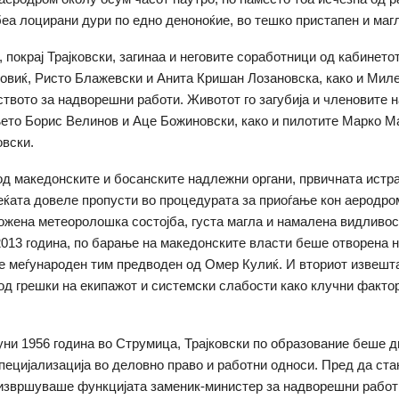
еа лоцирани дури по едно деноноќие, во тешко пристапен и магл
, покрај Трајковски, загинаа и неговите соработници од кабинето
виќ, Ристо Блажевски и Анита Кришан Лозановска, како и Мил
твото за надворешни работи. Животот го загубија и членовите н
то Борис Велинов и Аце Божиновски, како и пилотите Марко М
вски.
д македонските и босанските надлежни органи, првичната истра
еќата довеле пропусти во процедурата за приоѓање кон аеродро
ожена метеоролошка состојба, густа магла и намалена видливос
2013 година, по барање на македонските власти беше отворена н
е меѓународен тим предводен од Омер Кулиќ. И вториот извешта
од грешки на екипажот и системски слабости како клучни фактор
јуни 1956 година во Струмица, Трајковски по образование беше 
специјализација во деловно право и работни односи. Пред да ст
 извршуваше функцијата заменик-министер за надворешни работ