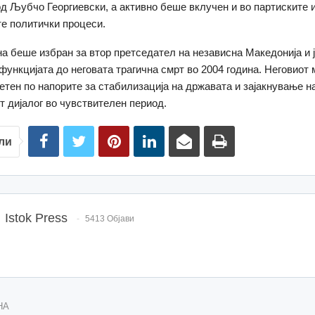
д Љубчо Георгиевски, а активно беше вклучен и во партиските 
е политички процеси.
на беше избран за втор претседател на независна Македонија и 
ункцијата до неговата трагична смрт во 2004 година. Неговиот
етен по напорите за стабилизација на државата и зајакнување н
т дијалог во чувствителен период.
ли
Istok Press
5413 Објави
НА