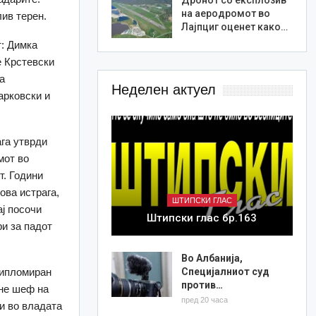
на аеродромот во
ив терен.
Лајпциг оценет како…
т: Димка
е Крстевски
а
Неделен актуел
арковски и
га утврди
мот во
т. Години
ова истрага,
ШТИПСКИ ГЛАС
ј посочи
Штипски глас бр.163
и за падот
Во Албанија,
дипломиран
Специјалниот суд
против…
ане шеф на
пред 20 часа
и во владата