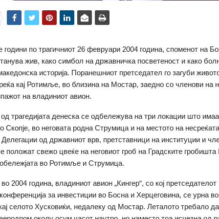
е години по трагичниот 26 февруари 2004 година, споменот на Б
станува жив, како симбол на државничка посветеност и како бол
македонска историја. Поранешниот претседател го загуби живот
реќа кај Ротимље, во близина на Мостар, заедно со членови на 
ипажот на владиниот авион.
од трагедијата денеска се одбележува на три локации што имаа
о Скопје, во неговата родна Струмица и на местото на несреќата
 Делегации од државниот врв, претставници на институции и чл
ќе положат свежо цвеќе на неговиот гроб на Градските гробишта 
обележјата во Ротимље и Струмица.
 во 2004 година, владиниот авион „Кингер“, со кој претседателот
конференција за инвестиции во Босна и Херцеговина, се урна во
кај селото Хусковиќи, недалеку од Мостар. Леталото требало да
аеродром околу осум часот наутро, но наместо тоа исчезна од р