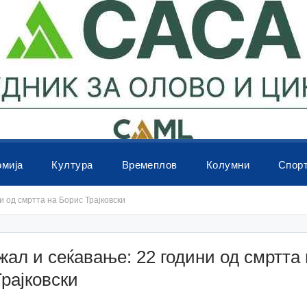
омија
Култура
Времеплов
Колумни
Спор
и од смртта на Борис Трајковски
жал и сеќавање: 22 години од смртта 
рајковски