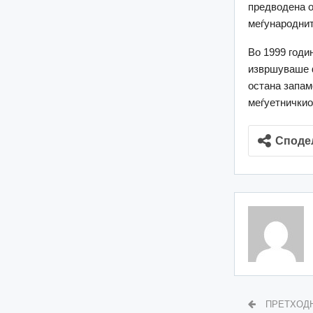
предводена о
меѓународнит
Во 1999 годи
извршуваше ф
остана запам
меѓуетничкио
Споде
ПРЕТХОД