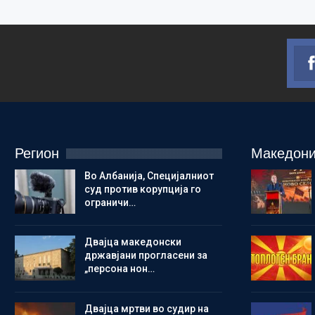
Регион
Македони
Во Албанија, Специјалниот
суд против корупција го
ограничи…
Двајца македонски
државјани прогласени за
„персона нон…
Двајца мртви во судир на