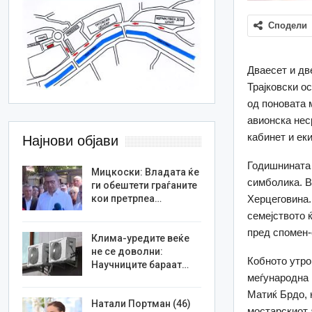
Сподели
Дваесет и дв
Трајковски о
од поновата 
авионска нес
кабинет и ек
Најнови објави
Годишнината 
Мицкоски: Владата ќе
симболика. В
ги обештети граѓаните
Херцеговина.
кои претрпеа…
семејството 
пред спомен-
Клима-уредите веќе
не се доволни:
Кобното утро
Научниците бараат…
меѓународна 
Матиќ Брдо, 
Натали Портман (46)
мостарскиот 