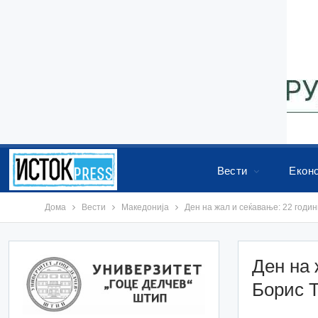
Вести
Екон
Дома
Вести
Македонија
Ден на жал и сеќавање: 22 годин
Ден на 
Борис Т