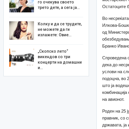
го очекува своето
Остатоците б
трето дете, а сега ја…
Во несреќата
Колку и да се трудите,
Илкова-Бошко
не можете да ги
од Министерс
излажете: Овие…
обезбедување
Бранко Ивано
„Скопско лето“
викендов со три
Спроведена о
концерти на домашни
дека до неср
и…
услови на сл
подоцна, во 
што ја водеш
комбинација 
на авионот.
Роден на 25 
правник, со 
државата, ја