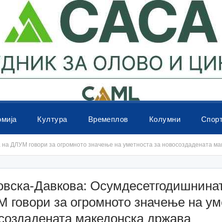
омија
Култура
Времеплов
Колумни
Спор
на ДЛУМ говори за огромното значење на уметноста за новосоздадената ма
вска-Давкова: Осумдесетгодишнина
 говори за огромното значење на ум
создадената македонска држава