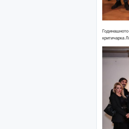
Годинашното 
критичарка Л