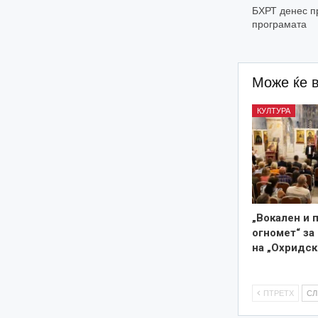
БХРТ денес п
програмата
Може ќе 
КУЛТУРА
„Вокален и 
огномет“ за
на „Охридск
ПТРЕТХ
С