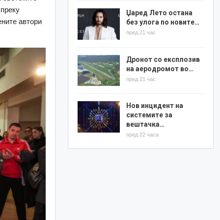
 преку
Џаред Лето остана
ените автори
без улога по новите…
пред 21 час
Дронот со експлозив
на аеродромот во…
пред 21 час
Нов инцидент на
системите за
вештачка…
пред 22 часа