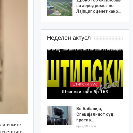
на аеродромот во
Лајпциг оценет како…
Неделен актуел
ШТИПСКИ ГЛАС
Штипски глас бр.163
Во Албанија,
Специјалниот суд
против…
олитичките
пред 20 часа
и светските