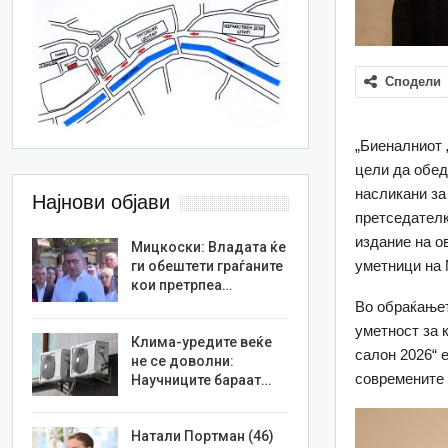
Сподели
„Биеналниот 
цели да обед
насликани за
Најнови објави
претседателк
издание на о
Мицкоски: Владата ќе
уметници на 
ги обештети граѓаните
кои претрпеа…
Во обраќањет
уметност за 
Клима-уредите веќе
салон 2026“ 
не се доволни:
современите 
Научниците бараат…
Натали Портман (46)