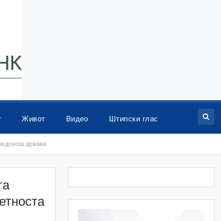
т
Живот
Видео
Штипски глас
кедонска држава
та
етноста