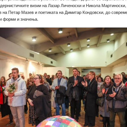
одернистичките визии на Лазар Личеноски и Никола Мартиноски,
з на Петар Мазев и поетиката на Димитар Кондовски, до соврем
и форми и значења.