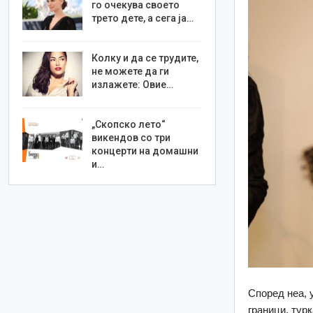
го очекува своето
трето дете, а сега ја…
Колку и да се трудите,
не можете да ги
излажете: Овие…
„Скопско лето“
викендов со три
концерти на домашни
и…
Според неа, 
граници, тур