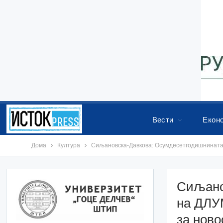
Вести
Екон
Дома
Култура
Сиљановска-Давкова: Осумдесетгодишнината 
Сиљано
на ДЛУМ
за ново