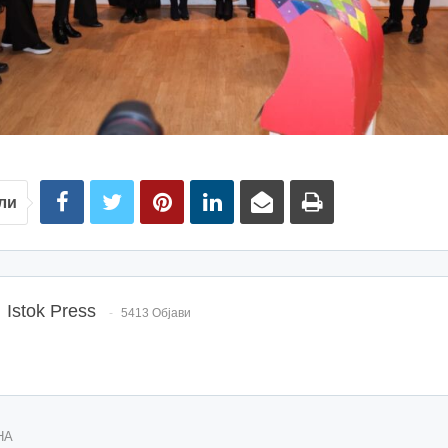
ли
Istok Press
5413 Објави
НА