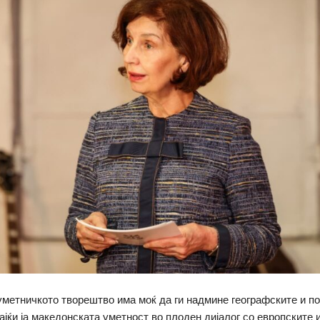
уметничкото творештво има моќ да ги надмине географските и п
кајќи ја македонската уметност во плоден дијалог со европските 