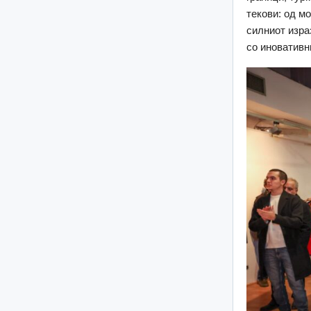
текови: од м
силниот изра
со иновативн