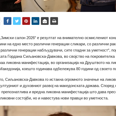
„Зимски салон 2026“ е резултат на внимателно осмислениот кон
ини на едно место различни генерации сликари, со различни рак
 различни генерации набљудувачи, сите гладни за уметност“, п
ата Гордана Сиљановска-Давкова, во својство на покровителка 
ваа ликовна манифестација, во организација на Друштвото на ли
Македонија, коешто годинава одбележува 80 години од своето п
о, Сиљановска-Давкова го истакна огромното значење на ликов
културниот и духовниот развој на македонската држава. Според 
е препознатлива и вредна ликовна манифестација што дава прес
ликовни состојби, но и навестува нови правци во уметноста.