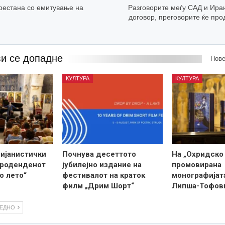
рестана со емитување на
Разговорите меѓу САД и Иран
договор, преговорите ќе пр
ви се допадне
Пове
КУЛТУРА
КУЛТУРА
пијанистички
Почнува десеттото
На „Охридско
 роденденот
јубилејно издание на
промовирана
о лето“
фестивалот на краток
монографијат
филм „Дрим Шорт“
Липша-Тофов
ЛЕДНО