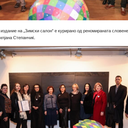
издание на „Зимски салон“ е курирано од реномираната словен
илјана Степанчиќ.