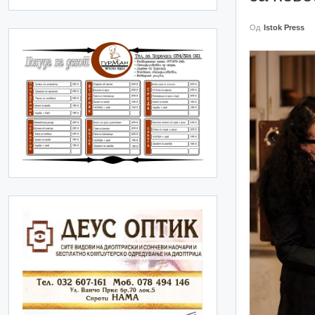
Од
Istok Press