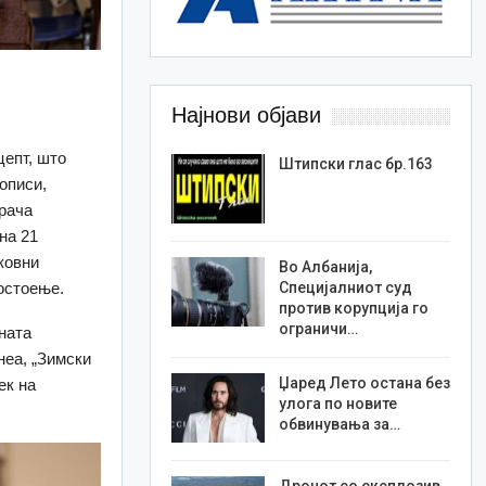
Најнови објави
цепт, што
Штипски глас бр.163
описи,
орача
на 21
ковни
Во Албанија,
Специјалниот суд
остоење.
против корупција го
ограничи…
ната
неа, „Зимски
Џаред Лето остана без
ек на
улога по новите
обвинувања за…
Дронот со експлозив