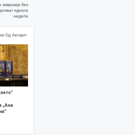
 завршија без
одолжат идната
недела
ќе Од Авторот
 лето“
а „Ана
иќ“