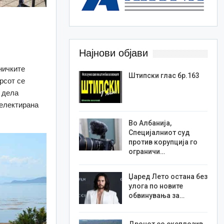
Најнови објави
ничките
Штипски глас бр.163
рсот се
и дела
селектирана
Во Албанија,
Специјалниот суд
против корупција го
ограничи…
Џаред Лето остана без
улога по новите
обвинувања за…
Дронот со експлозив