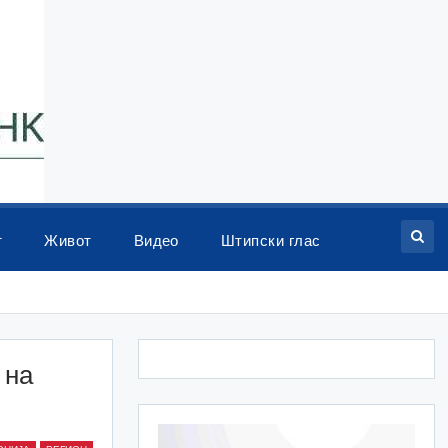
т
Живот
Видео
Штипски глас
 на