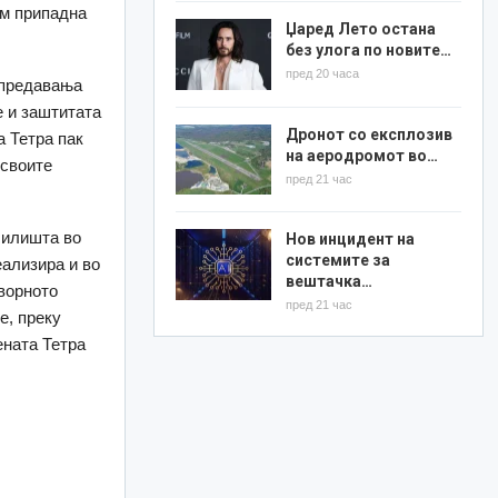
им припадна
Џаред Лето остана
без улога по новите…
пред 20 часа
 предавања
е и заштитата
Дронот со експлозив
 Тетра пак
на аеродромот во…
 своите
пред 21 час
чилишта во
Нов инцидент на
системите за
еализира и во
вештачка…
оворното
пред 21 час
е, преку
ената Тетра