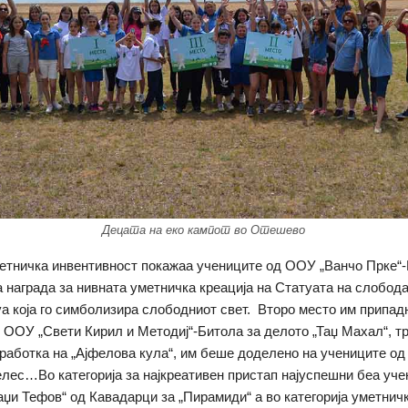
Децата на еко кампот во Отешево
етничка инвентивност покажаа учениците од ООУ „Ванчо Прке“-
а награда за нивната уметничка креација на Статуата на слобода
уа која го симболизира слободниот свет. Второ место им припад
 ООУ „Свети Кирил и Методиј“-Битола за делото „Таџ Махал“, т
зработка на „Ајфелова кула“, им беше доделено на учениците о
елес…Во категорија за најкреативен пристап најуспешни беа уче
џи Тефов“ од Кавадарци за „Пирамиди“ а во категорија уметнич