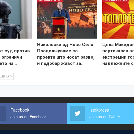
,
Николоски од Ново Село:
Цела Македон
т суд против
Продолжуваме со
портокалов а
о ограничи
проекти што носат развој
екстремни го
ето на…
и подобар живот за…
надлежните с
ЛЕДНО
Facebook
Istokpress
Join us on Facebook
Join us on Twitter