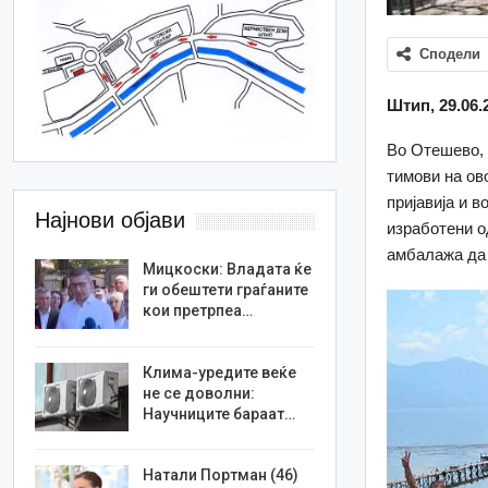
Сподели
Штип, 29.06.
Во Отешево, 
тимови на ов
пријавија и 
Најнови објави
изработени о
амбалажа да 
Мицкоски: Владата ќе
ги обештети граѓаните
кои претрпеа…
Клима-уредите веќе
не се доволни:
Научниците бараат…
Натали Портман (46)