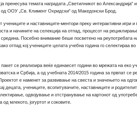
 ја пренесува темата наградата „Светилникот во Александрија“ 
 од ООУ „Св. Климент Охридски“ од Македонски Брод.
т учениците и наставниците-ментори преку интерактивни игри и
оста и начините на селекција на отпад, процесот на рециклирањ
 средина. Посебно внимание беше посветено на реупотребата на
ако отпад кој учениците целата учебна година го селектираа во
 пакет се реализира веќе единаесет години во мрежата на еко у
рватска и Србија, а од учебната 2014/2015 година за првпат се р
Проектот е наменет за развивање на свеста и значењето на одг
ај децата, учениците, всопитувачите, наставниците и родителит
лектирање, одвојување и отстранување на картонот од употреб
 од млекото, јогуртот и соковите.