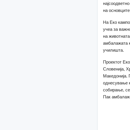
најсоодветно
на основците
На Еко кампо
учеа за важн
на животната
амбалажата к
училишта.
Проектот Еко
Словенија, Х
Македонија. 
однесување к
собирање, се
Пак амбалажа