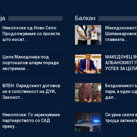
ја
Балкан
Николоски од Ново Село:
Македонскиот
Продолжуваме со проекти
Шипинкаровски
што носат…
главната…
Цела Македонија под
МАКЕДОНЕЦ В
портокалов аларм поради
АЛБАНСКИОТ 
екстремни…
УСПЕХ ЗА ЦЕЛ
ВЛЕН: Охридскиот договор
Бездомникот 
не е сопственост на ДУИ,
пари, а еден од
Законот…
дал…
Николоски: Го зајакнуваме
Се урна скеле 
партнерството со САД
тројца загинат
преку…