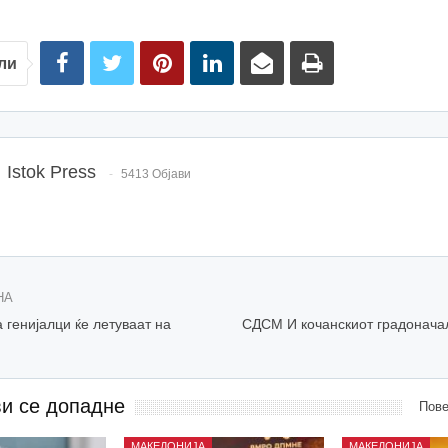
ли
Istok Press
5413 Објави
НА
 генијалци ќе летуваат на
СДСМ И кочанскиот градоначал
ви се допадне
Пове
МАКЕДОНИЈА
МАКЕДОНИЈА