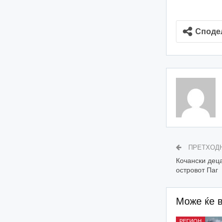
Споде
ПРЕТХОД
Кочански деца
островот Паг
Може ќе 
РЕГИОН