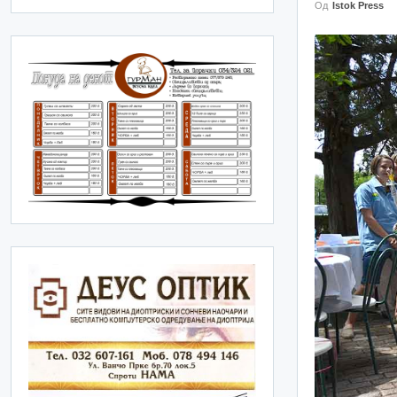
Од
Istok Press