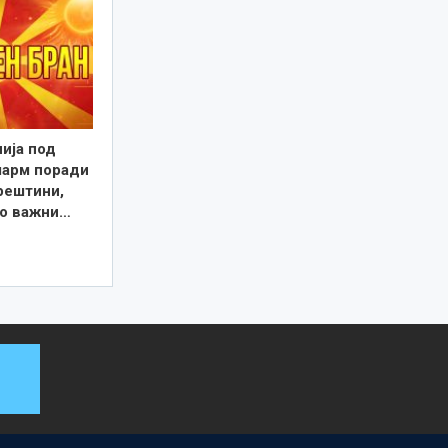
ија под
ларм поради
рештини,
о важни…