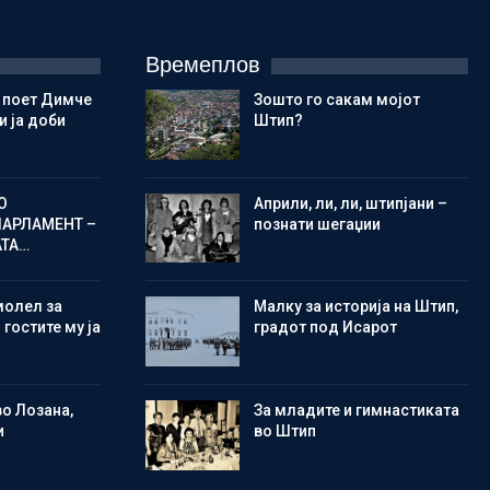
Времеплов
 поет Димче
Зошто го сакам мојот
 ја доби
Штип?
О
Aприли, ли, ли, штипјани –
ПАРЛАМЕНТ –
познати шегаџии
АТА…
молел за
Малку за историја на Штип,
 гостите му ја
градот под Исарот
во Лозана,
Зa младите и гимнастиката
и
во Штип