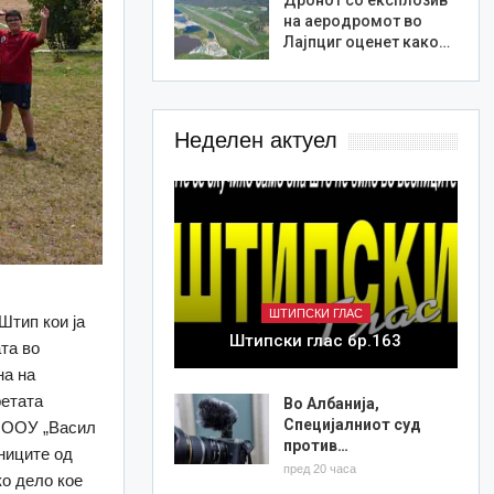
на аеродромот во
Лајпциг оценет како…
Неделен актуел
ШТИПСКИ ГЛАС
Штип кои ја
Штипски глас бр.163
та во
на на
ретата
Во Албанија,
Специјалниот суд
д ООУ „Васил
против…
ниците од
пред 20 часа
ко дело кое