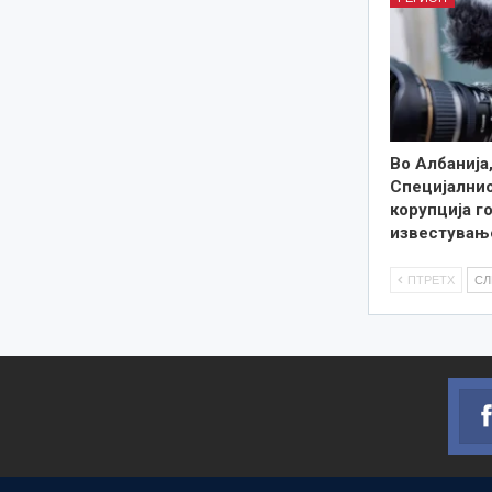
Во Албанија
Специјалнио
корупција г
известувањ
ПТРЕТХ
С