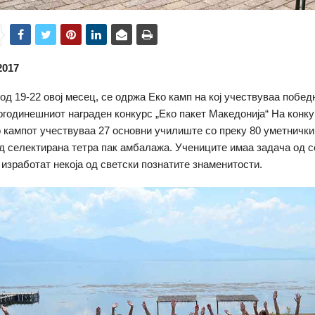
2017
од 19-22 овој месец, се одржа Еко камп на кој учествуваа побед
огодинешниот награден конкурс „Еко пакет Македонија“ На конку
во кампот учествуваа 27 основни училиште со преку 80 уметничк
д селектирана тетра пак амбалажа. Учениците имаа задача од 
изработат некоја од светски познатите знаменитости.