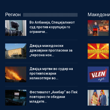
Регион
Македони
Во Албанија, Специјалниот
суд против корупција го
ограничи…
Двајца македонски
државјани прогласени за
„персона нон…
Двајца мртви во судир на
противпожарни
хеликоптери во…
Фестивалот „Анибар“ во Пеќ
повторно ги обедини
младите…