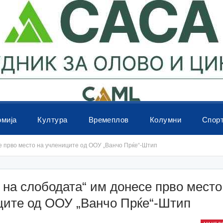
омија
Култура
Времеплов
Колумни
Спор
е прво место на учлениците од ООУ „Ванчо Прќе“-Штип
 на слободата“ им донесе прво место
ците од ООУ „Ванчо Прќе“-Штип