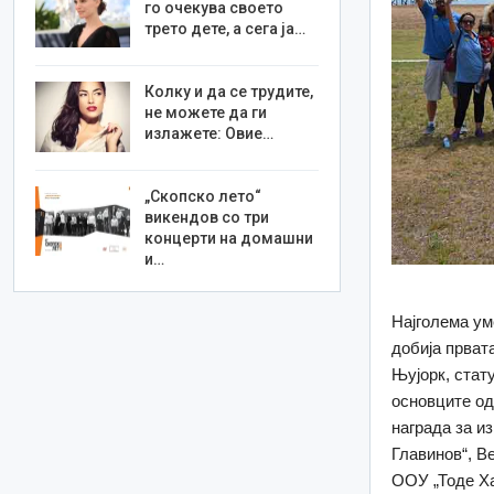
го очекува своето
трето дете, а сега ја…
Колку и да се трудите,
не можете да ги
излажете: Овие…
„Скопско лето“
викендов со три
концерти на домашни
и…
Најголема ум
добија прват
Њујорк, стат
основците од
награда за и
Главинов“, В
ООУ „Тоде Ха