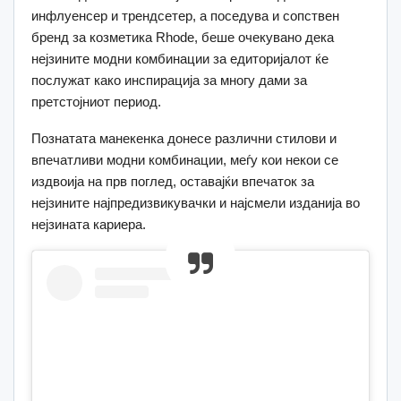
инфлуенсер и трендсетер, а поседува и сопствен
бренд за козметика Rhode, беше очекувано дека
нејзините модни комбинации за едиторијалот ќе
послужат како инспирација за многу дами за
претстојниот период.
Познатата манекенка донесе различни стилови и
впечатливи модни комбинации, меѓу кои некои се
издвоија на прв поглед, оставајќи впечаток за
нејзините најпредизвикувачки и најсмели изданија во
нејзината кариера.