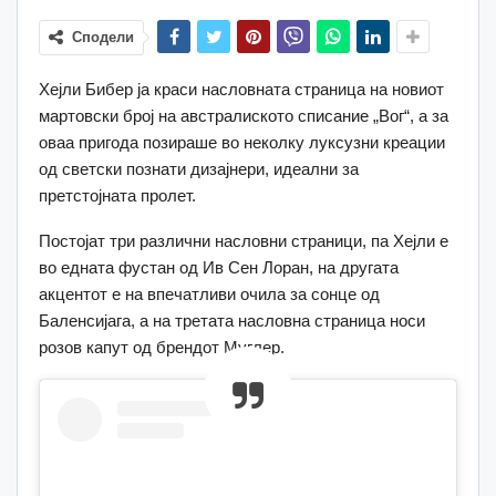
Сподели
Хејли Бибер ја краси насловната страница на новиот
мартовски број на австралиското списание „Вог“, а за
оваа пригода позираше во неколку луксузни креации
од светски познати дизајнери, идеални за
претстојната пролет.
Постојат три различни насловни страници, па Хејли е
во едната фустан од Ив Сен Лоран, на другата
акцентот е на впечатливи очила за сонце од
Баленсијага, а на третата насловна страница носи
розов капут од брендот Муглер.