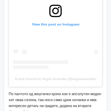
View this post on Instagram
A post shared by Vogue Australia (@vogueaustralia)
По палтото од вештачко крзно кое е апсолутен моден
хит оваа сезона, таа носи само црни хеланки и има
интересен детаљ на градите, додека на втората