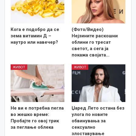
Кога е подобро да се
(Фото/Видео)
зема витамин Д –
Нејзините раскошни
наутро или навечер?
облини го тресат
светот, а сега ја
покажа својата…
ЖИВОТ
ЖИВОТ
Не ви е потребна пегла
Џаред Лето остана без
во жешко време:
улога по новите
Пробајте го овој трик
обвинувања за
за пеглање облека
сексуално
злоставување