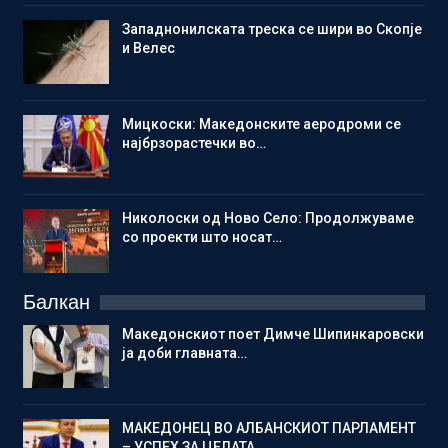
Западнонилската треска се шири во Скопје
и Велес
Мицкоски: Македонските аеродроми се
најбрзорастечки во…
Николоски од Ново Село: Продолжуваме
со проекти што носат…
Балкан
Македонскиот поет Димче Шипинкаровски
ја доби главната…
МАКЕДОНЕЦ ВО АЛБАНСКИОТ ПАРЛАМЕНТ
– УСПЕХ ЗА ЦЕЛАТА…