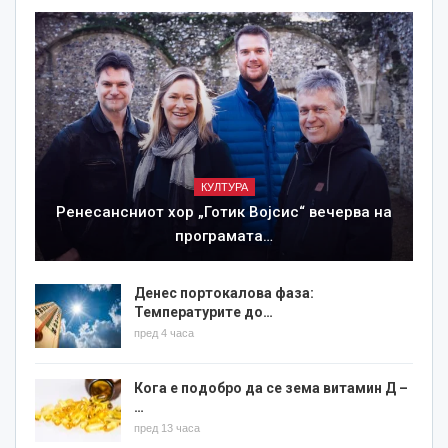
КУЛТУРА
Ренесансниот хор „Готик Војсис“ вечерва на
програмата…
Денес портокалова фаза:
Температурите до…
пред 4 часа
Кога е подобро да се зема витамин Д –
…
пред 13 часа