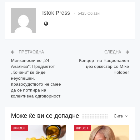
Istok Press
5425 Објави
ПРЕТХОДНА
СЛЕДНА
Менкиноски во „24
Концерт на Национален
Анализа“: Предметот
џез оркестар со Mike
„Кочани“ ќе биде
Holober
неуспешен,
правосудството не смее
да се потпира на
колективна одговорност
Може ќе ви се допадне
Сите
ЖИВОТ
ЖИВОТ