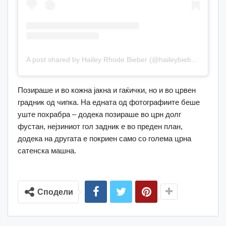
A post shared by Hailey Rhode Bieber (@haileybieber)
Позираше и во кожна јакна и гаќички, но и во црвен
градник од чипка. На едната од фотографиите беше
уште похрабра – додека позираше во црн долг
фустан, нејзиниот гол задник е во преден план,
додека на другата е покриен само со голема црна
сатенска машна.
Сподели