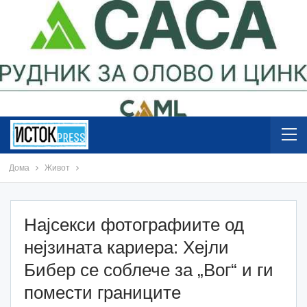
Дома
Живот
Најсекси фотографиите од
нејзината кариера: Хејли
Бибер се соблече за „Вог“ и ги
помести границите