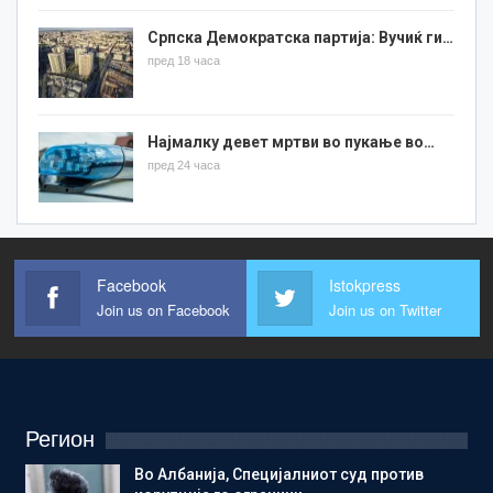
Српска Демократска партија: Вучиќ ги…
пред 18 часа
Најмалку девет мртви во пукање во…
пред 24 часа
Facebook
Istokpress
Join us on Facebook
Join us on Twitter
Регион
Во Албанија, Специјалниот суд против