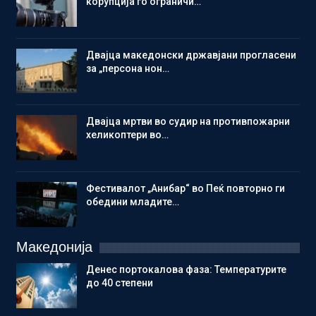
корупција го ограничи…
Двајца македонски државјани прогласени
за „персона нон…
Двајца мртви во судир на противпожарни
хеликоптери во…
Фестивалот „Анибар“ во Пеќ повторно ги
обедини младите…
Македонија
Денес портокалова фаза: Температурите
до 40 степени