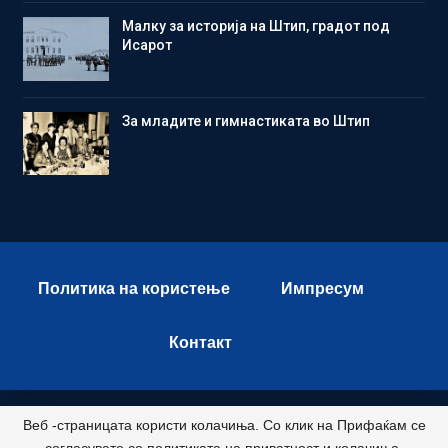
Малку за историја на Штип, градот под
Исарот
Зa младите и гимнастиката во Штип
Политика на користење
Импресум
Контакт
Веб -страницата користи колачиња. Со клик на Прифаќам се
© 2026 - Istok Press. All Rights Reserved.