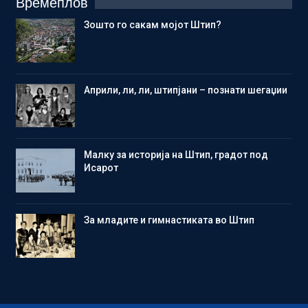
Времеплов
Зошто го сакам мојот Штип?
Aприли, ли, ли, штипјани – познати шегаџии
Малку за историја на Штип, градот под
Исарот
Зa младите и гимнастиката во Штип