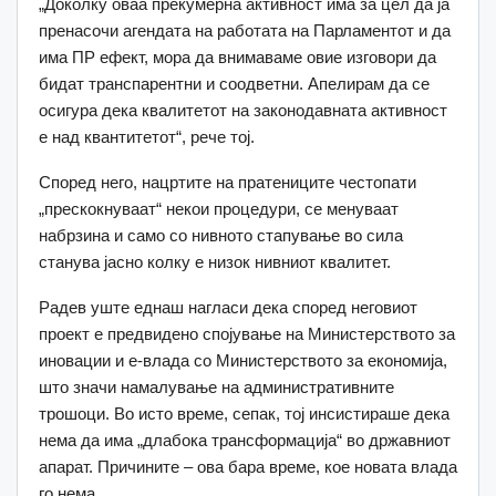
„Доколку оваа прекумерна активност има за цел да ја
пренасочи агендата на работата на Парламентот и да
има ПР ефект, мора да внимаваме овие изговори да
бидат транспарентни и соодветни. Апелирам да се
осигура дека квалитетот на законодавната активност
е над квантитетот“, рече тој.
Според него, нацртите на пратениците честопати
„прескокнуваат“ некои процедури, се менуваат
набрзина и само со нивното стапување во сила
станува јасно колку е низок нивниот квалитет.
Радев уште еднаш нагласи дека според неговиот
проект е предвидено спојување на Министерството за
иновации и е-влада со Министерството за економија,
што значи намалување на административните
трошоци. Во исто време, сепак, тој инсистираше дека
нема да има „длабока трансформација“ во државниот
апарат. Причините – ова бара време, кое новата влада
го нема.