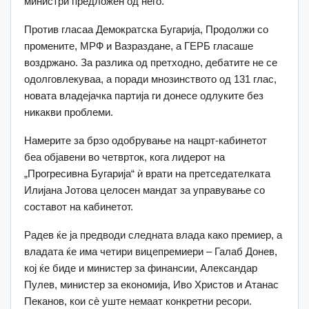
министри предложен од него.
Против гласаа Демократска Бугарија, Продолжи со
промените, МРФ и Вазраздане, а ГЕРБ гласаше
воздржано. За разлика од претходно, дебатите не се
одолговлекуваа, а поради мнозинството од 131 глас,
новата владејачка партија ги донесе одлуките без
никакви проблеми.
Намерите за брзо одобрување на нацрт-кабинетот
беа објавени во четврток, кога лидерот на
„Прогресивна Бугарија“ ѝ врати на претседателката
Илијана Јотова целосен мандат за управување со
составот на кабинетот.
Радев ќе ја предводи следната влада како премиер, а
владата ќе има четири вицепремиери – Галаб Донев,
кој ќе биде и министер за финансии, Александар
Пулев, министер за економија, Иво Христов и Атанас
Пеканов, кои сè уште немаат конкретни ресори.