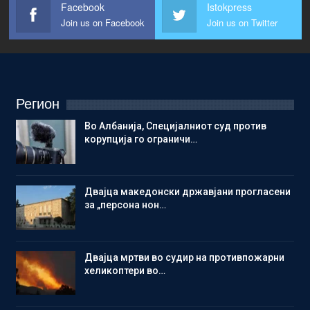
Facebook
Istokpress
Join us on Facebook
Join us on Twitter
Регион
Во Албанија, Специјалниот суд против
корупција го ограничи…
Двајца македонски државјани прогласени
за „персона нон…
Двајца мртви во судир на противпожарни
хеликоптери во…