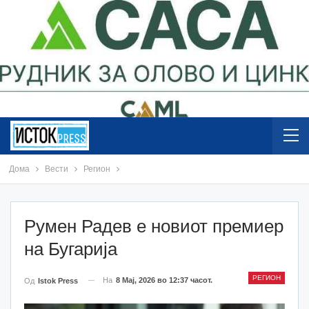
Дома
Вести
Регион
Румен Радев е новиот премиер
на Бугарија
РЕГИОН
На
8 Мај, 2026 во 12:37 часот.
Од
Istok Press