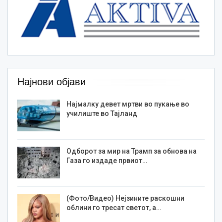
Најнови објави
Најмалку девет мртви во пукање во
училиште во Тајланд
Одборот за мир на Трамп за обнова на
Газа го издаде првиот…
(Фото/Видео) Нејзините раскошни
облини го тресат светот, а…