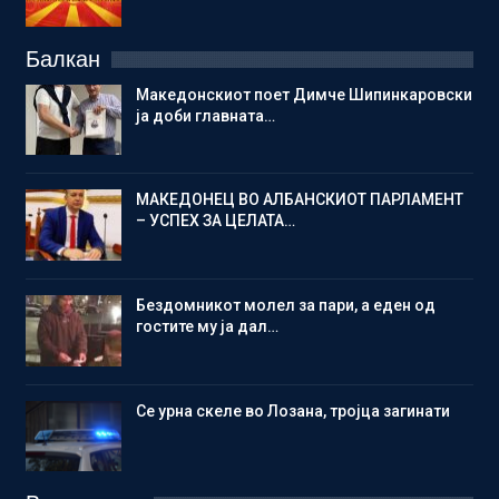
Балкан
Македонскиот поет Димче Шипинкаровски
ја доби главната…
МАКЕДОНЕЦ ВО АЛБАНСКИОТ ПАРЛАМЕНТ
– УСПЕХ ЗА ЦЕЛАТА…
Бездомникот молел за пари, а еден од
гостите му ја дал…
Се урна скеле во Лозана, тројца загинати