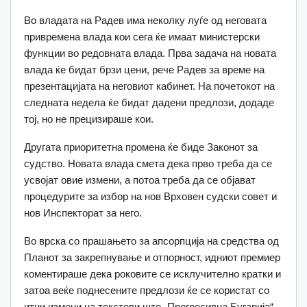
Во владата на Радев има неколку луѓе од неговата
привремена влада кои сега ќе имаат министерски
функции во редовната влада. Прва задача на новата
влада ќе бидат брзи цени, рече Радев за време на
презентацијата на неговиот кабинет. На почетокот на
следната недела ќе бидат дадени предлози, додаде
тој, но не прецизираше кои.
Другата приоритетна промена ќе биде Законот за
судство. Новата влада смета дека прво треба да се
усвојат овие измени, а потоа треба да се објават
процедурите за избор на нов Врховен судски совет и
нов Инспекторат за него.
Во врска со прашањето за апсорпција на средства од
Планот за закрепнување и отпорност, идниот премиер
коментираше дека роковите се исклучително кратки и
затоа веќе поднесените предлози ќе се користат со
итни измени на текстови што „Прогресивна Бугарија“