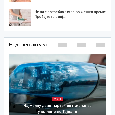
Не ви е потребна пегла во жешко време:
Пробајте го овој…
Неделен актуел
СВЕТ
Најмалку девет мртви во пукање во
училиште во Тајланд