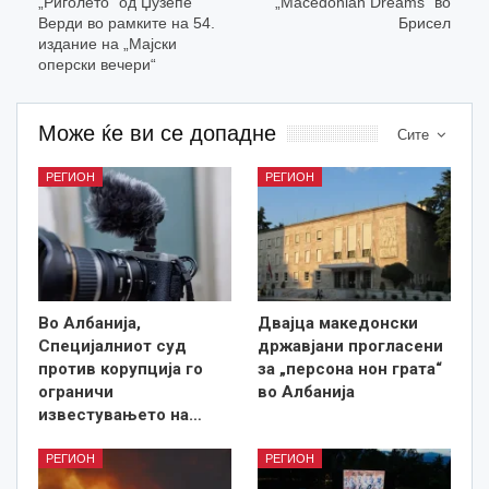
„Риголето“ од Џузепе
„Macedonian Dreams“ во
Верди во рамките на 54.
Брисел
издание на „Мајски
оперски вечери“
Може ќе ви се допадне
Сите
РЕГИОН
РЕГИОН
Во Албанија,
Двајца македонски
Специјалниот суд
државјани прогласени
против корупција го
за „персона нон грата“
ограничи
во Албанија
известувањето на…
РЕГИОН
РЕГИОН