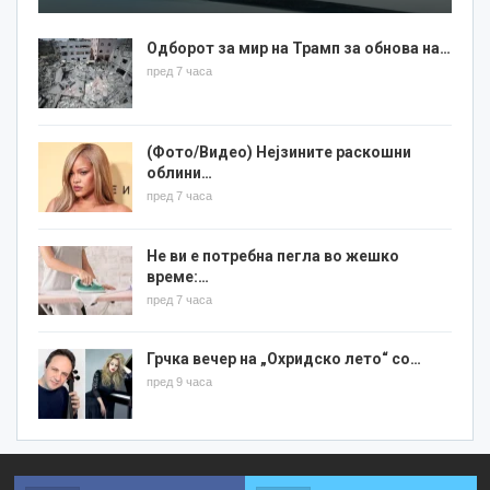
Одборот за мир на Трамп за обнова на…
пред 7 часа
(Фото/Видео) Нејзините раскошни
облини…
пред 7 часа
Не ви е потребна пегла во жешко
време:…
пред 7 часа
Грчка вечер на „Охридско лето“ со…
пред 9 часа