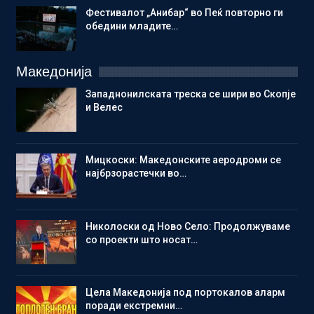
Фестивалот „Анибар“ во Пеќ повторно ги
обедини младите…
Македонија
Западнонилската треска се шири во Скопје
и Велес
Мицкоски: Македонските аеродроми се
најбрзорастечки во…
Николоски од Ново Село: Продолжуваме
со проекти што носат…
Цела Македонија под портокалов аларм
поради екстремни…