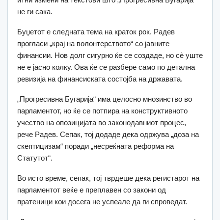
не ги сака.
Буџетот е следната тема на краток рок. Радев
прогласи „крај на волонтерството“ со јавните
финансии. Нов долг сигурно ќе се создаде, но сè уште
не е јасно колку. Ова ќе се разбере само по детална
ревизија на финансиската состојба на државата.
„Прогресивна Бугарија“ има целосно мнозинство во
парламентот, но ќе се потпира на конструктивното
учество на опозицијата во законодавниот процес,
рече Радев. Сепак, тој додаде дека одржува „доза на
скептицизам“ поради „несреќната реформа на
Статутот“.
Во исто време, сепак, тој тврдеше дека регистарот на
парламентот веќе е преплавен со закони од
пратеници кои досега не успеале да ги спроведат.