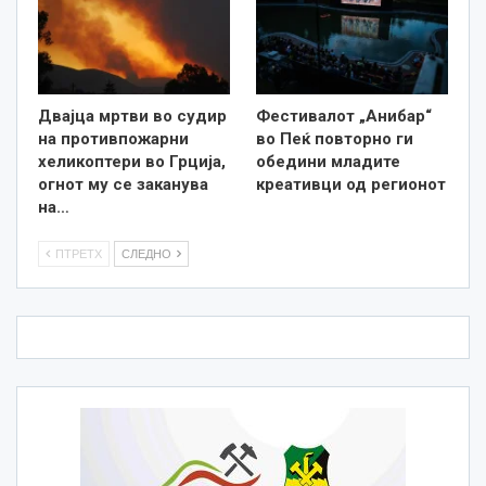
Двајца мртви во судир
Фестивалот „Анибар“
на противпожарни
во Пеќ повторно ги
хеликоптери во Грција,
обедини младите
огнот му се заканува
креативци од регионот
на…
ПТРЕТХ
СЛЕДНО