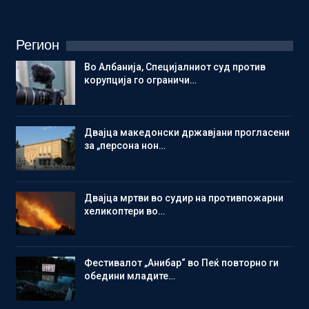
Регион
Во Албанија, Специјалниот суд против
корупција го ограничи…
Двајца македонски државјани прогласени
за „персона нон…
Двајца мртви во судир на противпожарни
хеликоптери во…
Фестивалот „Анибар“ во Пеќ повторно ги
обедини младите…