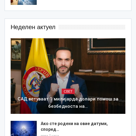
Неделен актуел
СВЕТ
САД ветуваат 1 милијарда долари помош за
безбедноста на…
Ако сте родени на овие датуми,
според…
пред 7 часа