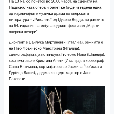
На 13 мај со почеток во 20.00 часот, на сцената на
Националната опера и балет ќе биде изведена една
од најзначајните музички драми во оперската
литература – „Риголето“ од Џузепе Верди, во рамките
на 54. издание на меѓународниот фестивал „Мајски
оперски вечери“.
Диригент е Џанлука Мартиненги (Италија), режијата е
на Пјер Франческо Маестрини (Италија),
сценографијата ја потпишува Гилермо Нова (Шпанија),
костимограф е Кристина Ачети (Италија), а кореограф
Саша Евтимова, хор-мајстори се Јасмина Ѓорѓеска и
Ѓурѓица Дашиќ, додека концерт-мајстор е Јане
Бакевски.