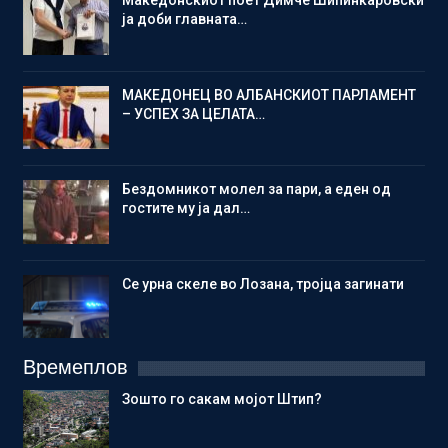
ја доби главната…
МАКЕДОНЕЦ ВО АЛБАНСКИОТ ПАРЛАМЕНТ
– УСПЕХ ЗА ЦЕЛАТА…
Бездомникот молел за пари, а еден од
гостите му ја дал…
Се урна скеле во Лозана, тројца загинати
Времеплов
Зошто го сакам мојот Штип?