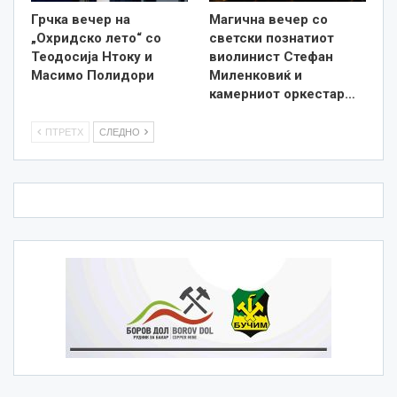
Грчка вечер на
Магична вечер со
„Охридско лето“ со
светски познатиот
Теодосија Нтоку и
виолинист Стефан
Масимо Полидори
Миленковиќ и
камерниот оркестар…
ПТРЕТХ
СЛЕДНО