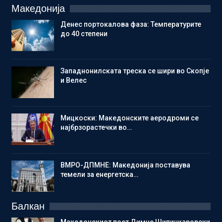
Македонија
Денес портокалова фаза: Температурите
до 40 степени
Западнонилската треска се шири во Скопје
и Велес
Мицкоски: Македонските аеродроми се
најбрзорастечки во…
ВМРО-ДПМНЕ: Македонија поставува
темели за енергетска…
Балкан
Македонскиот поет Димче Шипинкаровски