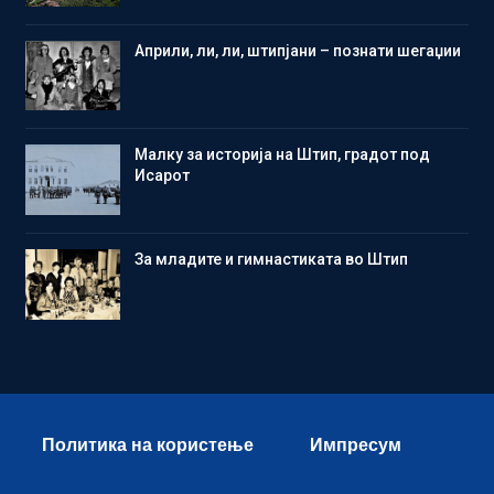
Aприли, ли, ли, штипјани – познати шегаџии
Малку за историја на Штип, градот под
Исарот
Зa младите и гимнастиката во Штип
Политика на користење
Импресум