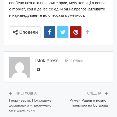
особено позната по своите арии, меѓу кои и „La donna
è mobile“, кои и денес се едни од најпрепознатливите
и најизведуваните во оперската уметност.
Сподели
Istok Press
5429 Објави
ПРЕТХОДНА
СЛЕДНА
Георгиевски: Покажавме
Румен Радев е новиот
доминација – заслужено
премиер на Бугарија
сме шампиони