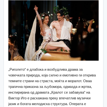
„Риголето“ е длабока и возбудлива драма за
човечката природа, која силно и емотивно ги открива
темните страни на страста, моќта и моралот. Оваа
трагична приказна за љубомора, одмазда и жртва,
инспирирана од драмата „Кралот се забавува“ на
Виктор Иго е раскажана преку впечатлив музички
јазик и богата мелодиска структура. Операта е