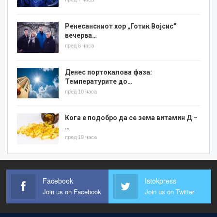
Ренесансниот хор „Готик Војсис“
вечерва…
пред 8 часа
Денес портокалова фаза:
Температурите до…
пред 10 часа
Кога е подобро да се зема витамин Д –
…
пред 19 часа
Facebook
Istokpress
Join us on Facebook
Join us on Twitter