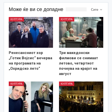
Може ќе ви се допадне
Сите
КУЛТУРА
КУЛТУРА
Ренесансниот хор
Три македонски
„Готик Војсис“ вечерва
филмови се снимаат
на програмата на
летово, четвртиот
„Охридско лето“
почнува на крајот на
август
КУЛТУРА
КУЛТУРА