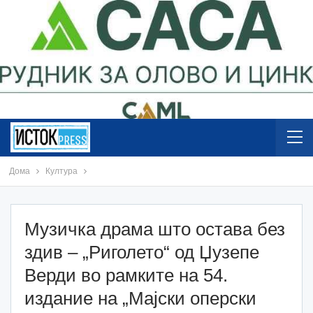
Дома
Култура
Музичка драма што остава без
здив – „Риголето“ од Џузепе
Верди во рамките на 54.
издание на „Мајски оперски