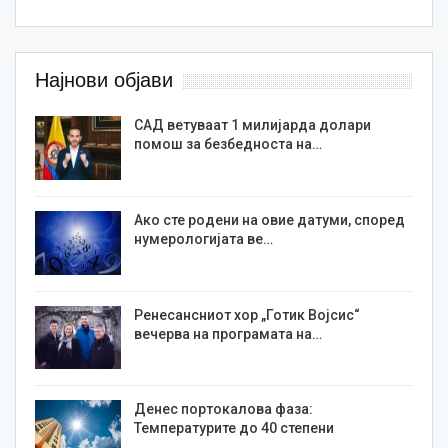
Најнови објави
САД ветуваат 1 милијарда долари
помош за безбедноста на…
Ако сте родени на овие датуми, според
нумерологијата ве…
Ренесансниот хор „Готик Војсис“
вечерва на програмата на…
Денес портокалова фаза:
Температурите до 40 степени