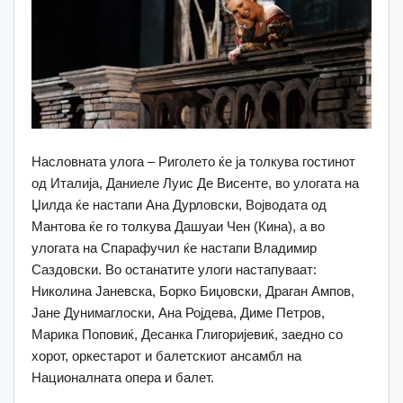
Насловната улога – Риголето ќе ја толкува гостинот
од Италија, Даниеле Луис Де Висенте, во улогата на
Џилда ќе настапи Ана Дурловски, Војводата од
Мантова ќе го толкува Дашуаи Чен (Кина), а во
улогата на Спарафучил ќе настапи Владимир
Саздовски. Во останатите улоги настапуваат:
Николина Јаневска, Борко Биџовски, Драган Ампов,
Јане Дунимаглоски, Ана Ројдева, Диме Петров,
Марика Поповиќ, Десанка Глигоријевиќ, заедно со
хорот, оркестарот и балетскиот ансамбл на
Националната опера и балет.