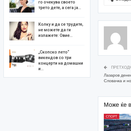
го очекува своето
трето дете, а сега ја…
Колку и да се трудите,
не можете да ги
излажете: Овие…
„Скопско лето“
викендов со три
концерти на домашни
ПРЕТХОД
и…
Лазаров денес
Словачка и но
Може ќе 
СПОРТ