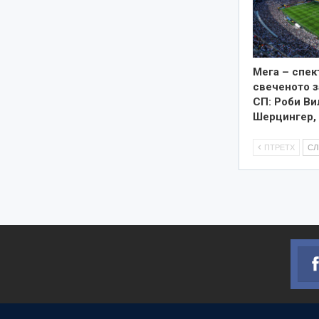
Мега – спек
свеченото 
СП: Роби Ви
Шерцингер,
ПТРЕТХ
С