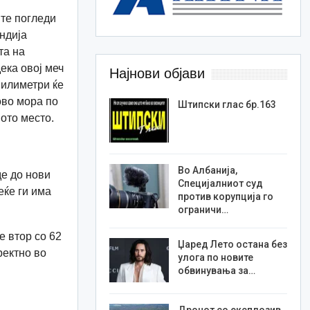
ите погледи
ндија
та на
ека овој меч
Најнови објави
 милиметри ќе
ово мора по
Штипски глас бр.163
вото место.
Во Албанија,
де до нови
Специјалниот суд
еќе ги има
против корупција го
ограничи…
е втор со 62
Џаред Лето остана без
ректно во
улога по новите
обвинувања за…
Дронот со експлозив