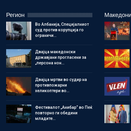
Регион
Македони
Во Албанија, Специјалниот
суд против корупција го
ограничи…
Двајца македонски
државјани прогласени за
„персона нон…
Двајца мртви во судир на
противпожарни
хеликоптери во…
Фестивалот „Анибар“ во Пеќ
повторно ги обедини
младите…