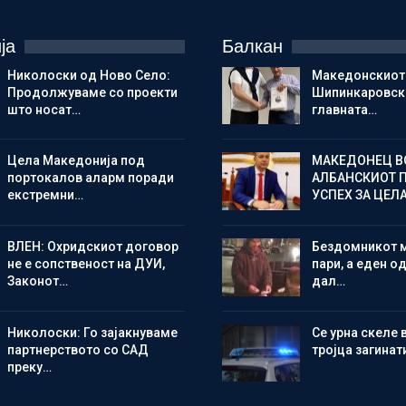
ја
Балкан
Николоски од Ново Село:
Македонскиот
Продолжуваме со проекти
Шипинкаровски
што носат…
главната…
Цела Македонија под
МАКЕДОНЕЦ В
портокалов аларм поради
АЛБАНСКИОТ 
екстремни…
УСПЕХ ЗА ЦЕЛ
ВЛЕН: Охридскиот договор
Бездомникот 
не е сопственост на ДУИ,
пари, а еден од
Законот…
дал…
Николоски: Го зајакнуваме
Се урна скеле 
партнерството со САД
тројца загинат
преку…