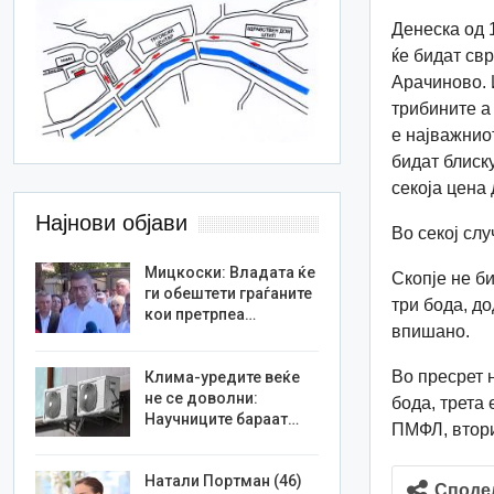
Денеска од 
ќе бидат св
Арачиново. 
трибините а
е најважниот
бидат блиск
секоја цена 
Најнови објави
Во секој слу
Мицкоски: Владата ќе
Скопје не б
ги обештети граѓаните
три бода, д
кои претрпеа…
впишано.
Во пресрет 
Клима-уредите веќе
не се доволни:
бода, трета 
Научниците бараат…
ПМФЛ, втори
Натали Портман (46)
Споде