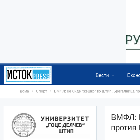
Вести
Екон
Дома
Спорт
ВМФЛ: Ќе биде “жешко“ во Штип, Брегалница п
ВМФЛ: 
против 