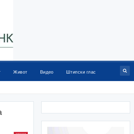
т
Живот
Видео
Штипски глас
а