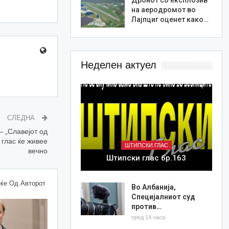
на аеродромот во
Лајпциг оценет како…
Неделен актуел
СЛЕДНА
 „Славејот од
 глас ќе живее
ШТИПСКИ ГЛАС
вечно
Штипски глас бр.163
ќе Од Авторот
Во Албанија,
Специјалниот суд
против…
пред 14 часа