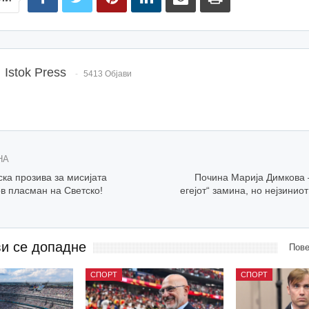
Istok Press
5413 Објави
НА
ка прозива за мисијата
Почина Марија Димкова –
в пласман на Светско!
егејот“ замина, но нејзиниот
ви се допадне
Пове
СПОРТ
СПОРТ