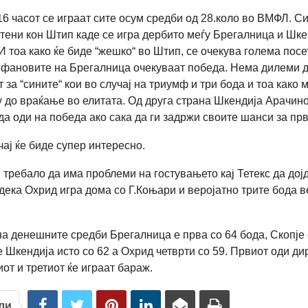
16 часот се играат сите осум средби од 28.коло во ВМФЛ. С
ртени кон Штип каде се игра дербито меѓу Брегалница и Шке
И тоа како ќе биде “жешко“ во Штип, се очекува голема посе
 фановите на Брегалница очекуваат победа. Нема дилеми д
 за “сините“ кои во случај на триумф и три бода и тоа како
у до враќање во елитата. Од друга страна Шкендија Арачин
да оди на победа ако сака да ги задржи своите шанси за пр
чај ќе биде супер интересно.
и требало да има проблеми на гостувањето кај Тетекс да дој
одека Охрид игра дома со Г.Коњари и веројатно трите бода в
на денешните средби Брегалница е прва со 64 бода, Скопје 
е Шкендија исто со 62 а Охрид четврти со 59. Првиот оди ди
от и третиот ќе играат бараж.
ли