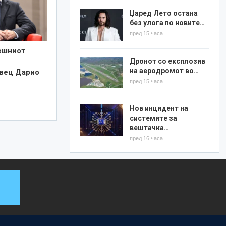
Џаред Лето остана
без улога по новите…
пред 15 часа
ешниот
Дронот со експлозив
на аеродромот во…
вец Дарио
пред 15 часа
Нов инцидент на
системите за
вештачка…
пред 16 часа