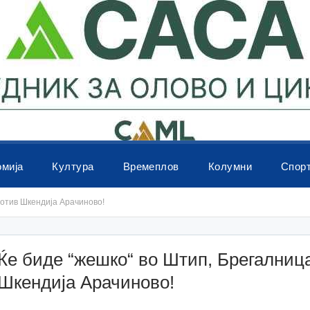
омија
Култура
Времеплов
Колумни
Спор
ротив Шкендија Арачиново!
Ќе биде “жешко“ во Штип, Брегалниц
Шкендија Арачиново!