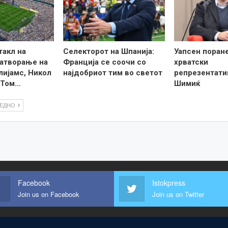
такл на
Селекторот на Шпанија:
Уапсен поран
затворање на
Франција се соочи со
хрватски
лијамс, Никол
најдобриот тим во светот
репрезентати
 Том…
Шимиќ
ЛЕДНО
Facebook
Istokpress
Join us on Facebook
Join us on Twitter