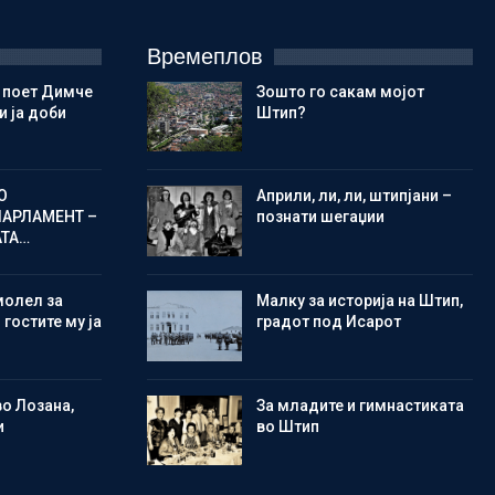
Времеплов
 поет Димче
Зошто го сакам мојот
 ја доби
Штип?
О
Aприли, ли, ли, штипјани –
ПАРЛАМЕНТ –
познати шегаџии
АТА…
молел за
Малку за историја на Штип,
 гостите му ја
градот под Исарот
во Лозана,
Зa младите и гимнастиката
и
во Штип