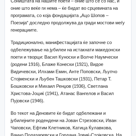
Соништата на нашите поети – оние што се со нас, и
оние што веќе ги нема – ќе бидат во срцевината на
програмата, со која фондацијата „Ацо Шопов –
Поезија“ доследно продолжува да гради мостови меѓу
генерациите.
Традиционално, манифестацијата ќе започне со
одбележување на јубилеи на истакнати македонски
поети и творци: Васил Куноски и Волче Наумчески
(родени 1916), Блаже Конески (1921), Видое
Видичевски, Илхами Емин, Анте Поповски, Љупчо
Стојменски и Љубен Ташковски (1931), Петар Т.
Бошковски и Михаил Ренџов (1936), Светлана
Христова-Јоциќ (1941), Атанас Вангелов и Васил
Пујовски (1946).
Во текот на Деновите ќе бидат одбележани и
јубилејните родендени на Јован Стрезовски, Иван
Чаповски, Ефтим Клетников, Катица Ќулавкова,
Ванчо Полазаревски и Гордана Јовиќ-Стојковска. На