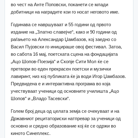
во чест на Анте Поповски, поканети се млади
добитници на наградите кои го носат неговото име.
Годинава се навршуваат и 55 години од првото
издание на „Златно славејче“, како и 90 години од
раѓањето на Александар Џамбазов, кој заедно со
Васил Пујовски го иницираше овој фестивал. Затоа,
во сабота 16 мај, поетската сцена на фондацијата
„Ацо Шопов-Поезија“ и Скопје Сити Мол ќе се
претвори во еден прекрасен поетски и музички
лавиринт, низ кој публиката ќе ја води Игор Џамбазов.
Предвидена е и интерактивна програма во која
учествуваат ученици од основните училишта „Ацо
Шопов“ и „Владо Тасевски“.
Голем број деца од целата земја се очекуваат и на
Државниот рецитаториски натпревар за ученици од
основно и средно образование кој ќе се одржи во
киното Синеплекс.