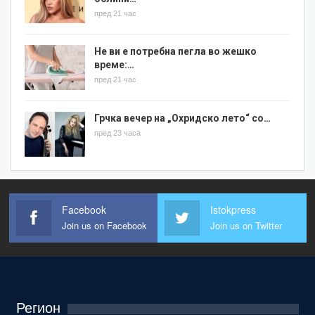
пред 21 час
Не ви е потребна пегла во жешко
време:…
пред 21 час
Грчка вечер на „Охридско лето“ со…
пред 23 часа
Facebook
Istokpress
Join us on Facebook
Join us on Twitter
Регион