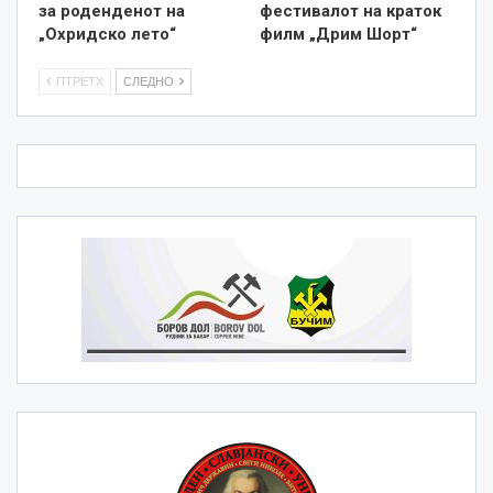
за роденденот на
фестивалот на краток
„Охридско лето“
филм „Дрим Шорт“
ПТРЕТХ
СЛЕДНО