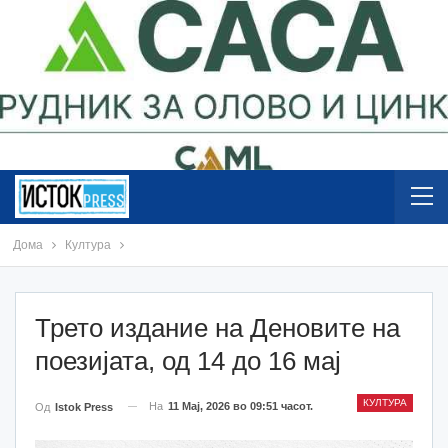
Дома
Култура
Трето издание на Деновите на
поезијата, од 14 до 16 мај
КУЛТУРА
На
11 Мај, 2026 во 09:51 часот.
Од
Istok Press