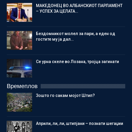
МАКЕДОНЕЦ ВО АЛБАНСКИОТ ПАРЛАМЕНТ
– УСПЕХ ЗА ЦЕЛАТА…
Бездомникот молел за пари, а еден од
гостите му ја дал…
Се урна скеле во Лозана, тројца загинати
Времеплов
Зошто го сакам мојот Штип?
Aприли, ли, ли, штипјани – познати шегаџии