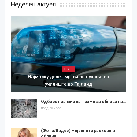
Неделен актуел
СВЕТ
Најмалку девет мртви во пукање во
училиште во Тајланд
Одборот за мир на Трамп за обнова на…
пред 20 часа
(Фото/Видео) Нејзините раскошни
облини…