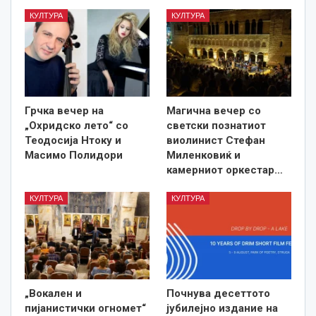
КУЛТУРА
КУЛТУРА
Грчка вечер на
Магична вечер со
„Охридско лето“ со
светски познатиот
Теодосија Нтоку и
виолинист Стефан
Масимо Полидори
Миленковиќ и
камерниот оркестар…
КУЛТУРА
КУЛТУРА
„Вокален и
Почнува десеттото
пијанистички огномет“
јубилејно издание на