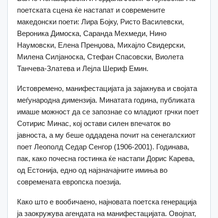
поетската сцена ќе настапат и современите
македонски поети: Лира Бојку, Ристо Василевски,
Вероника Димоска, Саранда Мехмеди, Нино
Наумовски, Елена Пренџова, Михајло Свидерски,
Милена Силјаноска, Стефан Спасовски, Виолета
Танчева-Златева и Лејла Шериф Емин.
Истовремено, манифестацијата ја зајакнува и својата
меѓународна димензија. Минатата година, публиката
имаше можност да се запознае со младиот грчки поет
Сотирис Минас, кој остави силен впечаток во
јавноста, а му беше оддадена почит на сенегалскиот
поет Леополд Седар Сенгор (1906-2001). Годинава,
пак, како почесна гостинка ќе настапи Дорис Карева,
од Естонија, едно од најзначајните имиња во
современата европска поезија.
Како што е вообичаено, најновата поетска генерација
ја заокружува агендата на манифестацијата. Овојпат,