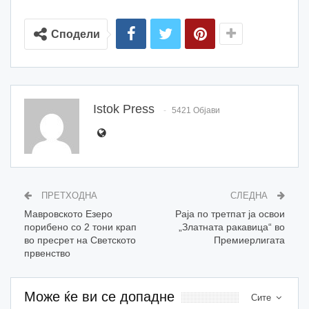
Сподели
Istok Press
5421 Објави
ПРЕТХОДНА
СЛЕДНА
Мавровското Езеро
Раја по третпат ја освои
порибено со 2 тони крап
„Златната ракавица“ во
во пресрет на Светското
Премиерлигата
првенство
Може ќе ви се допадне
Сите