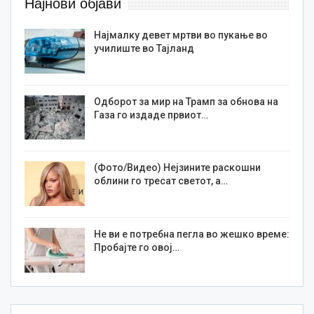
Најнови објави
Најмалку девет мртви во пукање во
училиште во Тајланд
Одборот за мир на Трамп за обнова на
Газа го издаде првиот…
(Фото/Видео) Нејзините раскошни
облини го тресат светот, а…
Не ви е потребна пегла во жешко време:
Пробајте го овој…