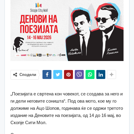
Сподели
„Поезијата е свртена кон човекот, се создава за него и
ги дели неговите соништа“. Под ова мото, кое му го
должиме на Ацо Шопов, годинава ќе се одржи третото
издание на Деновите на поезијата, од 14 до 16 мај, во
Скопје Сити Мол.