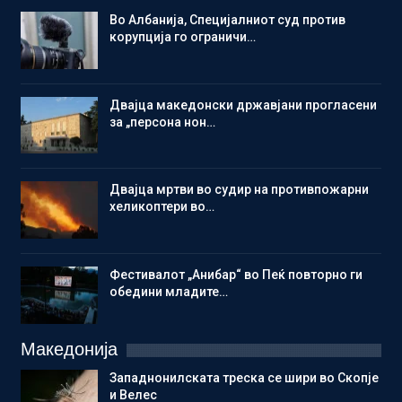
Во Албанија, Специјалниот суд против
корупција го ограничи…
Двајца македонски државјани прогласени
за „персона нон…
Двајца мртви во судир на противпожарни
хеликоптери во…
Фестивалот „Анибар“ во Пеќ повторно ги
обедини младите…
Македонија
Западнонилската треска се шири во Скопје
и Велес