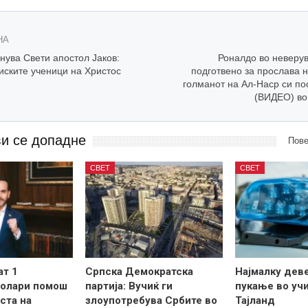
НА
нува Свети апостол Јаков:
Роналдо во неверу
иските ученици на Христос
подготвено за прослава н
голманот на Ал-Наср си по
(ВИДЕО) во
ви се допадне
Пове
СВЕТ
СВЕТ
ат 1
Српска Демократска
Најмалку дев
долари помош
партија: Вучиќ ги
пукање во уч
ста на
злоупотребува Србите во
Тајланд