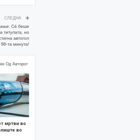
СЛЕДНА
вање: Сè беше
а титулата, но
стигна автогол
 98-та минута!
ќе Од Авторот
ет мртви во
илиште во