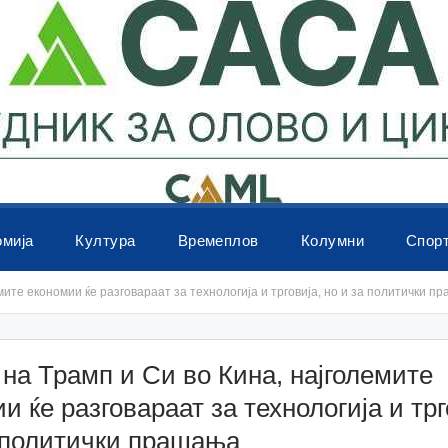
омија
Култура
Времеплов
Колумни
Спор
мите економии ќе разговараат за технологија и трговија, но и за политички п
на Трамп и Си во Кина, најголемите
и ќе разговараат за технологија и трг
а политички прашања