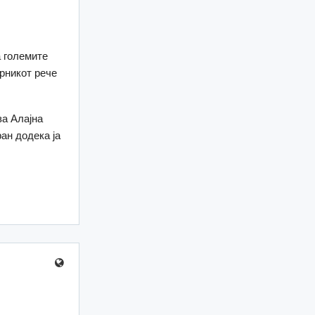
а големите
рникот рече
за Алајна
ан додека ја