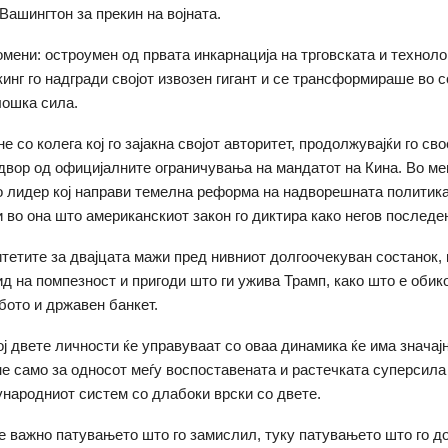
Вашингтон за прекин на војната.
омени: остроумен од првата инкарнација на трговската и техноло
кинг го надгради својот извозен гигант и се трансформираше во 
лошка сила.
е со колега кој го зајакна својот авторитет, продолжувајќи го св
вор од официјалните ограничувања на мандатот на Кина. Во ме
о лидер кој направи темелна реформа на надворешната политик
 во она што американскиот закон го диктира како негов последе
итетите за двајцата мажи пред нивниот долгоочекуван состанок, к
ид на помпезност и пригоди што ги ужива Трамп, како што е обик
бото и државен банкет.
ој двете личности ќе управуваат со оваа динамика ќе има значај
е само за односот меѓу воспоставената и растечката суперсила 
ѓународниот систем со длабоки врски со двете.
 е важно патувањето што го замислил, туку патувањето што го д