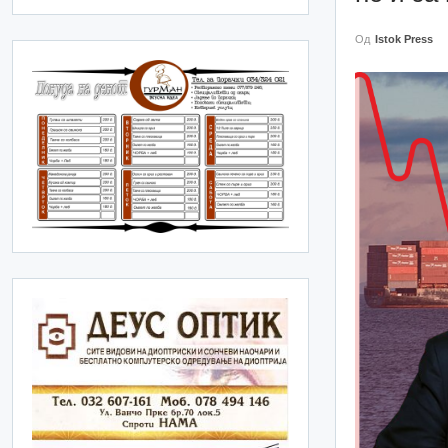
Од
Istok Press