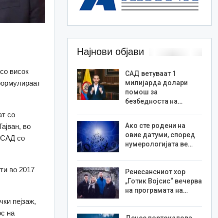
Најнови објави
со висок
САД ветуваат 1
еформулираат
милијарда долари
помош за
безбедноста на…
ат со
Ако сте родени на
ајван, во
овие датуми, според
 САД со
нумерологијата ве…
ти во 2017
Ренесансниот хор
„Готик Војсис“ вечерва
на програмата на…
чки пејзаж,
ос на
Денес портокалова