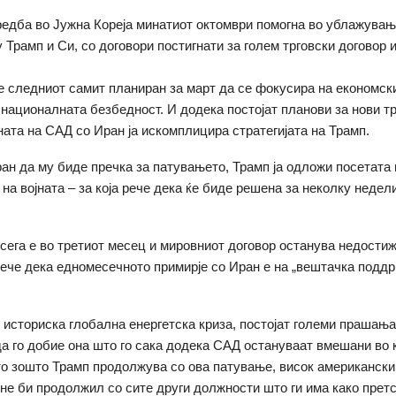
редба во Јужна Кореја минатиот октомври помогна во ублажувањ
у Трамп и Си, со договори постигнати за голем трговски договор
 следниот самит планиран за март да се фокусира на економск
 националната безбедност. И додека постојат планови за нови т
јната на САД со Иран ја искомплицира стратегијата на Трамп.
ран да му биде пречка за патувањето, Трамп ја одложи посетата 
на војната – за која рече дека ќе биде решена за неколку недели
а сега е во третиот месец и мировниот договор останува недости
ече дека едномесечното примирје со Иран е на „вештачка подд
е историска глобална енергетска криза, постојат големи прашања
а го добие она што го сака додека САД остануваат вмешани во 
о зошто Трамп продолжува со ова патување, висок американск
 не би продолжил со сите други должности што ги има како прет