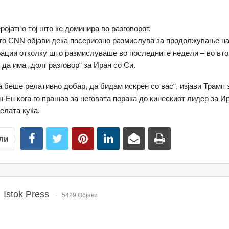
ројатно тој што ќе доминира во разговорот.
ого CNN објави дека посериозно размислува за продолжување н
ации отколку што размислуваше во последните недели – во вто
 да има „долг разговор“ за Иран со Си.
 беше релативно добар, да бидам искрен со вас“, изјави Трамп 
н-Ен кога го прашаа за неговата порака до кинескиот лидер за Ир
елата куќа.
ли
Istok Press
5429 Објави