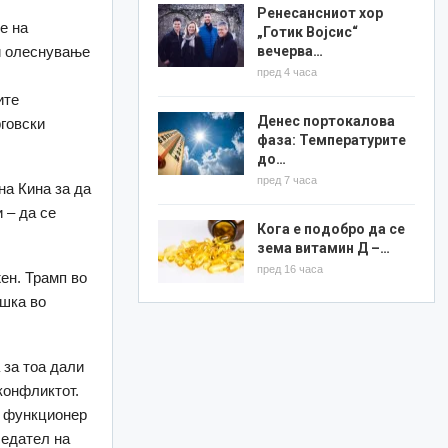
Ренесансниот хор
е на
„Готик Војсис“
вечерва…
 и олеснување
пред 4 часа
ите
Денес портокалова
рговски
фаза: Температурите
до…
пред 7 часа
на Кина за да
 – да се
Кога е подобро да се
зема витамин Д –…
пред 16 часа
жен. Трамп во
ршка во
 за тоа дали
конфликтот.
и функционер
седател на