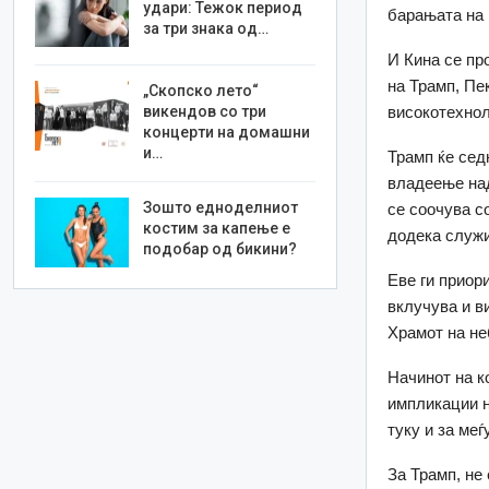
удари: Тежок период
барањата на 
за три знака од…
И Кина се пр
на Трамп, Пе
„Скопско лето“
викендов со три
високотехно
концерти на домашни
и…
Трамп ќе седн
владеење над
Зошто едноделниот
се соочува с
костим за капење е
додека служи
подобар од бикини?
Еве ги приор
вклучува и в
Храмот на не
Начинот на к
импликации н
туку и за ме
За Трамп, не