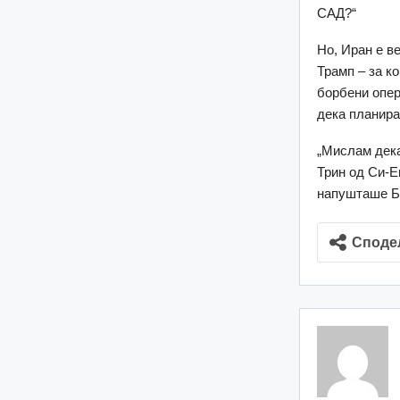
САД?“
Но, Иран е ве
Трамп – за к
борбени опер
дека планира
„Мислам дека
Трин од Си-Е
напушташе Б
Споде