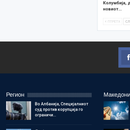
Колумбија, 
новиот…
ПТРЕТХ
С
Регион
Македони
Во Албанија, Специјалниот
суд против корупција го
ограничи…