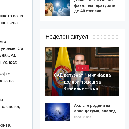
фаза: Температурите
до 40 степени
шката војна
сопствена
Неделен актуел
оето
ѓувреме, Си
а на САД,
н мандат.
СВЕТ
ој ќе
САД ветуваат 1 милијарда
олка на
долари помош за
безбедноста на…
ни
Ако сте родени на
во светот,
овие датуми, според…
пред 3 часа
обива.