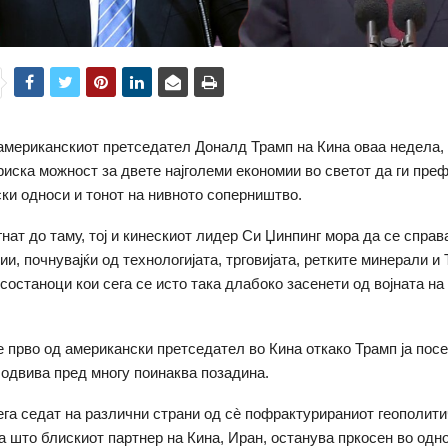
американскиот претседател Доналд Трамп на Кина оваа недела, 
ориска можност за двете најголеми економии во светот да ги пр
ски односи и тонот на нивното соперништво.
гнат до таму, тој и кинескиот лидер Си Џинпинг мора да се справ
и, почнувајќи од технологијата, трговијата, ретките минерали и Т
состаноци кои сега се исто така длабоко засенети од војната на
 прво од американски претседател во Кина откако Трамп ја посе
е одвива пред многу поинаква позадина.
ега седат на различни страни од сè пофрактурираниот геополити
а што блискиот партнер на Кина, Иран, останува пркосен во одн