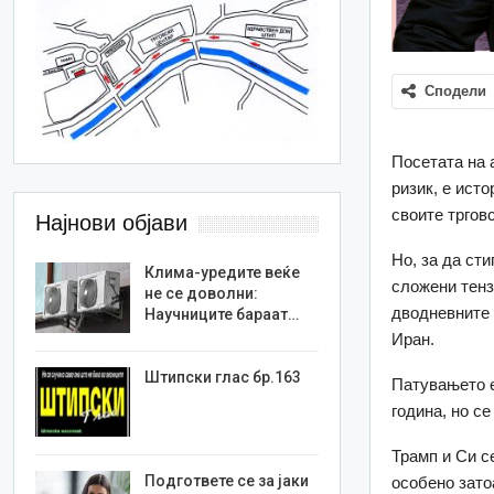
Сподели
Посетата на 
ризик, е ист
своите тргов
Најнови објави
Но, за да сти
Клима-уредите веќе
сложени тензи
не се доволни:
дводневните 
Научниците бараат…
Иран.
Штипски глас бр.163
Патувањето е
година, но с
Трамп и Си с
Подгответе се за јаки
особено зато