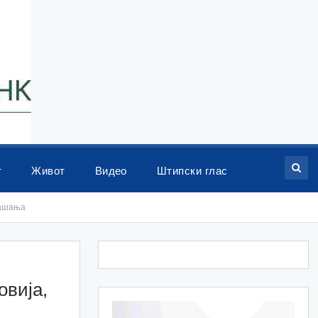
т
Живот
Видео
Штипски глас
рашања
овија,