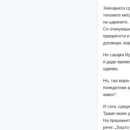
Значајната с
тензиите меѓ
на царините.
Се очекуваше
приоритети и
договори, во
Не сакајќи И
ѝ даде време 
одвива.
Но, таа војн
понеделник р
живот“.
И сега, сред
Трамп може д
На прашањет
рече: „Зошто