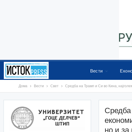
Вести
Екон
Дома
Вести
Свет
Средба на Трамп и Си во Кина, најголе
Средба 
економи
но и з