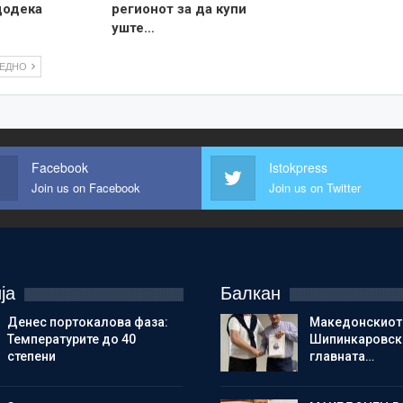
додека
регионот за да купи
уште…
ЛЕДНО
Facebook
Istokpress
Join us on Facebook
Join us on Twitter
ја
Балкан
Денес портокалова фаза:
Македонскиот
Температурите до 40
Шипинкаровски
степени
главната…