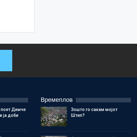
Времеплов
 поет Димче
Зошто го сакам мојот
 ја доби
Штип?