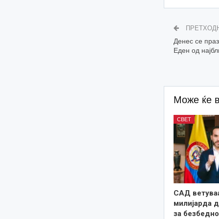
ПРЕТХОД
Денес се праз
Еден од најбл
Може ќе 
СВЕТ
САД ветува
милијарда 
за безбедно