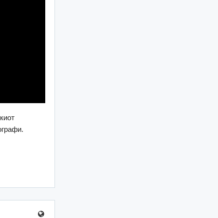
киот
ографи.