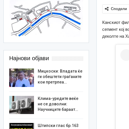
Сподели
Канскиот фил
сегмент кој 
деколте на Х
Најнови објави
Мицкоски: Владата ќе
ги обештети граѓаните
кои претрпеа…
Клима-уредите веќе
не се доволни:
Научниците бараат…
Штипски глас бр.163