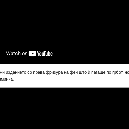
ужи изданието со права фризура на фен што ѝ паѓаше по грбот, но
шминка.