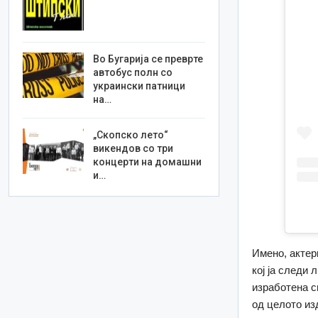
Во Бугарија се преврте
автобус полн со
украински патници
на…
„Скопско лето“
викендов со три
концерти на домашни
и…
Имено, актер
кој ја следи 
изработена с
од целото из