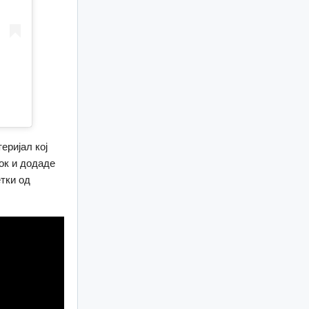
еријал кој
ок и додаде
етки од