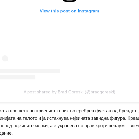
View this post on Instagram
A post shared by Brad Goreski (@bradgoreski)
ката прошета по црвениот тепих во сребрен фустан од брендот
линијата на телото и ја истакнува нејзината завидна фигура. Креа
поред нејзините мерки, а е украсена со прав крој и пеплум – вп
дание.