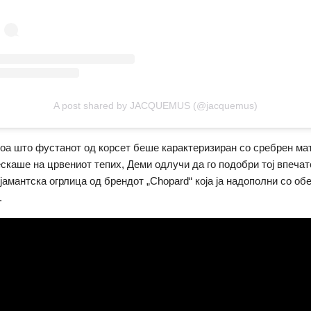
A post shared by JACQUEMUS (@jacquemus)
тоа што фустанот од корсет беше карактеризиран со сребрен мат
скаше на црвениот тепих, Деми одлучи да го подобри тој впечат
јамантска огрлица од брендот „Chopard“ која ја надополни со об
.