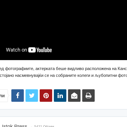
ед фотографиите, актерката беше видливо расположена на Канс
стојано насмевнувајќи се на собраните колеги и љубопитни фот
ли
Istok Press
5421 Објави