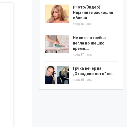
(Фото/Видео)
Нејзините раскошни
облини…
пред 16 часа
Не ви е потребна
пегла во жешко
време:…
пред 17 часа
Грчка вечер на
„Охридско лето“ со…
пред 19 часа