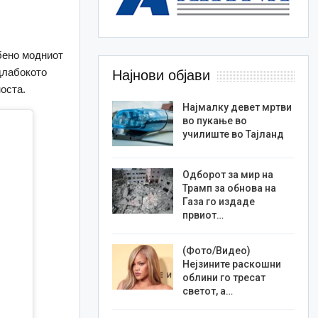
бено модниот
длабокото
Најнови објави
оста.
Најмалку девет мртви
во пукање во
училиште во Тајланд
Одборот за мир на
Трамп за обнова на
Газа го издаде
првиот…
(Фото/Видео)
Нејзините раскошни
облини го тресат
светот, а…