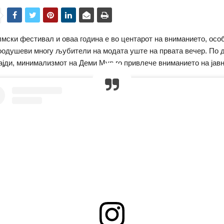
мски фестивал и оваа година е во центарот на вниманието, осо
воодушеви многу љубители на модата уште на првата вечер. По 
ајди, минимализмот на Деми Мур го привлече вниманието на јавн