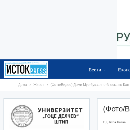
Вести
Екон
Дома
Живот
(Фото/Видео) Деми Мур буквално блеска во Кан
(Фото/В
Од
Istok Press