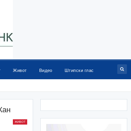
т
Живот
Видео
Штипски глас
Кан
ЖИВОТ