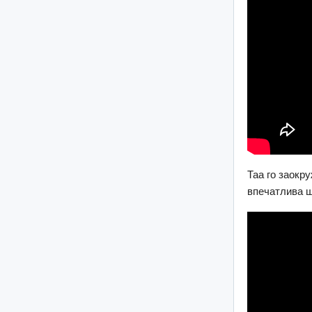
Таа го заокр
впечатлива 