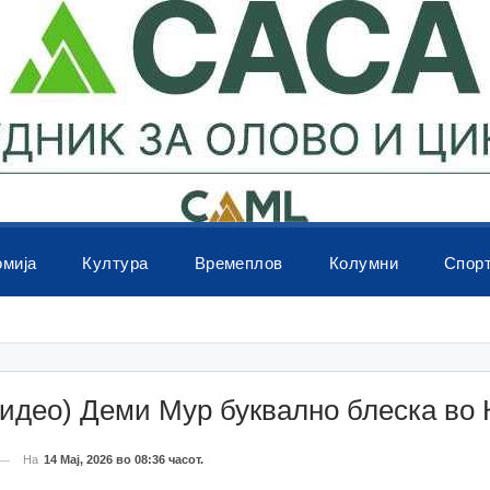
омија
Култура
Времеплов
Колумни
Спор
идео) Деми Мур буквално блеска во 
На
14 Мај, 2026 во 08:36 часот.