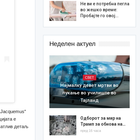
Не ви е потребна пегла
во жешко време:
Пробајте го овој…
Неделен актуел
СВЕТ
Најмалку девет мртви во
пукање во училиште во
Тајланд
 „Jacquemus“
Одборот за мир на
цијата е
Трамп за обнова на…
ечатлив детаљ
пред 16 часа