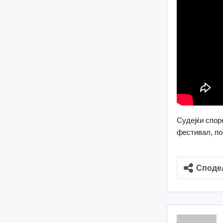
Судејќи спор
фестивал, по
Споде