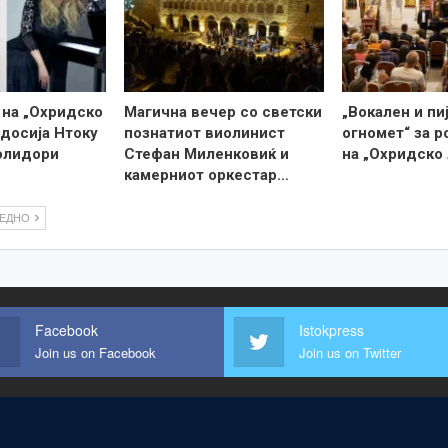
 на „Охридско
Магична вечер со светски
„Вокален и пи
одосија Нтоку
познатиот виолинист
огномет“ за 
олидори
Стефан Миленковиќ и
на „Охридско 
камерниот оркестар…
ЛЕДНО
Facebook
Istokpress
Join us on Facebook
Join us on Twitter