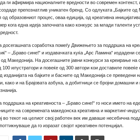
да ги афирмира националните вредности во современ контекст,
 создаде препознатлив уникатен бренд. Со одлуката „Бајките од
л од образовниот процес, оваа едиција, од креативна иницијати
мер кога една идеја започната како конкурс за млади таленти ус
редност.
а досегашната соработка помеѓу Движењето за поддршка на кре
ќ“ – „Браво сине!“ и издавачката куќа „Арс Ламина“ издадени се
 од Македонија. На досегашните јавни конкурси за креирање на 
д 100 илустратори и повеќе од 300 автори кои доставиле повеќе 
од изданијата на бајките и басните од Македонија се преведени 
ци, како и на Брајовата азбука, а добитници се бројни домашни и
знанија.
 поддршка на креативноста – „Браво сине!“ го носи името на ед
иците на современата македонска креативна и маркетинг-индус
ој во текот на целиот свој работен век им даваше несебична по
 поттикнуваше да го изразат својот креативен потенцијал.