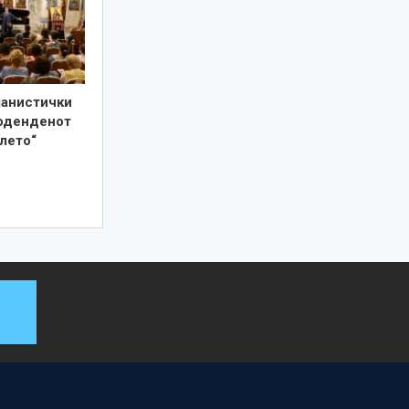
јанистички
роденденот
лето“