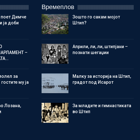
Времеплов
 поет Димче
Зошто го сакам мојот
 ја доби
Штип?
О
Aприли, ли, ли, штипјани –
ПАРЛАМЕНТ –
познати шегаџии
АТА…
молел за
Малку за историја на Штип,
 гостите му ја
градот под Исарот
во Лозана,
Зa младите и гимнастиката
и
во Штип