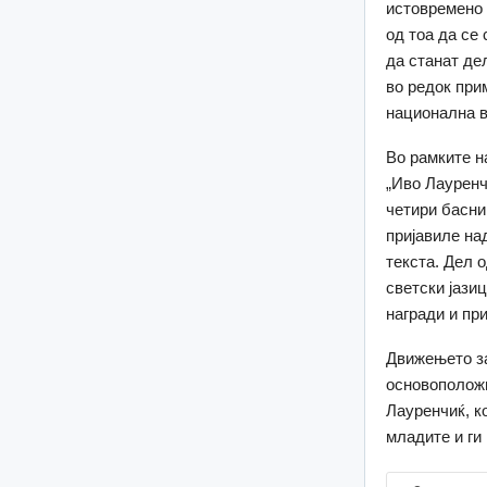
истовремено 
од тоа да се
да станат де
во редок при
национална в
Во рамките н
„Иво Лауренчи
четири басни
пријавиле на
текста. Дел 
светски јази
награди и при
Движењето за
основоположн
Лауренчиќ, к
младите и ги