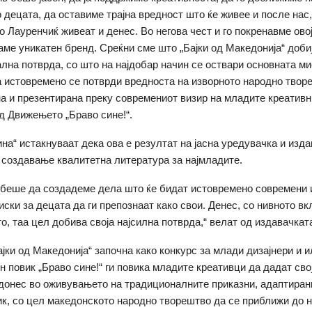
 децата, да оставиме трајна вредност што ќе живее и после нас,
 Лауренчиќ живеат и денес. Во негова чест и го покренавме овој
аме уникатен бренд. Среќни сме што „Бајки од Македонија“ доби
лна потврда, со што на најдобар начин се оствари основната ми
 истовремено се потврди вредноста на изворното народно творе
а и презентирана преку современиот визир на младите креативн
д Движењето „Браво сине!“.
на“ истакнуваат дека ова е резултат на јасна уредувачка и изда
 создавање квалитетна литература за најмладите.
беше да создадеме дела што ќе бидат истовремено современи и
иски за децата да ги препознаат како свои. Денес, со нивното в
о, таа цел добива своја најсилна потврда,“ велат од издавачката
ајки од Македонија“ започна како конкурс за млади дизајнери и 
н повик „Браво сине!“ ги повика младите креативци да дадат сво
донес во оживувањето на традиционалните приказни, адаптиран
ик, со цел македонското народно творештво да се приближи до 