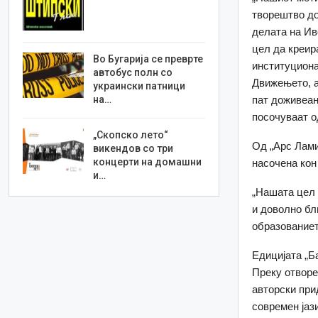
творештво до
делата на Иво
цел да креир
Во Бугарија се преврте
институциона
автобус полн со
Движењето, а
украински патници
пат доживеан
на…
посочуваат о
„Скопско лето“
Од „Арс Лами
викендов со три
концерти на домашни
насочена кон
и…
„Нашата цел 
и доволно бл
образованиет
Едицијата „Б
Преку отворе
авторски при
современ јаз