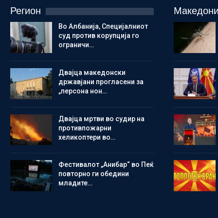
Регион
Македони
Во Албанија, Специјалниот
суд против корупција го
ограничи…
Двајца македонски
државјани прогласени за
„персона нон…
Двајца мртви во судир на
противпожарни
хеликоптери во…
Фестивалот „Анибар“ во Пеќ
повторно ги обедини
младите…