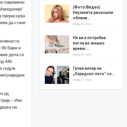
 истовремено
(Фото/Видео)
 Македонија“
Нејзините раскошни
ва прераснува
облини…
пева да стане
пред 14 часа
Не ви е потребна
ативноста
пегла во жешко
 80 бајки и
време:…
овие дела се
пред 15 часа
од 440
на седум
Грчка вечер на
„Охридско лето“ со…
 меѓународни
пред 17 часа
ен од
трија – Иво
ддршка на