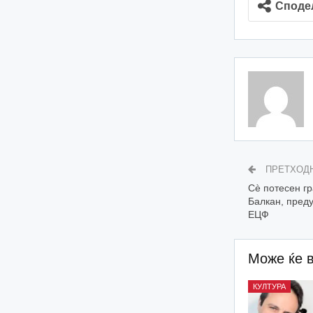
Споде
ПРЕТХОД
Сè потесен гр
Балкан, преду
ЕЦФ
Може ќе 
КУЛТУРА