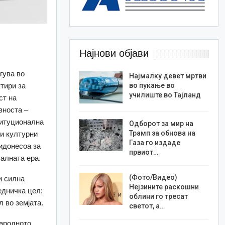
Најнови објави
гува во
Најмалку девет мртви
тири за
во пукање во
училиште во Тајланд
ст на
вноста –
титуционална
Одборот за мир на
Трамп за обнова на
ки културни
Газа го издаде
ридонесоа за
првиот…
талната ера.
(Фото/Видео)
и силна
Нејзините раскошни
едничка цел:
облини го тресат
 во земјата.
светот, а…
народното