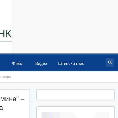
т
Живот
Видео
Штипски глас
лектира
амина“ –
а