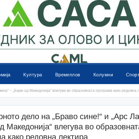
омија
Култура
Времеплов
Колумни
Спор
ина“ – „Бајки од Македонија“ влегува во образовната програма како редовна 
ното дело на „Браво сине!“ и „Арс Л
од Македонија“ влегува во образовнат
а како редовна лектира