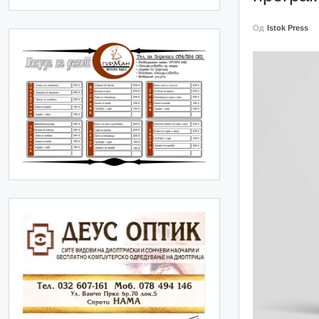
Од
Istok Press