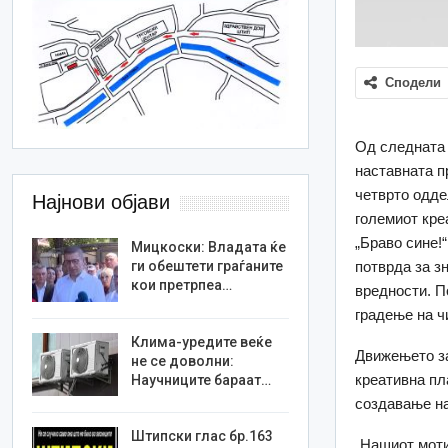
Сподели
Од следната 
наставната п
четврто одде
Најнови објави
големиот кре
„Браво сине!
Мицкоски: Владата ќе
потврда за з
ги обештети граѓаните
кои претрпеа…
вредности. По
градење на ч
Клима-уредите веќе
Движењето за
не се доволни:
креативна пл
Научниците бараат…
создавање на
Штипски глас бр.163
„Нашиот моти