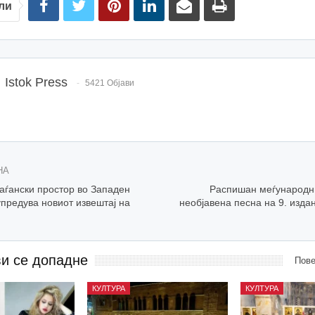
ли
Istok Press
5421 Објави
НА
аѓански простор во Западен
Распишан меѓународни
предува новиот извештај на
необјавена песна на 9. изда
ви се допадне
Пове
КУЛТУРА
КУЛТУРА