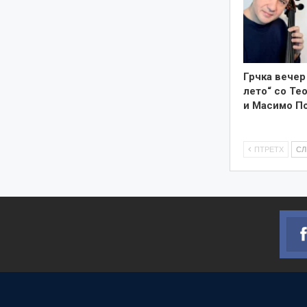
Грчка вечер
лето“ со Те
и Масимо П
ПТРЕТХ
С