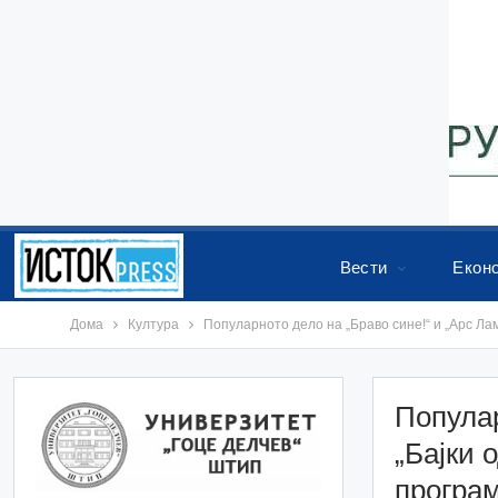
Вести
Екон
Дома
Култура
Популарното дело на „Браво сине!“ и „Арс Лам
Популар
„Бајки 
програм