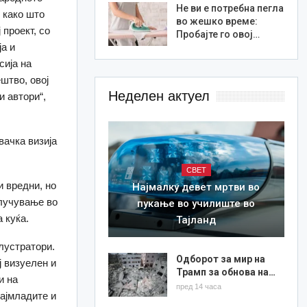
Не ви е потребна пегла
 како што
во жешко време:
 проект, со
Пробајте го овој…
ја и
сија на
штво, овој
Неделен актуел
и автори“,
вачка визија
СВЕТ
 вредни, но
Најмалку девет мртви во
клучување во
пукање во училиште во
 куќа.
Тајланд
илустратори.
Одборот за мир на
ј визуелен и
Трамп за обнова на…
и на
пред 14 часа
најмладите и