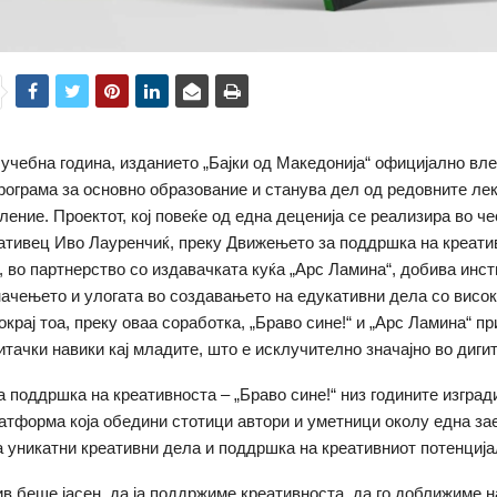
учебна година, изданието „Бајки од Македонија“ официјално вле
рограма за основно образование и станува дел од редовните лек
ление. Проектот, кој повеќе од една деценија се реализира во че
ативец Иво Лауренчиќ, преку Движењето за поддршка на креати
“, во партнерство со издавачката куќа „Арс Ламина“, добива инс
начењето и улогата во создавањето на едукативни дела со висо
крај тоа, преку оваа соработка, „Браво сине!“ и „Арс Ламина“ п
итачки навики кај младите, што е исклучително значајно во диги
 поддршка на креативноста – „Браво сине!“ низ годините изград
атформа која обедини стотици автори и уметници околу една за
 уникатни креативни дела и поддршка на креативниот потенцијал
в беше јасен, да ја поддржиме креативноста, да го доближиме 