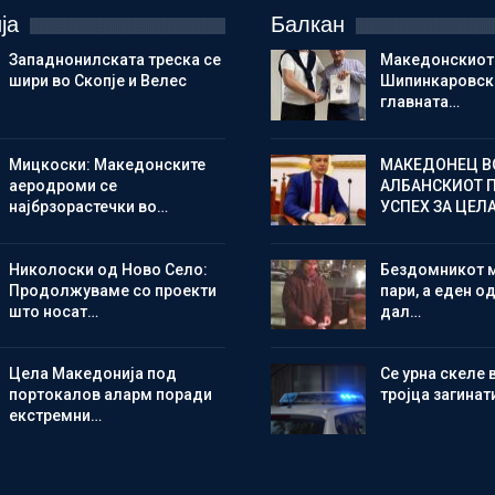
ја
Балкан
Западнонилската треска се
Македонскиот
шири во Скопје и Велес
Шипинкаровски
главната…
Мицкоски: Македонските
МАКЕДОНЕЦ В
аеродроми се
АЛБАНСКИОТ 
најбрзорастечки во…
УСПЕХ ЗА ЦЕЛ
Николоски од Ново Село:
Бездомникот 
Продолжуваме со проекти
пари, а еден од
што носат…
дал…
Цела Македонија под
Се урна скеле 
портокалов аларм поради
тројца загинат
екстремни…