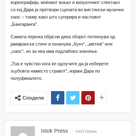
кореографија, моќниот вокал и визуелниот спектакл
со кој Дара ја претвори сцената во вистински музички
хаос – токму како што сугерира и насловот
„Бангаранга“.
Самата пејачка објасни дека зборот потекнува од
јамајкански сленг и означува „бунт“, „метеж“ или
„хаос“, но за неа има подлабоко значење.
„Тоа е чувство кога ќе одлучите да ја изберете
љубовта наместо стравот“, изјави Дара по
полуфиналето.
Сподели
Istok Press
5403 Објави