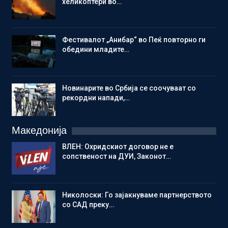
хеликоптери во…
Фестивалот „Анибар“ во Пеќ повторно ги
обедини младите…
Новинарите во Србија се соочуваат со
рекордни напади,…
Македонија
ВЛЕН: Охридскиот договор не е
сопственост на ДУИ, Законот…
Николоски: Го зајакнуваме партнерството
со САД преку…