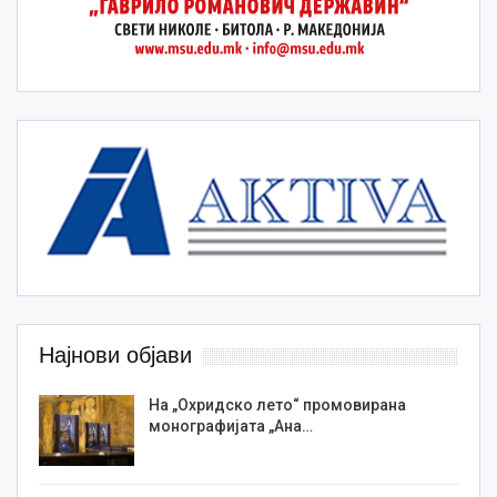
Најнови објави
На „Охридско лето“ промовирана
монографијата „Ана…