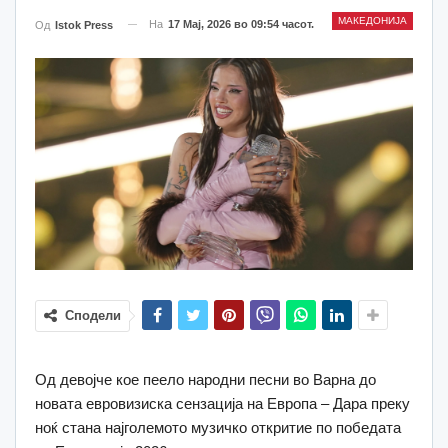
МАКЕДОНИЈА
На
17 Мај, 2026 во 09:54 часот.
Од
Istok Press
Сподели
Од девојче кое пеело народни песни во Варна до
новата евровизиска сензација на Европа – Дара преку
ноќ стана најголемото музичко откритие по победата