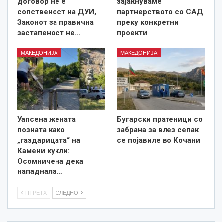
договор не е
зајакнуваме
сопственост на ДУИ,
партнерството со САД
Законот за правична
преку конкретни
застапеност не…
проекти
МАКЕДОНИЈА
МАКЕДОНИЈА
Уапсена жената
Бугарски пратеници со
позната како
забрана за влез сепак
„газдарицата“ на
се појавиле во Кочани
Камени кукли:
Осомничена дека
нападнала…
ПТРЕТХ
СЛЕДНО