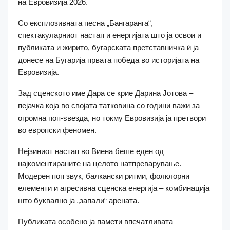
на Евровизија 2026.
Со експлозивната песна „Бангаранга“,
спектакуларниот настап и енергијата што ја освои и
публиката и жирито, бугарската претставничка ѝ ја
донесе на Бугарија првата победа во историјата на
Евровизија.
Зад сценското име Дара се крие Дарина Јотова –
пејачка која во својата татковина со години важи за
огромна поп-ѕвезда, но токму Евровизија ја претвори
во европски феномен.
Нејзиниот настап во Виена беше еден од
најкоментираните на целото натпреварување.
Модерен поп звук, балкански ритми, фолклорни
елементи и агресивна сценска енергија – комбинација
што буквално ја „запали“ арената.
Публиката особено ја памети впечатливата