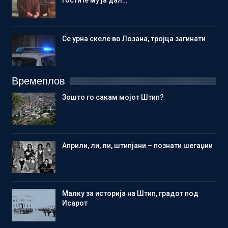
Се урна скеле во Лозана, тројца загинати
Времеплов
Зошто го сакам мојот Штип?
Aприли, ли, ли, штипјани – познати шегаџии
Малку за историја на Штип, градот под
Исарот