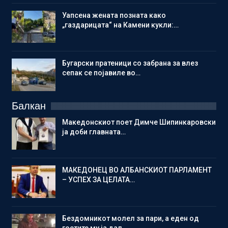
Уапсена жената позната како
„газдарицата“ на Камени кукли:…
Бугарски пратеници со забрана за влез
сепак се појавиле во…
Балкан
Македонскиот поет Димче Шипинкаровски
ја доби главната…
МАКЕДОНЕЦ ВО АЛБАНСКИОТ ПАРЛАМЕНТ
– УСПЕХ ЗА ЦЕЛАТА…
Бездомникот молел за пари, а еден од
гостите му ја дал…