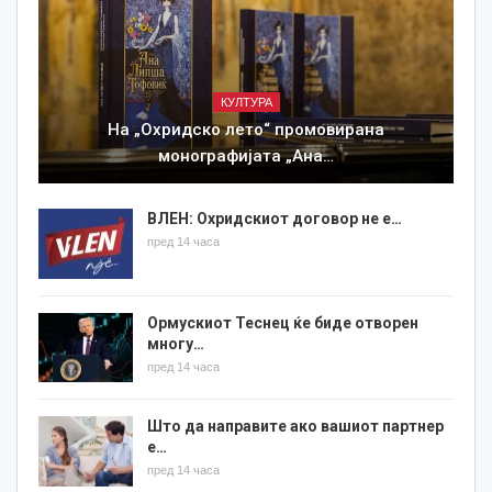
КУЛТУРА
На „Охридско лето“ промовирана
монографијата „Ана…
ВЛЕН: Охридскиот договор не е…
пред 14 часа
Ормускиот Теснец ќе биде отворен
многу…
пред 14 часа
Што да направите ако вашиот партнер
е…
пред 14 часа