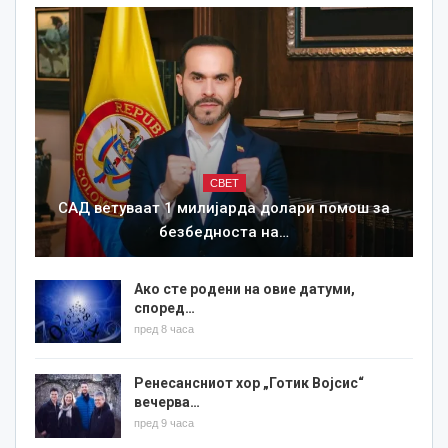
СВЕТ
САД ветуваат 1 милијарда долари помош за
безбедноста на…
Ако сте родени на овие датуми,
според…
пред 8 часа
Ренесансниот хор „Готик Војсис“
вечерва…
пред 9 часа