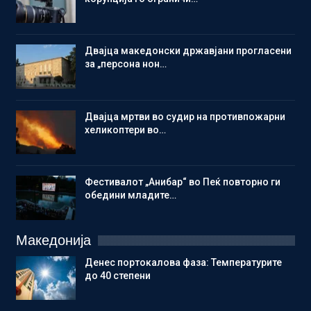
Двајца македонски државјани прогласени
за „персона нон…
Двајца мртви во судир на противпожарни
хеликоптери во…
Фестивалот „Анибар“ во Пеќ повторно ги
обедини младите…
Македонија
Денес портокалова фаза: Температурите
до 40 степени