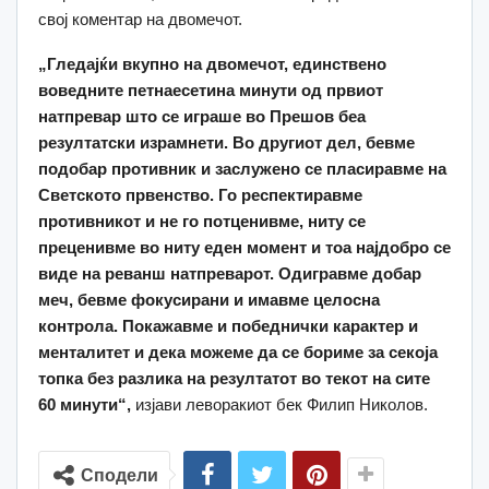
свој коментар на двомечот.
„Гледајќи вкупно на двомечот, единствено
воведните петнаесетина минути од првиот
натпревар што се играше во Прешов беа
резултатски израмнети. Во другиот дел, бевме
подобар противник и заслужено се пласиравме на
Светското првенство. Го респектиравме
противникот и не го потценивме, ниту се
преценивме во ниту еден момент и тоа најдобро се
виде на реванш натпреварот. Одигравме добар
меч, бевме фокусирани и имавме целосна
контрола. Покажавме и победнички карактер и
менталитет и дека можеме да се бориме за секоја
топка без разлика на резултатот во текот на сите
60 минути“,
изјави леворакиот бек Филип Николов.
Сподели