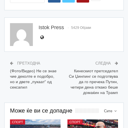
Istok Press
5429 Објави
ПРЕТХОДНА
СЛЕДНА
(Фото/Видео) Не се знае
Кинескиот претседател
чие деколте е подобро,
Си Џинпинг се подготвува
но и двете „пукаат“ од
да го пречека Путин,
сексапил
четири дена откако беше
домаќин на Трамп
Може ќе ви се допадне
Сите
СПОРТ
СПОРТ