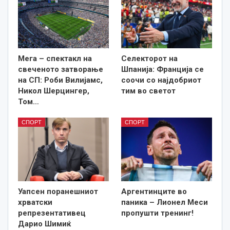
Мега – спектакл на
Селекторот на
свеченото затворање
Шпанија: Франција се
на СП: Роби Вилијамс,
соочи со најдобриот
Никол Шерцингер,
тим во светот
Том…
СПОРТ
СПОРТ
Уапсен поранешниот
Аргентинците во
хрватски
паника – Лионел Меси
репрезентативец
пропушти тренинг!
Дарио Шимиќ