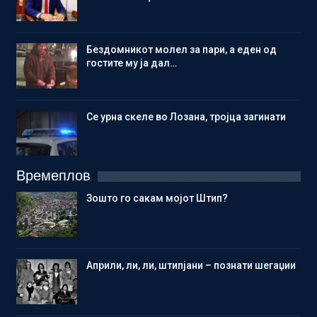
Бездомникот молел за пари, а еден од
гостите му ја дал…
Се урна скеле во Лозана, тројца загинати
Времеплов
Зошто го сакам мојот Штип?
Aприли, ли, ли, штипјани – познати шегаџии