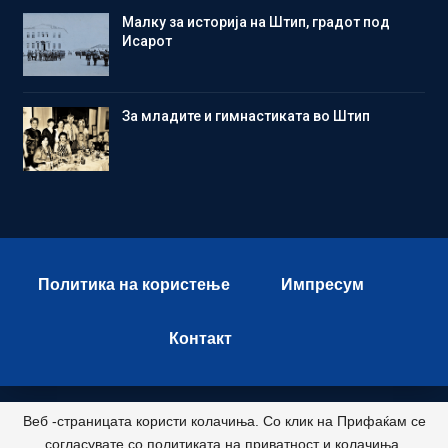
Малку за историја на Штип, градот под
Исарот
Зa младите и гимнастиката во Штип
Политика на користење
Импресум
Контакт
Веб -страницата користи колачиња. Со клик на Прифаќам се
© 2026 - Istok Press. All Rights Reserved.
согласувате со политиката на приватност и колачиња.