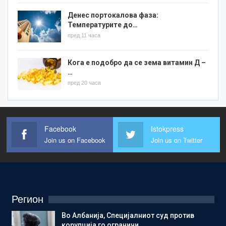
Денес портокалова фаза:
Температурите до…
пред 11 часа
Кога е подобро да се зема витамин Д –
…
пред 20 часа
Facebook
Istokpress
Join us on Facebook
Join us on Twitter
Регион
Во Албанија, Специјалниот суд против
корупција го ограничи…