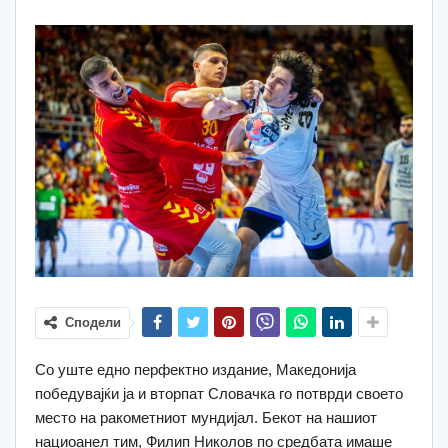
Сподели
Со уште едно перфектно издание, Македонија
победувајќи ја и вторпат Словачка го потврди своето
место на ракометниот мундијал. Бекот на нашиот
нациоанел тим, Филип Николов по средбата имаше