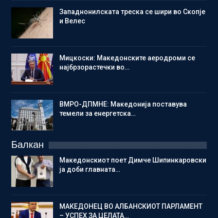
Западнонилската треска се шири во Скопје
и Велес
Мицкоски: Македонските аеродроми се
најбрзорастечки во…
ВМРО-ДПМНЕ: Македонија поставува
темели за енергетска…
Балкан
Македонскиот поет Димче Шипинкаровски
ја доби главната…
МАКЕДОНЕЦ ВО АЛБАНСКИОТ ПАРЛАМЕНТ
– УСПЕХ ЗА ЦЕЛАТА…