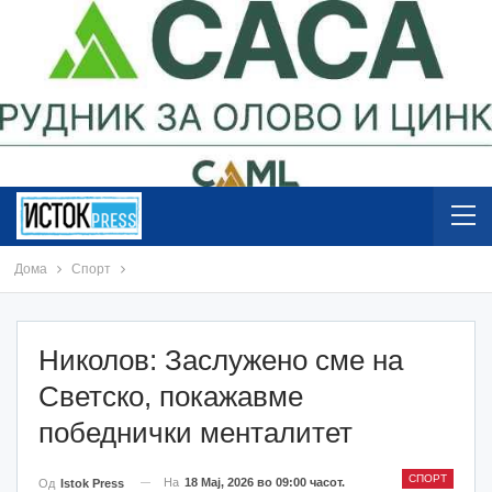
Дома
Спорт
Николов: Заслужено сме на
Светско, покажавме
победнички менталитет
СПОРТ
На
18 Мај, 2026 во 09:00 часот.
Од
Istok Press