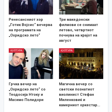
Ренесансниот хор
Три македонски
„Готик Војсис“ вечерва
филмови се снимаат
на програмата на
летово, четвртиот
„Охридско лето“
почнува на крајот на
август
КУЛТУРА
КУЛТУРА
Грчка вечер на
Магична вечер со
„Охридско лето“ со
светски познатиот
Теодосија Нтоку и
виолинист Стефан
Масимо Полидори
Миленковиќ и
камерниот оркестар…