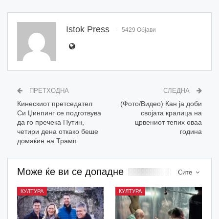
Istok Press
5429 Објави
ПРЕТХОДНА
СЛЕДНА
Кинескиот претседател
(Фото/Видео) Кан ја доби
Си Џинпинг се подготвува
својата кралица на
да го пречека Путин,
црвениот тепих оваа
четири дена откако беше
година
домаќин на Трамп
Може ќе ви се допадне
Сите
КУЛТУРА
КУЛТУРА