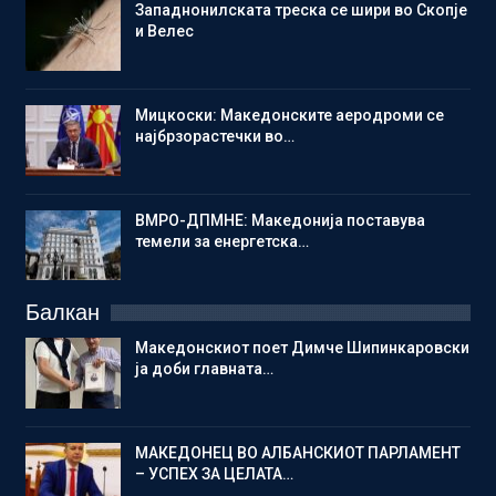
Западнонилската треска се шири во Скопје
и Велес
Мицкоски: Македонските аеродроми се
најбрзорастечки во…
ВМРО-ДПМНЕ: Македонија поставува
темели за енергетска…
Балкан
Македонскиот поет Димче Шипинкаровски
ја доби главната…
МАКЕДОНЕЦ ВО АЛБАНСКИОТ ПАРЛАМЕНТ
– УСПЕХ ЗА ЦЕЛАТА…