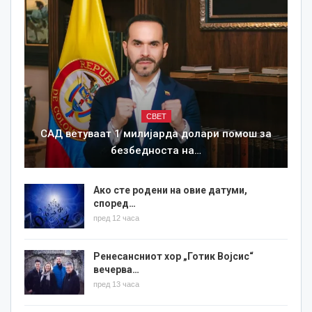
СВЕТ
САД ветуваат 1 милијарда долари помош за
безбедноста на…
Ако сте родени на овие датуми,
според…
пред 12 часа
Ренесансниот хор „Готик Војсис“
вечерва…
пред 13 часа