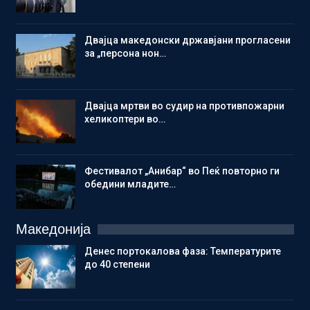
Двајца македонски државјани прогласени
за „персона нон…
Двајца мртви во судир на противпожарни
хеликоптери во…
Фестивалот „Анибар“ во Пеќ повторно ги
обедини младите…
Македонија
Денес портокалова фаза: Температурите
до 40 степени