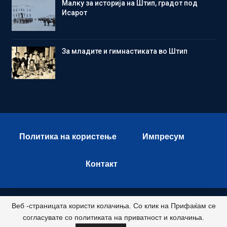
Малку за историја на Штип, градот под
Исарот
Зa младите и гимнастиката во Штип
Политика на користење
Импресум
Контакт
Веб -страницата користи колачиња. Со клик на Прифаќам се
© 2026 - Istok Press. All Rights Reserved.
согласувате со политиката на приватност и колачиња.
Развиено и хостирано од