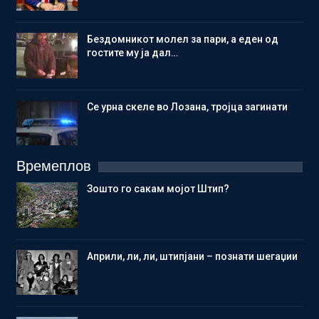
Бездомникот молел за пари, а еден од
гостите му ја дал…
Се урна скеле во Лозана, тројца загинати
Времеплов
Зошто го сакам мојот Штип?
Aприли, ли, ли, штипјани – познати шегаџии