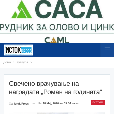
Дома
Култура
Свечено врачување на
наградата „Роман на годината“
КУЛТУРА
На
18 Мај, 2026 во 09:34 часот.
Од
Istok Press