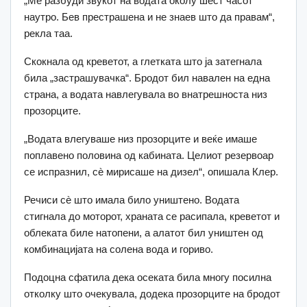
„Ме разбуди звукот на водата околу шест часот
наутро. Бев престрашена и не знаев што да правам“,
рекла таа.
Скокнала од креветот, а глетката што ја затегнала
била „застрашувачка“. Бродот бил навален на една
страна, а водата навлегувала во внатрешноста низ
прозорците.
„Водата влегуваше низ прозорците и веќе имаше
поплавено половина од кабината. Целиот резервоар
се испразнил, сè мирисаше на дизел“, опишала Клер.
Речиси сè што имала било уништено. Водата
стигнала до моторот, храната се расипала, креветот и
облеката биле натопени, а алатот бил уништен од
комбинацијата на солена вода и гориво.
Подоцна сфатила дека осеката била многу посилна
отколку што очекувала, додека прозорците на бродот