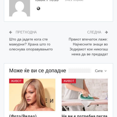
ПРЕТХОДНА
СЛЕДНА
Што да јадете кога сте
Првиот впечаток лаже:
мамурни? Храна што го
Најчесните знаци во
олеснува опоравувањето
Зодијакот кои никогаш
нема да ве предадат
Може ќе ви се допадне
Сите
ЖИВОТ
ЖИВОТ
(Фото/Видео)
Не ви е потребна пегла