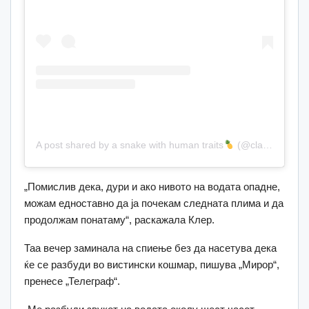
A post shared by a snake with human traits
(@clairewaytoheaven)
„Помислив дека, дури и ако нивото на водата опадне,
можам едноставно да ја почекам следната плима и да
продолжам понатаму“, раскажала Клер.
Таа вечер заминала на спиење без да насетува дека
ќе се разбуди во вистински кошмар, пишува „Мирор“,
пренесе „Телеграф“.