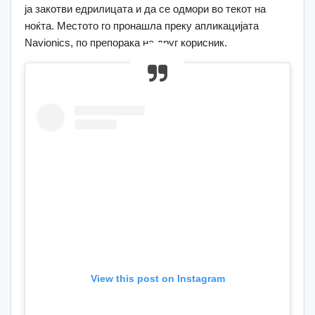
ја закотви едрилицата и да се одмори во текот на
ноќта. Местото го пронашла преку апликацијата
Navionics, по препорака на друг корисник.
View this post on Instagram