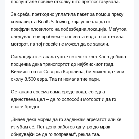
пропуштале повеќе отколку што претпоставувала.
За среќа, претходно уплатила пакет за помош преку
компанијата BoatUS Towing, која успеала да го
префрли пловилото на побезбедна локација. Меѓутоа,
следувал нов проблем – солената вода го оштетила
моторот, па тој повеќе не можел да се запали.
Ситуацијата станала уште потешка кога Клер добила
проценка дека транспортот до најблискиот град,
Вилмингтон во Северна Каролина, би можел да чини
околу 8.500 евра. Таа ги немала тие пари.
Останала сосема сама среде вода, со една
единствена цел – да го оспособи моторот и да го
спаси бродот.
„Знаев дека морам да го задвижам агрегатот или ќе
изгубам сè. Пет дена работев од утро до мрак
обидувајќи се да го поправам“, рекла таа.