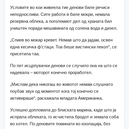
Условите во кои живеела тие денови биле речиси
неподносливи. Сите работи ѝ биле мокри, немала
резервна облека, а поголемиот дел од храната бил
уништен поради мешавината од солена вода и дизел.
„Спиев во мокар кревет. Немав што да јадам, освен
една кесичка ф’стаци. Тоа беше вистински пекол“, се
присетила таа.
По пет исцрпувачки денови се случило она на што се
надевала – моторот конечно проработел.
„Мислам дека никогаш во животот немам слушнато
поубав звук од моментот кога тој конечно се
активираше“, раскажала младата Американка.
Успешно допловила до блиската марина, каде што ја
испрала облеката, го исчистила бродот и земала соба
во хотел. По деновите поминати во изолација, без