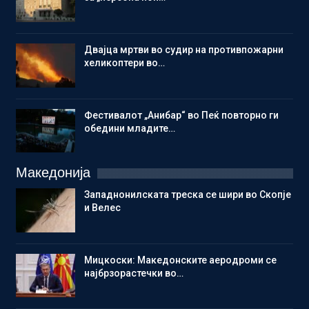
Двајца мртви во судир на противпожарни
хеликоптери во…
Фестивалот „Анибар“ во Пеќ повторно ги
обедини младите…
Македонија
Западнонилската треска се шири во Скопје
и Велес
Мицкоски: Македонските аеродроми се
најбрзорастечки во…