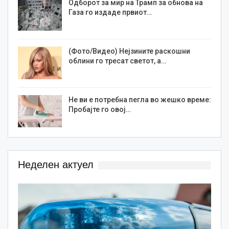
Одборот за мир на Трамп за обнова на
Газа го издаде првиот…
(Фото/Видео) Нејзините раскошни
облини го тресат светот, а…
Не ви е потребна пегла во жешко време:
Пробајте го овој…
Неделен актуел