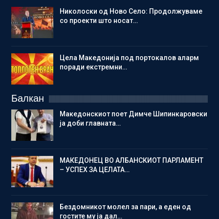
Николоски од Ново Село: Продолжуваме
со проекти што носат…
Цела Македонија под портокалов аларм
поради екстремни…
Балкан
Македонскиот поет Димче Шипинкаровски
ја доби главната…
МАКЕДОНЕЦ ВО АЛБАНСКИОТ ПАРЛАМЕНТ
– УСПЕХ ЗА ЦЕЛАТА…
Бездомникот молел за пари, а еден од
гостите му ја дал…