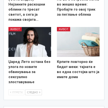
Нејзините раскошни
во жешко време:
облини го тресат
Пробајте го овој трик
светот, а сега ја
за пеглање облека
покажа својата…
ЖИВОТ
ЖИВОТ
Џаред Лето остана без
Крпите повторно ќе
улога по новите
бидат меки: тајната е
обвинувања за
во една состојка што ја
сексуално
имате дома
злоставување
ПТРЕТХ
СЛЕДНО