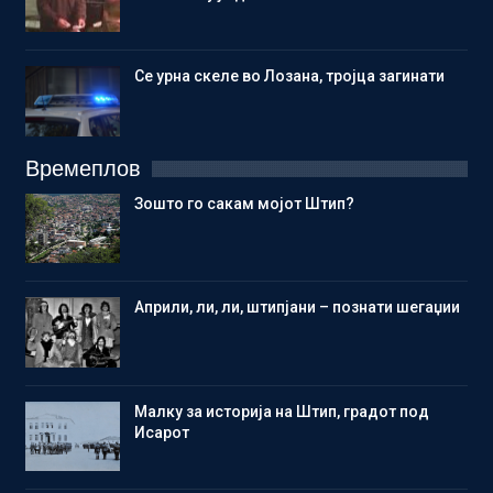
Се урна скеле во Лозана, тројца загинати
Времеплов
Зошто го сакам мојот Штип?
Aприли, ли, ли, штипјани – познати шегаџии
Малку за историја на Штип, градот под
Исарот