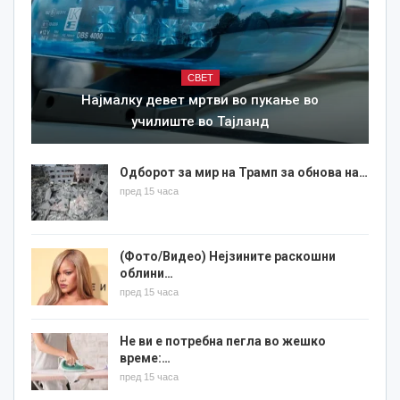
СВЕТ
Најмалку девет мртви во пукање во
училиште во Тајланд
Одборот за мир на Трамп за обнова на…
пред 15 часа
(Фото/Видео) Нејзините раскошни
облини…
пред 15 часа
Не ви е потребна пегла во жешко
време:…
пред 15 часа