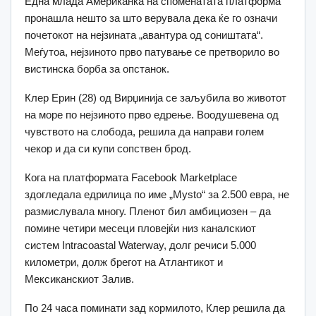
Една млада Американка на споменатата платформа
пронашла нешто за што верувала дека ќе го означи
почетокот на нејзината „авантура од соништата“.
Меѓутоа, нејзиното прво патување се претворило во
вистинска борба за опстанок.
Клер Ерин (28) од Вирџинија се заљубила во животот
на море по нејзиното прво едрење. Воодушевена од
чувството на слобода, решила да направи голем
чекор и да си купи сопствен брод.
Кога на платформата Facebook Marketplace
здогледала едрилица по име „Mysto“ за 2.500 евра, не
размислувала многу. Пленот бил амбициозен – да
помине четири месеци пловејќи низ каналскиот
систем Intracoastal Waterway, долг речиси 5.000
километри, долж брегот на Атлантикот и
Мексиканскиот Залив.
По 24 часа поминати зад кормилото, Клер решила да