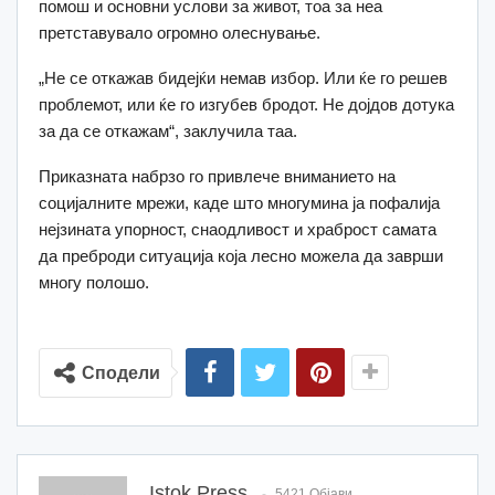
помош и основни услови за живот, тоа за неа
претставувало огромно олеснување.
„Не се откажав бидејќи немав избор. Или ќе го решев
проблемот, или ќе го изгубев бродот. Не дојдов дотука
за да се откажам“, заклучила таа.
Приказната набрзо го привлече вниманието на
социјалните мрежи, каде што многумина ја пофалија
нејзината упорност, снаодливост и храброст самата
да преброди ситуација која лесно можела да заврши
многу полошо.
Сподели
Istok Press
5421 Објави