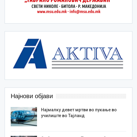
Најнови објави
Најмалку девет мртви во пукање во
училиште во Тајланд