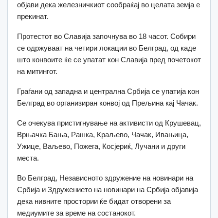
објави дека железничкиот сообраќај во целата земја е
прекинат.
Протестот во Славија започнува во 18 часот. Собири
се одржуваат на четири локации во Белград, од каде
што конвоите ќе се упатат кон Славија пред почетокот
на митингот.
Граѓани од западна и централна Србија се упатија кон
Белград во организиран конвој од Прељина кај Чачак.
Се очекува пристигнување на активисти од Крушевац,
Врњачка Бања, Рашка, Краљево, Чачак, Ивањица,
Ужице, Ваљево, Пожега, Косјериќ, Лучани и други
места.
Во Белград, Независното здружение на новинари на
Србија и Здружението на новинари на Србија објавија
дека нивните простории ќе бидат отворени за
медиумите за време на состанокот.