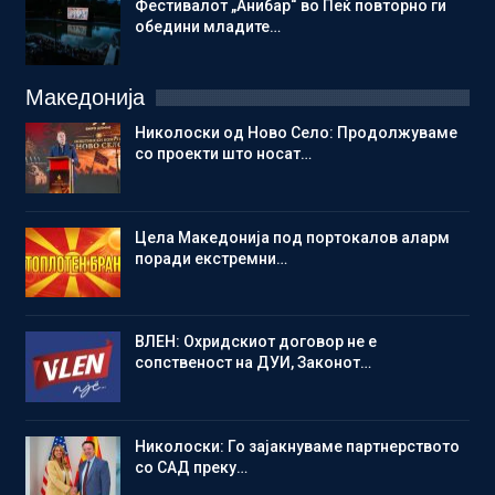
Фестивалот „Анибар“ во Пеќ повторно ги
обедини младите…
Македонија
Николоски од Ново Село: Продолжуваме
со проекти што носат…
Цела Македонија под портокалов аларм
поради екстремни…
ВЛЕН: Охридскиот договор не е
сопственост на ДУИ, Законот…
Николоски: Го зајакнуваме партнерството
со САД преку…