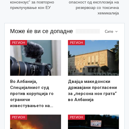
консензус“ за повторно
опасност од експлозија на
приклучување кон ЕУ
резервоар со токсична
хемикалија
Може ќе ви се допадне
Сите
РЕГИОН
РЕГИОН
Во Албанија,
Двајца македонски
Специјалниот суд
државјани прогласени
против корупција го
за „персона нон грата“
ограничи
во Албанија
известувањето на…
РЕГИОН
РЕГИОН