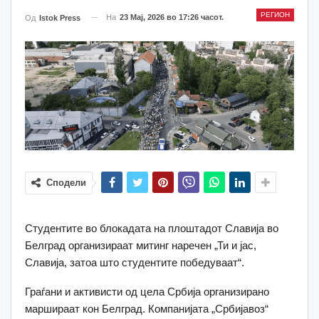
РЕГИОН
На
23 Мај, 2026 во 17:26 часот.
Од
Istok Press
Сподели
Студентите во блокадата на плоштадот Славија во
Белград организираат митинг наречен „Ти и јас,
Славија, затоа што студентите победуваат“.
Граѓани и активисти од цела Србија организирано
маршираат кон Белград. Компанијата „Србијавоз“