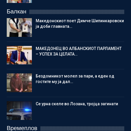
Балкан
Македонскиот поет Димче Шипинкаровски
ја доби главната…
МАКЕДОНЕЦ ВО АЛБАНСКИОТ ПАРЛАМЕНТ
– УСПЕХ ЗА ЦЕЛАТА…
Бездомникот молел за пари, а еден од
гостите му ја дал…
Се урна скеле во Лозана, тројца загинати
Времеплов