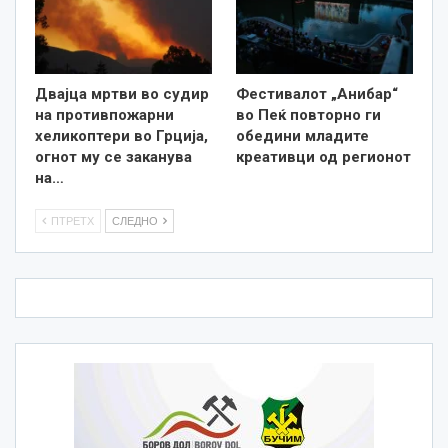
Двајца мртви во судир
Фестивалот „Анибар“
на противпожарни
во Пеќ повторно ги
хеликоптери во Грција,
обедини младите
огнот му се заканува
креативци од регионот
на…
ПТРЕТХ
СЛЕДНО