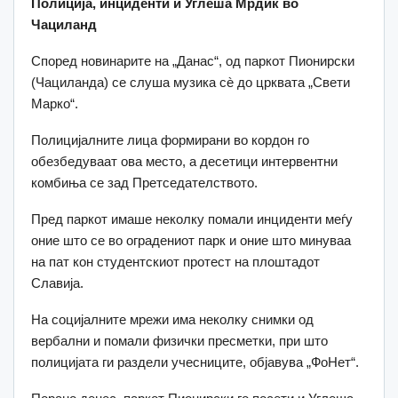
Полиција, инциденти и Углеша Мрдиќ во
Чациланд
Според новинарите на „Данас“, од паркот Пионирски
(Чациланда) се слуша музика сè до црквата „Свети
Марко“.
Полицијалните лица формирани во кордон го
обезбедуваат ова место, а десетици интервентни
комбиња се зад Претседателството.
Пред паркот имаше неколку помали инциденти меѓу
оние што се во оградениот парк и оние што минуваа
на пат кон студентскиот протест на плоштадот
Славија.
На социјалните мрежи има неколку снимки од
вербални и помали физички пресметки, при што
полицијата ги раздели учесниците, објавува „ФоНет“.