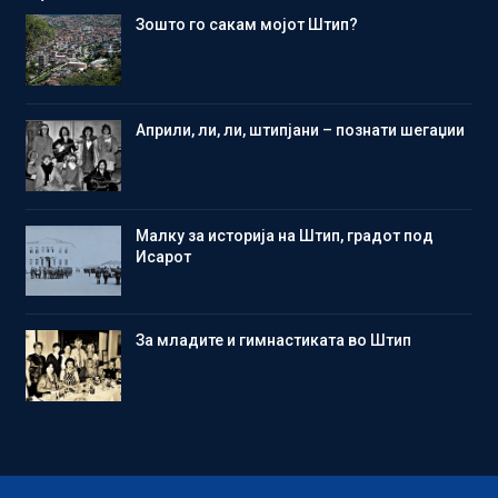
Зошто го сакам мојот Штип?
Aприли, ли, ли, штипјани – познати шегаџии
Малку за историја на Штип, градот под
Исарот
Зa младите и гимнастиката во Штип