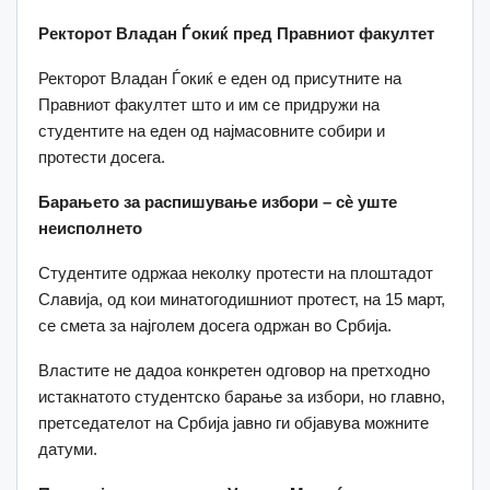
Ректорот Владан Ѓокиќ пред Правниот факултет
Ректорот Владан Ѓокиќ е еден од присутните на
Правниот факултет што и им се придружи на
студентите на еден од најмасовните собири и
протести досега.
Барањето за распишување избори – сè уште
неисполнето
Студентите одржаа неколку протести на плоштадот
Славија, од кои минатогодишниот протест, на 15 март,
се смета за најголем досега одржан во Србија.
Властите не дадоа конкретен одговор на претходно
истакнатото студентско барање за избори, но главно,
претседателот на Србија јавно ги објавува можните
датуми.