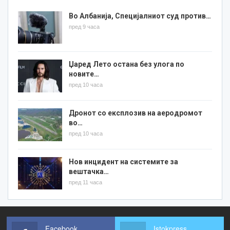
Во Албанија, Специјалниот суд против…
пред 9 часа
Џаред Лето остана без улога по
новите…
пред 10 часа
Дронот со експлозив на аеродромот
во…
пред 10 часа
Нов инцидент на системите за
вештачка…
пред 11 часа
Facebook
Istokpress