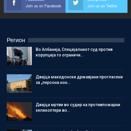
Join us on Facebook
Join us on Twitter
Регион
Во Албанија, Специјалниот суд против
корупција го ограничи…
Двајца македонски државјани прогласени
за „персона нон…
Двајца мртви во судир на противпожарни
хеликоптери во…