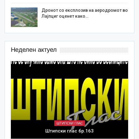
Дронот со експлозив на аеродромот во
Лајпциг оценет како…
Неделен актуел
ШТИПСКИ ГЛАС
Штипски глас бр.163