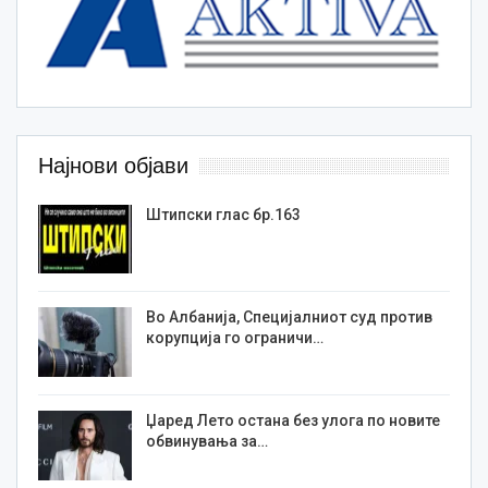
Најнови објави
Штипски глас бр.163
Во Албанија, Специјалниот суд против
корупција го ограничи…
Џаред Лето остана без улога по новите
обвинувања за…